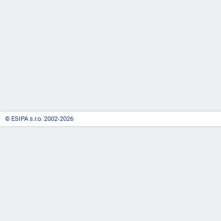
-
náhrady
© ESIPA s.r.o. 2002-2026