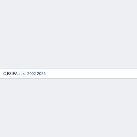
-
náhrady
© ESIPA s.r.o. 2002-2026