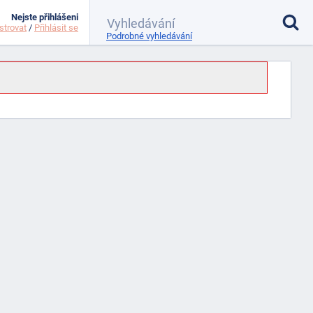
Nejste přihlášeni
strovat
/
Přihlásit se
Podrobné vyhledávání