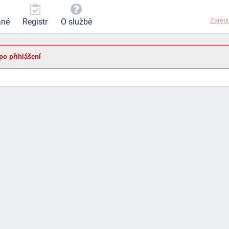
Zaregi
ané
Registr
O službě
po přihlášení