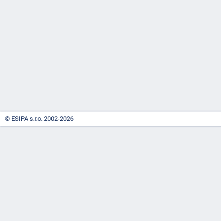
-
náhrady
© ESIPA s.r.o. 2002-2026