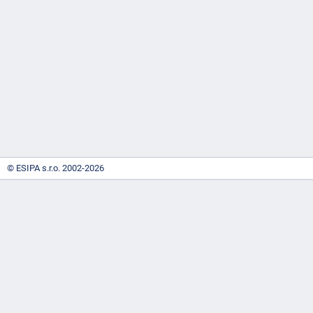
-
náhrady
© ESIPA s.r.o. 2002-2026