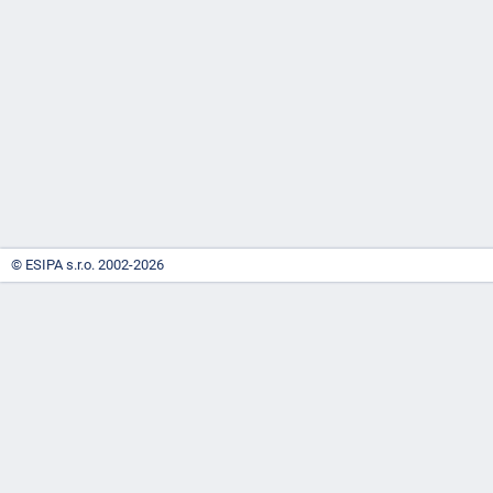
-
náhrady
© ESIPA s.r.o. 2002-2026