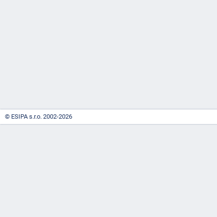
-
náhrady
© ESIPA s.r.o. 2002-2026