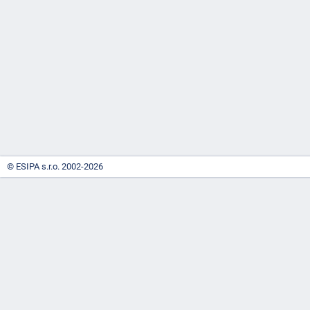
-
náhrady
© ESIPA s.r.o. 2002-2026