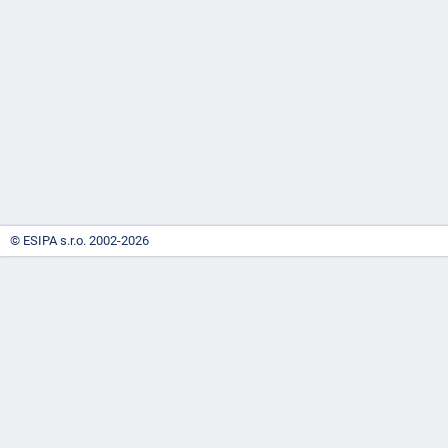
-
náhrady
© ESIPA s.r.o. 2002-2026