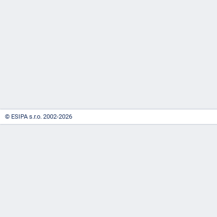
-
náhrady
© ESIPA s.r.o. 2002-2026