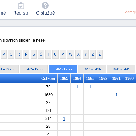
Zaregi
ané
Registr
O službě
 slovních spojení a hesel
P
Q
R
Ř
S
Š
T
U
V
W
X
Y
Z
Ž
85-1976
1975-1966
1965-1956
1955-1946
1945-1945
Celkem
1965
1964
1963
1962
1961
1960
75
1
1
1639
1
37
121
314
1
28
4