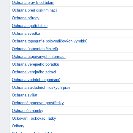
Ochrana práv k odrůdám
Ochrana před diskriminací
Ochrana přírody
Ochrana spotřebitele
Ochrana svědka
Ochrana topografie polovodičových výrobků
Ochrana ústavních činitelů
Ochrana utajovaných informací
Ochrana veřejného pořádku
Ochrana veřejného zdraví
Ochrana vodních organismů
Ochrana základních lidských práv
Ochrana zvířat
Ochranné pracovní prostředky
Ochranné známky
Očkování, očkovací látky
Odbory