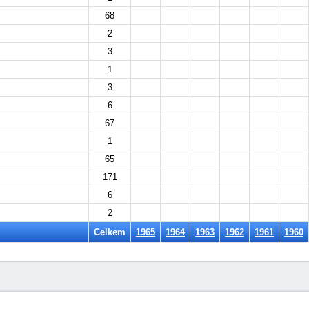
68
2
3
1
3
6
67
1
65
171
6
2
Celkem
1965
1964
1963
1962
1961
1960