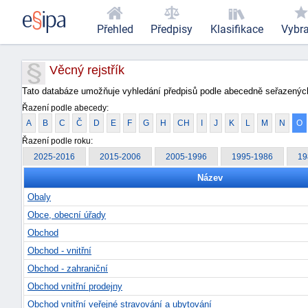
Přehled
Předpisy
Klasifikace
Vybr
Věcný rejstřík
Tato databáze umožňuje vyhledání předpisů podle abecedně seřazených
Řazení podle abecedy:
A
B
C
Č
D
E
F
G
H
CH
I
J
K
L
M
N
O
Řazení podle roku:
2025-2016
2015-2006
2005-1996
1995-1986
19
Název
Obaly
Obce, obecní úřady
Obchod
Obchod - vnitřní
Obchod - zahraniční
Obchod vnitřní prodejny
Obchod vnitřní veřejné stravování a ubytování