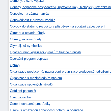
Odměny, služné vojáků
Odpady, odpadové hospodářství, upravené kaly, biologicky rozložitel
Odposlech a záznam zpráv
Odpovědnost z provozu vozidla
Odvody do státního rozpočtu a příspěvek na sociální zabezpečení
Okresní a obvodní úřady
Okresy, okresní úřady
Olympijská symbolika
Opatření proti legalizaci výnosů z trestné činnosti
Operační program doprava
Opravy
Organizace producentů, nadnárodní organizace producentů, sdružení 
Organizace s mezinárodním prvkem
Organizace spojených národů
Osídlení pohraničí
Osivo a sadba
Osobní ochranné prostředky
Osoby s omezenou schopností pohybu a orientace