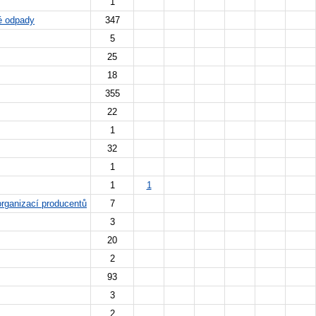
1
né odpady
347
5
25
18
355
22
1
32
1
1
1
organizací producentů
7
3
20
2
93
3
2