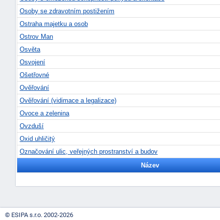
Osoby se zdravotním postižením
Ostraha majetku a osob
Ostrov Man
Osvěta
Osvojení
Ošetřovné
Ověřování
Ověřování (vidimace a legalizace)
Ovoce a zelenina
Ovzduší
Oxid uhličitý
Označování ulic, veřejných prostranství a budov
Název
© ESIPA s.r.o. 2002-2026