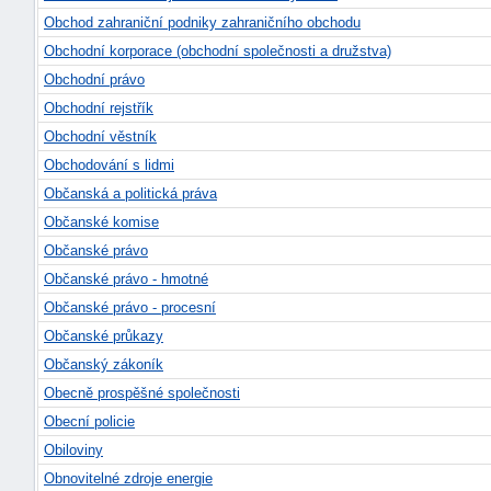
Obchod zahraniční podniky zahraničního obchodu
Obchodní korporace (obchodní společnosti a družstva)
Obchodní právo
Obchodní rejstřík
Obchodní věstník
Obchodování s lidmi
Občanská a politická práva
Občanské komise
Občanské právo
Občanské právo - hmotné
Občanské právo - procesní
Občanské průkazy
Občanský zákoník
Obecně prospěšné společnosti
Obecní policie
Obiloviny
Obnovitelné zdroje energie