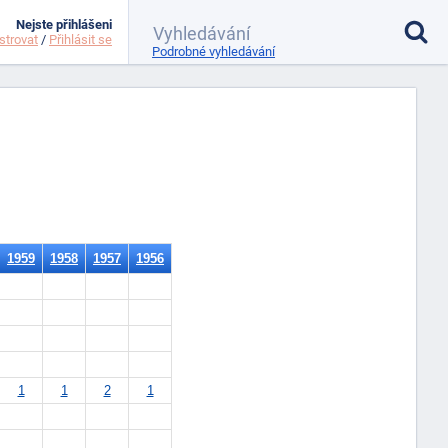
Nejste přihlášeni
strovat
/
Přihlásit se
Podrobné vyhledávání
1959
1958
1957
1956
1
1
2
1