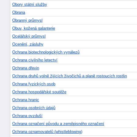
Obory státní služby
Obrana
Obranný průmysl
Obuv, kožená galanterie
Ocelářský průmysl
Ocenění, zásluhy
Ochrana biotechnologických vynálezů
Ochrana civilního letectví
Ochrana dřevin
Ochrana druhů volně žijících živočichů a planě rostoucích rostlin
Ochrana fyzických osob
Ochrana hospodářské soutěže
Ochrana hranic
Ochrana osobních údajů
Ochrana ovzduší
Ochrana označení původu a zeměpisného označení
Ochrana oznamovatelů (whistleblowing)