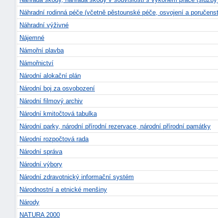
Náhradní rodinná péče (včetně pěstounské péče, osvojení a poručenst
Náhradní výživné
Nájemné
Námořní plavba
Námořnictví
Národní alokační plán
Národní boj za osvobození
Národní filmový archiv
Národní kmitočtová tabulka
Národní parky, národní přírodní rezervace, národní přírodní památky
náhrady
Národní rozpočtová rada
škody
Národní správa
Národní výbory
Národní zdravotnický informační systém
Národnostní a etnické menšiny
Národy
NATURA 2000