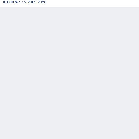
© ESIPA s.r.o. 2002-2026
"náhradě
škod"