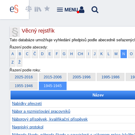
MENU
Věcný rejstřík
Tato databáze umožňuje vyhledání předpisů podle abecedně seřazených
Řazení podle abecedy:
A
B
C
Č
D
E
F
G
H
CH
I
J
K
L
M
N
O
Z
Ž
Řazení podle roku:
2025-2016
2015-2006
2005-1996
1995-1986
19
1955-1946
1945-1945
Název
Nabídky převzetí
Nábor a rozmisťování pracovníků
Náborový příspěvek, kvalifikační příspěvek
Nagojský protokol
Náhrada škody, náhrada škody v souvislosti s výkonem práce (služby