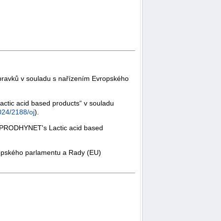
ípravků v souladu s nařízením Evropského
actic acid based products“ v souladu
2024/2188/oj
).
ů „PRODHYNET's Lactic acid based
ropského parlamentu a Rady (EU)