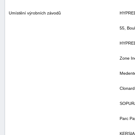
Umístění výrobních závodů
HYPRED
55, Bou
HYPRED
Zone In
Medente
Clonar
SOPURA
Parc Pa
KERSI