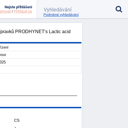
Nejste přihlášeni
strovat
/
Přihlásit se
Podrobné vyhledávání
 přípravků PRODHYNET's Lactic acid
ízení
mise
2025
CS