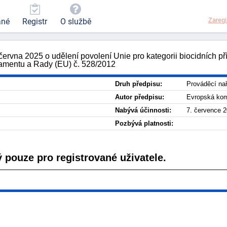
Zaregi
ané
Registr
O službě
června 2025 o udělení povolení Unie pro kategorii biocidních
lamentu a Rady (EU) č. 528/2012
Druh předpisu:
Prováděcí nař
Autor předpisu:
Evropská ko
Nabývá účinnosti:
7. července 
Pozbývá platnosti:
 pouze pro registrované uživatele.