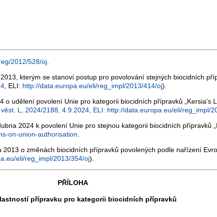
/reg/2012/528/oj
.
2013, kterým se stanoví postup pro povolování stejných biocidních př
 4
, ELI:
http://data.europa.eu/eli/reg_impl/2013/414/oj
).
 udělení povolení Unie pro kategorii biocidních přípravků „Kersia's L
 věst. L, 2024/2188, 4.9.2024, ELI: http://data.europa.eu/eli/reg_impl/
ubna 2024 k povolení Unie pro stejnou kategorii biocidních přípravk
ns-on-union-authorisation
.
 2013 o změnách biocidních přípravků povolených podle nařízení Ev
pa.eu/eli/reg_impl/2013/354/oj
).
PŘÍLOHA
astností přípravku pro kategorii biocidních přípravků