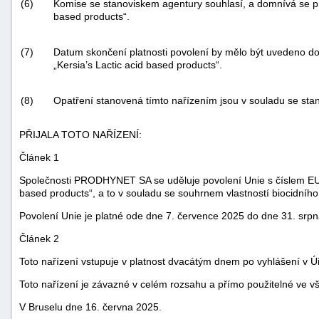
(6)
Komise se stanoviskem agentury souhlasí, a domnívá se pro
based products“.
(7)
Datum skončení platnosti povolení by mělo být uvedeno do 
„Kersia’s Lactic acid based products“.
(8)
Opatření stanovená tímto nařízením jsou v souladu se stan
PŘIJALA TOTO NAŘÍZENÍ:
Článek 1
Společnosti PRODHYNET SA se uděluje povolení Unie s číslem EU-
based products“, a to v souladu se souhrnem vlastností biocidníh
Povolení Unie je platné ode dne 7. července 2025 do dne 31. srp
Článek 2
Toto nařízení vstupuje v platnost dvacátým dnem po vyhlášení v
Ú
Toto nařízení je závazné v celém rozsahu a přímo použitelné ve v
V Bruselu dne 16. června 2025.