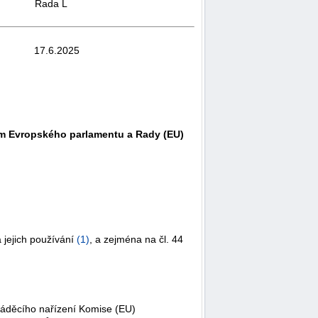
Řada L
17.6.2025
ním Evropského parlamentu a Rady (EU)
 jejich používání
(
1
)
, a zejména na čl. 44
váděcího nařízení Komise (EU)