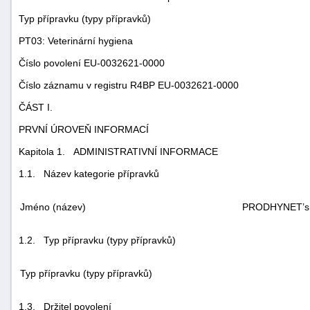
Typ přípravku (typy přípravků)
PT03: Veterinární hygiena
Číslo povolení
EU-0032621-0000
Číslo záznamu v registru R4BP
EU-0032621-0000
ČÁST I.
PRVNÍ ÚROVEŇ INFORMACÍ
Kapitola 1.
ADMINISTRATIVNÍ INFORMACE
1.1.
Název kategorie přípravků
Jméno (název)
PRODHYNET’s L
1.2.
Typ přípravku (typy přípravků)
Typ přípravku (typy přípravků)
1.3.
Držitel povolení