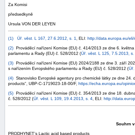
Za Komisi
předsedkyně
Ursula VON DER LEYEN
(
1
)
Úř. věst. L 167, 27.6.2012, s. 1
, ELI:
http://data.europa.eu/eli
(
2
)
Prováděcí nařízení Komise (EU) č. 414/2013 ze dne 6. května 
parlamentu a Rady (EU) č. 528/2012 (
Úř. věst. L 125, 7.5.2013, s.
(
3
)
Prováděcí nařízení Komise (EU) 2024/2188 ze dne 3. září 2024 o
s nařízením Evropského parlamentu a Rady (EU) č. 528/2012 (
Úř.
(
4
)
Stanovisko Evropské agentury pro chemické látky ze dne 24. d
products“, UBP-C-1719023-18-00/F,
https://echa.europa.eu/opinio
(
5
)
Prováděcí nařízení Komise (EU) č. 354/2013 ze dne 18. dubna
č. 528/2012 (
Úř. věst. L 109, 19.4.2013, s. 4
, ELI:
http://data.euro
Souhrn vl
PRODHYNET’s Lactic acid based products