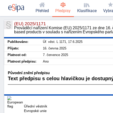
Přehled
Předpisy
Klasifikace
Vybr
(EU) 2025/1171
Prováděcí nařízení Komise (EU) 2025/1171 ze dne 16. 
based products v souladu s nařízením Evropského par
Publikováno:
Úř. věst. L 1171, 17.6.2025
Přijato:
16. června 2025
Platnost od:
7. července 2025
Platnost předpisu:
Ano
Původní znění předpisu
Text předpisu s celou hlavičkou je dostupný
Úřední věstník
Evropské unie