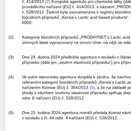
č. 414/2013
(
2
)
Evropské agentuře pro chemické látky (dále 
prováděcího nařízení (EU) č. 414/2013, s názvem „PRODHYNE
č. 528/2012. Žádost byla zaznamenána v registru biocidní
biocidních přípravků „Kersia’s Lactic acid based product
0000.
(2)
Kategorie biocidních přípravků „PRODHYNET's Lactic acid
účinných látek vypracovaný na úrovni Unie, na nějž se odkaz
(3)
Dne 24. dubna 2024 předložila agentura v souladu s článk
přípravku (dále jen „souhrn vlastností přípravku“) pro př
(4)
Ve svém stanovisku agentura dospěla k závěru, že navrhov
referenční kategorií biocidních přípravků „Kersia’s Lactic
nařízením Komise (EU) č. 354/2013
(
5
)
, a že na základě p
shody s návrhem souhrnu vlastností přípravku splňuje ste
odst. 6 nařízení (EU) č. 528/2012.
(5)
Dne 22. května 2024 agentura rovněž předala Komisi návr
v souladu s čl. 44 odst. 4 nařízení (EU) č. 528/2012.