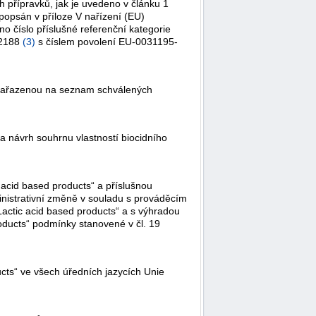
h přípravků, jak je uvedeno v článku 1
popsán v příloze V nařízení (EU)
 číslo příslušné referenční kategorie
/2188
(
3
)
s číslem povolení EU-0031195-
, zařazenou na seznam schválených
a návrh souhrnu vlastností biocidního
acid based products“ a příslušnou
ministrativní změně v souladu s prováděcím
 Lactic acid based products“ a s výhradou
oducts“ podmínky stanovené v čl. 19
ts“ ve všech úředních jazycích Unie