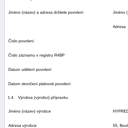
Jméno (název) a adresa držitele povolení
Jméno (
Adresa
Číslo povolení
Číslo záznamu v registru R4BP
Datum udělení povolení
Datum skončení platnosti povolení
1.4.
Výrobce (výrobci) přípravku
Jméno (název) výrobce
HYPRED
Adresa výrobce
55, Bou