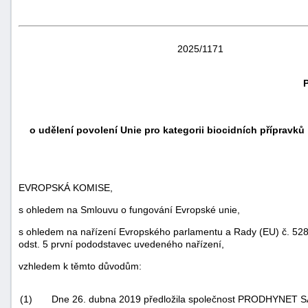
2025/1171
o udělení povolení Unie pro kategorii biocidních příprav
EVROPSKÁ KOMISE,
s ohledem na Smlouvu o fungování Evropské unie,
s ohledem na nařízení Evropského parlamentu a Rady (EU) č. 528/
odst. 5 první pododstavec uvedeného nařízení,
vzhledem k těmto důvodům:
(1)
Dne 26. dubna 2019 předložila společnost PRODHYNET SA v