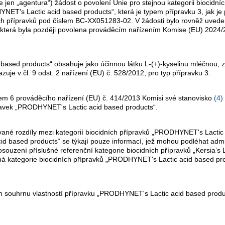
jen „agentura“) žádost o povolení Unie pro stejnou kategorii biocidníc
T's Lactic acid based products“, která je typem přípravku 3, jak je 
ch přípravků pod číslem BC-XX051283-02. V žádosti bylo rovněž uvedeno
s“, která byla později povolena prováděcím nařízením Komise (EU) 2024
 based products“ obsahuje jako účinnou látku L-(+)-kyselinu mléčnou
uje v čl. 9 odst. 2 nařízení (EU) č. 528/2012, pro typ přípravku 3.
em 6 prováděcího nařízení (EU) č. 414/2013 Komisi své stanovisko
(
4
)
ípravek „PRODHYNET's Lactic acid based products“.
ané rozdíly mezi kategorií biocidních přípravků „PRODHYNET's Lactic 
 acid based products“ se týkají pouze informací, jež mohou podléhat ad
osouzení příslušné referenční kategorie biocidních přípravků „Kersia’s
jná kategorie biocidních přípravků „PRODHYNET's Lactic acid based pr
h souhrnu vlastností přípravku „PRODHYNET's Lactic acid based produc