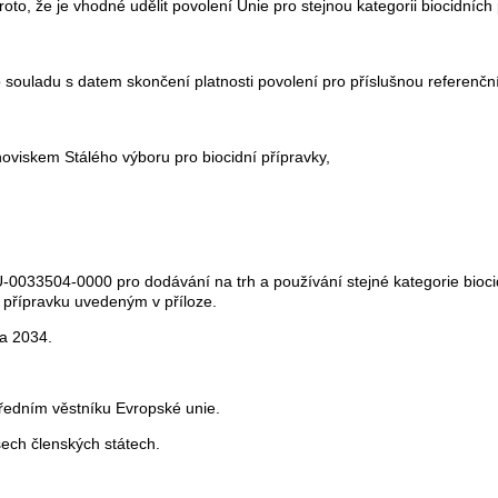
to, že je vhodné udělit povolení Unie pro stejnou kategorii biocidní
souladu s datem skončení platnosti povolení pro příslušnou referenční 
oviskem Stálého výboru pro biocidní přípravky,
0033504-0000 pro dodávání na trh a používání stejné kategorie bioc
o přípravku uvedeným v příloze.
na 2034.
ředním věstníku Evropské unie
.
šech členských státech.