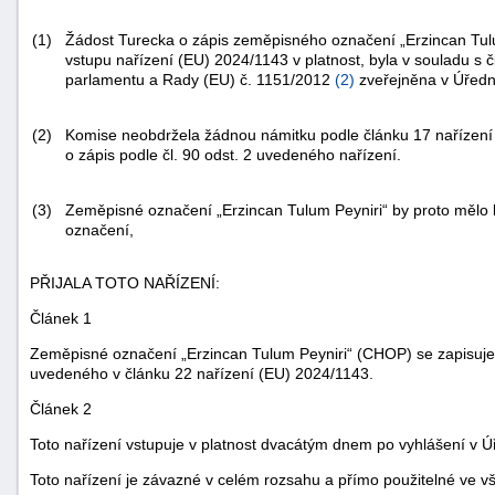
(1)
Žádost Turecka o zápis zeměpisného označení „Erzincan Tul
vstupu nařízení (EU) 2024/1143 v platnost, byla v souladu s č
parlamentu a Rady (EU) č. 1151/2012
(
2
)
zveřejněna v
Úředn
(2)
Komise neobdržela žádnou námitku podle článku 17 nařízení 
o zápis podle čl. 90 odst. 2 uvedeného nařízení.
(3)
Zeměpisné označení „Erzincan Tulum Peyniri“ by proto mělo 
označení,
PŘIJALA TOTO NAŘÍZENÍ:
Článek 1
Zeměpisné označení „Erzincan Tulum Peyniri“ (CHOP) se zapisuje 
uvedeného v článku 22 nařízení (EU) 2024/1143.
+náhrady
Článek 2
Toto nařízení vstupuje v platnost dvacátým dnem po vyhlášení v
Ú
Toto nařízení je závazné v celém rozsahu a přímo použitelné ve v