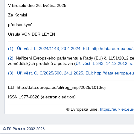
V Bruselu dne 26. května 2025.
Za Komisi
předsedkyně
Ursula VON DER LEYEN
(
1
)
Úř. věst. L, 2024/1143, 23.4.2024, ELI: http://data.europa.eu/
-
náhrady
(
2
)
Nařízení Evropského parlamentu a Rady (EU) č. 1151/2012 ze d
zemědělských produktů a potravin (
Úř. věst. L 343, 14.12.2012, s.
(
3
)
Úř. věst. C, C/2025/500, 24.1.2025, ELI: http://data.europa.eu
ELI: http://data.europa.eu/eli/reg_impl/2025/1013/oj
ISSN 1977-0626 (electronic edition)
© Evropská unie,
https://eur-lex.eu
© ESIPA s.r.o. 2002-2026