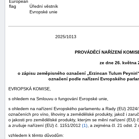
Úřední věstník
Evropské unie
2025/1013
PROVÁDĚCÍ NAŘÍZENÍ KOMISE 
ze dne 26. května 
o zápisu zeměpisného označení „Erzincan Tulum Peyniri“
označení podle nařízení Evropského parla
náhrady
EVROPSKÁ KOMISE,
škody
s ohledem na Smlouvu o fungování Evropské unie,
s ohledem na nařízení Evropského parlamentu a Rady (EU) 2024
označeních pro víno, lihoviny a zemědělské produkty, jakož i zaruč
o jakosti pro zemědělské produkty, kterým se mění nařízení (EU)
a zrušuje nařízení (EU) č. 1151/2012
(
1
)
, a zejména čl. 21 odst. 
vzhledem k těmto důvodům: