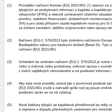
(1)
Prováděcí nařízení Komise (EU) 2021/451
(
2
)
stanoví na z
týkajících se poskytování informací o kapitálu a kapitálov
výkaznictví (IFRS) a obecně uznávanými účetními zásadami
poměru, stabilním financování, dodatečných monitorovacích n
SVI) a pro účely přiřazení sazeb kapitálové rezervy pro G-S
za účelem zavedení, dalšího rozpracování nebo úpravy obe
(2)
Nařízení (EU) č. 575/2013 bylo změněno nařízením Evro
Basilejského výboru pro bankovní dohled (Basel III). Tyto
nařízení (EU) 2021/451.
(3)
Vzhledem ke změnám nařízení (EU) č. 575/2013 je nutné re
riziko a úvěrové riziko protistrany, úvěrové úpravy v oceněn
z úvěrů zajištěných nemovitostmi a na podávání informac
(4)
Aby byla nová pravidla, pokud jde o povinnosti podávat zpr
(EU) 2021/451 zrušit a nahradit spíše než jej pouze změni
podávání zpráv se na ně vztahují.
(5)
Nové šablony týkající se kapitálové přiměřenosti by měly 
a zejména o dopadu přechodných ustanovení pro minimální 