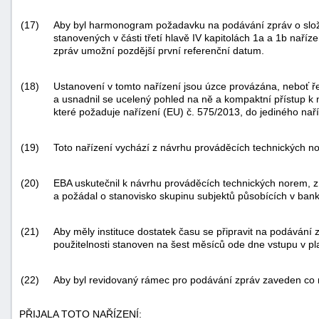
(17)
Aby byl harmonogram požadavku na podávání zpráv o slože
stanovených v části třetí hlavě IV kapitolách 1a a 1b naří
zpráv umožní pozdější první referenční datum.
(18)
Ustanovení v tomto nařízení jsou úzce provázána, neboť ře
a usnadnil se ucelený pohled na ně a kompaktní přístup k n
které požaduje nařízení (EU) č. 575/2013, do jediného naří
(19)
Toto nařízení vychází z návrhu prováděcích technických no
(20)
EBA uskutečnil k návrhu prováděcích technických norem, z n
a požádal o stanovisko skupinu subjektů působících v ban
(21)
Aby měly instituce dostatek času se připravit na podávání 
použitelnosti stanoven na šest měsíců ode dne vstupu v pl
(22)
Aby byl revidovaný rámec pro podávání zpráv zaveden co ne
PŘIJALA TOTO NAŘÍZENÍ: