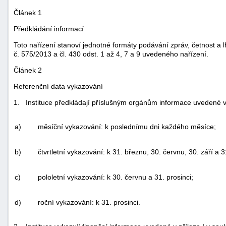
Článek 1
Předkládání informací
Toto nařízení stanoví jednotné formáty podávání zpráv, četnost a l
č. 575/2013 a čl. 430 odst. 1 až 4, 7 a 9 uvedeného nařízení.
Článek 2
Referenční data vykazování
1. Instituce předkládají příslušným orgánům informace uvedené v 
a)
měsíční vykazování: k poslednímu dni každého měsíce;
b)
čtvrtletní vykazování: k 31. březnu, 30. červnu, 30. září a 3
c)
pololetní vykazování: k 30. červnu a 31. prosinci;
d)
roční vykazování: k 31. prosinci.