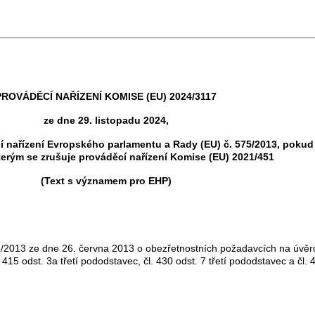
PROVÁDĚCÍ NAŘÍZENÍ KOMISE (EU) 2024/3117
ze dne 29. listopadu 2024,
 nařízení Evropského parlamentu a Rady (EU) č. 575/2013, pokud j
terým se zrušuje prováděcí nařízení Komise (EU) 2021/451
(Text s významem pro EHP)
/2013 ze dne 26. června 2013 o obezřetnostních požadavcích na úvěro
l. 415 odst. 3a třetí pododstavec, čl. 430 odst. 7 třetí pododstavec a č