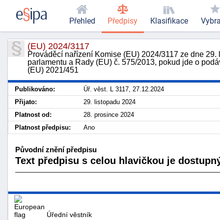
Přehled
Předpisy
Klasifikace
Vybr
(EU) 2024/3117
Prováděcí nařízení Komise (EU) 2024/3117 ze dne 29. l
parlamentu a Rady (EU) č. 575/2013, pokud jde o podává
(EU) 2021/451
Publikováno:
Úř. věst. L 3117, 27.12.2024
Přijato:
29. listopadu 2024
Platnost od:
28. prosince 2024
Platnost předpisu:
Ano
Původní znění předpisu
Text předpisu s celou hlavičkou je dostupný
Úřední věstník