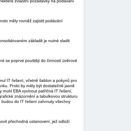
některé zvláštní požadavky na podávání
oto měly rovněž zajistit podávání
onsolidovaném základě je nutné sladit
ré se poprvé pouštějí do činností úvěrové
nul IT řešení, včetně šablon a pokynů pro
ánku. Proto by měly být dostatečně jasně
y mohl EBA vyvinout patřičná IT řešení,
rafické znázornění a tabulkovou strukturu
e budou do IT řešení zahrnuty všechny
novit přechodná ustanovení, jež odloží