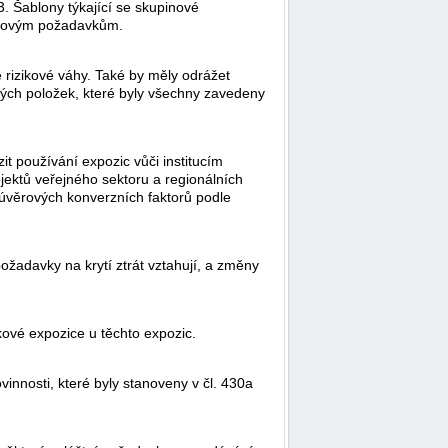
. Šablony týkající se skupinové
tálovým požadavkům.
é rizikové váhy. Také by měly odrážet
vých položek, které byly všechny zavedeny
it používání expozic vůči institucím
jektů veřejného sektoru a regionálních
 úvěrových konverzních faktorů podle
ožadavky na krytí ztrát vztahují, a změny
kové expozice u těchto expozic.
innosti, které byly stanoveny v čl. 430a