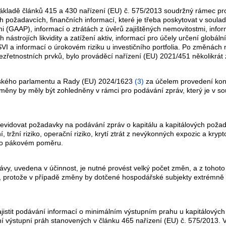
ákladě článků 415 a 430 nařízení (EU) č. 575/2013 soudržný rámec pr
ých požadavcích, finančních informací, které je třeba poskytovat v sou
 (GAAP), informací o ztrátách z úvěrů zajištěných nemovitostmi, info
ástrojích likvidity a zatížení aktiv, informací pro účely určení globá
VI a informací o úrokovém riziku u investičního portfolia. Po změnách n
zřetnostních prvků, bylo prováděcí nařízení (EU) 2021/451 několikrá
pského parlamentu a Rady (EU) 2024/1623
(
3
)
za účelem provedení ko
 změny by měly být zohledněny v rámci pro podávání zpráv, který je v
vidovat požadavky na podávání zpráv o kapitálu a kapitálových požad
í, tržní riziko, operační riziko, krytí ztrát z nevýkonných expozic a kryp
í o pákovém poměru.
ávy, uvedena v účinnost, je nutné provést velký počet změn, a z tohot
t, protože v případě změny by dotčené hospodářské subjekty extrémně t
zajistit podávání informací o minimálním výstupním prahu u kapitálový
výstupní práh stanovených v článku 465 nařízení (EU) č. 575/2013. V