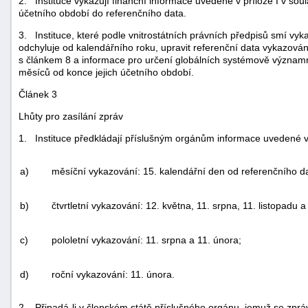
2. Instituce vykazují finanční informace uvedené v příloze I v sou
účetního období do referenčního data.
3. Instituce, které podle vnitrostátních právních předpisů smí vy
odchyluje od kalendářního roku, upravit referenční data vykazován
s článkem 8 a informace pro určení globálních systémově významný
měsíců od konce jejich účetního období.
Článek 3
Lhůty pro zasílání zpráv
1. Instituce předkládají příslušným orgánům informace uvedené v 
a)
měsíční vykazování: 15. kalendářní den od referenčního d
b)
čtvrtletní vykazování: 12. května, 11. srpna, 11. listopadu a
c)
pololetní vykazování: 11. srpna a 11. února;
d)
roční vykazování: 11. února.
2. Připadá-li v členském státě příslušného orgánu, jemuž se zpráva