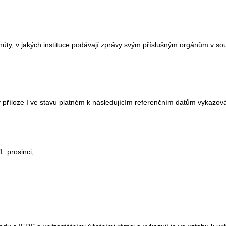
hůty, v jakých instituce podávají zprávy svým příslušným orgánům v sou
příloze I ve stavu platném k následujícím referenčním datům vykazová
1. prosinci;