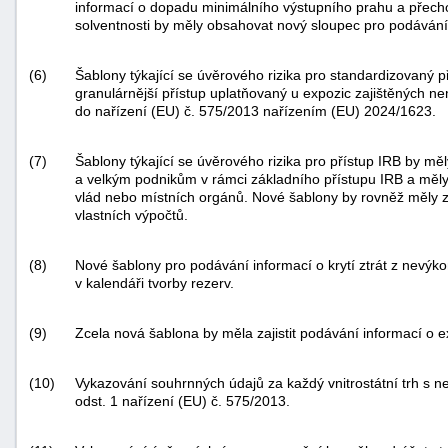
informací o dopadu minimálního výstupního prahu a přecho
solventnosti by měly obsahovat nový sloupec pro podávání
(6)
Šablony týkající se úvěrového rizika pro standardizovaný p
granulárnější přístup uplatňovaný u expozic zajištěných 
do nařízení (EU) č. 575/2013 nařízením (EU) 2024/1623.
(7)
Šablony týkající se úvěrového rizika pro přístup IRB by měl
a velkým podnikům v rámci základního přístupu IRB a měly 
vlád nebo místních orgánů. Nové šablony by rovněž měly za
vlastních výpočtů.
(8)
Nové šablony pro podávání informací o krytí ztrát z nevýk
v kalendáři tvorby rezerv.
(9)
Zcela nová šablona by měla zajistit podávání informací o e
(10)
Vykazování souhrnných údajů za každý vnitrostátní trh s n
odst. 1 nařízení (EU) č. 575/2013.