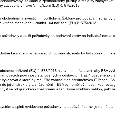
andardizovaný, základní a zjednodušený přístup a mělo by zachycovat 
ny zavedeny v hlavě VI nařízení (EU) č. 575/2013.
 obchodním a investičním portfoliem. Šablony pro podávání zpráv by pr
 kritéria stanovená v článku 104 nařízení (EU) č. 575/2013.
vé požadavky a další požadavky na podávání zpráv na individuálním a k
bytné ke splnění oznamovacích povinností, mělo by být subjektům, kte
odstavec nařízení (EU) č. 575/2013 a zavedlo požadavek, aby EBA vyvi
oznamovacích povinností stanovených v odstavcích 1 až 4 uvedeného čl
ce vykazovat a které by měl EBA zahrnout do předmětných IT řešení. Ab
do jejich struktury a znázornění – EBA by neměl být nucen kopírovat g
ýlit se od grafického znázornění a tabulkové struktury šablon, pakliž
ní systém a splnit revidované požadavky na podávání zpráv, je nutné sta