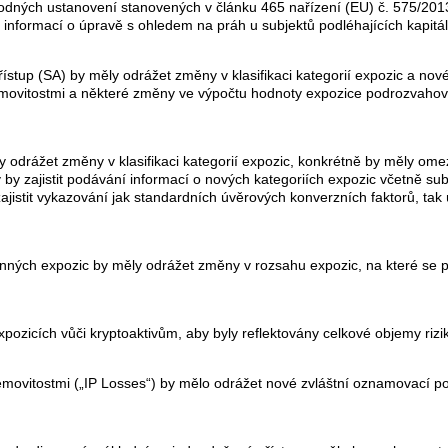
dných ustanovení stanovených v článku 465 nařízení (EU) č. 575/2013
 informací o úpravě s ohledem na práh u subjektů podléhajících kapi
řístup (SA) by měly odrážet změny v klasifikaci kategorií expozic a nov
nemovitostmi a některé změny ve výpočtu hodnoty expozice podrozvaho
y odrážet změny v klasifikaci kategorií expozic, konkrétně by měly omez
by zajistit podávání informací o nových kategoriích expozic včetně sub
jistit vykazování jak standardních úvěrových konverzních faktorů, tak
onných expozic by měly odrážet změny v rozsahu expozic, na které se p
xpozicích vůči kryptoaktivům, aby byly reflektovány celkové objemy rizi
emovitostmi („IP Losses“) by mělo odrážet nové zvláštní oznamovací pov