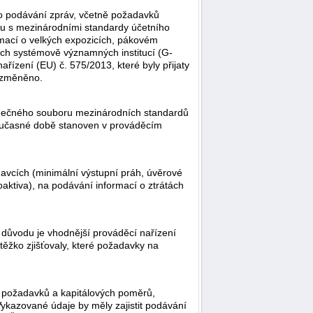
o podávání zpráv, včetně požadavků
ladu s mezinárodními standardy účetního
rmací o velkých expozicích, pákovém
lních systémově významných institucí (G-
ařízení (EU) č. 575/2013, které byly přijaty
t změněno.
nečného souboru mezinárodních standardů
 současné době stanoven v prováděcím
avcích (minimální výstupní práh, úvěrové
toaktiva), na podávání informací o ztrátách
o důvodu je vhodnější prováděcí nařízení
ěžko zjišťovaly, které požadavky na
ch požadavků a kapitálových poměrů,
ykazované údaje by měly zajistit podávání