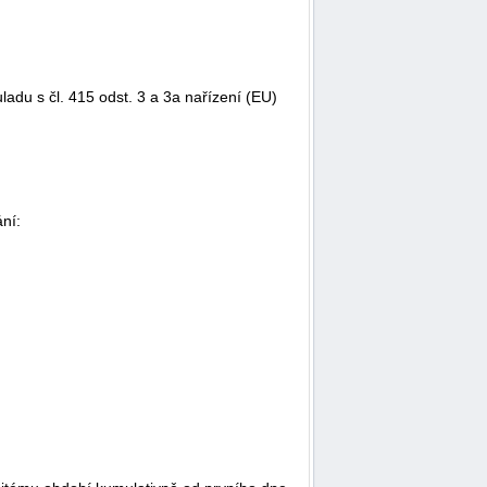
ladu s čl. 415 odst. 3 a 3a nařízení (EU)
ní: