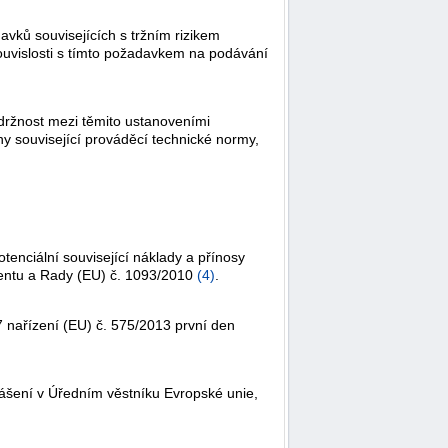
ků souvisejících s tržním rizikem
 souvislosti s tímto požadavkem na podávání
udržnost mezi těmito ustanoveními
ny související prováděcí technické normy,
tenciální související náklady a přínosy
mentu a Rady (EU) č. 1093/2010
(
4
)
.
 7 nařízení (EU) č. 575/2013 první den
lášení v
Úředním věstníku Evropské unie
,