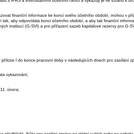
ladu s IFRS a vnitrostátními účetními rámci a vykazují je ve vztahu k 
kazovat finanční informace ke konci svého účetního období, mohou v pří
í tak, aby odpovídala konci účetního období, a aby tak finanční infor
ch institucí (G-SVI) a pro přiřazení sazeb kapitálové rezervy pro G-S
příloze I do konce pracovní doby v následujících dnech pro zasílání z
ata vykazování;
 11. února;
 předkládá, lhůta pro zaslání zprávy na státní svátek nebo na sobotu č