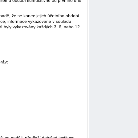
určitému období kumulativně od prvního dne
padě, že se konec jejich účetního období
mace, informace vykazované v souladu
VI byly vykazovány každých 3, 6, nebo 12
práv:
i na neděli, předloží dotyčné instituce