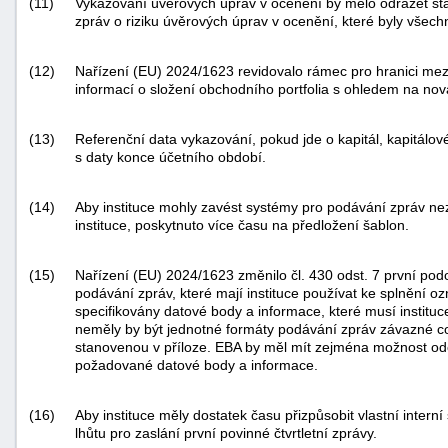
(11)
Vykazování úvěrových úprav v ocenění by mělo odrážet st
zpráv o riziku úvěrových úprav v ocenění, které byly všech
(12)
Nařízení (EU) 2024/1623 revidovalo rámec pro hranici mezi
informací o složení obchodního portfolia s ohledem na nová
(13)
Referenční data vykazování, pokud jde o kapitál, kapitálo
s daty konce účetního období.
(14)
Aby instituce mohly zavést systémy pro podávání zpráv nez
instituce, poskytnuto více času na předložení šablon.
(15)
Nařízení (EU) 2024/1623 změnilo čl. 430 odst. 7 první pod
podávání zpráv, které mají instituce používat ke splnění 
specifikovány datové body a informace, které musí institu
neměly by být jednotné formáty podávání zpráv závazné co 
stanovenou v příloze. EBA by měl mít zejména možnost odch
požadované datové body a informace.
(16)
Aby instituce měly dostatek času přizpůsobit vlastní inter
lhůtu pro zaslání první povinné čtvrtletní zprávy.