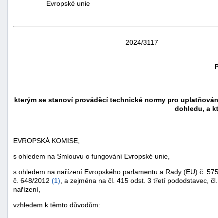
Evropské unie
2024/3117
kterým se stanoví prováděcí technické normy pro uplatňování
dohledu, a k
EVROPSKÁ KOMISE,
s ohledem na Smlouvu o fungování Evropské unie,
s ohledem na nařízení Evropského parlamentu a Rady (EU) č. 575
č. 648/2012
(
1
)
, a zejména na čl. 415 odst. 3 třetí pododstavec, č
nařízení,
vzhledem k těmto důvodům: