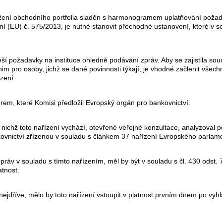
ní obchodního portfolia sladěn s harmonogramem uplatňování požadav
zení (EU) č. 575/2013, je nutné stanovit přechodné ustanovení, které v
ší požadavky na instituce ohledně podávání zpráv. Aby se zajistila so
im pro osoby, jichž se dané povinnosti týkají, je vhodné začlenit všech
zení.
rem, které Komisi předložil Evropský orgán pro bankovnictví.
ichž toto nařízení vychází, otevřené veřejné konzultace, analyzoval po
kovnictví zřízenou v souladu s článkem 37 nařízení Evropského parla
zpráv v souladu s tímto nařízením, měl by být v souladu s čl. 430 odst.
atnost.
jdříve, mělo by toto nařízení vstoupit v platnost prvním dnem po vyh