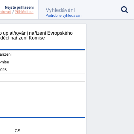
Nejste přihlášeni
strovat
/
Přihlásit se
Podrobné vyhledávání
o uplatňování nařízení Evropského
áděcí nařízení Komise
ařízení
omise
2025
CS