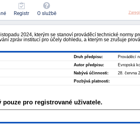
Zaregi
ané
Registr
O službě
istopadu 2024, kterým se stanoví prováděcí technické normy pr
ní zpráv institucí pro účely dohledu, a kterým se zrušuje prov
Druh předpisu:
Prováděcí n
Autor předpisu:
Evropská k
Nabývá účinnosti:
28. června 
Pozbývá platnosti:
 pouze pro registrované uživatele.