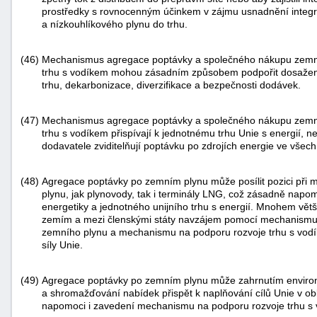
prostředky s rovnocenným účinkem v zájmu usnadnění integra
a nízkouhlíkového plynu do trhu.
(46)
Mechanismus agregace poptávky a společného nákupu zemn
trhu s vodíkem mohou zásadním způsobem podpořit dosažení cí
trhu, dekarbonizace, diverzifikace a bezpečnosti dodávek.
(47)
Mechanismus agregace poptávky a společného nákupu zemn
trhu s vodíkem přispívají k jednotnému trhu Unie s energií, n
dodavatele zviditelňují poptávku po zdrojích energie ve všech
(48)
Agregace poptávky po zemním plynu může posílit pozici při 
plynu, jak plynovody, tak i terminály LNG, což zásadně napomůž
energetiky a jednotného unijního trhu s energií. Mnohem větš
zemím a mezi členskými státy navzájem pomocí mechanismu
zemního plynu a mechanismu na podporu rozvoje trhu s vodíkem
síly Unie.
(49)
Agregace poptávky po zemním plynu může zahrnutím enviro
a shromažďování nabídek přispět k naplňování cílů Unie v ob
napomoci i zavedení mechanismu na podporu rozvoje trhu s