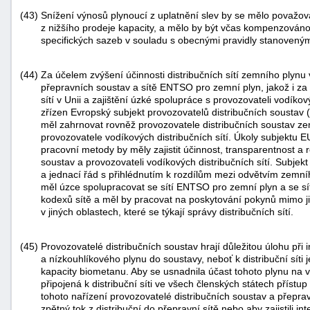
(43)
Snížení výnosů plynoucí z uplatnění slev by se mělo považov
z nižšího prodeje kapacity, a mělo by být včas kompenzováno
specifických sazeb v souladu s obecnými pravidly stanoveným
(44)
Za účelem zvýšení účinnosti distribučních sítí zemního plynu v
přepravních soustav a sítě ENTSO pro zemní plyn, jakož i za 
sítí v Unii a zajištění úzké spolupráce s provozovateli vodíko
zřízen Evropský subjekt provozovatelů distribučních soustav
měl zahrnovat rovněž provozovatele distribučních soustav ze
provozovatele vodíkových distribučních sítí. Úkoly subjektu
pracovní metody by měly zajistit účinnost, transparentnost a 
soustav a provozovateli vodíkových distribučních sítí. Subje
a jednací řád s přihlédnutím k rozdílům mezi odvětvím zemní
měl úzce spolupracovat se sítí ENTSO pro zemní plyn a se s
kodexů sítě a měl by pracovat na poskytování pokynů mimo ji
v jiných oblastech, které se týkají správy distribučních sítí.
(45)
Provozovatelé distribučních soustav hrají důležitou úlohu při 
a nízkouhlíkového plynu do soustavy, neboť k distribuční síti j
kapacity biometanu. Aby se usnadnila účast tohoto plynu na 
připojená k distribuční síti ve všech členských státech příst
tohoto nařízení provozovatelé distribučních soustav a přepra
zpětný tok z distribuční do přepravní sítě nebo aby zajistili in