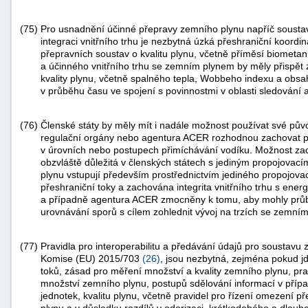
(75)
Pro usnadnění účinné přepravy zemního plynu napříč soustava
integraci vnitřního trhu je nezbytná úzká přeshraniční koord
přepravních soustav o kvalitu plynu, včetně příměsí biomet
a účinného vnitřního trhu se zemním plynem by měly přispět
kvality plynu, včetně spalného tepla, Wobbeho indexu a obsahu
v průběhu času ve spojení s povinnostmi v oblasti sledování 
(76)
Členské státy by měly mít i nadále možnost používat své původ
regulační orgány nebo agentura ACER rozhodnou zachovat p
v úrovních nebo postupech přimíchávání vodíku. Možnost za
obzvláště důležitá v členských státech s jediným propojova
plynu vstupují především prostřednictvím jediného propojova
přeshraniční toky a zachována integrita vnitřního trhu s ener
a případně agentura ACER zmocněny k tomu, aby mohly průb
urovnávání sporů s cílem zohlednit vývoj na trzích se zemním 
(77)
Pravidla pro interoperabilitu a předávání údajů pro soustavu 
Komise (EU) 2015/703
(
26
)
, jsou nezbytná, zejména pokud jd
toků, zásad pro měření množství a kvality zemního plynu, pra
množství zemního plynu, postupů sdělování informací v příp
jednotek, kvalitu plynu, včetně pravidel pro řízení omezení p
plynu a v důsledku rozdílů v odorizaci, krátkodobého a dlouh