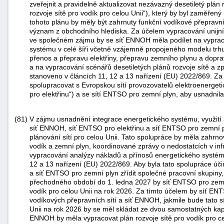
zveřejnit a pravidelně aktualizovat nezávazný desetiletý plán r
rozvoje sítě pro vodík pro celou Unii“), který by byl zaměřený
tohoto plánu by měly být zahrnuty funkční vodíkové přepravní
význam z obchodního hlediska. Za účelem vypracování unijn
ve společném zájmu by se síť ENNOH měla podílet na vyprac
systému v celé šíři včetně vzájemně propojeného modelu trhu s
přenos a přepravu elektřiny, přepravu zemního plynu a doprav
a na vypracování scénářů desetiletých plánů rozvoje sítě a zpr
stanoveno v článcích 11, 12 a 13 nařízení (EU) 2022/869. Z
spolupracovat s Evropskou sítí provozovatelů elektroenerget
pro elektřinu“) a se sítí ENTSO pro zemní plyn, aby usnadnil
(81)
V zájmu usnadnění integrace energetického systému, využití 
síť ENNOH, síť ENTSO pro elektřinu a síť ENTSO pro zemní 
plánování sítí pro celou Unii. Tato spolupráce by měla zahrno
vodík a zemní plyn, koordinované zprávy o nedostatcích v inf
vypracování analýzy nákladů a přínosů energetického systému
12 a 13 nařízení (EU) 2022/869. Aby byla tato spolupráce úč
a síť ENTSO pro zemní plyn zřídit společné pracovní skupiny,
přechodného období do 1. ledna 2027 by síť ENTSO pro zemní
vodík pro celou Unii na rok 2026. Za tímto účelem by síť EN
vodíkových přepravních sítí a síť ENNOH, jakmile bude tato sí
Unii na rok 2026 by se měl skládat ze dvou samostatných kapi
ENNOH by měla vypracovat plán rozvoje sítě pro vodík pro ce