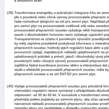
a smluvních stran.
(39)
Transformace energetiky a pokračující integrace trhu se zem
jde o povolené nebo cílové výnosy provozovatele přepravní s
řada rozhodnutí týkajících se sítí pro zemní plyn. Například p
pro zemní plyn na provozovatele vodíkové sítě nebo zavede
provozovateli přepravních soustav vyžaduje větší transparen
sazeb v dlouhodobém horizontu navíc vyžaduje vyjasnění po
Transparentnost ve vztahu k povoleným výnosům pravděpod
by měly zejména pravidelně poskytovat informace o metodic
přepravních soustav, hodnoty jejich regulační báze aktiv a j
provozních výdajů, kapitálových nákladů uplatňovaných na p
uplatňovaných pobídek a prémií, jakož i dlouhodobý vývoj 
povolených nebo cílových výnosů provozovatelů přepravních
zajištěna řádná koordinace procesu sběru a interpretace dat
studii o efektivitě provozovatelů přepravních soustav, měla 
přepravních soustav a se sítí ENTSO pro zemní plyn.
(40)
Výdaje provozovatelů přepravních soustav jsou převážně fixní
vnitrostátní regulační rámce vycházejí z předpokladu dlouhod
odpisování: od 30 do 60 let. V souvislosti s transformací ene
předvídat pokles poptávky po zemním plynu, aby včas upravily 
návratnost nákladů provozovatelů přepravních soustav prost
zemního plynu pro spotřebitele v důsledku rostoucího poměr