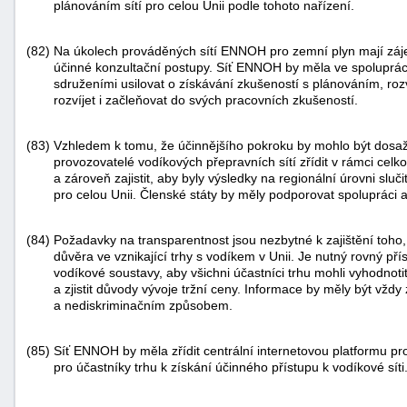
plánováním sítí pro celou Unii podle tohoto nařízení.
(82)
Na úkolech prováděných sítí ENNOH pro zemní plyn mají zájem 
účinné konzultační postupy. Síť ENNOH by měla ve spolupráci 
sdruženími usilovat o získávání zkušeností s plánováním, roz
rozvíjet i začleňovat do svých pracovních zkušeností.
(83)
Vzhledem k tomu, že účinnějšího pokroku by mohlo být dosaž
provozovatelé vodíkových přepravních sítí zřídit v rámci celko
a zároveň zajistit, aby byly výsledky na regionální úrovni sluč
pro celou Unii. Členské státy by měly podporovat spolupráci a 
(84)
Požadavky na transparentnost jsou nezbytné k zajištění toho
důvěra ve vznikající trhy s vodíkem v Unii. Je nutný rovný př
vodíkové soustavy, aby všichni účastníci trhu mohli vyhodnotit
a zjistit důvody vývoje tržní ceny. Informace by měly být vž
a nediskriminačním způsobem.
(85)
Síť ENNOH by měla zřídit centrální internetovou platformu pro
pro účastníky trhu k získání účinného přístupu k vodíkové síti