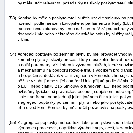
by měla určit relevantní požadavky na úkoly poskytovatelů slu
(53)
Komise by měla s poskytovateli služeb uzavřít smlouvy na po
řízeních podle nařízení Evropského parlamentu a Rady (EU
mechanismus stanovený tímto nařízením. V zájmu ochrany z
dodávek Unie nebo některého členského státu by služby měly
v Unii.
(54)
Agregaci poptávky po zemním plynu by měl provádět vhodný 
zemního plynu je složitý proces, který musí zohledňovat růz
a další parametry. Vzhledem k významu služeb, které souvise
a mechanismu na podporu rozvoje trhu s vodíkem pro transpar
a bezpečnost dodávek v Unii, zejména v kontextu zhoršující 
něž se vztahují omezující opatření Unie přijatá podle článku
o EU“) nebo článku 215 Smlouvy o fungování EU, nebo podnik
ovládány fyzickou či právnickou osobou, subjektem nebo orgá
Unie namířena, nebo jednají jejich jménem či na jejich pokyn,
s agregací poptávky po zemním plynu nebo jako poskytovate
trhu s vodíkem. Komise by měla určit požadavky na poskytovat
(55)
Z agregace poptávky mohou těžit také průmysloví spotřebitelé
výrobních procesech, například výrobci hnojiv, oceli, kerami
poptávku, uzavírat smlouvy na dodávky zemního plynu a LNG a