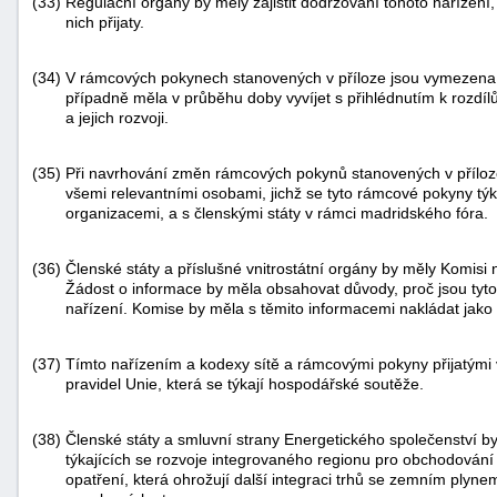
(33)
Regulační orgány by měly zajistit dodržování tohoto nařízení
nich přijaty.
(34)
V rámcových pokynech stanovených v příloze jsou vymezena p
případně měla v průběhu doby vyvíjet s přihlédnutím k rozdí
a jejich rozvoji.
(35)
Při navrhování změn rámcových pokynů stanovených v příloz
všemi relevantními osobami, jichž se tyto rámcové pokyny týk
organizacemi, a s členskými státy v rámci madridského fóra.
(36)
Členské státy a příslušné vnitrostátní orgány by měly Komisi
Žádost o informace by měla obsahovat důvody, proč jsou tyto
nařízení. Komise by měla s těmito informacemi nakládat jako
(37)
Tímto nařízením a kodexy sítě a rámcovými pokyny přijatými 
pravidel Unie, která se týkají hospodářské soutěže.
(38)
Členské státy a smluvní strany Energetického společenství b
týkajících se rozvoje integrovaného regionu pro obchodován
opatření, která ohrožují další integraci trhů se zemním ply