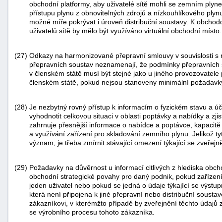
obchodní platformy, aby uživatelé sítě mohli se zemním plyn
přístupu plynu z obnovitelných zdrojů a nízkouhlíkového plyn
možné míře pokrývat i úroveň distribuční soustavy. K obcho
uživatelů sítě by mělo být využíváno virtuální obchodní místo.
(27)
Odkazy na harmonizované přepravní smlouvy v souvislosti s n
přepravních soustav neznamenají, že podmínky přepravních 
v členském státě musí být stejné jako u jiného provozovatel
členském státě, pokud nejsou stanoveny minimální požadavky
(28)
Je nezbytný rovný přístup k informacím o fyzickém stavu a úči
vyhodnotit celkovou situaci v oblasti poptávky a nabídky a zj
zahrnuje přesnější informace o nabídce a poptávce, kapacitě 
a využívání zařízení pro skladování zemního plynu. Jelikož t
význam, je třeba zmírnit stávající omezení týkající se zveřej
(29)
Požadavky na důvěrnost u informací citlivých z hlediska obch
obchodní strategické povahy pro daný podnik, pokud zařízen
jeden uživatel nebo pokud se jedná o údaje týkající se výst
která není připojena k jiné přepravní nebo distribuční sous
zákazníkovi, v kterémžto případě by zveřejnění těchto údajů 
se výrobního procesu tohoto zákazníka.