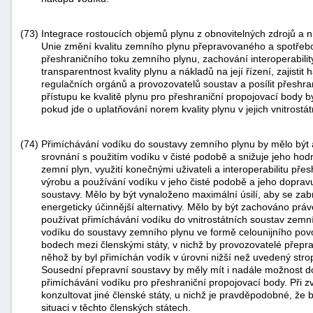
(73)
Integrace rostoucích objemů plynu z obnovitelných zdrojů a 
Unie změní kvalitu zemního plynu přepravovaného a spotřeb
přeshraničního toku zemního plynu, zachování interoperabilit
transparentnost kvality plynu a nákladů na její řízení, zajis
regulačních orgánů a provozovatelů soustav a posílit přeshra
přístupu ke kvalitě plynu pro přeshraniční propojovací body by
pokud jde o uplatňování norem kvality plynu v jejich vnitrost
(74)
Přimíchávání vodíku do soustavy zemního plynu by mělo být 
srovnání s použitím vodíku v čisté podobě a snižuje jeho hodn
zemní plyn, využití konečnými uživateli a interoperabilitu pře
výrobu a používání vodíku v jeho čisté podobě a jeho doprav
soustavy. Mělo by být vynaloženo maximální úsilí, aby se zabr
energeticky účinnější alternativy. Mělo by být zachováno práv
používat přimíchávání vodíku do vnitrostátních soustav zemn
vodíku do soustavy zemního plynu ve formě celounijního pov
bodech mezi členskými státy, v nichž by provozovatelé přepra
něhož by byl přimíchán vodík v úrovni nižší než uvedený stro
Sousední přepravní soustavy by měly mít i nadále možnost d
přimíchávání vodíku pro přeshraniční propojovací body. Při 
konzultovat jiné členské státy, u nichž je pravděpodobné, ž
situaci v těchto členských státech.