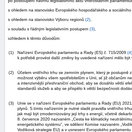
po postoupení návrhu legislativního aktu vnitrostátním parlament
s ohledem na stanovisko Evropského hospodářského a sociálního
s ohledem na stanovisko Výboru regionů
(
2
)
,
v souladu s řádným legislativním postupem
(
3
)
,
vzhledem k těmto důvodům:
(1)
Nařízení Evropského parlamentu a Rady (ES) č. 715/2009
(
4
k potřebě provést další změny by uvedené nařízení mělo být
(2)
Účelem vnitřního trhu se zemním plynem, který je postupně 
možnost výběru všem spotřebitelům v Unii, ať již občanům ne
a intenzivnější přeshraniční obchod, aby se dosáhlo větší ef
standardů služeb a aby se přispělo k větší bezpečnosti dodáve
+náhrady
(3)
Unie se v nařízení Evropského parlamentu a Rady (EU) 202
plynů. S tímto nařízením je nutné sladit pravidla vnitřního trhu
jak mají být zmodernizovány její trhy s energií, včetně deka
8. července 2020 nazvaném „Cesta ke klimaticky neutrálnímu 
energetického systému“, ve sdělení Komise nazvaném „Vodíková
Vodíková strategie EU) a v usnesení Evropského parlamentu