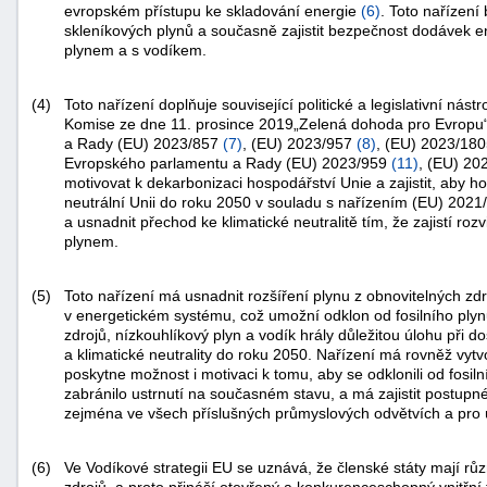
evropském přístupu ke skladování energie
(
6
)
. Toto nařízení
skleníkových plynů a současně zajistit bezpečnost dodávek e
plynem a s vodíkem.
(4)
Toto nařízení doplňuje související politické a legislativní ná
Komise ze dne 11. prosince 2019„Zelená dohoda pro Evropu“
a Rady (EU) 2023/857
(
7
)
, (EU) 2023/957
(
8
)
, (EU) 2023/18
Evropského parlamentu a Rady (EU) 2023/959
(
11
)
, (EU) 2
motivovat k dekarbonizaci hospodářství Unie a zajistit, aby 
-
neutrální Unii do roku 2050 v souladu s nařízením (EU) 2021/
náhrady
a usnadnit přechod ke klimatické neutralitě tím, že zajistí ro
plynem.
(5)
Toto nařízení má usnadnit rozšíření plynu z obnovitelných zd
v energetickém systému, což umožní odklon od fosilního plyn
zdrojů, nízkouhlíkový plyn a vodík hrály důležitou úlohu při d
a klimatické neutrality do roku 2050. Nařízení má rovněž vyt
poskytne možnost i motivaci k tomu, aby se odklonili od fosiln
zabránilo ustrnutí na současném stavu, a má zajistit postupn
zejména ve všech příslušných průmyslových odvětvích a pro 
(6)
Ve Vodíkové strategii EU se uznává, že členské státy mají rů
zdrojů, a proto přináší otevřený a konkurenceschopný vnitřn