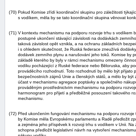
(70)
Pokud Komise zřídí koordinační skupinu pro záležitosti týkaj
s vodíkem, měla by se tato koordinační skupina věnovat konk
(71)
V kontextu mechanismu na podporu rozvoje trhu s vodíkem by
postupné ukončení stávající závislosti na dodávkách zemníh
taková závislost opět vznikla, a na ochranu základních bezpe
i s ohledem skutečnost, že Ruská federace zneužívá dodávky
dodávek zemního plynu a narušování jeho toků. Komise by pr
základě kterého by byly v rámci mechanismu omezeny činnos
vodíku pocházející z Ruské federace nebo Běloruska, aby pod
prováděcího rozhodnutí. Toto rozhodnutí by mělo být přijato p
bezpečnostních zájmů Unie a členských států, a mělo by být z
účast v mechanismu agregace poptávky a společného nákup
prováděným prostřednictvím mechanismu na podporu rozvoje 
harmonogram pro přijetí a předběžné posouzení takového ro
mechanismu.
(72)
Před ukončením fungování mechanismu na podporu rozvoje tr
by Komise měla Evropskému parlamentu a Radě předložit zpr
a zejména jeho příspěvek k rozvoji trhu s vodíkem v Unii. N
schopna předložit legislativní návrh na vytvoření mechanis
nákupu vodíku.