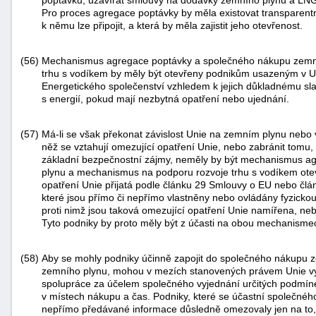
Pro proces agregace poptávky by měla existovat transparentní
k němu lze připojit, a která by měla zajistit jeho otevřenost.
(56)
Mechanismus agregace poptávky a společného nákupu zemn
trhu s vodíkem by měly být otevřeny podnikům usazeným v U
Energetického společenství vzhledem k jejich důkladnému sl
s energií, pokud mají nezbytná opatření nebo ujednání.
(57)
Má-li se však překonat závislost Unie na zemním plynu nebo
něž se vztahují omezující opatření Unie, nebo zabránit tomu, a
základní bezpečnostní zájmy, neměly by být mechanismus a
plynu a mechanismus na podporu rozvoje trhu s vodíkem otev
opatření Unie přijatá podle článku 29 Smlouvy o EU nebo č
které jsou přímo či nepřímo vlastněny nebo ovládány fyzick
proti nimž jsou taková omezující opatření Unie namířena, nebo
Tyto podniky by proto měly být z účasti na obou mechanisme
(58)
Aby se mohly podniky účinně zapojit do společného nákupu z
zemního plynu, mohou v mezích stanovených právem Unie vyt
spolupráce za účelem společného vyjednání určitých podmín
v místech nákupu a čas. Podniky, které se účastní společného 
nepřímo předávané informace důsledně omezovaly jen na to, 