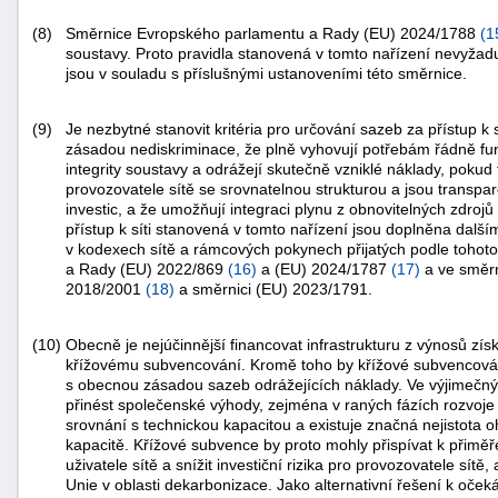
(8)
Směrnice Evropského parlamentu a Rady (EU) 2024/1788
(
1
soustavy. Proto pravidla stanovená v tomto nařízení nevyžaduj
jsou v souladu s příslušnými ustanoveními této směrnice.
(9)
Je nezbytné stanovit kritéria pro určování sazeb za přístup k sí
zásadou nediskriminace, že plně vyhovují potřebám řádně fung
integrity soustavy a odrážejí skutečně vzniklé náklady, poku
provozovatele sítě se srovnatelnou strukturou a jsou transpar
investic, a že umožňují integraci plynu z obnovitelných zdroj
přístup k síti stanovená v tomto nařízení jsou doplněna dalším
v kodexech sítě a rámcových pokynech přijatých podle tohot
a Rady (EU) 2022/869
(
16
)
a (EU) 2024/1787
(
17
)
a ve směrn
2018/2001
(
18
)
a směrnici (EU) 2023/1791.
(10)
Obecně je nejúčinnější financovat infrastrukturu z výnosů získ
křížovému subvencování. Kromě toho by křížové subvencování
s obecnou zásadou sazeb odrážejících náklady. Ve výjimečn
přinést společenské výhody, zejména v raných fázích rozvoje 
srovnání s technickou kapacitou a existuje značná nejistota 
kapacitě. Křížové subvence by proto mohly přispívat k přim
uživatele sítě a snížit investiční rizika pro provozovatele sítě,
Unie v oblasti dekarbonizace. Jako alternativní řešení k oč