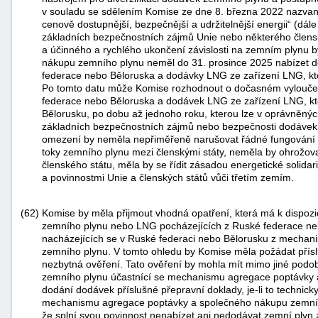
v souladu se sdělením Komise ze dne 8. března 2022 nazv
cenově dostupnější, bezpečnější a udržitelnější energii“ (dá
základních bezpečnostních zájmů Unie nebo některého člens
a účinného a rychlého ukončení závislosti na zemním plynu
nákupu zemního plynu neměl do 31. prosince 2025 nabízet 
federace nebo Běloruska a dodávky LNG ze zařízení LNG, kte
Po tomto datu může Komise rozhodnout o dočasném vylouče
federace nebo Běloruska a dodávek LNG ze zařízení LNG, kt
Bělorusku, po dobu až jednoho roku, kterou lze v oprávněných
základních bezpečnostních zájmů nebo bezpečnosti dodávek 
omezení by neměla nepřiměřeně narušovat řádné fungování v
toky zemního plynu mezi členskými státy, neměla by ohrožo
členského státu, měla by se řídit zásadou energetické solidar
a povinnostmi Unie a členských států vůči třetím zemím.
(62)
Komise by měla přijmout vhodná opatření, která má k dispozic
zemního plynu nebo LNG pocházejících z Ruské federace n
nacházejících se v Ruské federaci nebo Bělorusku z mecha
zemního plynu. V tomto ohledu by Komise měla požádat přísl
nezbytná ověření. Tato ověření by mohla mít mimo jiné podo
zemního plynu účastnící se mechanismu agregace poptávky a
dodání dodávek příslušné přepravní doklady, je-li to technick
mechanismu agregace poptávky a společného nákupu zemního 
že splní svou povinnost nenabízet ani nedodávat zemní plyn