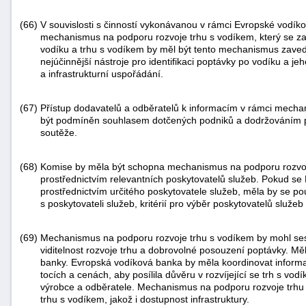
(66)
V souvislosti s činností vykonávanou v rámci Evropské vodík
mechanismus na podporu rozvoje trhu s vodíkem, který se za
vodíku a trhu s vodíkem by měl být tento mechanismus zave
nejúčinnější nástroje pro identifikaci poptávky po vodíku a je
a infrastrukturní uspořádání.
(67)
Přístup dodavatelů a odběratelů k informacím v rámci mecha
být podmíněn souhlasem dotčených podniků a dodržováním pr
soutěže.
(68)
Komise by měla být schopna mechanismus na podporu rozvoj
prostřednictvím relevantních poskytovatelů služeb. Pokud 
prostřednictvím určitého poskytovatele služeb, měla by se pou
s poskytovateli služeb, kritérií pro výběr poskytovatelů služe
(69)
Mechanismus na podporu rozvoje trhu s vodíkem by mohl ses
viditelnost rozvoje trhu a dobrovolné posouzení poptávky. M
banky. Evropská vodíková banka by měla koordinovat inform
tocích a cenách, aby posílila důvěru v rozvíjející se trh s vodí
výrobce a odběratele. Mechanismus na podporu rozvoje trhu s
trhu s vodíkem, jakož i dostupnost infrastruktury.