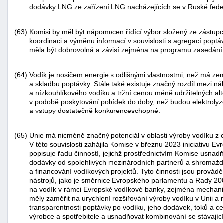
dodávky LNG ze zařízení LNG nacházejících se v Ruské fede
(63)
Komisi by měl být nápomocen řídící výbor složený ze zástupc
koordinaci a výměnu informací v souvislosti s agregací popt
měla být dobrovolná a závisí zejména na programu zasedání 
(64)
Vodík je nosičem energie s odlišnými vlastnostmi, než má zem
a skladbu poptávky. Stále také existuje značný rozdíl mezi n
a nízkouhlíkového vodíku a tržní cenou méně udržitelných al
v podobě poskytování pobídek do doby, než budou elektrolyzér
a vstupy dostatečně konkurenceschopné.
(65)
Unie má nicméně značný potenciál v oblasti výroby vodíku z 
V této souvislosti zahájila Komise v březnu 2023 iniciativu 
popisuje řadu činností, jejichž prostřednictvím Komise usnad
dodávky od spolehlivých mezinárodních partnerů a shromažďuje
a financování vodíkových projektů. Tyto činnosti jsou provádě
nástrojů, jako je směrnice Evropského parlamentu a Rady 2
na vodík v rámci Evropské vodíkové banky, zejména mechani
měly zaměřit na urychlení rozšiřování výroby vodíku v Unii a
transparentnosti poptávky po vodíku, jeho dodávek, toků a ce
výrobce a spotřebitele a usnadňovat kombinování se stávajícím