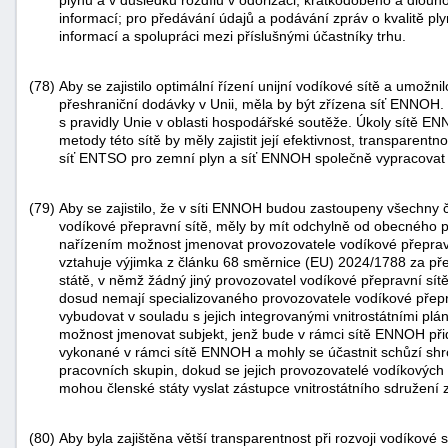
informací; pro předávání údajů a podávání zpráv o kvalitě pl
informací a spolupráci mezi příslušnými účastníky trhu.
(78)
Aby se zajistilo optimální řízení unijní vodíkové sítě a umož
přeshraniční dodávky v Unii, měla by být zřízena síť ENNOH.
s pravidly Unie v oblasti hospodářské soutěže. Úkoly sítě 
metody této sítě by měly zajistit její efektivnost, transparen
síť ENTSO pro zemní plyn a síť ENNOH společně vypracovat k
(79)
Aby se zajistilo, že v síti ENNOH budou zastoupeny všechny č
vodíkové přepravní sítě, měly by mít odchylně od obecného p
nařízením možnost jmenovat provozovatele vodíkové přepravn
vztahuje výjimka z článku 68 směrnice (EU) 2024/1788 za př
státě, v němž žádný jiný provozovatel vodíkové přepravní sít
dosud nemají specializovaného provozovatele vodíkové přeprav
vybudovat v souladu s jejich integrovanými vnitrostátními plán
možnost jmenovat subjekt, jenž bude v rámci sítě ENNOH při
vykonané v rámci sítě ENNOH a mohly se účastnit schůzí shr
pracovních skupin, dokud se jejich provozovatelé vodíkových
mohou členské státy vyslat zástupce vnitrostátního sdružení 
(80)
Aby byla zajištěna větší transparentnost při rozvoji vodíkové