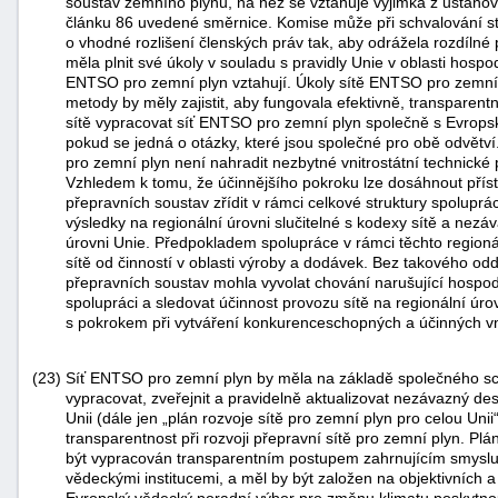
soustav zemního plynu, na něž se vztahuje výjimka z ustano
článku 86 uvedené směrnice. Komise může při schvalování st
o vhodné rozlišení členských práv tak, aby odrážela rozdíln
měla plnit své úkoly v souladu s pravidly Unie v oblasti hosp
ENTSO pro zemní plyn vztahují. Úkoly sítě ENTSO pro zemní 
metody by měly zajistit, aby fungovala efektivně, transparent
sítě vypracovat síť ENTSO pro zemní plyn společně s Evrops
pokud se jedná o otázky, které jsou společné pro obě odvět
pro zemní plyn není nahradit nezbytné vnitrostátní technické 
Vzhledem k tomu, že účinnějšího pokroku lze dosáhnout příst
přepravních soustav zřídit v rámci celkové struktury spolupráce
výsledky na regionální úrovni slučitelné s kodexy sítě a nezá
úrovni Unie. Předpokladem spolupráce v rámci těchto regionáln
sítě od činností v oblasti výroby a dodávek. Bez takového od
přepravních soustav mohla vyvolat chování narušující hospo
spolupráci a sledovat účinnost provozu sítě na regionální úro
s pokrokem při vytváření konkurenceschopných a účinných v
(23)
Síť ENTSO pro zemní plyn by měla na základě společného s
vypracovat, zveřejnit a pravidelně aktualizovat nezávazný dese
Unii (dále jen „plán rozvoje sítě pro zemní plyn pro celou Unii
transparentnost při rozvoji přepravní sítě pro zemní plyn. Plá
být vypracován transparentním postupem zahrnujícím smyslup
vědeckými institucemi, a měl by být založen na objektivních 
Evropský vědecký poradní výbor pro změnu klimatu poskytno