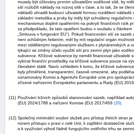
musely být účtovány prvním uživatelům vodíkové sítě, by mě
sítí rozložili náklady na rozvoj sítě v čase, a to tak, že se 
nákladů uhradili budoucí uživatelé formou rozdělení nákladů 
základní metodika a prvky by měly být schváleny regulačním
mechanismus doplnit opatřeními na pokrytí finančních rizik pr
za předpokladu, že tato opatření budou v souladu s článkem
„Smlouva o fungování EU“). Pokud financování sítí ze sazeb za
není schůdným řešením, měl by mít regulační orgán možnost 
mezi oddělenými regulovanými službami z plynárenských a vod
týkající se změny účelu využití sítí pro zemní plyn jako vodí
subvence. Křížové subvence by neměli financovat uživatelé sít
vybírat finanční prostředky na křížové subvence pouze na v
členském státě. Navíc vzhledem k tomu, že křížové subvence j
byly přiměřené, transparentní, časově omezené, aby podléha
oznamovány Komisi a Agentuře Evropské unie pro spolupráci
zřízené nařízením Evropského parlamentu a Rady (EU) 201
(11)
Používání tržních způsobů stanovování sazeb, například aukc
(EU) 2024/1788 a nařízení Komise (EU) 2017/459
(
20
)
.
(12)
Společný minimální soubor služeb pro přístup třetích stran j
norem přístupu v praxi v celé Unii, k zajištění dostatečné sluči
a k využívání výhod řádně fungujícího vnitřního trhu se zem