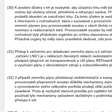
(30)
K posílení důvěry v trh je nezbytné, aby účastníci trhu měli jis
mohou být uloženy účinné, přiměřené a odrazující sankce. P
prošetřit obvinění ze zneužívání trhu. Za tímto účelem je nez
k informacím o rozhodnutích, která v souvislosti s provozními
zemním plynem jsou provozovatelé soustav o všech těchto ro
nominací a realizovaných toků. Provozovatelé soustav by měli z
rozhodnutí byly příslušným orgánům po určitou stanovenou d
Příslušné orgány by měly navíc pravidelně sledovat, zda prov
(31)
Přístup k zařízením pro skladování zemního plynu a k zaří
„zařízení LNG“) je v některých členských státech nedostatečný
předpisů týkajících se transparentnosti a cílů plánu REPower
a využívání plynu z obnovitelných zdrojů a nízkouhlíkového pl
(32)
V případě zemního plynu představují nediskriminační a tran
provozovateli přepravních soustav důležité mechanismy zejm
s vyrovnáváním svého celkového portfolia prodejů větší potíž
zavedené. Proto je nezbytné stanovit pravidla pro zajištění 
používali tyto mechanismy způsobem slučitelným s podmínka
přístupu k síti.