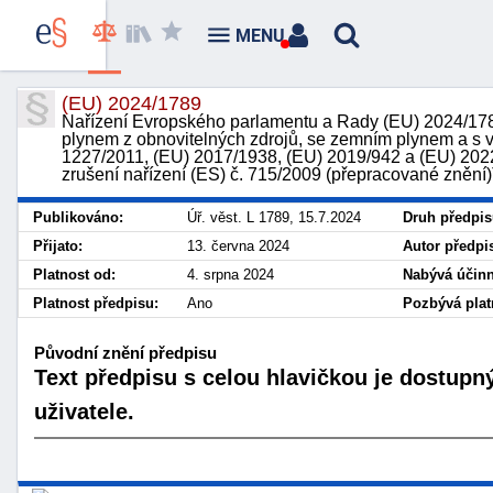
MENU
(EU) 2024/1789
Nařízení Evropského parlamentu a Rady (EU) 2024/1789
plynem z obnovitelných zdrojů, se zemním plynem a s v
1227/2011, (EU) 2017/1938, (EU) 2019/942 a (EU) 2022
zrušení nařízení (ES) č. 715/2009 (přepracované zněn
Publikováno:
Úř. věst. L 1789, 15.7.2024
Druh předpis
Přijato:
13. června 2024
Autor předpi
Platnost od:
4. srpna 2024
Nabývá účinn
Platnost předpisu:
Ano
Pozbývá plat
Původní znění předpisu
Text předpisu s celou hlavičkou je dostupn
uživatele.