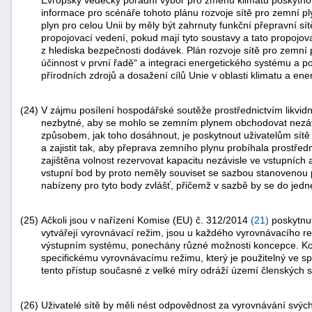
informace pro scénáře tohoto plánu rozvoje sítě pro zemní pl
plyn pro celou Unii by měly být zahrnuty funkční přepravní sí
propojovací vedení, pokud mají tyto soustavy a tato propoj
z hlediska bezpečnosti dodávek. Plán rozvoje sítě pro zemní
účinnost v první řadě“ a integraci energetického systému a po
přírodních zdrojů a dosažení cílů Unie v oblasti klimatu a ener
(24)
V zájmu posílení hospodářské soutěže prostřednictvím likvi
nezbytné, aby se mohlo se zemním plynem obchodovat nezávi
způsobem, jak toho dosáhnout, je poskytnout uživatelům sítě v
a zajistit tak, aby přeprava zemního plynu probíhala prostře
zajištěna volnost rezervovat kapacitu nezávisle ve vstupníc
vstupní bod by proto neměly souviset se sazbou stanovenou p
nabízeny pro tyto body zvlášť, přičemž v sazbě by se do jedn
(25)
Ačkoli jsou v nařízení Komise (EU) č. 312/2014
(
21
)
poskytnut
vytvářejí vyrovnávací režim, jsou u každého vyrovnávacího re
výstupním systému, ponechány různé možnosti koncepce. Ko
specifickému vyrovnávacímu režimu, který je použitelný ve 
tento přístup současné z velké míry odráží území členských s
(26)
Uživatelé sítě by měli nést odpovědnost za vyrovnávání svýc