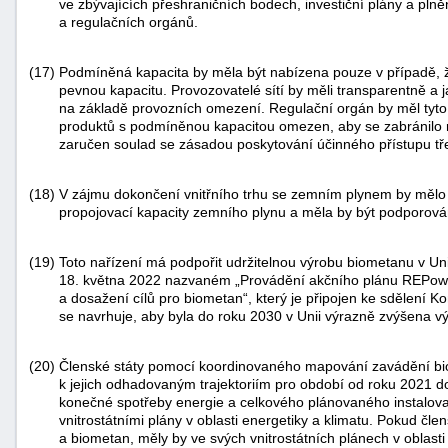
ve zbývajících přeshraničních bodech, investiční plány a pln
a regulačních orgánů.
(17)
Podmíněná kapacita by měla být nabízena pouze v případě, ž
pevnou kapacitu. Provozovatelé sítí by měli transparentně a
na základě provozních omezení. Regulační orgán by měl tyto p
produktů s podmíněnou kapacitou omezen, aby se zabránilo r
zaručen soulad se zásadou poskytování účinného přístupu tř
(18)
V zájmu dokončení vnitřního trhu se zemním plynem by mělo
propojovací kapacity zemního plynu a měla by být podporován
(19)
Toto nařízení má podpořit udržitelnou výrobu biometanu v U
18. května 2022 nazvaném „Provádění akčního plánu REPower
a dosažení cílů pro biometan“, který je připojen ke sdělení
se navrhuje, aby byla do roku 2030 v Unii výrazně zvýšena 
(20)
Členské státy pomocí koordinovaného mapování zavádění biop
k jejich odhadovaným trajektoriím pro období od roku 2021 
konečné spotřeby energie a celkového plánovaného instalova
vnitrostátními plány v oblasti energetiky a klimatu. Pokud člens
a biometan, měly by ve svých vnitrostátních plánech v oblasti 