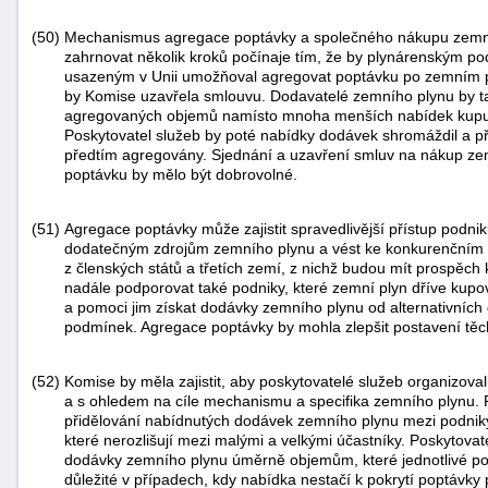
(50)
Mechanismus agregace poptávky a společného nákupu zemníh
zahrnovat několik kroků počínaje tím, že by plynárenským p
usazeným v Unii umožňoval agregovat poptávku po zemním pl
by Komise uzavřela smlouvu. Dodavatelé zemního plynu by ta
agregovaných objemů namísto mnoha menších nabídek kupující
Poskytovatel služeb by poté nabídky dodávek shromáždil a př
předtím agregovány. Sjednání a uzavření smluv na nákup ze
poptávku by mělo být dobrovolné.
(51)
Agregace poptávky může zajistit spravedlivější přístup podn
dodatečným zdrojům zemního plynu a vést ke konkurenční
z členských států a třetích zemí, z nichž budou mít prospěc
nadále podporovat také podniky, které zemní plyn dříve kupo
a pomoci jim získat dodávky zemního plynu od alternativníc
podmínek. Agregace poptávky by mohla zlepšit postavení těc
(52)
Komise by měla zajistit, aby poskytovatelé služeb organizoval
a s ohledem na cíle mechanismu a specifika zemního plynu. P
přidělování nabídnutých dodávek zemního plynu mezi podniky
které nerozlišují mezi malými a velkými účastníky. Poskytovate
dodávky zemního plynu úměrně objemům, které jednotlivé pod
důležité v případech, kdy nabídka nestačí k pokrytí poptávky