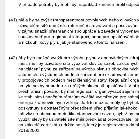
V případě potřeby by mohl být například změněn profil odpis
(41)
Měla by se zvýšit transparentnost povolených nebo cílových 
uživatelům sítě umožnilo referenční srovnávání a posuzován
v zájmu snazší přeshraniční spolupráce a zavedení vyrovná
soustav buď pro regionální integraci, nebo pro uplatňování sl
a nízkouhlíkový plyn, jak je stanoveno v tomto nařízení.
(42)
Aby bylo možné využít pro výrobu plynu z obnovitelných zdro
míst, měli by uživatelé sítě využívat slev ze sazeb založenýc
na vtláčení plynu ze zařízení na výrobu plynu z obnovitelnýc
vstupních a výstupních bodech zařízení pro skladování zemní
v propojovacích bodech mezi členskými státy. Regulační org
na tyto sazby nebudou za určitých okolností uplatňovat. V př
přeshraniční povahu, by měl regulační orgán vyvážit zájem mezi
ke stabilním finančním rámcům zvláště vytvořeným pro stávají
energie z obnovitelných zdrojů. Je-li to možné, měly by být
poskytnuty s dostatečným předstihem před přijetím jakéhokol
mít vliv na obecnou metodiku stanovování sazeb, nýbrž by mě
využití slevy by uživatelé sítě měli předkládat provozovatel
na základě certifikátu udržitelnosti, který je registrován v d
2018/2001.