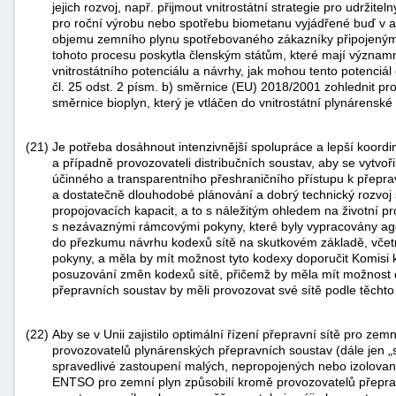
jejich rozvoj, např. přijmout vnitrostátní strategie pro udržitel
pro roční výrobu nebo spotřebu biometanu vyjádřené buď v a
objemu zemního plynu spotřebovaného zákazníky připojenými
tohoto procesu poskytla členským státům, které mají významn
vnitrostátního potenciálu a návrhy, jak mohou tento potenciál
čl. 25 odst. 2 písm. b) směrnice (EU) 2018/2001 zohlednit pro
směrnice bioplyn, který je vtláčen do vnitrostátní plynárenské 
(21)
Je potřeba dosáhnout intenzivnější spolupráce a lepší koord
a případně provozovateli distribučních soustav, aby se vytvoř
účinného a transparentního přeshraničního přístupu k přepra
a dostatečně dlouhodobé plánování a dobrý technický rozvoj 
propojovacích kapacit, a to s náležitým ohledem na životní pr
s nezávaznými rámcovými pokyny, které byly vypracovány ag
do přezkumu návrhu kodexů sítě na skutkovém základě, včet
pokyny, a měla by mít možnost tyto kodexy doporučit Komisi 
posuzování změn kodexů sítě, přičemž by měla mít možnost do
přepravních soustav by měli provozovat své sítě podle těchto
(22)
Aby se v Unii zajistilo optimální řízení přepravní sítě pro ze
provozovatelů plynárenských přepravních soustav (dále jen „s
spravedlivé zastoupení malých, nepropojených nebo izolovaných
ENTSO pro zemní plyn způsobilí kromě provozovatelů přepra