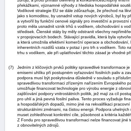
překážkami, významné výhody z hlediska hospodářské soutěž
"náhradě
Vodíkové strategie EU se dále zdůrazňuje, že přechod na lik
škod"
jako s komoditou, by usnadnil vstup nových výrobců, byl by pří
a vytvořil by funkční cenové signály pro investiční a provozn
proto měla usnadnit vznik trhů s vodíkem, obchodování s vod
středisek. Členské státy by měly odstranit všechny nepřimě
v propojovacích bodech. Stávající pravidla, která byla vytvoř
a která umožnila efektivní komerční operace a obchodování,
inherentních rozdílů vzata v potaz i pro trh s vodíkem. Toto 
trhu s vodíkem, ale při uplatňování těchto zásad je vhodné při
(7)
Jedním z klíčových prvků politiky spravedlivé transformace j
emisemi uhlíku při postupném vyřazování fosilních paliv a za
podpora musí být poskytována důsledně v souladu s příslu
spravedlivou transformaci zřízeným nařízením Evropského 
umožňuje financovat technologie pro výrobu energie z obnovit
zajišťování podpory vnitrostátních politik, jež mají za cíl pos
pro uhlí a jiná pevná fosilní paliva. Tento proces vyžaduje fi
a hospodářských dopadů, mimo jiné na rekvalifikaci pracovní 
strukturálními změnami, na čistou energii. Podpora uhelných
muset zohledňovat konkrétní cíle, působnost a kritéria každ
Z Fondu pro spravedlivou transformaci nelze financovat jiné 
z obnovitelných zdrojů.