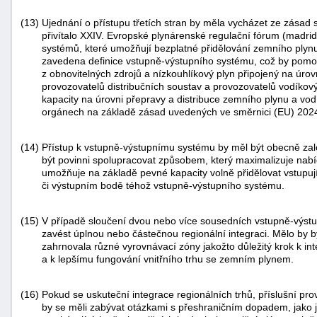
(13)
Ujednání o přístupu třetích stran by měla vycházet ze zásad 
přivítalo XXIV. Evropské plynárenské regulační fórum (madri
systémů, které umožňují bezplatné přidělování zemního plynu
zavedena definice vstupně-výstupního systému, což by pomo
z obnovitelných zdrojů a nízkouhlíkový plyn připojený na úrov
provozovatelů distribučních soustav a provozovatelů vodíkovýc
kapacity na úrovni přepravy a distribuce zemního plynu a vo
orgánech na základě zásad uvedených ve směrnici (EU) 202
(14)
Přístup k vstupně-výstupnímu systému by měl být obecně zalo
být povinni spolupracovat způsobem, který maximalizuje nabí
umožňuje na základě pevné kapacity volně přidělovat vstupují
či výstupním bodě téhož vstupně-výstupního systému.
(15)
V případě sloučení dvou nebo více sousedních vstupně-výstu
zavést úplnou nebo částečnou regionální integraci. Mělo by 
zahrnovala různé vyrovnávací zóny jakožto důležitý krok k in
a k lepšímu fungování vnitřního trhu se zemním plynem.
(16)
Pokud se uskuteční integrace regionálních trhů, příslušní pr
by se měli zabývat otázkami s přeshraničním dopadem, jako j