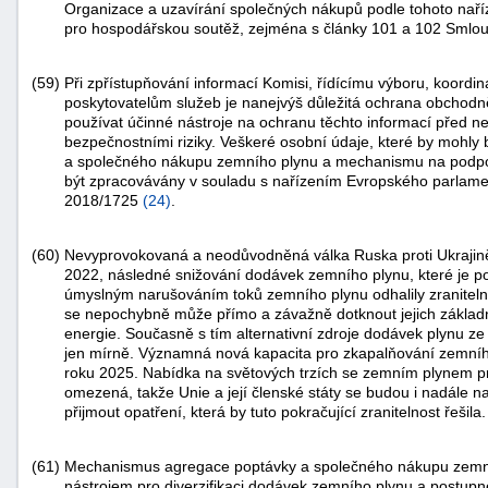
Organizace a uzavírání společných nákupů podle tohoto naříz
pro hospodářskou soutěž, zejména s články 101 a 102 Smlou
(59)
Při zpřístupňování informací Komisi, řídícímu výboru, koor
poskytovatelům služeb je nanejvýš důležitá ochrana obchodně
používat účinné nástroje na ochranu těchto informací před 
bezpečnostními riziky. Veškeré osobní údaje, které by mohl
a společného nákupu zemního plynu a mechanismu na podpor
být zpracovávány v souladu s nařízením Evropského parlam
2018/1725
(
24
)
.
(60)
Nevyprovokovaná a neodůvodněná válka Ruska proti Ukrajině
2022, následné snižování dodávek zemního plynu, které je po
úmyslným narušováním toků zemního plynu odhalily zranitelnos
se nepochybně může přímo a závažně dotknout jejich základ
energie. Současně s tím alternativní zdroje dodávek plynu ze
jen mírně. Významná nová kapacita pro zkapalňování zemní
roku 2025. Nabídka na světových trzích se zemním plynem pr
omezená, takže Unie a její členské státy se budou i nadále na
přijmout opatření, která by tuto pokračující zranitelnost řešila.
(61)
Mechanismus agregace poptávky a společného nákupu zemníh
nástrojem pro diverzifikaci dodávek zemního plynu a postup