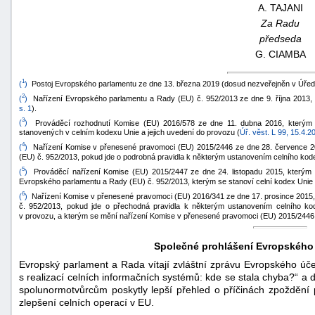
A. TAJANI
Za Radu
předseda
G. CIAMBA
1
(
)
Postoj Evropského parlamentu ze dne 13. března 2019 (dosud nezveřejněn v Úředn
2
(
)
Nařízení Evropského parlamentu a Rady (EU) č. 952/2013 ze dne 9. října 2013, 
s. 1
).
3
(
)
Prováděcí rozhodnutí Komise (EU) 2016/578 ze dne 11. dubna 2016, kterým s
stanovených v celním kodexu Unie a jejich uvedení do provozu (
Úř. věst. L 99, 15.4.20
4
(
)
Nařízení Komise v přenesené pravomoci (EU) 2015/2446 ze dne 28. července 20
(EU) č. 952/2013, pokud jde o podrobná pravidla k některým ustanovením celního kod
5
(
)
Prováděcí nařízení Komise (EU) 2015/2447 ze dne 24. listopadu 2015, kterým s
Evropského parlamentu a Rady (EU) č. 952/2013, kterým se stanoví celní kodex Unie 
6
(
)
Nařízení Komise v přenesené pravomoci (EU) 2016/341 ze dne 17. prosince 2015,
č. 952/2013, pokud jde o přechodná pravidla k některým ustanovením celního ko
v provozu, a kterým se mění nařízení Komise v přenesené pravomoci (EU) 2015/2446
Společné prohlášení Evropského
Evropský parlament a Rada vítají zvláštní zprávu Evropského ú
s realizací celních informačních systémů: kde se stala chyba?“ a da
spolunormotvůrcům poskytly lepší přehled o příčinách zpoždění 
zlepšení celních operací v EU.