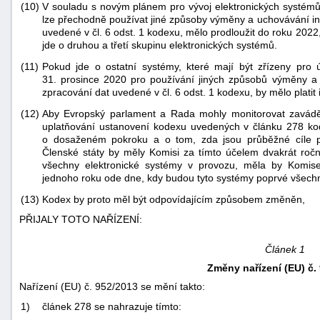
(10)
V souladu s novým plánem pro vývoj elektronických systé
"náhradě
lze přechodně používat jiné způsoby výměny a uchovávání in
škod"
uvedené v čl. 6 odst. 1 kodexu, mělo prodloužit do roku 2022
jde o druhou a třetí skupinu elektronických systémů.
(11)
Pokud jde o ostatní systémy, které mají být zřízeny pr
31. prosince 2020 pro používání jiných způsobů výměny a
zpracování dat uvedené v čl. 6 odst. 1 kodexu, by mělo platit 
(12)
Aby Evropský parlament a Rada mohly monitorovat zavádě
uplatňování ustanovení kodexu uvedených v článku 278 ko
o dosaženém pokroku a o tom, zda jsou průběžné cíle
Členské státy by měly Komisi za tímto účelem dvakrát ročn
všechny elektronické systémy v provozu, měla by Komise 
jednoho roku ode dne, kdy budou tyto systémy poprvé všechny
(13)
Kodex by proto měl být odpovídajícím způsobem změněn,
PŘIJALY TOTO NAŘÍZENÍ:
Článek 1
Změny nařízení (EU) č.
Nařízení (EU) č. 952/2013 se mění takto:
1)
článek 278 se nahrazuje tímto: