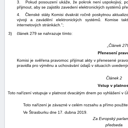
3. Pokud posouzení ukáže, že pokrok není uspokojivý, pop
přijmout, aby se zajistilo zavedení elektronických systémů 
4. Členské státy Komisi dvakrát ročně poskytnou aktualiz
vývoji a zavádění elektronických systémů. Komise tak
internetových stránkách.“;
3)
článek 279 se nahrazuje tímto:
„Článek 27
Přenesení prav
Komisi je svěřena pravomoc přijímat akty v přenesené pravo
pravidla pro výměnu a uchovávání údajů v situacích uvedenýc
Článek 2
Vstup v platnos
Toto nařízení vstupuje v platnost dvacátým dnem po vyhlášení v
Ú
Toto nařízení je závazné v celém rozsahu a přímo použite
Ve Štrasburku dne 17. dubna 2019.
Za Evropský parla
předseda