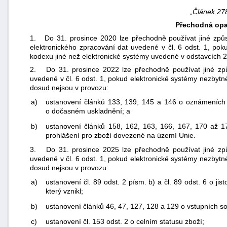
„Článek 27
Přechodná opa
1. Do 31. prosince 2020 lze přechodně používat jiné zp
elektronického zpracování dat uvedené v čl. 6 odst. 1, pok
kodexu jiné než elektronické systémy uvedené v odstavcích 2
2. Do 31. prosince 2022 lze přechodně používat jiné zp
uvedené v čl. 6 odst. 1, pokud elektronické systémy nezbytn
dosud nejsou v provozu:
a)
ustanovení článků 133, 139, 145 a 146 o oznámeních 
o dočasném uskladnění; a
b)
ustanovení článků 158, 162, 163, 166, 167, 170 až 17
prohlášení pro zboží dovezené na území Unie.
3. Do 31. prosince 2025 lze přechodně používat jiné zp
uvedené v čl. 6 odst. 1, pokud elektronické systémy nezbytn
dosud nejsou v provozu:
a)
ustanovení čl. 89 odst. 2 písm. b) a čl. 89 odst. 6 o jis
který vznikl;
b)
ustanovení článků 46, 47, 127, 128 a 129 o vstupních so
c)
ustanovení čl. 153 odst. 2 o celním statusu zboží;