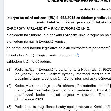
NAŘÍZENÍ EVROPSKÉHO PARLAMENTU 
ze dne 17. dubna 
kterým se mění nařízení (EU) č. 952/2013 za účelem prodlou
metod elektronického zpracování dat stan
EVROPSKÝ PARLAMENT A RADA EVROPSKÉ UNIE,
s ohledem na Smlouvu o fungování Evropské unie, a zejména na č
s ohledem na návrh Evropské komise,
po postoupení návrhu legislativního aktu vnitrostátním parlament
1
v souladu s řádným legislativním postupem
(
)
,
vzhledem k těmto důvodům:
Podle nařízení Evropského parlamentu a Rady (EU) č. 952/
(1)
náhrady
jen „kodex“), se mají veškeré výměny informací mezi celní
škody
a celními orgány a uchovávání těchto informací uskutečňovat
(2)
Kodex však umožňuje použít během přechodného období j
metody elektronického zpracování dat uvedené v čl. 6 odst. 
uplatňování kodexu dosud nejsou v provozu. Toto p
31. prosince 2020.
(3)
Podle kodexu mají členské státy spolupracovat s Komisí při 