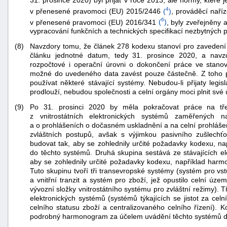
31. prosince 2020) byl přijat v roce 2013, ale normy, které 
4
v přenesené pravomoci (EU) 2015/2446
(
)
, prováděcí nař
6
v přenesené pravomoci (EU) 2016/341
(
)
, byly zveřejněny 
vypracování funkčních a technických specifikací nezbytných 
(8)
Navzdory tomu, že článek 278 kodexu stanoví pro zavedení
článku jednotné datum, tedy 31. prosince 2020, a navzd
rozpočtové i operační úrovni o dokončení práce ve stano
možné do uvedeného data zavést pouze částečně. Z toho p
používat některé stávající systémy. Nebudou-li přijaty legi
-
prodlouží, nebudou společnosti a celní orgány moci plnit své 
náhrady
(9)
Po 31. prosinci 2020 by měla pokračovat práce na tře
z vnitrostátních elektronických systémů zaměřených 
a o prohlášeních o dočasném uskladnění a na celní prohlášen
zvláštních postupů, avšak s výjimkou pasivního zušlechťo
budovat tak, aby se zohlednily určité požadavky kodexu, n
do těchto systémů. Druhá skupina sestává ze stávajících ele
aby se zohlednily určité požadavky kodexu, například har
Tuto skupinu tvoří tři transevropské systémy (systém pro vs
a vnitřní tranzit a systém pro zboží, jež opustilo celní úze
vývozní složky vnitrostátního systému pro zvláštní režimy). 
elektronických systémů (systémů týkajících se jistot za celn
celního statusu zboží a centralizovaného celního řízení). K
podrobný harmonogram za účelem uvádění těchto systémů do