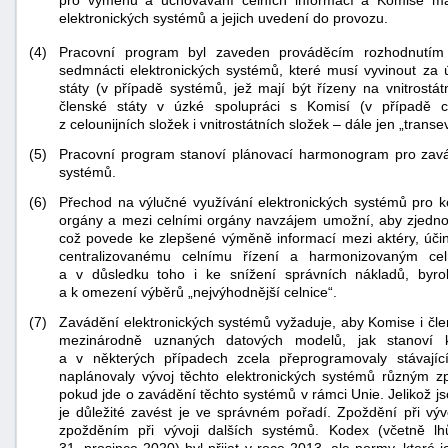
pro výměnu a uchovávání celních informací a Komise má
elektronických systémů a jejich uvedení do provozu.
Pracovní program byl zaveden prováděcím rozhodnutí
(4)
sedmnácti elektronických systémů, které musí vyvinout z
státy (v případě systémů, jež mají být řízeny na vnitrostát
členské státy v úzké spolupráci s Komisí (v případě ce
z celounijních složek i vnitrostátních složek – dále jen „trans
(5)
Pracovní program stanoví plánovací harmonogram pro zavá
systémů.
(6)
Přechod na výlučné využívání elektronických systémů pro k
orgány a mezi celními orgány navzájem umožní, aby zjedno
což povede ke zlepšené výměně informací mezi aktéry, účinně
centralizovanému celnímu řízení a harmonizovaným ce
a v důsledku toho i ke snížení správních nákladů, byro
a k omezení výběrů „nejvýhodnější celnice“.
(7)
Zavádění elektronických systémů vyžaduje, aby Komise i čle
mezinárodně uznaných datových modelů, jak stanoví ko
+náhrady
a v některých případech zcela přeprogramovaly stávající
naplánovaly vývoj těchto elektronických systémů různým 
pokud jde o zavádění těchto systémů v rámci Unie. Jelikož j
je důležité zavést je ve správném pořadí. Zpoždění při vý
zpožděním při vývoji dalších systémů. Kodex (včetně l