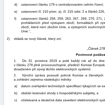
d)
ustanovení článku 179 o centralizovaném celním řízení;
e)
ustanovení čl. 210 písm. a), čl. 215 odst. 2 a článků 226
f)
ustanovení článků 258, 259, 263, 267, 269, 270, 271,
prohlášeních před výstupem zboží, formalitách při v
zboží, které není zbožím Unie, a výstupních souhrnných
Unie.“;
2)
vkládá se nový článek, který zní:
„Článek 27
Povinnost podáva
1. Do 31. prosince 2019 a poté každý rok až do dne, 
v článku 278 plně provozuschopné, předloží Komise Evrops
dosaženém při vývoji těchto elektronických systémů.
2. Výroční zpráva posoudí pokrok Komise a členských st
a zohlední zejména následující milníky:
a)
datum zveřejnění technických specifikací týkajících se 
b)
období testování shody s hospodářskými subjekty, a
c)
očekávaná a skutečná data zavedení elektronických sys