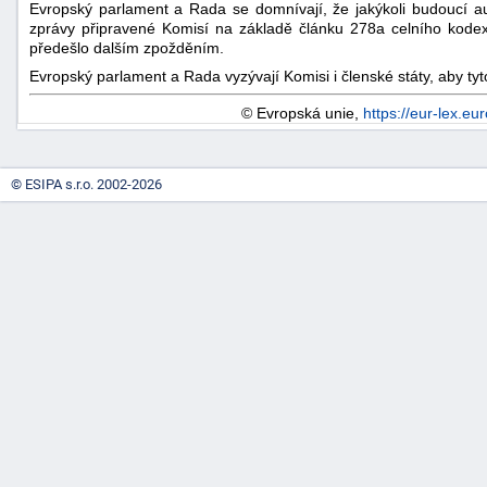
Evropský parlament a Rada se domnívají, že jakýkoli budoucí au
zprávy připravené Komisí na základě článku 278a celního kodex
předešlo dalším zpožděním.
Evropský parlament a Rada vyzývají Komisi i členské státy, aby tyt
© Evropská unie,
https://eur-lex.eu
© ESIPA s.r.o. 2002-2026