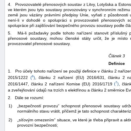
4. Provozovatelé přenosových soustav z Litvy, Lotyšska a Estonsk
ve kterém jsou tyto soustavy provozovány v synchronním režimu 
země jsou vázány právními předpisy Unie, vyňati z působnosti u
není-li v dohodě o spolupráci s provozovateli přenosových so
spolupráce při zajišťování bezpečného provozu soustavy podle člá
5. Má-li požadavky podle tohoto nařízení stanovit příslušný p
přenosové soustavy, mohou členské státy určit, že je míst
provozovatel přenosové soustavy.
Článek 3
Definice
1. Pro účely tohoto nařízení se použijí definice v článku 2 naříz
6
2015/1222
(
)
, článku 2 nařízení (EU) 2016/631, článku 2 n
7
2016/1447, článku 2 nařízení Komise (EU) 2016/1719
(
)
, člán
a zveřejňování údajů na trzích s elektřinou a článku 2 směrnice
2. Dále se rozumí:
1)
„bezpečností provozu“ schopnost přenosové soustavy udrž
normálního stavu vrátit, přičemž je tato schopnost charakteri
2)
„síťovým omezením“ situace, ve které je třeba připravit a ak
provozní bezpečnosti;