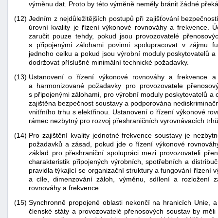
výměnu dat. Proto by této výměně neměly bránit žádné překá
"náhradě
(12)
Jedním z nejdůležitějších postupů při zajišťování bezpečnos
škod"
úrovní kvality je řízení výkonové rovnováhy a frekvence. 
zaručit pouze tehdy, pokud jsou provozovatelé přenosovýc
s připojenými zálohami povinni spolupracovat v zájmu f
jednoho celku a pokud jsou výrobní moduly poskytovatelů a 
dodržovat příslušné minimální technické požadavky.
(13)
Ustanovení o řízení výkonové rovnováhy a frekvence a z
a harmonizované požadavky pro provozovatele přenosovýc
s připojenými zálohami, pro výrobní moduly poskytovatelů a o
zajištěna bezpečnost soustavy a podporována nediskriminač
vnitřního trhu s elektřinou. Ustanovení o řízení výkonové ro
rámec nezbytný pro rozvoj přeshraničních vyrovnávacích trhů
(14)
Pro zajištění kvality jednotné frekvence soustavy je nezby
požadavků a zásad, pokud jde o řízení výkonové rovnováhy 
základ pro přeshraniční spolupráci mezi provozovateli pře
charakteristik připojených výrobních, spotřebních a distrib
pravidla týkající se organizační struktury a fungování řízení v
a cíle, dimenzování záloh, výměnu, sdílení a rozložení 
rovnováhy a frekvence.
(15)
Synchronně propojené oblasti nekončí na hranicích Unie, a
členské státy a provozovatelé přenosových soustav by měli 