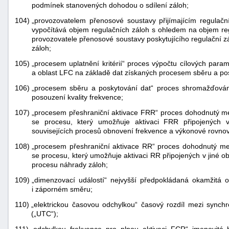
podmínek stanovených dohodou o sdílení záloh;
104)
„provozovatelem přenosové soustavy přijímajícím regulačn
vypočítává objem regulačních záloh s ohledem na objem reg
provozovatele přenosové soustavy poskytujícího regulační 
záloh;
105)
„procesem uplatnění kritérií“ proces výpočtu cílových par
a oblast LFC na základě dat získaných procesem sběru a pos
106)
„procesem sběru a poskytování dat“ proces shromažďování 
posouzení kvality frekvence;
107)
„procesem přeshraniční aktivace FRR“ proces dohodnutý me
se procesu, který umožňuje aktivaci FRR připojených v
souvisejících procesů obnovení frekvence a výkonové rovno
108)
„procesem přeshraniční aktivace RR“ proces dohodnutý mez
se procesu, který umožňuje aktivaci RR připojených v jiné o
procesu náhrady záloh;
109)
„dimenzovací událostí“ nejvyšší předpokládaná okamžitá
i záporném směru;
110)
„elektrickou časovou odchylkou“ časový rozdíl mezi syn
(„UTC“);