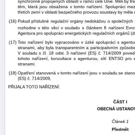
synchronně propojených oblastí v rámci celé Unie. Měli by tř
těm, která jsou obsažena v tomto nařízení. Spolupráci mez
třetích zemí v oblasti bezpečného provozu soustavy by měla
(16)
Pokud příslušné regulační orgány nedokážou o společnýc
rozhodne v této věci v souladu s článkem 8 nařízení Ev
Agentura pro spolupráci energetických regulačních orgánů (dá
(17)
Toto nařízení bylo vypracováno v úzké spolupráci s agentu
stranami, aby byla transparentním a participativním způsob
V souladu s čl. 18 odst. 3 nařízení (ES) č. 714/2009 pove
tohoto nařízení, konzultace s agenturou, sítí ENTSO pro e
stranami.
(18)
Opatření stanovená v tomto nařízení jsou v souladu se stano
(ES) č. 714/2009,
PŘIJALA TOTO NAŘÍZENÍ:
ČÁST I
OBECNÁ USTANO
Článek 1
Předmět