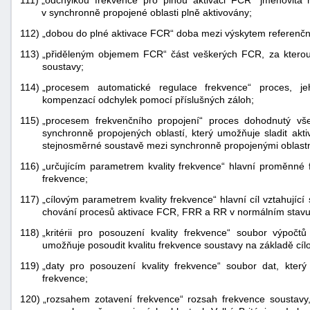
111)
„odchylkou frekvence pro plnou aktivaci FCR“ jmenovitá 
v synchronně propojené oblasti plně aktivovány;
112)
„dobou do plné aktivace FCR“ doba mezi výskytem referenční 
113)
„přiděleným objemem FCR“ část veškerých FCR, za kterou
soustavy;
114)
„procesem automatické regulace frekvence“ proces, je
kompenzací odchylek pomocí příslušných záloh;
115)
„procesem frekvenčního propojení“ proces dohodnutý vš
synchronně propojených oblastí, který umožňuje sladit ak
stejnosměrné soustavě mezi synchronně propojenými oblast
116)
„určujícím parametrem kvality frekvence“ hlavní proměnné f
frekvence;
117)
„cílovým parametrem kvality frekvence“ hlavní cíl vztahujíc
chování procesů aktivace FCR, FRR a RR v normálním stavu
118)
„kritérii pro posouzení kvality frekvence“ soubor výpočt
umožňuje posoudit kvalitu frekvence soustavy na základě cíl
119)
„daty pro posouzení kvality frekvence“ soubor dat, který
frekvence;
120)
„rozsahem zotavení frekvence“ rozsah frekvence soustavy