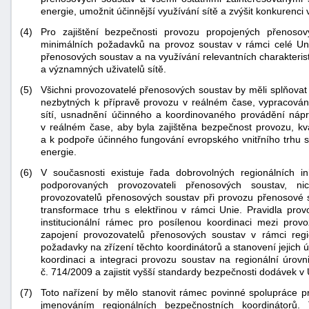
energie, umožnit účinnější využívání sítě a zvýšit konkurenci 
(4)
Pro zajištění bezpečnosti provozu propojených přenosov
minimálních požadavků na provoz soustav v rámci celé Unie
přenosových soustav a na využívání relevantních charakterist
a významných uživatelů sítě.
(5)
Všichni provozovatelé přenosových soustav by měli splňovat
nezbytných k přípravě provozu v reálném čase, vypracování
sítí, usnadnění účinného a koordinovaného provádění nápr
v reálném čase, aby byla zajištěna bezpečnost provozu, kva
a k podpoře účinného fungování evropského vnitřního trhu s 
energie.
(6)
V současnosti existuje řada dobrovolných regionálních ini
podporovaných provozovateli přenosových soustav, ni
provozovatelů přenosových soustav při provozu přenosové s
transformace trhu s elektřinou v rámci Unie. Pravidla pro
institucionální rámec pro posílenou koordinaci mezi prov
zapojení provozovatelů přenosových soustav v rámci regi
+náhrady
požadavky na zřízení těchto koordinátorů a stanovení jejich ú
koordinaci a integraci provozu soustav na regionální úrovn
č. 714/2009 a zajistit vyšší standardy bezpečnosti dodávek v U
(7)
Toto nařízení by mělo stanovit rámec povinné spolupráce 
jmenováním regionálních bezpečnostních koordinátorů. 