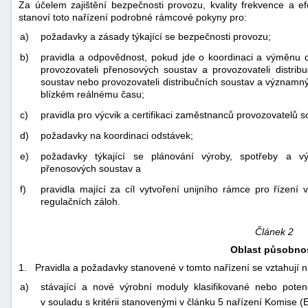
Za účelem zajištění bezpečnosti provozu, kvality frekvence a e
stanoví toto nařízení podrobné rámcové pokyny pro:
a)
požadavky a zásady týkající se bezpečnosti provozu;
b)
pravidla a odpovědnost, pokud jde o koordinaci a výměnu d
provozovateli přenosových soustav a provozovateli distrib
soustav nebo provozovateli distribučních soustav a významným
blízkém reálnému času;
c)
pravidla pro výcvik a certifikaci zaměstnanců provozovatelů s
d)
požadavky na koordinaci odstávek;
e)
požadavky týkající se plánování výroby, spotřeby a v
přenosových soustav a
f)
pravidla mající za cíl vytvoření unijního rámce pro řízen
regulačních záloh.
Článek 2
Oblast působnos
1. Pravidla a požadavky stanovené v tomto nařízení se vztahují na
a)
stávající a nové výrobní moduly klasifikované nebo pote
v souladu s kritérii stanovenými v článku 5 nařízení Komise 