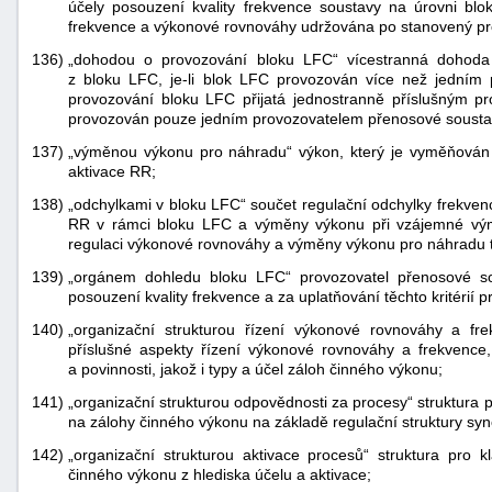
účely posouzení kvality frekvence soustavy na úrovni bl
frekvence a výkonové rovnováhy udržována po stanovený pro
136)
„dohodou o provozování bloku LFC“ vícestranná dohoda 
z bloku LFC, je-li blok LFC provozován více než jedním
provozování bloku LFC přijatá jednostranně příslušným pr
provozován pouze jedním provozovatelem přenosové sousta
137)
„výměnou výkonu pro náhradu“ výkon, který je vyměňován 
aktivace RR;
138)
„odchylkami v bloku LFC“ součet regulační odchylky frekve
RR v rámci bloku LFC a výměny výkonu při vzájemné vý
regulaci výkonové rovnováhy a výměny výkonu pro náhradu to
139)
„orgánem dohledu bloku LFC“ provozovatel přenosové so
posouzení kvality frekvence a za uplatňování těchto kritérií 
140)
„organizační strukturou řízení výkonové rovnováhy a fre
příslušné aspekty řízení výkonové rovnováhy a frekvenc
a povinnosti, jakož i typy a účel záloh činného výkonu;
141)
„organizační strukturou odpovědnosti za procesy“ struktura 
na zálohy činného výkonu na základě regulační struktury syn
142)
„organizační strukturou aktivace procesů“ struktura pro k
činného výkonu z hlediska účelu a aktivace;