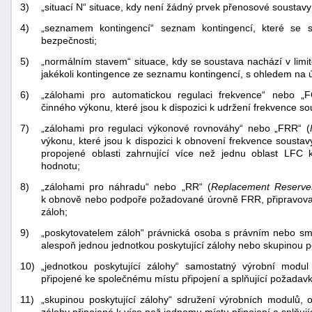
3)
„situací N“ situace, kdy není žádný prvek přenosové soustav
4)
„seznamem kontingencí“ seznam kontingencí, které se si
bezpečnosti;
5)
„normálním stavem“ situace, kdy se soustava nachází v limit
jakékoli kontingence ze seznamu kontingencí, s ohledem na 
6)
„zálohami pro automatickou regulaci frekvence“ nebo „
činného výkonu, které jsou k dispozici k udržení frekvence sou
7)
„zálohami pro regulaci výkonové rovnováhy“ nebo „FRR“ (
výkonu, které jsou k dispozici k obnovení frekvence sousta
propojené oblasti zahrnující více než jednu oblast LF
hodnotu;
8)
„zálohami pro náhradu“ nebo „RR“ (
Replacement Reserve
k obnově nebo podpoře požadované úrovně FRR, připravované
záloh;
9)
„poskytovatelem záloh“ právnická osoba s právním nebo 
alespoň jednou jednotkou poskytující zálohy nebo skupinou po
10)
„jednotkou poskytující zálohy“ samostatný výrobní modu
připojené ke společnému místu připojení a splňující požad
11)
„skupinou poskytující zálohy“ sdružení výrobních modulů, 