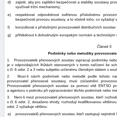
d)
zajistit, aby pro zajištění bezpečnosti a stability soustavy 
využívali tržní mechanismy;
e)
respektovat odpovědnost svěřenou příslušnému provozov
bezpečnosti provozu soustavy, a to včetně toho, co vyžadují v
f)
konzultovat s příslušnými provozovateli distribučních sousta
g)
přihlédnout k dohodnutým evropským normám a technickým s
Článek 5
Podmínky nebo metodiky provozovate
1. Provozovatelé přenosových soustav vypracují podmínky nebo
je v odpovídajících lhůtách stanovených v tomto nařízení ke s
s čl. 6 odst. 2 a 3 nebo subjektu určenému členským státem v soula
2. Musí-li návrh podmínek nebo metodik podle tohoto naří
provozovatel přenosové soustavy, musí zúčastnění provozov
Provozovatelé přenosových soustav za pomoci sítě ENTSO pro e
a agenturu o pokroku při vypracovávání těchto podmínek nebo me
3. Není-li mezi provozovateli přenosových soustav, kteří rozho
s čl. 6 odst. 2, dosaženo shody, rozhodují kvalifikovanou většinou
odst. 2 vyžaduje většinu:
a)
provozovatelů přenosových soustav, kteří zastupují nejméně 