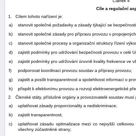
Článek 4
Cíle a regulační as
1. Cílem tohoto nařízení je:
a)
stanovit společné požadavky a zásady týkající se bezpečnost
b)
stanovit společné zásady pro přípravu provozu v propojenýc
c)
stanovit společné procesy a organizační struktury řízení výk
d)
zajistit podmínky pro udržování bezpečnosti provozu v celé Un
e)
zajistit podmínky pro udržování úrovně kvality frekvence ve 
f)
podporovat koordinaci provozu soustav a přípravy provozu;
g)
zajistit a posílit transparentnost a spolehlivost informací o 
h)
přispět k efektivnímu provozu a rozvoji elektroenergetické př
2. Členské státy, příslušné orgány a provozovatelé soustav musí p
a)
uplatňovat zásady proporcionality a nediskriminace;
b)
zajistit transparentnost;
c)
uplatňovat zásadu optimalizace mezi co nejvyšší celkovou e
všechny zúčastněné strany;