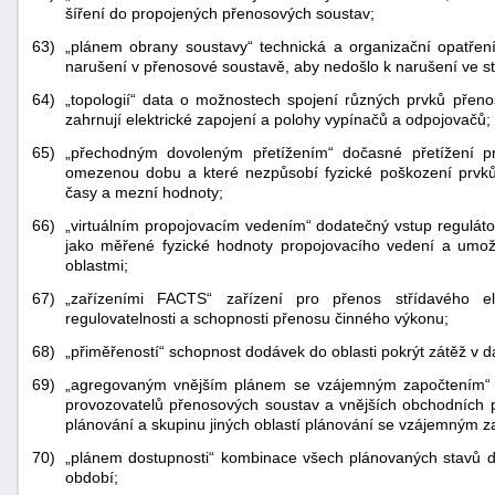
šíření do propojených přenosových soustav;
63)
„plánem obrany soustavy“ technická a organizační opatření,
narušení v přenosové soustavě, aby nedošlo k narušení ve sta
64)
„topologií“ data o možnostech spojení různých prvků přeno
zahrnují elektrické zapojení a polohy vypínačů a odpojovačů;
65)
„přechodným dovoleným přetížením“ dočasné přetížení pr
omezenou dobu a které nezpůsobí fyzické poškození prvků
časy a mezní hodnoty;
66)
„virtuálním propojovacím vedením“ dodatečný vstup regulátor
jako měřené fyzické hodnoty propojovacího vedení a umož
oblastmi;
67)
„zařízeními FACTS“ zařízení pro přenos střídavého el
regulovatelnosti a schopnosti přenosu činného výkonu;
68)
„přiměřeností“ schopnost dodávek do oblasti pokrýt zátěž v da
69)
„agregovaným vnějším plánem se vzájemným započtením“ pl
provozovatelů přenosových soustav a vnějších obchodních pl
plánování a skupinu jiných oblastí plánování se vzájemným 
70)
„plánem dostupnosti“ kombinace všech plánovaných stavů do
období;