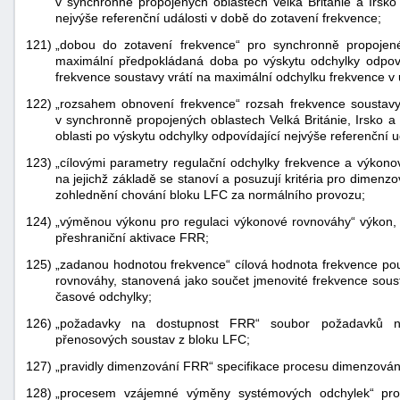
v synchronně propojených oblastech Velká Británie a Irsko
nejvýše referenční události v době do zotavení frekvence;
121)
„dobou do zotavení frekvence“ pro synchronně propojené 
maximální předpokládaná doba po výskytu odchylky odpovíd
frekvence soustavy vrátí na maximální odchylku frekvence v
122)
„rozsahem obnovení frekvence“ rozsah frekvence soustavy
v synchronně propojených oblastech Velká Británie, Irsko 
oblasti po výskytu odchylky odpovídající nejvýše referenční 
123)
„cílovými parametry regulační odchylky frekvence a výkon
na jejichž základě se stanoví a posuzují kritéria pro dimen
zohlednění chování bloku LFC za normálního provozu;
124)
„výměnou výkonu pro regulaci výkonové rovnováhy“ výkon,
přeshraniční aktivace FRR;
125)
„zadanou hodnotou frekvence“ cílová hodnota frekvence po
rovnováhy, stanovená jako součet jmenovité frekvence sous
časové odchylky;
126)
„požadavky na dostupnost FRR“ soubor požadavků na
přenosových soustav z bloku LFC;
127)
„pravidly dimenzování FRR“ specifikace procesu dimenzová
128)
„procesem vzájemné výměny systémových odchylek“ pro