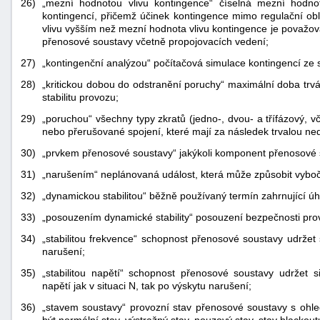
26)
„mezní hodnotou vlivu kontingence“ číselná mezní hodnota
kontingencí, přičemž účinek kontingence mimo regulační ob
vlivu vyšším než mezní hodnota vlivu kontingence je považo
přenosové soustavy včetně propojovacích vedení;
27)
„kontingenční analýzou“ počítačová simulace kontingencí ze
28)
„kritickou dobou do odstranění poruchy“ maximální doba trvá
stabilitu provozu;
29)
„poruchou“ všechny typy zkratů (jedno-, dvou- a třífázový, 
nebo přerušované spojení, které mají za následek trvalou n
30)
„prvkem přenosové soustavy“ jakýkoli komponent přenosové 
31)
„narušením“ neplánovaná událost, která může způsobit vybo
32)
„dynamickou stabilitou“ běžně používaný termín zahrnující úhlov
33)
„posouzením dynamické stability“ posouzení bezpečnosti prov
34)
„stabilitou frekvence“ schopnost přenosové soustavy udržet si
narušení;
35)
„stabilitou napětí“ schopnost přenosové soustavy udržet s
napětí jak v situaci N, tak po výskytu narušení;
36)
„stavem soustavy“ provozní stav přenosové soustavy s ohle