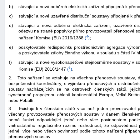
b)
stávající a nová odběrná elektrická zařízení připojená k pře
c)
stávající a nové uzavřené distribuční soustavy připojené k p
d)
stávající a nová odběrná elektrická zařízení, uzavřené dist
odezvu na straně poptávky přímo provozovateli přenosové sou
4
nařízení Komise (EU) 2016/1388
(
)
;
e)
poskytovatele redispečinku prostřednictvím agregace výrob
a poskytovatele zálohy činného výkonu v souladu s částí IV h
f)
stávající a nové vysokonapěťové stejnosměrné soustavy v soul
5
Komise (EU) 2016/1447
(
)
.
2. Toto nařízení se vztahuje na všechny přenosové soustavy, dis
bezpečnostní koordinátory, s výjimkou přenosových a distribuční
soustav nacházejících se na ostrovech členských států, jej
synchronně propojenou oblastí kontinentální Evropa, Velká Británi
nebo Pobaltí.
3. Existuje-li v členském státě více než jeden provozovatel p
všechny provozovatele přenosových soustav v daném členském s
nemá funkci odpovídající jedné nebo více povinnostem podle
vnitrostátního regulačního režimu rozhodnout, že odpovědnost
jedné, více nebo všech povinností podle tohoto nařízení připa
přenosových soustav.