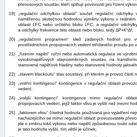
přenosových soustav, kteří splňují povinnosti pro řízení výk
19)
„regulační odchylkou oblasti“ součet regulační odchylky
naměřenou skutečnou hodnotou výměny výkonu v reálném č
oblasti LFC nebo určitého bloku LFC, a regulační odchylky 
a odchylky frekvence této oblasti nebo bloku, tedy ΔP+K*Δf;
20)
„regulačním programem“ sled zadaných hodnot pro 
prostřednictvím propojovacích vedení střídavého proudu po 
21)
„řízením napětí“ ruční nebo automatická regulace ve výrobn
vysokonapěťových stejnosměrných soustav, na transfor
stanovené napěťové hladiny nebo stanovené hodnoty jalovéh
22)
„stavem blackoutu“ stav soustavy, při kterém je provoz část
23)
„vnitřní kontingencí“ kontingence v regulační oblasti provo
vedení;
24)
„vnější kontingencí“ kontingence mimo regulační obla
propojovacích vedení, jejíž faktor vlivu je vyšší než mezní ho
25)
„faktorem vlivu“ číselná hodnota používaná pro vyjádření ne
nacházejícího se mimo regulační oblast provozovatele přen
jde o změnu toků výkonu nebo napětí způsobenou touto odstá
je tato hodnota vyšší, tím větší je účinek;