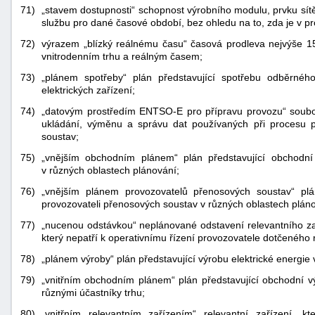
71)
„stavem dostupnosti“ schopnost výrobního modulu, prvku sít
službu pro dané časové období, bez ohledu na to, zda je v pro
72)
výrazem „blízký reálnému času“ časová prodleva nejvýše 
vnitrodenním trhu a reálným časem;
73)
„plánem spotřeby“ plán představující spotřebu odběrnéh
elektrických zařízení;
74)
„datovým prostředím ENTSO-E pro přípravu provozu“ soubor
ukládání, výměnu a správu dat používaných při procesu p
soustav;
75)
„vnějším obchodním plánem“ plán představující obchodní
v různých oblastech plánování;
76)
„vnějším plánem provozovatelů přenosových soustav“ plá
provozovateli přenosových soustav v různých oblastech plán
77)
„nucenou odstávkou“ neplánované odstavení relevantního za
který nepatří k operativnímu řízení provozovatele dotčeného 
78)
„plánem výroby“ plán představující výrobu elektrické energi
79)
„vnitřním obchodním plánem“ plán představující obchodní vý
různými účastníky trhu;
80)
„vnitřním relevantním zařízením“ relevantní zařízení, kt