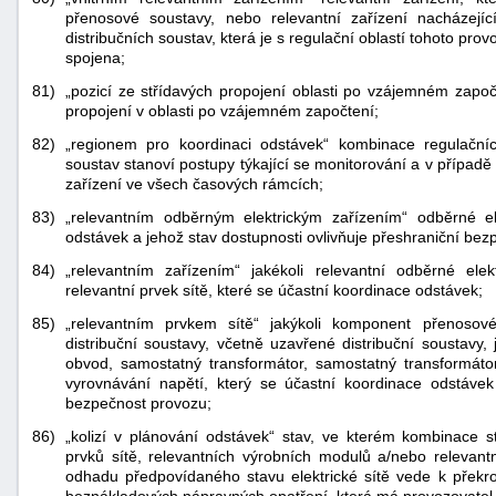
přenosové soustavy, nebo relevantní zařízení nacházejíc
distribučních soustav, která je s regulační oblastí tohoto p
spojena;
81)
„pozicí ze střídavých propojení oblasti po vzájemném započ
propojení v oblasti po vzájemném započtení;
82)
„regionem pro koordinaci odstávek“ kombinace regulačníc
soustav stanoví postupy týkající se monitorování a v případě
zařízení ve všech časových rámcích;
83)
„relevantním odběrným elektrickým zařízením“ odběrné ele
odstávek a jehož stav dostupnosti ovlivňuje přeshraniční bez
84)
„relevantním zařízením“ jakékoli relevantní odběrné ele
relevantní prvek sítě, které se účastní koordinace odstávek;
85)
„relevantním prvkem sítě“ jakýkoli komponent přenosov
distribuční soustavy, včetně uzavřené distribuční soustavy
obvod, samostatný transformátor, samostatný transformát
vyrovnávání napětí, který se účastní koordinace odstávek 
bezpečnost provozu;
86)
„kolizí v plánování odstávek“ stav, ve kterém kombinace s
prvků sítě, relevantních výrobních modulů a/nebo relevantn
odhadu předpovídaného stavu elektrické sítě vede k překro