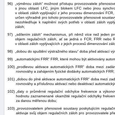
96)
„výměnou záloh“ možnost přístupu provozovatele přenosov
s jinou oblastí LFC, jiným blokem LFC nebo jinou synchro
v oblasti záloh vyplývající z jeho procesu dimenzování FCR,
určen výhradně pro tohoto provozovatele přenosové soustavy
nezohledňuje k naplnění svých potřeb v oblasti záloh vypl
záloh;
97)
„sdílením záloh“ mechanismus, při němž více než jeden pr
objem regulačních záloh, ať se jedná o FCR, FRR nebo R
v oblasti záloh vyplývajících z jejich procesů dimenzování zál
98)
„dobou do spuštění výstražného stavu“ doba před aktivací vý
99)
„automatickými FRR“ FRR, které mohou být aktivovány auto
100)
„prodlevou aktivace automatických FRR“ doba mezi zadá
rovnováhy a zahájením fyzické dodávky automatických FRR;
101)
„dobou do plné aktivace automatických FRR“ doba mezi za
rovnováhy a příslušnou aktivací nebo deaktivací automatick
102)
„daty o průměrné regulační odchylce frekvence a výkono
hodnotu zaznamenané okamžité regulační odchylky frekven
za danou měřenou dobu;
103)
„provozovatelem přenosové soustavy poskytujícím regulačn
aktivuje svůj objem regulačních záloh pro provozovatele pře