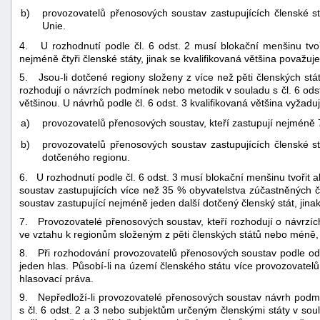
b)
provozovatelů přenosových soustav zastupujících členské st
Unie.
4. U rozhodnutí podle čl. 6 odst. 2 musí blokační menšinu tvoř
nejméně čtyři členské státy, jinak se kvalifikovaná většina považu
5. Jsou-li dotčené regiony složeny z více než pěti členských stá
rozhodují o návrzích podmínek nebo metodik v souladu s čl. 6 odst
většinou. U návrhů podle čl. 6 odst. 3 kvalifikovaná většina vyžaduj
a)
provozovatelů přenosových soustav, kteří zastupují nejméně 
b)
provozovatelů přenosových soustav zastupujících členské st
dotčeného regionu.
6. U rozhodnutí podle čl. 6 odst. 3 musí blokační menšinu tvořit
soustav zastupujících více než 35 % obyvatelstva zúčastněných 
soustav zastupující nejméně jeden další dotčený členský stát, jina
7. Provozovatelé přenosových soustav, kteří rozhodují o návrzíc
ve vztahu k regionům složeným z pěti členských států nebo méně,
8. Při rozhodování provozovatelů přenosových soustav podle od
jeden hlas. Působí-li na území členského státu více provozovatelů
hlasovací práva.
9. Nepředloží-li provozovatelé přenosových soustav návrh pod
s čl. 6 odst. 2 a 3 nebo subjektům určeným členskými státy v soul