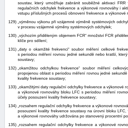
soustav, který umožňuje zabránit souběžné aktivaci FRR 
regulačních odchylek frekvence a výkonové rovnováhy i ak
vstupu příslušných procesů obnovení frekvence a výkonové 
129)
„výměnou výkonu při vzájemné výměně systémových odchyle
v procesu vzájemné výměny systémových odchylek;
130)
„výchozím přiděleným objemem FCR“ množství FCR přidělen
klíče pro sdílení;
131)
„daty o okamžité frekvenci“ soubor měření celkové frekv
s periodou měření rovnou jedné sekundě nebo kratší, který
soustavy;
132)
„okamžitou odchylkou frekvence“ soubor měření celkový
propojenou oblast s periodou měření rovnou jedné sekundě 
kvality frekvence soustavy;
133)
„okamžitými daty regulační odchylky frekvence a výkonové r
a výkonové rovnováhy bloku LFC s periodou měření rovnou
účely posouzení kvality frekvence soustavy;
134)
„rozsahem regulační odchylky frekvence a výkonové rovnová
posouzení kvality frekvence soustavy na úrovni bloku LFC,
a výkonové rovnováhy udržována po stanovený procentní pod
135)
„rozsahem regulační odchylky frekvence a výkonové rovn