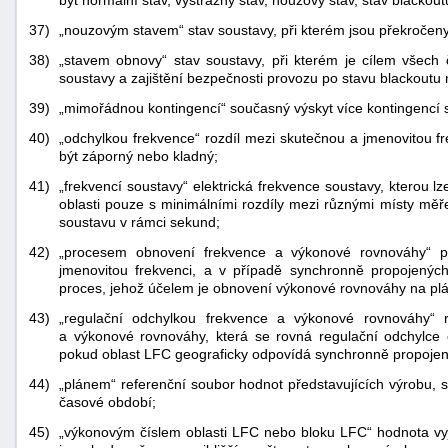
být normální stav, výstražný stav, nouzový stav, stav blackou
37)
„nouzovým stavem“ stav soustavy, při kterém jsou překročeny
38)
„stavem obnovy“ stav soustavy, při kterém je cílem všech
soustavy a zajištění bezpečnosti provozu po stavu blackout
39)
„mimořádnou kontingencí“ současný výskyt více kontingencí 
40)
„odchylkou frekvence“ rozdíl mezi skutečnou a jmenovitou f
být záporný nebo kladný;
41)
„frekvencí soustavy“ elektrická frekvence soustavy, kterou 
oblasti pouze s minimálními rozdíly mezi různými místy mě
soustavu v rámci sekund;
42)
„procesem obnovení frekvence a výkonové rovnováhy“ p
jmenovitou frekvenci, a v případě synchronně propojených
proces, jehož účelem je obnovení výkonové rovnováhy na pl
43)
„regulační odchylkou frekvence a výkonové rovnováhy“ 
a výkonové rovnováhy, která se rovná regulační odchylce 
pokud oblast LFC geograficky odpovídá synchronně propojené
44)
„plánem“ referenční soubor hodnot představujících výrobu, 
časové období;
45)
„výkonovým číslem oblasti LFC nebo bloku LFC“ hodnota vy