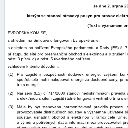
ze dne 2. srpna 2
kterým se stanoví rámcový pokyn pro provoz elekt
(Text s významem pr
EVROPSKÁ KOMISE,
s ohledem na Smlouvu o fungování Evropské unie,
s ohledem na nařízení Evropského parlamentu a Rady (ES) č. 
přístupu do sítě pro přeshraniční obchod s elektřinou a o zrušení
odst. 3 písm. d) a odst. 5 uvedeného nařízení,
vzhledem k těmto důvodům:
(1)
Pro zajištění bezpečnosti dodávek energie, zvýšení konk
spotřebitelé mohli nakupovat energii za dostupné ceny, je n
náhrady
trh s energií.
škody
(2)
Nařízení (ES) č. 714/2009 stanoví nediskriminační pravidla 
s elektřinou s cílem zajistit řádné fungování vnitřního trhu s el
(3)
Měla by být stanovena harmonizovaná pravidla provozu s
provozovatele distribučních soustav a významné uživatele s
soustav, usnadnit obchod s elektřinou v rámci celé Unie, 
a výměnu potřebných dat a informací mezi provozovateli př
přenosových soustav a všemi ostatními zainteresovanými st