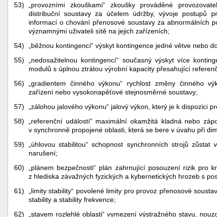
53)
„provozními zkouškami“ zkoušky prováděné provozovat
distribuční soustavy za účelem údržby, vývoje postupů 
informací o chování přenosové soustavy za abnormálních 
významnými uživateli sítě na jejich zařízeních;
54)
„běžnou kontingencí“ výskyt kontingence jedné větve nebo d
55)
„nedosažitelnou kontingencí“ současný výskyt více konting
modulů s úplnou ztrátou výrobní kapacity přesahující referenč
56)
„gradientem činného výkonu“ rychlost změny činného vý
zařízení nebo vysokonapěťové stejnosměrné soustavy;
57)
„zálohou jalového výkonu“ jalový výkon, který je k dispozici p
58)
„referenční událostí“ maximální okamžitá kladná nebo zá
v synchronně propojené oblasti, která se bere v úvahu při d
59)
„úhlovou stabilitou“ schopnost synchronních strojů zůstat
narušení;
60)
„plánem bezpečnosti“ plán zahrnující posouzení rizik pro k
z hlediska závažných fyzických a kybernetických hrozeb s 
61)
„limity stability“ povolené limity pro provoz přenosové soustav
stability a stability frekvence;
62)
„stavem rozlehlé oblasti“ vymezení výstražného stavu, nouzov