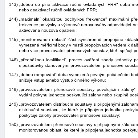
143)
„dobou do plné aktivace ručně ovládaných FRR“ doba mez
nebo deaktivací ručně ovládaných FRR;
144)
„maximální okamžitou odchylkou frekvence“ maximální pře
frekvence po výskytu výkonové nerovnováhy odpovídající nejvý
aktivována nouzová opatření;
145)
„monitorovanou oblastí“ část synchronně propojené oblast
vymezená měřicími body v místě propojovacích vedení k da
nebo více provozovateli přenosových soustav, kteří splňují p
146)
„předběžnou kvalifikací“ proces ověření shody jednotky po
s požadavky stanovenými provozovatelem přenosové sousta
147)
„dobou rampování“ doba vymezená pevným počátečním bode
snižuje vstup a/nebo výstup činného výkonu;
148)
„provozovatelem přenosové soustavy povelujícím zálohy“
vydání pokynu jednotce poskytující zálohy nebo skupině posk
149)
„provozovatelem distribuční soustavy s připojenými záloham
distribuční soustavu, ke které je připojena jednotka poskytu
poskytuje zálohy provozovateli přenosové soustavy;
150)
„provozovatelem přenosové soustavy s připojenými záloham
monitorovanou oblast, ke které je připojena jednotka poskytuj