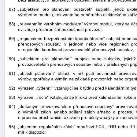
beznákladových nápravných opatření, která má provozovatel 
87)
„subjektem pro plánování odstávek“ subjekt, jehož úkol
výrobního modulu, relevantního odběrného elektrického zaříz
88)
„relevantním výrobním modulem“ výrobní modul, který se úča
ovlivňuje přeshraniční bezpečnost provozu;
89)
„regionálním bezpečnostním koordinátorem“ subjekt nebo sub
přenosových soustav, v jednom nebo více regionech pro v
s regionální koordinací provozovatelů přenosových soustav;
90)
„subjektem pro plánování“ subjekt nebo subjekty, jejic
provozovatelům přenosových soustav nebo v příslušných pří
91)
„oblastí plánování“ oblast, v níž platí povinnosti provozo
výroby, spotřeby a výměn na základě provozních nebo organi
92)
výrazem „týdenní“ vztahující se k týdnu před kalendářním tý
93)
výrazem „roční“ vztahující se k roku před kalendářním rokem
94)
„dotčeným provozovatelem přenosové soustavy“ provozovate
o výměně záloh a/nebo sdílení záloh a/nebo o procesu
o procesu přeshraniční aktivace pro účely analýzy a zachová
95)
„objemem regulačních záloh“ množství FCR, FRR nebo RR, 
mít k dispozici;