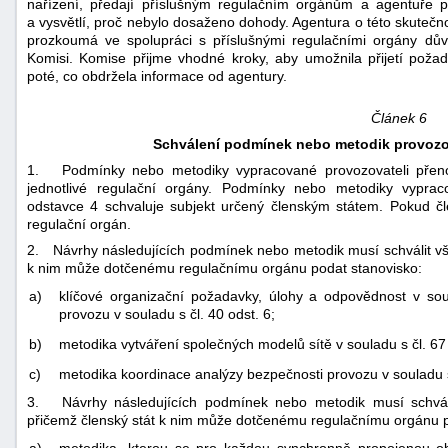
nařízení, předají příslušným regulačním orgánům a agentuře 
a vysvětlí, proč nebylo dosaženo dohody. Agentura o této skutečn
prozkoumá ve spolupráci s příslušnými regulačními orgány dův
Komisi. Komise přijme vhodné kroky, aby umožnila přijetí pož
poté, co obdržela informace od agentury.
Článek 6
Schválení podmínek nebo metodik provozo
1. Podmínky nebo metodiky vypracované provozovateli přeno
jednotlivé regulační orgány. Podmínky nebo metodiky vyprac
odstavce 4 schvaluje subjekt určený členským státem. Pokud čl
regulační orgán.
2. Návrhy následujících podmínek nebo metodik musí schválit vš
k nim může dotčenému regulačnímu orgánu podat stanovisko:
a)
klíčové organizační požadavky, úlohy a odpovědnost v souv
provozu v souladu s čl. 40 odst. 6;
b)
metodika vytváření společných modelů sítě v souladu s čl. 67
c)
metodika koordinace analýzy bezpečnosti provozu v souladu 
3. Návrhy následujících podmínek nebo metodik musí schváli
přičemž členský stát k nim může dotčenému regulačnímu orgánu p