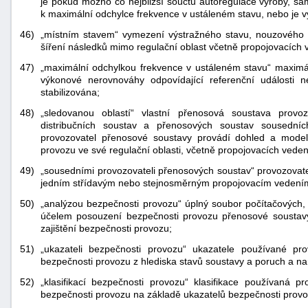
je pokud možno co nejbližší součtu autoregulace výroby, s
k maximální odchylce frekvence v ustáleném stavu, nebo je v
46)
„místním stavem“ vymezení výstražného stavu, nouzového st
šíření následků mimo regulační oblast včetně propojovacích v
47)
„maximální odchylkou frekvence v ustáleném stavu“ maximá
výkonové nerovnováhy odpovídající referenční události 
stabilizována;
48)
„sledovanou oblastí“ vlastní přenosová soustava provo
distribučních soustav a přenosových soustav sousedníc
provozovatel přenosové soustavy provádí dohled a model
provozu ve své regulační oblasti, včetně propojovacích veden
49)
„sousedními provozovateli přenosových soustav“ provozovat
jedním střídavým nebo stejnosměrným propojovacím vedení
50)
„analýzou bezpečnosti provozu“ úplný soubor počítačových,
účelem posouzení bezpečnosti provozu přenosové soustav
zajištění bezpečnosti provozu;
51)
„ukazateli bezpečnosti provozu“ ukazatele používané pr
bezpečnosti provozu z hlediska stavů soustavy a poruch a na
52)
„klasifikací bezpečnosti provozu“ klasifikace používaná p
bezpečnosti provozu na základě ukazatelů bezpečnosti provo