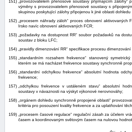
151)
„provozovatelem přenosové soustavy přijímajícím zálohy“ p
výměny s provozovatelem přenosové soustavy s připojenými
skupinou poskytující zálohy připojenou k jiné oblasti dohledu
152)
„procesem náhrady záloh“ proces obnovení aktivovaných FR
Irsko navíc obnovení aktivovaných FCR;
153)
„požadavky na dostupnost RR“ soubor požadavků na dostu
soustav z bloku LFC;
154)
„pravidly dimenzování RR“ specifikace procesu dimenzování
155)
„standardním rozsahem frekvence“ stanovený symetrický 
kterém se má nacházet frekvence soustavy synchronně propo
156)
„standardní odchylkou frekvence“ absolutní hodnota odchy
frekvence;
157)
„odchylkou frekvence v ustáleném stavu“ absolutní hodno
soustavy v návaznosti na výskyt výkonové nerovnováhy;
158)
„orgánem dohledu synchronně propojené oblasti“ provozova
kritéria pro posouzení kvality frekvence a za uplatňování těc
159)
„procesem časové regulace“ regulační zásah za účelem vrá
časem a koordinovaným světovým časem na nulovou hodnot