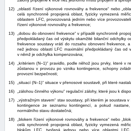
zálohy připojené k více než jednomu místu připojení a splň
12)
„oblastí řízení výkonové rovnováhy a frekvence“ nebo „obl
celá synchronně propojená oblast, fyzicky vymezená měři
oblastem LFC, provozovaná jedním nebo více provozovateli p
řízení výkonové rovnováhy a frekvence;
13)
„dobou do obnovení frekvence“ v případě synchronně propoj
předpokládaný čas od výskytu okamžité bilanční odchylky od
frekvence soustavy vrátí do rozsahu obnovení frekvence, a
než jednou oblastí LFC maximální předpokládaný čas od vý
v němž je odchylka kompenzována;
14)
„kritériem (N–1)“ pravidlo, podle něhož jsou prvky, které v 
zůstanou v provozu po vzniku kontingence, schopny zvládno
provozní bezpečnosti;
15)
„situací (N–1)“ situace v přenosové soustavě, při které nasta
16)
„zálohou činného výkonu“ regulační zálohy, které jsou k dispo
17)
„výstražným stavem“ stav soustavy, při kterém je soustava v 
kontingence ze seznamu kontingencí, a pokud nastane,
normálního stavu dostatečná;
18)
„blokem řízení výkonové rovnováhy a frekvence“ nebo „blo
celá synchronně propojená oblast, fyzicky vymezená měři
blokům LFC, tvořená jednou nebo více oblastmi LFC, 