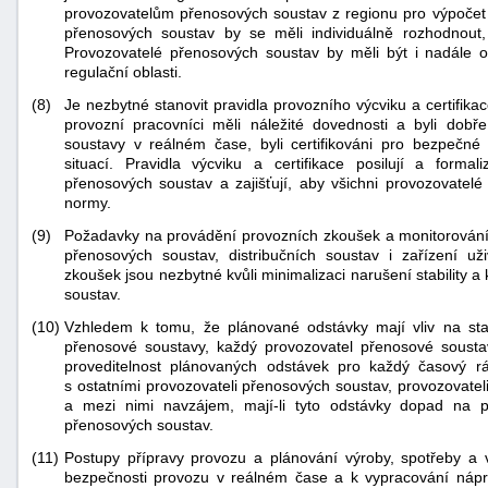
provozovatelům přenosových soustav z regionu pro výpočet k
přenosových soustav by se měli individuálně rozhodnout,
Provozovatelé přenosových soustav by měli být i nadále 
regulační oblasti.
(8)
Je nezbytné stanovit pravidla provozního výcviku a certifik
provozní pracovníci měli náležité dovednosti a byli dobře
soustavy v reálném čase, byli certifikováni pro bezpečn
situací. Pravidla výcviku a certifikace posilují a formal
přenosových soustav a zajišťují, aby všichni provozovatelé
-
normy.
náhrady
(9)
Požadavky na provádění provozních zkoušek a monitorování p
přenosových soustav, distribučních soustav i zařízení už
zkoušek jsou nezbytné kvůli minimalizaci narušení stability 
soustav.
(10)
Vzhledem k tomu, že plánované odstávky mají vliv na stabi
přenosové soustavy, každý provozovatel přenosové sousta
proveditelnost plánovaných odstávek pro každý časový r
s ostatními provozovateli přenosových soustav, provozovateli
a mezi nimi navzájem, mají-li tyto odstávky dopad na př
přenosových soustav.
(11)
Postupy přípravy provozu a plánování výroby, spotřeby a
bezpečnosti provozu v reálném čase a k vypracování nápr