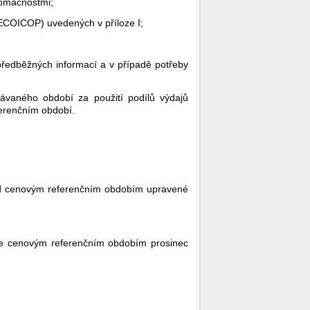
domácnostmi;
 (ECOICOP) uvedených v příloze I;
ředběžných informací a v případě potřeby
vaného období za použití podílů výdajů
ferenčním období.
před cenovým referenčním obdobím upravené
je cenovým referenčním obdobím prosinec