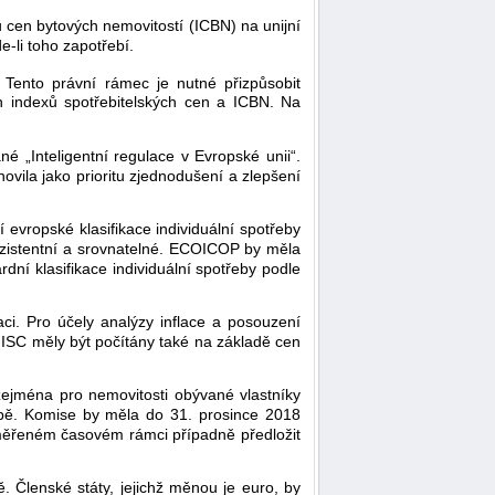
u cen bytových nemovitostí (ICBN) na unijní
e-li toho zapotřebí.
Tento právní rámec je nutné přizpůsobit
 indexů spotřebitelských cen a ICBN. Na
 „Inteligentní regulace v Evropské unii“.
novila jako prioritu zjednodušení a zlepšení
evropské klasifikace individuální spotřeby
onzistentní a srovnatelné. ECOICOP by měla
ní klasifikace individuální spotřeby podle
ci. Pro účely analýzy inflace a posouzení
ISC měly být počítány také na základě cen
zejména pro nemovitosti obývané vlastníky
bě. Komise by měla do 31. prosince 2018
iměřeném časovém rámci případně předložit
Členské státy, jejichž měnou je euro, by