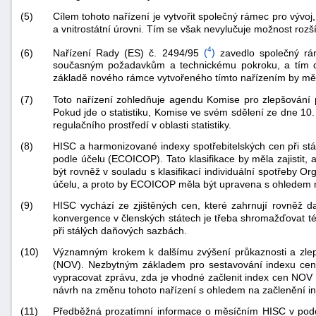
(5)
Cílem tohoto nařízení je vytvořit společný rámec pro vývoj
a vnitrostátní úrovni. Tím se však nevylučuje možnost rozší
4
Nařízení Rady (ES) č. 2494/95
(
)
zavedlo společný rám
(6)
současným požadavkům a technickému pokroku, a tím dá
základě nového rámce vytvořeného tímto nařízením by měl
(7)
Toto nařízení zohledňuje agendu Komise pro zlepšování p
Pokud jde o statistiku, Komise ve svém sdělení ze dne 10. s
regulačního prostředí v oblasti statistiky.
(8)
HISC a harmonizované indexy spotřebitelských cen při stá
podle účelu (ECOICOP). Tato klasifikace by měla zajistit,
být rovněž v souladu s klasifikací individuální spotřeby 
účelu, a proto by ECOICOP měla být upravena s ohlede
(9)
HISC vychází ze zjištěných cen, které zahrnují rovněž d
konvergence v členských státech je třeba shromažďovat t
při stálých daňových sazbách.
(10)
Významným krokem k dalšímu zvýšení průkaznosti a zlepš
(NOV). Nezbytným základem pro sestavování indexu cen
vypracovat zprávu, zda je vhodné začlenit index cen NOV
návrh na změnu tohoto nařízení s ohledem na začlenění 
(11)
Předběžná prozatímní informace o měsíčním HISC v podob