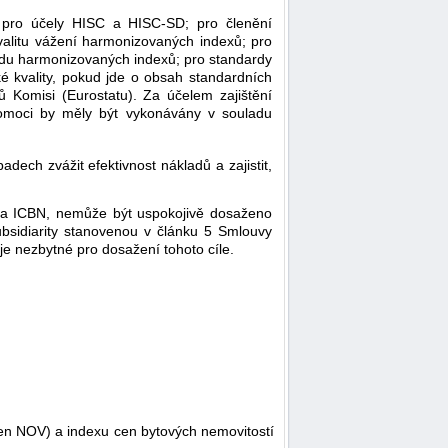
P pro účely HISC a HISC-SD; pro členění
alitu vážení harmonizovaných indexů; pro
adu harmonizovaných indexů; pro standardy
ké kvality, pokud jde o obsah standardních
řů Komisi (Eurostatu). Za účelem zajištění
vomoci by měly být vykonávány v souladu
ech zvážit efektivnost nákladů a zajistit,
cen a ICBN, nemůže být uspokojivě dosaženo
ubsidiarity stanovenou v článku 5 Smlouvy
e nezbytné pro dosažení tohoto cíle.
cen NOV) a indexu cen bytových nemovitostí