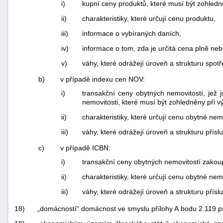
i)
kupní ceny produktů, které musí být zohledně
ii)
charakteristiky, které určují cenu produktu,
iii)
informace o vybíraných daních,
iv)
informace o tom, zda je určitá cena plně ne
v)
váhy, které odrážejí úroveň a strukturu spot
b)
v případě indexu cen NOV:
i)
transakční ceny obytných nemovitostí, jež
nemovitosti, které musí být zohledněny při 
ii)
charakteristiky, které určují cenu obytné ne
iii)
váhy, které odrážejí úroveň a strukturu přísl
c)
v případě ICBN:
i)
transakční ceny obytných nemovitostí zakou
ii)
charakteristiky, které určují cenu obytné nemo
iii)
váhy, které odrážejí úroveň a strukturu přísl
18)
„domácností“ domácnost ve smyslu přílohy A bodu 2.119 pís