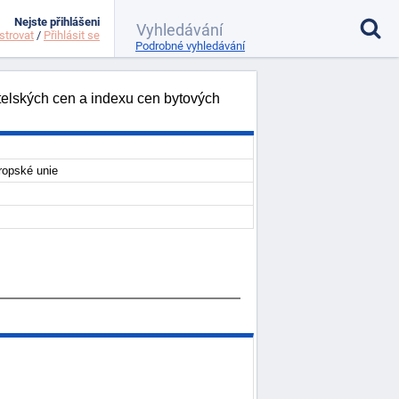
Nejste přihlášeni
strovat
/
Přihlásit se
Podrobné vyhledávání
elských cen a indexu cen bytových
ropské unie