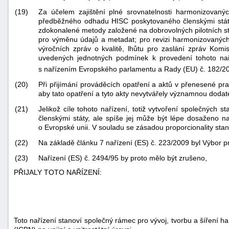
(19)
Za účelem zajištění plné srovnatelnosti harmonizovan
předběžného odhadu HISC poskytovaného členskými státy,
zdokonalené metody založené na dobrovolných pilotních s
pro výměnu údajů a metadat; pro revizi harmonizovaných i
výročních zpráv o kvalitě, lhůtu pro zaslání zpráv Komis
uvedených jednotných podmínek k provedení tohoto nař
s nařízením Evropského parlamentu a Rady (EU) č. 182/2
(20)
Při přijímání prováděcích opatření a aktů v přenesené pr
aby tato opatření a tyto akty nevytvářely významnou dodat
(21)
Jelikož cíle tohoto nařízení, totiž vytvoření společných
členskými státy, ale spíše jej může být lépe dosaženo 
o Evropské unii. V souladu se zásadou proporcionality sta
(22)
Na základě článku 7 nařízení (ES) č. 223/2009 byl Výbor p
(23)
Nařízení (ES) č. 2494/95 by proto mělo být zrušeno,
PŘIJALY TOTO NAŘÍZENÍ:
Toto nařízení stanoví společný rámec pro vývoj, tvorbu a šíření