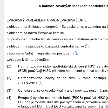
o harmonizovaných indexech spotřebitelsk
EVROPSKÝ PARLAMENT A RADA EVROPSKÉ UNIE,
s ohledem na Smlouvu o fungování Evropské unie, a zejména na čl.
s ohledem na návrh Evropské komise,
po postoupení návrhu legislativního aktu vnitrostátním parlament
1
s ohledem na stanovisko Evropské centrální banky
(
)
,
2
v souladu s řádným legislativním postupem
(
)
,
vzhledem k těmto důvodům:
(1)
Harmonizovaný index spotřebitelských cen (HISC) se vyt
(ECB) používají HISC při svém hodnocení cenové stability
(2)
Harmonizované indexy se používají v rámci postupu
3
č. 1176/2011
(
)
.
(3)
Cenová statistika vysoké kvality a její srovnatelnost má 
(4)
Evropský systém centrálních bank (ESCB) používá HISC jak
EU, což je zvláště důležité pro vymezení a provádění měn
o fungování EU má být ECB konzultována ke všem návrhům a