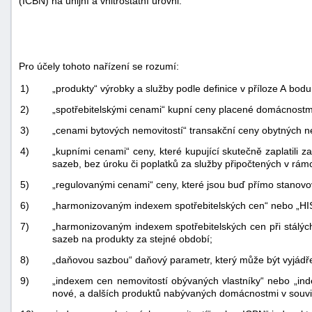
(ICBN) na unijní a vnitrostátní úrovni.
Pro účely tohoto nařízení se rozumí:
„produkty“ výrobky a služby podle definice v příloze A bo
1)
2)
„spotřebitelskými cenami“ kupní ceny placené domácnostmi
3)
„cenami bytových nemovitostí“ transakční ceny obytných 
4)
„kupními cenami“ ceny, které kupující skutečně zaplatili 
sazeb, bez úroku či poplatků za služby připočtených v rám
5)
„regulovanými cenami“ ceny, které jsou buď přímo stanovo
6)
„harmonizovaným indexem spotřebitelských cen“ nebo „HIS
7)
„harmonizovaným indexem spotřebitelských cen při stálý
sazeb na produkty za stejné období;
8)
„daňovou sazbou“ daňový parametr, který může být vyjádře
9)
„indexem cen nemovitostí obývaných vlastníky“ nebo „in
nové, a dalších produktů nabývaných domácnostmi v souvisl