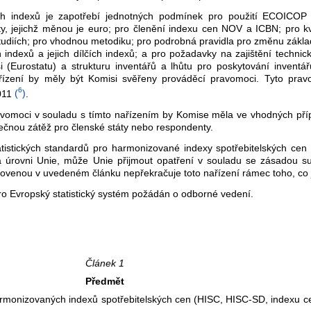
ých indexů je zapotřebí jednotných podmínek pro použití ECOICO
 jejichž měnou je euro; pro členění indexu cen NOV a ICBN; pro kv
tudiích; pro vhodnou metodiku; pro podrobná pravidla pro změnu zákl
ndexů a jejich dílčích indexů; a pro požadavky na zajištění technic
i (Eurostatu) a strukturu inventářů a lhůtu pro poskytování inventá
ízení by měly být Komisi svěřeny prováděcí pravomoci. Tyto pra
6
011
(
)
.
avomoci v souladu s tímto nařízením by Komise měla ve vhodných případ
ečnou zátěž pro členské státy nebo respondenty.
 statistických standardů pro harmonizované indexy spotřebitelských 
na úrovni Unie, může Unie přijmout opatření v souladu se zásadou s
novenou v uvedeném článku nepřekračuje toto nařízení rámec toho, co j
ro Evropský statistický systém požádán o odborné vedení.
Článek 1
Předmět
 harmonizovaných indexů spotřebitelských cen (HISC, HISC-SD, indexu 