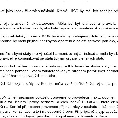
ojat jako index životních nákladů. Kromě HISC by měl být zahájen v
být pravidelně aktualizováno. Měla by být stanovena pravidla 
ch v různých okamžicích, aby byla zajištěna srovnatelnost a průkazno
spotřebitelských cen a ICBN by měly být zahájeny pilotní studie s cí
 Komise by měla přijmout nezbytná opatření a nalézt správné pobídky, 
né členskými státy pro výpočet harmonizovaných indexů a měla by sle
ravidelně komunikovat se statistickými orgány členských států.
sou podrobné harmonizované indexy předkládané členskými státy dost
romě toho pomáhají všem zainteresovaným stranám porozumět harmon
kazování harmonizovaných metadat.
vaných členskými státy by Komise měla využít příslušných výsad a p
N, změn seznamu položek, upraveného prováděcími akty, doplněním p
udií a za účelem úpravy seznamu dílčích indexů ECOICOP, které člen
být na Komisi přenesena pravomoc přijímat akty v souladu s článkem
vídající konzultace, a to i na odborné úrovni. Při přípravě a vypraco
učasně, včas a vhodným způsobem Evropskému parlamentu a Radě.