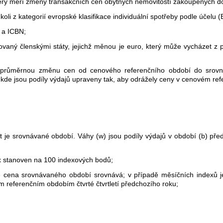
terý měří změny transakčních cen obytných nemovitostí zakoupených 
li z kategorií evropské klasifikace individuální spotřeby podle účelu
 a ICBN;
ný členskými státy, jejichž měnou je euro, který může vycházet z p
í průměrnou změnu cen od cenového referenčního období do srovná
de jsou podíly výdajů upraveny tak, aby odrážely ceny v cenovém re
a t je srovnávané období. Váhy (w) jsou podíly výdajů v období (b) 
ex stanoven na 100 indexových bodů;
e cena srovnávaného období srovnává; v případě měsíčních indexů 
m referenčním obdobím čtvrté čtvrtletí předchozího roku;