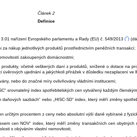
Článek 2
Definice
7
du 3.01 nařízení Evropského parlamentu a Rady (EU) č. 549/2013
(
)
(dá
 za nákup jednotlivých produktů prostřednictvím peněžních transakcí;
nemovitostí zakoupených domácnostmi;
za produkty, včetně veškerých daní z produktů, snížené o dotace na pr
ci úvěrových ujednání a jakýchkoli přirážek v důsledku nezaplacení ve
vány, nebo do značné míry ovlivňovány vládními institucemi;
C“ srovnatelný index spotřebitelských cen vytvářený každým členským
ch daňových sazbách“ nebo „HISC-SD“ index, který měří změny spotř
n určitým procentem z ceny nebo absolutní výší daně vybírané z fyzick
dexem cen NOV“ index, který měří změny transakčních cen obytných n
osti s obýváním vlastní nemovitosti;