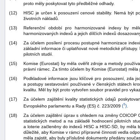
proto měly poskytovat tyto předběžné odhady.
(12)
HISC je určen k posouzení cenové stability. Nemá být p
životních nákladů.
(13)
Referenční období pro harmonizované indexy by mělo 
harmonizovaných indexů a jejich dílčích indexů dosazovaný
(14)
Za účelem posílení procesu postupné harmonizace indexů 
základní informace či uplatňovat nové metodické přístupy.
pilotních studií.
(15)
Komise (Eurostat) by měla ověřit zdroje a metody používa
právní rámec. Za tímto účelem by Komise (Eurostat) měla p
(16)
Podkladové informace jsou klíčové pro posouzení, zda j
a postupy sestavování používané v členských státech k
kvalitu. Měl by být proto vytvořen soubor pravidel pro vy
(17)
Za účelem zajištění kvality statistických údajů poskyto
5
Evropského parlamentu a Rady (ES) č. 223/2009
(
)
.
(18)
Za účelem zajištění úprav s ohledem na změny COICOP OS
statistických metod a na základě hodnocení pilotních st
a loterie začleněny do indexů HISC a HISC-SD, by měla 
důležité, aby Komise v rámci přípravné činnosti vedla odpo
měla zajistit, aby byly příslušné dokumenty předány so