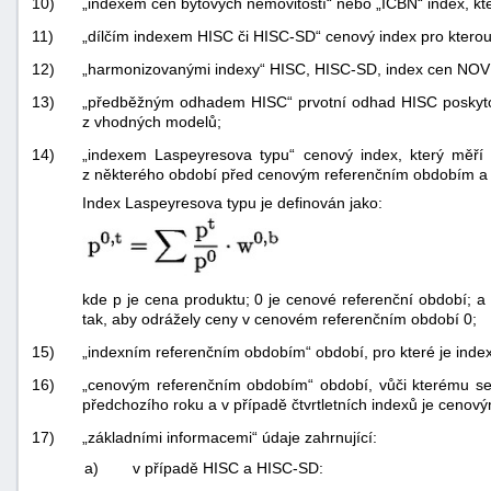
10)
„indexem cen bytových nemovitostí“ nebo „ICBN“ index, k
11)
„dílčím indexem HISC či HISC-SD“ cenový index pro kterouko
12)
„harmonizovanými indexy“ HISC, HISC-SD, index cen NOV
13)
„předběžným odhadem HISC“ prvotní odhad HISC poskytova
z vhodných modelů;
14)
„indexem Laspeyresova typu“ cenový index, který měř
z některého období před cenovým referenčním obdobím a k
Index Laspeyresova typu je definován jako:
kde p je cena produktu; 0 je cenové referenční období; 
tak, aby odrážely ceny v cenovém referenčním období 0;
15)
„indexním referenčním obdobím“ období, pro které je ind
16)
„cenovým referenčním obdobím“ období, vůči kterému s
předchozího roku a v případě čtvrtletních indexů je cenový
17)
„základními informacemi“ údaje zahrnující:
a)
v případě HISC a HISC-SD: