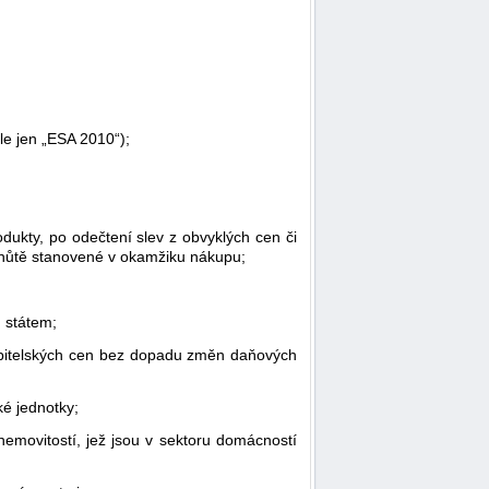
le jen „ESA 2010“);
odukty, po odečtení slev z obvyklých cen či
 lhůtě stanovené v okamžiku nákupu;
 státem;
ebitelských cen bez dopadu změn daňových
é jednotky;
emovitostí, jež jsou v sektoru domácností