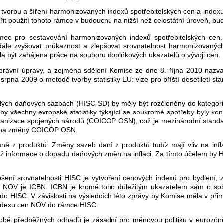
, tvorbu a šíření harmonizovaných indexů spotřebitelských cen a index
řit použití tohoto rámce v budoucnu na nižší než celostátní úroveň, bud
ec pro sestavování harmonizovaných indexů spotřebitelských cen. 
le zvyšovat průkaznost a zlepšovat srovnatelnost harmonizovaných
a být zahájena práce na souboru doplňkových ukazatelů o vývoji cen.
rávní úpravy, a zejména sdělení Komise ze dne 8. října 2010 nazvané
rpna 2009 o metodě tvorby statistiky EU: vize pro příští desetiletí sta
lých daňových sazbách (HISC-SD) by měly být rozčleněny do kategorií 
 aby všechny evropské statistiky týkající se soukromé spotřeby byly k
Organizace spojených národů (COICOP OSN), což je mezinárodní standard
m na změny COICOP OSN.
aně z produktů. Změny sazeb daní z produktů tudíž mají vliv na infla
éž informace o dopadu daňových změn na inflaci. Za tímto účelem by H
ení srovnatelnosti HISC je vytvoření cenových indexů pro bydlení, 
 NOV je ICBN. ICBN je kromě toho důležitým ukazatelem sám o so
 do HISC. V závislosti na výsledcích této zprávy by Komise měla v př
indexu cen NOV do rámce HISC.
ě předběžných odhadů je zásadní pro měnovou politiku v eurozóně. 