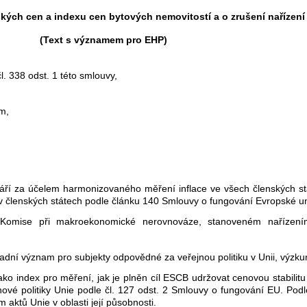
ých cen a indexu cen bytových nemovitostí a o zrušení nařízení 
(Text s významem pro EHP)
 338 odst. 1 této smlouvy,
ům,
váří za účelem harmonizovaného měření inflace ve všech členských s
 v členských státech podle článku 140 Smlouvy o fungování Evropské un
 Komise při makroekonomické nerovnováze, stanoveném nařízen
zásadní význam pro subjekty odpovědné za veřejnou politiku v Unii, vý
o index pro měření, jak je plněn cíl ESCB udržovat cenovou stabilitu
ové politiky Unie podle čl. 127 odst. 2 Smlouvy o fungování EU. Podle
ktů Unie v oblasti její působnosti.