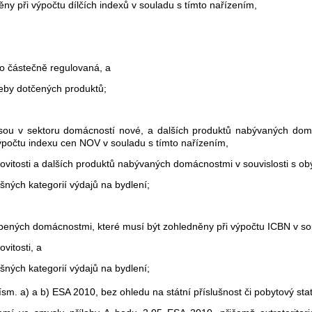
ny při výpočtu dílčích indexů v souladu s tímto nařízením,
bo částečně regulovaná, a
řeby dotčených produktů;
 jsou v sektoru domácností nové, a dalších produktů nabývaných domá
výpočtu indexu cen NOV v souladu s tímto nařízením,
movitosti a dalších produktů nabývaných domácnostmi v souvislosti s ob
ušných kategorií výdajů na bydlení;
pených domácnostmi, které musí být zohledněny při výpočtu ICBN v so
vitosti, a
ušných kategorií výdajů na bydlení;
m. a) a b) ESA 2010, bez ohledu na státní příslušnost či pobytový sta