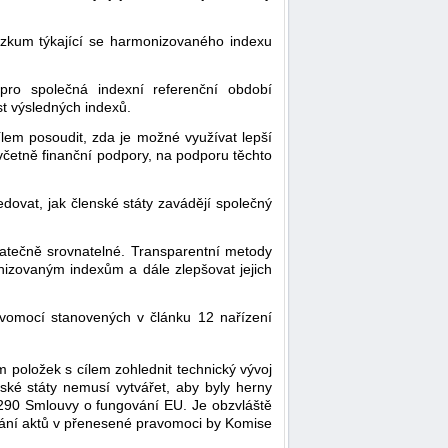
ýzkum týkající se harmonizovaného indexu
pro společná indexní referenční období
st výsledných indexů.
lem posoudit, zda je možné využívat lepší
včetně finanční podpory, na podporu těchto
dovat, jak členské státy zavádějí společný
atečně srovnatelné. Transparentní metody
izovaným indexům a dále zlepšovat jejich
ravomocí stanovených v článku 12 nařízení
oložek s cílem zohlednit technický vývoj
ské státy nemusí vytvářet, aby byly herny
 290 Smlouvy o fungování EU. Je obzvláště
vávání aktů v přenesené pravomoci by Komise