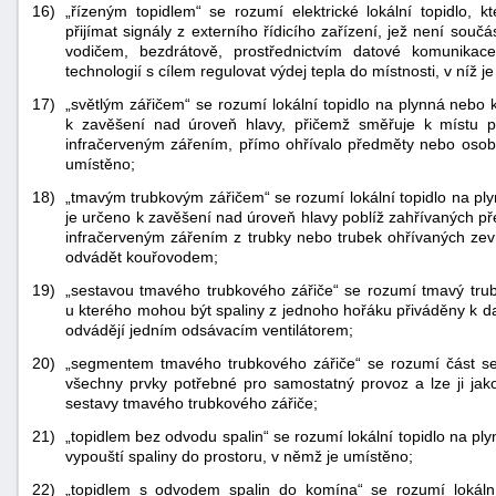
16)
„řízeným topidlem“ se rozumí elektrické lokální topidlo
přijímat signály z externího řídicího zařízení, jež není sou
vodičem, bezdrátově, prostřednictvím datové komunika
technologií s cílem regulovat výdej tepla do místnosti, v níž j
17)
„světlým zářičem“ se rozumí lokální topidlo na plynná nebo
k zavěšení nad úroveň hlavy, přičemž směřuje k místu po
infračerveným zářením, přímo ohřívalo předměty nebo osoby,
umístěno;
18)
„tmavým trubkovým zářičem“ se rozumí lokální topidlo na pl
je určeno k zavěšení nad úroveň hlavy poblíž zahřívaných p
infračerveným zářením z trubky nebo trubek ohřívaných zevn
odvádět kouřovodem;
19)
„sestavou tmavého trubkového zářiče“ se rozumí tmavý trubk
u kterého mohou být spaliny z jednoho hořáku přiváděny k da
odvádějí jedním odsávacím ventilátorem;
20)
„segmentem tmavého trubkového zářiče“ se rozumí část se
všechny prvky potřebné pro samostatný provoz a lze ji jak
sestavy tmavého trubkového zářiče;
21)
„topidlem bez odvodu spalin“ se rozumí lokální topidlo na ply
vypouští spaliny do prostoru, v němž je umístěno;
22)
„topidlem s odvodem spalin do komína“ se rozumí lokáln