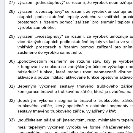
27)
výrazem „jednostupňový“ se rozumí, že výrobek neumožňuje 
28)
výrazem „dvoustupňový“ se rozumí, že výrobek umožňuje aut
stupních podle skutečné teploty vzduchu ve vnitřních pros
prostorech s řízením pomocí zařízení pro snímání teploty 
výrobku samotného;
29)
výrazem „vícestupňový“ se rozumí, že výrobek umožňuje au
více různých stupních podle skutečné teploty vzduchu ve vni
vnitřních prostorech s řízením pomocí zařízení pro sním
začleněno do výrobku samotného;
30)
„pohotovostním režimem“ se rozumí stav, kdy je výrobek
k fungování v souladu se zamýšleným účelem vyžaduje energ
následující funkce, které mohou trvat neomezeně dlouho:
aktivace a pouze indikaci aktivované funkce opětovné aktiva
31)
„tepelným výkonem sestavy tmavého trubkového zářiče
konfigurace tmavého trubkového zářiče, která je uváděna na 
32)
„tepelným výkonem segmentu tmavého trubkového zářič
trubkového zářiče, který společně s ostatními segmenty t
sestavy tmavého trubkového zářiče, vyjádřený v kW;
33)
„součinitelem sálání při jmenovitém, resp. minimálním tepe
mezi tepelným výkonem výrobku ve formě infračerveného 
jmenovitého, resp. minimálního tepelného výkonu, vypočte