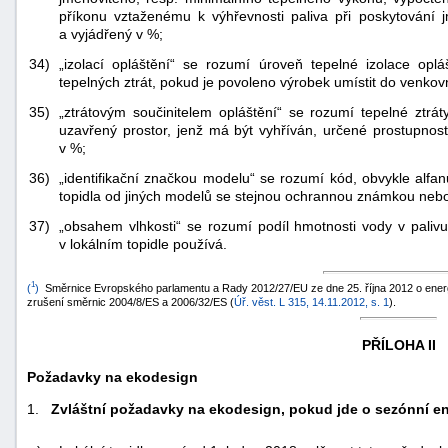
příkonu vztaženému k výhřevnosti paliva při poskytování 
a vyjádřený v %;
34)
„izolací opláštění“ se rozumí úroveň tepelné izolace oplá
tepelných ztrát, pokud je povoleno výrobek umístit do venkov
35)
„ztrátovým součinitelem opláštění“ se rozumí tepelné ztrát
uzavřený prostor, jenž má být vyhříván, určené prostupnost
v %;
36)
„identifikační značkou modelu“ se rozumí kód, obvykle alfan
topidla od jiných modelů se stejnou ochrannou známkou neb
37)
„obsahem vlhkosti“ se rozumí podíl hmotnosti vody v palivu
v lokálním topidle používá.
1
(
)
Směrnice Evropského parlamentu a Rady 2012/27/EU ze dne 25. října 2012 o energ
zrušení směrnic 2004/8/ES a 2006/32/ES (
Úř. věst. L 315, 14.11.2012, s. 1
).
PŘÍLOHA II
Požadavky na ekodesign
1.
Zvláštní požadavky na ekodesign, pokud jde o sezónní e