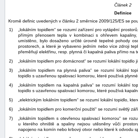
Článek 2
Definice
Kromě definic uvedených v článku 2 směrnice 2009/125/ES se použij
1)
„lokálním topidlem“ se rozumí zařízení pro vytápění prostor
přímým přenosem tepla v kombinaci s ohřevem kapaliny,
umístěno, bylo dosaženo určité úrovně tepelné pohody oso
prostorech, a které je vybaveno jedním nebo více zdroji tep
přeměňují elektřinu, resp. plynná či kapalná paliva přímo na t
2)
„lokálním topidlem pro domácnost“ se rozumí lokální topidlo ji
3)
„lokálním topidlem na plynná paliva“ se rozumí lokální to
topidlo s uzavřenou spalovací komorou, které používá plynné 
4)
„lokálním topidlem na kapalná paliva“ se rozumí lokální to
topidlo s uzavřenou spalovací komorou, které používá kapaln
5)
„elektrickým lokálním topidlem“ se rozumí lokální topidlo, kter
6)
„lokálním topidlem pro komerční použití“ se rozumí světlý zář
7)
„lokálním topidlem s otevřenou spalovací komorou“ se rozum
u kterého ohniště a spaliny nejsou utěsněny vůči prosto
napojeno na komín nebo krbový otvor nebo které k odvodu sp