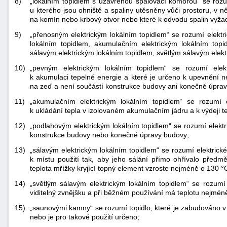
8)
„lokálním topidlem s uzavřenou spalovací komorou“ se rozum
u kterého jsou ohniště a spaliny utěsněny vůči prostoru, v 
na komín nebo krbový otvor nebo které k odvodu spalin vyža
9)
„přenosným elektrickým lokálním topidlem“ se rozumí elektri
lokálním topidlem, akumulačním elektrickým lokálním topi
sálavým elektrickým lokálním topidlem, světlým sálavým elekt
10)
„pevným elektrickým lokálním topidlem“ se rozumí elekt
k akumulaci tepelné energie a které je určeno k upevnění n
na zeď a není součástí konstrukce budovy ani konečné úpra
11)
„akumulačním elektrickým lokálním topidlem“ se rozumí el
k ukládání tepla v izolovaném akumulačním jádru a k výdeji t
12)
„podlahovým elektrickým lokálním topidlem“ se rozumí elektri
konstrukce budovy nebo konečné úpravy budovy;
13)
„sálavým elektrickým lokálním topidlem“ se rozumí elektrick
k místu použití tak, aby jeho sálání přímo ohřívalo před
teplota mřížky kryjící topný element vzroste nejméně o 130 °
14)
„světlým sálavým elektrickým lokálním topidlem“ se rozumí e
viditelný zvnějšku a při běžném používání má teplotu nejmén
15)
„saunovými kamny“ se rozumí topidlo, které je zabudováno v
nebo je pro takové použití určeno;