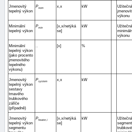
Jmenovitý
P
x,x
kW
Užitečná
nom
tepelný výkon
jmenovi
výkonu
Minimální
P
[x,x/netýká
kW
Užitečná
min
tepelný výkon
se]
minimál
výkonu
Minimální
..
[x]
%
tepelný výkon
(jako procento
jmenovitého
tepelného
výkonu)
Jmenovitý
P
x,x
kW
system
tepelný výkon
sestavy
tmavého
trubkového
zářiče
(případně)
Jmenovitý
P
[x,x/netýká
kW
Užitečná
heater,i
tepelný výkon
se]
segment
segmentu
trubkové