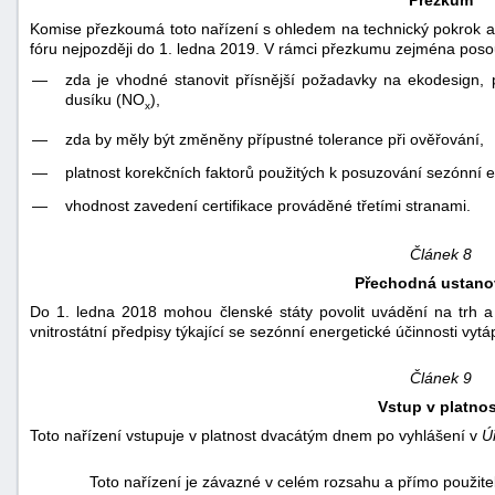
Přezkum
Komise přezkoumá toto nařízení s ohledem na technický pokrok a
fóru nejpozději do 1. ledna 2019. V rámci přezkumu zejména poso
—
zda je vhodné stanovit přísnější požadavky na ekodesign, 
dusíku (NO
),
x
—
zda by měly být změněny přípustné tolerance při ověřování,
—
platnost korekčních faktorů použitých k posuzování sezónní en
—
vhodnost zavedení certifikace prováděné třetími stranami.
Článek 8
Přechodná ustano
Do 1. ledna 2018 mohou členské státy povolit uvádění na trh a d
vnitrostátní předpisy týkající se sezónní energetické účinnosti vyt
Článek 9
Vstup v platnos
Toto nařízení vstupuje v platnost dvacátým dnem po vyhlášení v
Ú
Toto nařízení je závazné v celém rozsahu a přímo použite