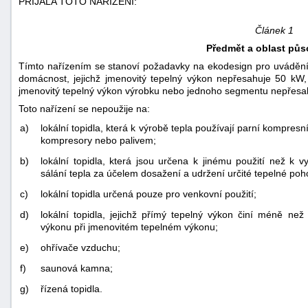
PŘIJALA TOTO NAŘÍZENÍ:
Článek 1
Předmět a oblast půs
Tímto nařízením se stanoví požadavky na ekodesign pro uvádění 
domácnost, jejichž jmenovitý tepelný výkon nepřesahuje 50 kW, 
jmenovitý tepelný výkon výrobku nebo jednoho segmentu nepřesa
Toto nařízení se nepoužije na:
a)
lokální topidla, která k výrobě tepla používají parní kompres
kompresory nebo palivem;
b)
lokální topidla, která jsou určena k jinému použití než k 
sálání tepla za účelem dosažení a udržení určité tepelné po
c)
lokální topidla určená pouze pro venkovní použití;
d)
lokální topidla, jejichž přímý tepelný výkon činí méně 
výkonu při jmenovitém tepelném výkonu;
e)
ohřívače vzduchu;
f)
saunová kamna;
g)
řízená topidla.