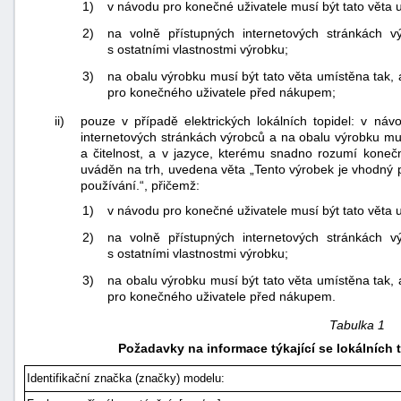
1)
v návodu pro konečné uživatele musí být tato věta
2)
na volně přístupných internetových stránkách 
s ostatními vlastnostmi výrobku;
3)
na obalu výrobku musí být tato věta umístěna tak, 
pro konečného uživatele před nákupem;
ii)
pouze v případě elektrických lokálních topidel: v ná
internetových stránkách výrobců a na obalu výrobku musí
a čitelnost, a v jazyce, kterému snadno rozumí koneč
uváděn na trh, uvedena věta „Tento výrobek je vhodný
používání.“, přičemž:
1)
v návodu pro konečné uživatele musí být tato věta
2)
na volně přístupných internetových stránkách 
s ostatními vlastnostmi výrobku;
3)
na obalu výrobku musí být tato věta umístěna tak, 
pro konečného uživatele před nákupem.
Tabulka 1
Požadavky na informace týkající se lokálních 
Identifikační značka (značky) modelu: