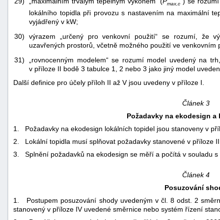
29)
„maximálním trvalým tepelným výkonem“ (
P
) se rozumí
max,c
lokálního topidla při provozu s nastavením na maximální tep
vyjádřený v kW;
30)
výrazem „určený pro venkovní použití“ se rozumí, že 
uzavřených prostorů, včetně možného použití ve venkovním p
31)
„rovnocenným modelem“ se rozumí model uvedený na trh, 
v příloze II bodě 3 tabulce 1, 2 nebo 3 jako jiný model uvede
Další definice pro účely příloh II až V jsou uvedeny v příloze I.
Článek 3
Požadavky na ekodesign a
1. Požadavky na ekodesign lokálních topidel jsou stanoveny v příl
2. Lokální topidla musí splňovat požadavky stanovené v příloze II
3. Splnění požadavků na ekodesign se měří a počítá v souladu s 
Článek 4
Posuzování sho
1. Postupem posuzování shody uvedeným v čl. 8 odst. 2 směrnic
stanovený v příloze IV uvedené směrnice nebo systém řízení stan