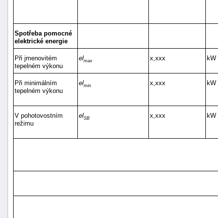
Spotřeba pomocné
elektrické energie
Při jmenovitém
el
x,xxx
kW
max
tepelném výkonu
Při minimálním
el
x,xxx
kW
min
tepelném výkonu
V pohotovostním
el
x,xxx
kW
SB
režimu