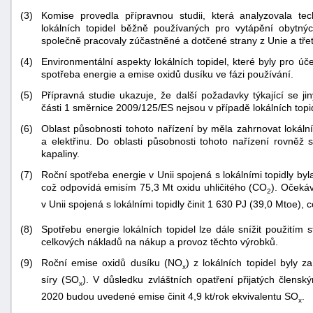
(3)
Komise provedla přípravnou studii, která analyzovala te
lokálních topidel běžně používaných pro vytápění obytný
společně pracovaly zúčastněné a dotčené strany z Unie a třet
(4)
Environmentální aspekty lokálních topidel, které byly pro ú
spotřeba energie a emise oxidů dusíku ve fázi používání.
(5)
Přípravná studie ukazuje, že další požadavky týkající se j
části 1 směrnice 2009/125/ES nejsou v případě lokálních topi
(6)
Oblast působnosti tohoto nařízení by měla zahrnovat lokální
a elektřinu. Do oblasti působnosti tohoto nařízení rovněž 
kapaliny.
(7)
Roční spotřeba energie v Unii spojená s lokálními topidly b
což odpovídá emisím 75,3 Mt oxidu uhličitého (CO
). Očeká
2
v Unii spojená s lokálními topidly činit 1 630 PJ (39,0 Mtoe)
(8)
Spotřebu energie lokálních topidel lze dále snížit použitím
+náhrady
celkových nákladů na nákup a provoz těchto výrobků.
(9)
Roční emise oxidů dusíku (NO
) z lokálních topidel byly 
x
síry (SO
). V důsledku zvláštních opatření přijatých člensk
x
2020 budou uvedené emise činit 4,9 kt/rok ekvivalentu SO
.
x