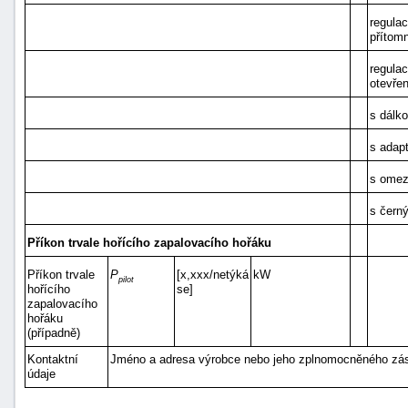
regulac
přítom
regulac
otevře
s dálk
s adap
s omez
s čern
Příkon trvale hořícího zapalovacího hořáku
Příkon trvale
P
[x,xxx/netýká
kW
pilot
hořícího
se]
zapalovacího
hořáku
(případně)
Kontaktní
Jméno a adresa výrobce nebo jeho zplnomocněného zá
údaje