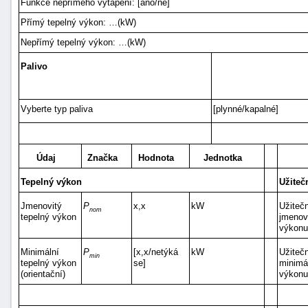
Funkce nepřímého vytápění: [ano/ne]
Přímý tepelný výkon: …(kW)
Nepřímý tepelný výkon: …(kW)
Palivo
Vyberte typ paliva
[plynné/kapalné]
Údaj
Značka
Hodnota
Jednotka
Tepelný výkon
Užiteč
Jmenovitý
P
x,x
kW
Užitečn
nom
tepelný výkon
jmenov
výkonu
Minimální
P
[x,x/netýká
kW
Užitečn
min
tepelný výkon
se]
minimá
(orientační)
výkonu 