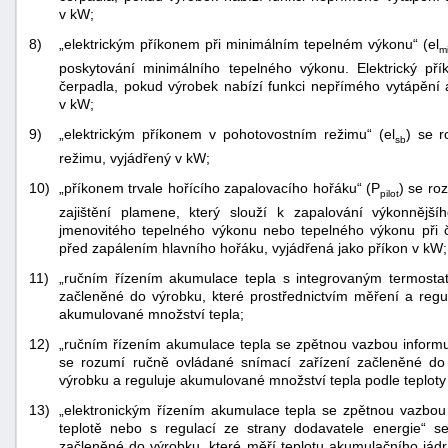
v kW;
8)
„elektrickým příkonem při minimálním tepelném výkonu“ (el
m
poskytování minimálního tepelného výkonu. Elektrický p
čerpadla, pokud výrobek nabízí funkci nepřímého vytápění a
v kW;
9)
„elektrickým příkonem v pohotovostním režimu“ (el
) se r
sb
režimu, vyjádřený v kW;
10)
„příkonem trvale hořícího zapalovacího hořáku“ (P
) se ro
pilot
zajištění plamene, který slouží k zapalování výkonnějš
jmenovitého tepelného výkonu nebo tepelného výkonu při 
před zapálením hlavního hořáku, vyjádřená jako příkon v kW;
11)
„ručním řízením akumulace tepla s integrovaným termosta
začleněné do výrobku, které prostřednictvím měření a regu
akumulované množství tepla;
12)
„ručním řízením akumulace tepla se zpětnou vazbou informují
se rozumí ručně ovládané snímací zařízení začleněné do 
výrobku a reguluje akumulované množství tepla podle teploty 
13)
„elektronickým řízením akumulace tepla se zpětnou vazbou i
teplotě nebo s regulací ze strany dodavatele energie“ s
začleněné do výrobku, které měří teplotu akumulačního jád