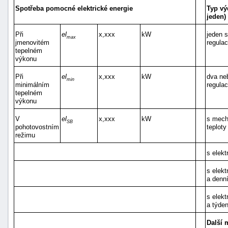
Spotřeba pomocné elektrické energie
Typ vý
jeden)
Při
el
x,xxx
kW
jeden 
max
jmenovitém
regulac
tepelném
výkonu
Při
el
x,xxx
kW
dva ne
min
minimálním
regulac
tepelném
výkonu
V
el
x,xxx
kW
s mech
SB
pohotovostním
teploty
režimu
s elekt
s elekt
a denn
s elekt
a týde
Další 