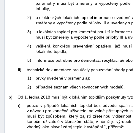
parametry musí být změřeny a vypočteny podle př
tabulky;
2)
u elektrických lokálních topidel informace uvedené
změřeny a vypočteny podle přílohy III a uvedeny s p
3)
u lokálních topidel pro komerční použití informace
musí být změřeny a vypočteny podle přílohy III a uv
4)
veškerá konkrétní preventivní opatření, jež musí
lokálního topidla;
5)
informace potřebné pro demontáž, recyklaci a/nebo l
ii)
technická dokumentace pro účely posuzování shody podl
1)
prvky uvedené v písmenu a);
2)
případně seznam všech rovnocenných modelů.
b)
Od 1. ledna 2018 musí být k lokálním topidlům poskytnuty tyt
i)
pouze v případě lokálních topidel bez odvodu spalin 
v návodu pro konečné uživatele, na volně přístupných i
musí být způsobem, který zajistí zřetelnou viditelnos
koneční uživatelé v členském státě, v němž je výrobek
vhodný jako hlavní zdroj tepla k vytápění.“, přičemž: