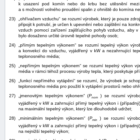
k usazení pod komín nebo do krbu bez utěsnění mez
a s možností volného proudění spalin z ohniště do komína n
23)
„ohřívačem vzduchu“ se rozumí výrobek, který je pouze zdroj
připojit k potrubí, je určen k upevnění nebo zajištění na kon
vzduch pomocí zařízení zajišťujícího pohyb vzduchu, aby v
bylo dosaženo určité úrovně tepelné pohody osob;
24)
„přímým tepelným výkonem“ se rozumí tepelný výkon výrob
a konvekcí do vzduchu, vyjádřený v kW a nezahrnující tep
teplonosného média;
25)
„nepřímým tepelným výkonem“ se rozumí tepelný výkon výr
média v rámci téhož procesu výroby tepla, který poskytuje př
26)
„funkcí nepřímého vytápění“ se rozumí, že výrobek je scho
teplonosného média pro použití k vytápění prostorů nebo ohř
27)
„jmenovitým tepelným výkonem“ (
P
) se rozumí výrobc
nom
vyjádřený v kW a zahrnující přímý tepelný výkon i (případn
na maximální tepelný výkon, který lze dlouhodobě udržet;
28)
„minimálním tepelným výkonem“ (
P
) se rozumí výrobc
min
vyjádřený v kW a zahrnující přímý tepelný výkon i (případn
na nejnižší tepelný výkon;