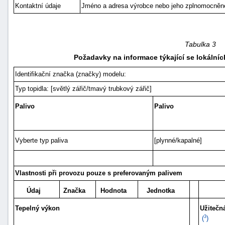
Kontaktní údaje
Jméno a adresa výrobce nebo jeho zplnomocněn
Tabulka 3
Požadavky na informace týkající se lokálníc
Identifikační značka (značky) modelu:
Typ topidla: [světlý zářič/tmavý trubkový zářič]
Palivo
Palivo
Vyberte typ paliva
[plynné/kapalné]
Vlastnosti při provozu pouze s preferovaným palivem
Údaj
Značka
Hodnota
Jednotka
Tepelný výkon
Užitečn
3
(
)