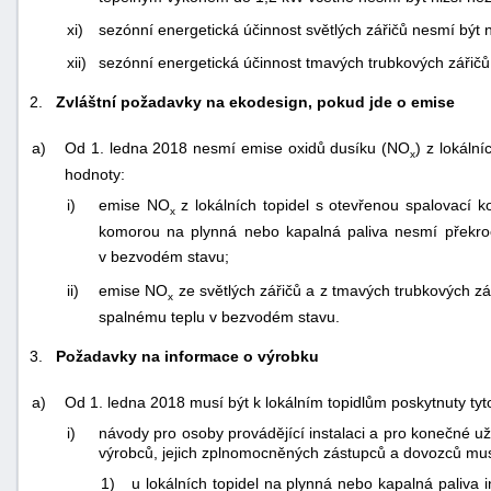
xi)
sezónní energetická účinnost světlých zářičů nesmí být 
xii)
sezónní energetická účinnost tmavých trubkových zářičů
2.
Zvláštní požadavky na ekodesign, pokud jde o emise
a)
Od 1. ledna 2018 nesmí emise oxidů dusíku (NO
) z lokální
x
hodnoty:
i)
emise NO
z lokálních topidel s otevřenou spalovací k
x
komorou na plynná nebo kapalná paliva nesmí překr
v bezvodém stavu;
ii)
emise NO
ze světlých zářičů a z tmavých trubkových z
x
spalnému teplu v bezvodém stavu.
3.
Požadavky na informace o výrobku
a)
Od 1. ledna 2018 musí být k lokálním topidlům poskytnuty tyt
i)
návody pro osoby provádějící instalaci a pro konečné uži
výrobců, jejich zplnomocněných zástupců a dovozců mus
1)
u lokálních topidel na plynná nebo kapalná paliva