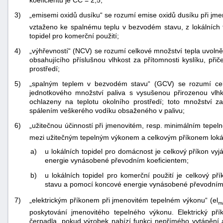
koeficientu je CC = 2,5;
3)
„emisemi oxidů dusíku“ se rozumí emise oxidů dusíku při j
vztaženo ke spalnému teplu v bezvodém stavu, z lokálních t
topidel pro komerční použití;
4)
„výhřevností“ (NCV) se rozumí celkové množství tepla uvoln
obsahujícího příslušnou vlhkost za přítomnosti kyslíku, při
prostředí;
5)
„spalným teplem v bezvodém stavu“ (GCV) se rozumí cel
jednotkového množství paliva s vysušenou přirozenou vlhko
ochlazeny na teplotu okolního prostředí; toto množství z
spálením veškerého vodíku obsaženého v palivu;
6)
„užitečnou účinností při jmenovitém, resp. minimálním tepel
mezi užitečným tepelným výkonem a celkovým příkonem lokáln
a)
u lokálních topidel pro domácnost je celkový příkon v
energie vynásobené převodním koeficientem;
b)
u lokálních topidel pro komerční použití je celkový 
stavu a pomocí koncové energie vynásobené převodním 
7)
„elektrickým příkonem při jmenovitém tepelném výkonu“ (el
m
poskytování jmenovitého tepelného výkonu. Elektrický p
čerpadla, pokud výrobek nabízí funkci nepřímého vytápění a