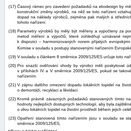
"náhradě
(17)
Časový rámec pro zavedení požadavků na ekodesign by měl b
konstrukční změny výrobků, na něž se toto nařízení vztahu
škod"
dopad na náklady výrobců, zejména pak malých a středních 
tohoto nařízení.
(18)
Parametry výrobků by měly být měřeny a vypočteny za použ
metod měření a výpočtů, které zohledňují uznávané nej
k dispozici – harmonizovaných norem přijatých evropskými
Komise v souladu s postupy stanovenými nařízením Evropsk
(19)
V souladu s článkem 8 směrnice 2009/125/ES určuje toto nař
(20)
Pro snazší ověřování shody by výrobci měli poskytovat 
v přílohách IV a V směrnice 2009/125/ES, pokud se takov
nařízením.
(21)
V zájmu dalšího omezení dopadu lokálních topidel na životn
o demontáži, recyklaci a likvidaci.
(22)
Kromě právně závazných požadavků stanovených tímto naří
hodnoty nejlepších dostupných technologií, aby byla zajištěn
o vlivu lokálních topidel na životní prostředí během jejich celé
(23)
Opatření stanovená tímto nařízením jsou v souladu se st
směrnice 2009/125/ES,