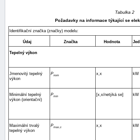
Tabulka 2
Požadavky na informace týkající se elek
Identifikační značka (značky) modelu:
Údaj
Značka
Hodnota
Jed
Tepelný výkon
Jmenovitý tepelný
P
x,x
kW
nom
výkon
Minimální tepelný
P
[x,x/netýká se]
kW
min
výkon (orientační)
Maximální trvalý
P
x,x
kW
max,c
tepelný výkon