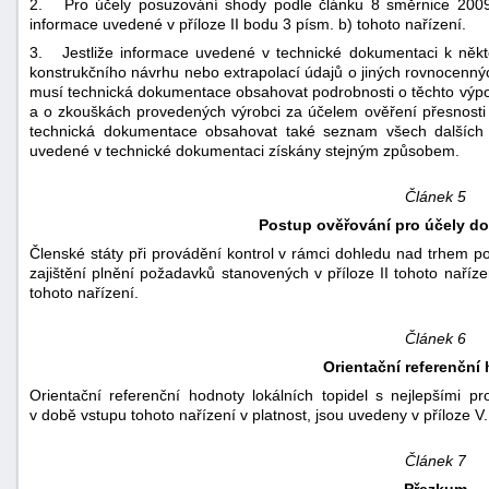
2. Pro účely posuzování shody podle článku 8 směrnice 200
informace uvedené v příloze II bodu 3 písm. b) tohoto nařízení.
3. Jestliže informace uvedené v technické dokumentaci k něk
konstrukčního návrhu nebo extrapolací údajů o jiných rovnocenn
musí technická dokumentace obsahovat podrobnosti o těchto výpo
a o zkouškách provedených výrobci za účelem ověření přesnosti
technická dokumentace obsahovat také seznam všech dalších 
uvedené v technické dokumentaci získány stejným způsobem.
Článek 5
Postup ověřování pro účely d
Členské státy při provádění kontrol v rámci dohledu nad trhem p
zajištění plnění požadavků stanovených v příloze II tohoto naříze
tohoto nařízení.
Článek 6
Orientační referenční
Orientační referenční hodnoty lokálních topidel s nejlepšími p
v době vstupu tohoto nařízení v platnost, jsou uvedeny v příloze V.
Článek 7