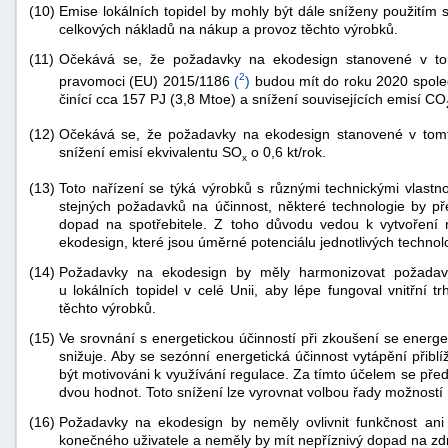
(10)
Emise lokálních topidel by mohly být dále sníženy použitím 
celkových nákladů na nákup a provoz těchto výrobků.
(11)
Očekává se, že požadavky na ekodesign stanovené v to
2
pravomoci (EU) 2015/1186
(
)
budou mít do roku 2020 spole
činící cca 157 PJ (3,8 Mtoe) a snížení souvisejících emisí CO
(12)
Očekává se, že požadavky na ekodesign stanovené v tomt
snížení emisí ekvivalentu SO
o 0,6 kt/rok.
x
-
(13)
Toto nařízení se týká výrobků s různými technickými vlast
náhrady
stejných požadavků na účinnost, některé technologie by př
dopad na spotřebitele. Z toho důvodu vedou k vytvoření
ekodesign, které jsou úměrné potenciálu jednotlivých technolo
(14)
Požadavky na ekodesign by měly harmonizovat požadav
u lokálních topidel v celé Unii, aby lépe fungoval vnitřní 
těchto výrobků.
(15)
Ve srovnání s energetickou účinností při zkoušení se energe
snižuje. Aby se sezónní energetická účinnost vytápění přiblíž
být motivováni k využívání regulace. Za tímto účelem se pře
dvou hodnot. Toto snížení lze vyrovnat volbou řady možností 
(16)
Požadavky na ekodesign by neměly ovlivnit funkčnost ani 
konečného uživatele a neměly by mít nepříznivý dopad na zdra