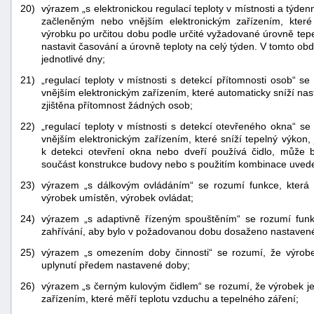
20)
výrazem „s elektronickou regulací teploty v místnosti a týd
začleněným nebo vnějším elektronickým zařízením, které
výrobku po určitou dobu podle určité vyžadované úrovně tep
nastavit časování a úrovně teploty na celý týden. V tomto o
jednotlivé dny;
21)
„regulací teploty v místnosti s detekcí přítomnosti osob“ 
vnějším elektronickým zařízením, které automaticky sníží nas
zjištěna přítomnost žádných osob;
22)
„regulací teploty v místnosti s detekcí otevřeného okna“ 
vnějším elektronickým zařízením, které sníží tepelný výkon,
k detekci otevření okna nebo dveří používá čidlo, může
součást konstrukce budovy nebo s použitím kombinace uved
23)
výrazem „s dálkovým ovládáním“ se rozumí funkce, která 
výrobek umístěn, výrobek ovládat;
24)
výrazem „s adaptivně řízeným spouštěním“ se rozumí funkc
zahřívání, aby bylo v požadovanou dobu dosaženo nastavené
25)
výrazem „s omezením doby činnosti“ se rozumí, že výrobek
uplynutí předem nastavené doby;
26)
výrazem „s černým kulovým čidlem“ se rozumí, že výrobek j
zařízením, které měří teplotu vzduchu a tepelného záření;