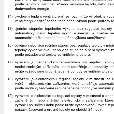
podle teploty v místnosti a/nebo venkovní teploty, nebo za
dodavatelem energie;
14)
„výdejem tepla s ventilátorem“ se rozumí, že výrobek je vyb
ventilátory) k přizpůsobení tepelného výkonu podle potřeby te
15)
„jedním stupněm tepelného výkonu, bez regulace teploty
automaticky měnit tepelný výkon a neexistuje zpětná vaz
automatické přizpůsobení tepelného výkonu umožňovala;
16)
„dvěma nebo více ručními stupni, bez regulace teploty v mís
tepelný výkon ve dvou nebo více stupních a není vybaven za
podle požadované teploty ve vnitřním prostoru;
17)
výrazem „s mechanickým termostatem pro regulaci teploty
neelektronickým zařízením, které umožňuje automaticky mě
určité vyžadované úrovně tepelné pohody ve vnitřním prostor
18)
výrazem „s elektronickou regulací teploty v místnosti“ s
vnějším elektronickým zařízením, které umožňuje automati
podle určité vyžadované úrovně tepelné pohody ve vnitřním p
19)
výrazem „s elektronickou regulací teploty v místnosti a de
začleněným nebo vnějším elektronickým zařízením, které
výrobku po určitou dobu podle určité vyžadované úrovně tep
nastavit časování a úrovně teploty na období 24 hodin;