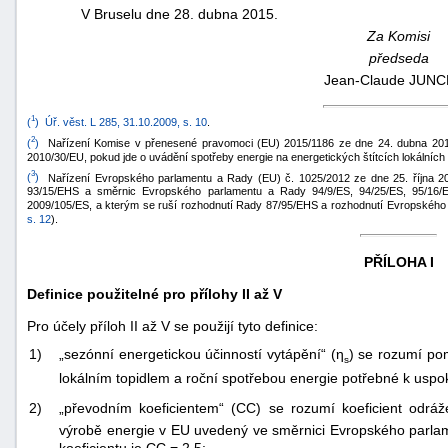
V Bruselu dne 28. dubna 2015.
Za Komisi
předseda
Jean-Claude JUN
1
(
)
Úř. věst. L 285, 31.10.2009, s. 10
.
2
(
)
Nařízení Komise v přenesené pravomoci (EU) 2015/1186 ze dne 24. dubna 201
2010/30/EU, pokud jde o uvádění spotřeby energie na energetických štítcích lokálních t
3
(
)
Nařízení Evropského parlamentu a Rady (EU) č. 1025/2012 ze dne 25. října 2
93/15/EHS a směrnic Evropského parlamentu a Rady 94/9/ES, 94/25/ES, 95/16/E
2009/105/ES, a kterým se ruší rozhodnutí Rady 87/95/EHS a rozhodnutí Evropského
s. 12
).
PŘÍLOHA I
Definice použitelné pro přílohy II až V
Pro účely příloh II až V se použijí tyto definice:
1)
„sezónní energetickou účinností vytápění“ (η
) se rozumí po
s
lokálním topidlem a roční spotřebou energie potřebné k uspok
2)
„převodním koeficientem“ (CC) se rozumí koeficient odrá
výrobě energie v EU uvedený ve směrnici Evropského parl