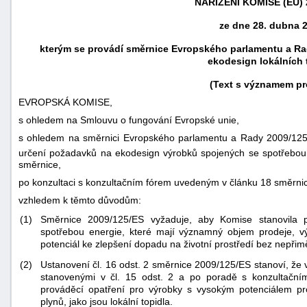
NAŘÍZENÍ KOMISE (EU) 
ze dne 28. dubna 
kterým se provádí směrnice Evropského parlamentu a Ra
ekodesign lokálních 
(Text s významem pr
EVROPSKÁ KOMISE,
s ohledem na Smlouvu o fungování Evropské unie,
s ohledem na směrnici Evropského parlamentu a Rady 2009/125/
určení požadavků na ekodesign výrobků spojených se spotřebou
směrnice,
po konzultaci s konzultačním fórem uvedeným v článku 18 směrni
náhrady
vzhledem k těmto důvodům:
škody
(1)
Směrnice 2009/125/ES vyžaduje, aby Komise stanovila 
spotřebou energie, které mají významný objem prodeje, 
potenciál ke zlepšení dopadu na životní prostředí bez nepři
(2)
Ustanovení čl. 16 odst. 2 směrnice 2009/125/ES stanoví, že v 
stanovenými v čl. 15 odst. 2 a po poradě s konzultačn
prováděcí opatření pro výrobky s vysokým potenciálem pro
plynů, jako jsou lokální topidla.