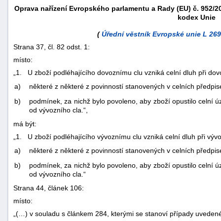
Oprava nařízení Evropského parlamentu a Rady (EU) č. 952/201
kodex Unie
(
Úřední věstník Evropské unie L 269 
Strana 37, čl. 82 odst. 1:
místo:
„1. U zboží podléhajícího dovoznímu clu vzniká celní dluh při do
a)
některé z některé z povinností stanovených v celních předpis
b)
podmínek, za nichž bylo povoleno, aby zboží opustilo celn
od vývozního cla.“,
má být:
„1. U zboží podléhajícího vývoznímu clu vzniká celní dluh při vý
náhrady
a)
některé z některé z povinností stanovených v celních předpi
škody
b)
podmínek, za nichž bylo povoleno, aby zboží opustilo celn
od vývozního cla.“
Strana 44, článek 106:
místo:
„(…) v souladu s článkem 284, kterými se stanoví případy uvedené 