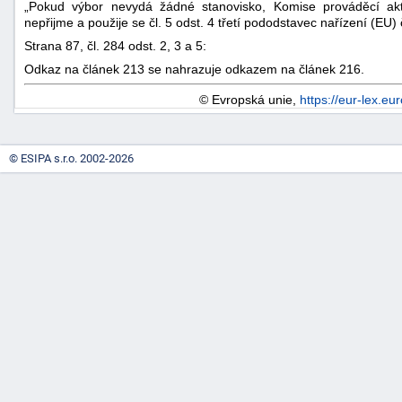
„Pokud výbor nevydá žádné stanovisko, Komise prováděcí ak
nepřijme a použije se čl. 5 odst. 4 třetí pododstavec nařízení (EU)
Strana 87, čl. 284 odst. 2, 3 a 5:
Odkaz na článek 213 se nahrazuje odkazem na článek 216.
© Evropská unie,
https://eur-lex.eu
© ESIPA s.r.o. 2002-2026