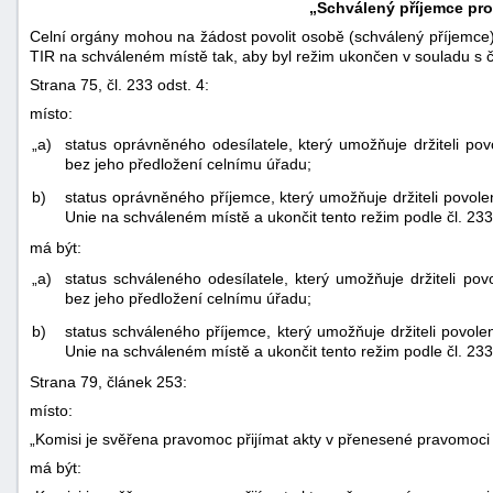
„Schválený příjemce pro
Celní orgány mohou na žádost povolit osobě (schválený příjemce
TIR na schváleném místě tak, aby byl režim ukončen v souladu s č
Strana 75, čl. 233 odst. 4:
místo:
„a)
status oprávněného odesílatele, který umožňuje držiteli pov
bez jeho předložení celnímu úřadu;
b)
status oprávněného příjemce, který umožňuje držiteli povole
Unie na schváleném místě a ukončit tento režim podle čl. 233
má být:
„a)
status schváleného odesílatele, který umožňuje držiteli pov
bez jeho předložení celnímu úřadu;
b)
status schváleného příjemce, který umožňuje držiteli povole
Unie na schváleném místě a ukončit tento režim podle čl. 233
Strana 79, článek 253:
místo:
„Komisi je svěřena pravomoc přijímat akty v přenesené pravomoci 
má být: