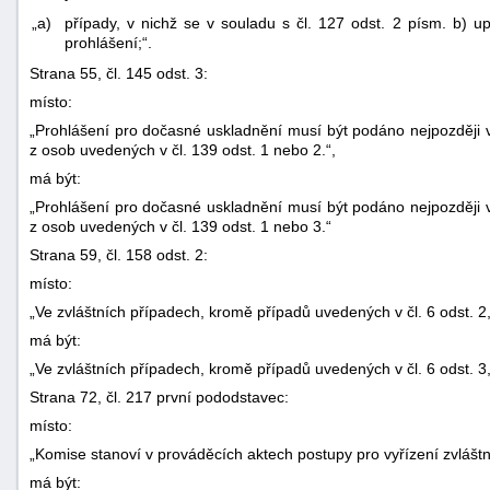
„a)
případy, v nichž se v souladu s čl. 127 odst. 2 písm. b) u
prohlášení;“.
Strana 55, čl. 145 odst. 3:
místo:
„Prohlášení pro dočasné uskladnění musí být podáno nejpozději 
z osob uvedených v čl. 139 odst. 1 nebo 2.“,
má být:
-
„Prohlášení pro dočasné uskladnění musí být podáno nejpozději 
náhrady
z osob uvedených v čl. 139 odst. 1 nebo 3.“
Strana 59, čl. 158 odst. 2:
místo:
„Ve zvláštních případech, kromě případů uvedených v čl. 6 odst. 2,
má být:
„Ve zvláštních případech, kromě případů uvedených v čl. 6 odst. 3,
Strana 72, čl. 217 první pododstavec:
místo:
„Komise stanoví v prováděcích aktech postupy pro vyřízení zvláštn
má být: