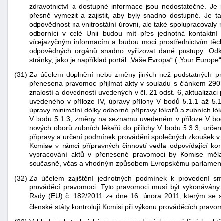
zdravotnictví a dostupné informace jsou nedostatečné. Je 
přesně vymezit a zajistit, aby byly snadno dostupné. Je ta
odpovědnost na vnitrostátní úrovni, ale také spolupracovaly 
odborníci v celé Unii budou mít přes jednotná kontaktní
vícejazyčným informacím a budou moci prostřednictvím těch
odpovědných orgánů snadno vyřizovat dané postupy. Odka
stránky, jako je například portál „Vaše Evropa“ („Your Europe“
(31)
Za účelem doplnění nebo změny jiných než podstatných p
přenesena pravomoc přijímat akty v souladu s článkem 290 
znalostí a dovedností uvedených v čl. 21 odst. 6, aktualizaci
uvedeného v příloze IV, úpravy přílohy V bodů 5.1.1 až 5.1.4
úpravy minimální délky odborné přípravy lékařů a zubních lé
V bodu 5.1.3, změny na seznamu uvedeném v příloze V bodec
nových oborů zubních lékařů do přílohy V bodu 5.3.3, urč
přípravy a určení podmínek provádění společných zkoušek v r
Komise v rámci přípravných činností vedla odpovídající kon
vypracování aktů v přenesené pravomoci by Komise měla 
současně, včas a vhodným způsobem Evropskému parlamen
(32)
Za účelem zajištění jednotných podmínek k provedení s
prováděcí pravomoci. Tyto pravomoci musí být vykonávány
Rady (EU) č. 182/2011 ze dne 16. února 2011, kterým se 
členské státy kontrolují Komisi při výkonu prováděcích pravo