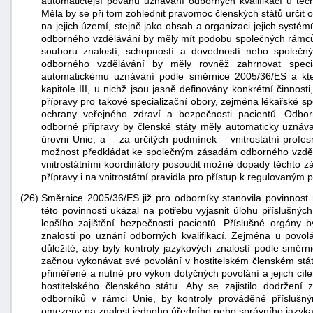
automatičtější povahu uznávání odborných kvalifikací u těch
Měla by se při tom zohlednit pravomoc členských států určit
na jejich území, stejně jako obsah a organizaci jejich syst
odborného vzdělávání by měly mít podobu společných rámc
souboru znalostí, schopností a dovedností nebo společn
odborného vzdělávání by měly rovněž zahrnovat specia
automatickému uznávání podle směrnice 2005/36/ES a kter
kapitole III, u nichž jsou jasně definovány konkrétní činnos
přípravy pro takové specializační obory, zejména lékařské sp
ochrany veřejného zdraví a bezpečnosti pacientů. Odbor
odborné přípravy by členské státy měly automaticky uznáva
úrovni Unie, a – za určitých podmínek – vnitrostátní profe
možnost předkládat ke společným zásadám odborného vzděl
vnitrostátními koordinátory posoudit možné dopady těchto z
přípravy i na vnitrostátní pravidla pro přístup k regulovaným 
(26)
Směrnice 2005/36/ES již pro odborníky stanovila povinnost 
této povinnosti ukázal na potřebu vyjasnit úlohu příslušný
lepšího zajištění bezpečnosti pacientů. Příslušné orgány 
znalostí po uznání odborných kvalifikací. Zejména u povol
důležité, aby byly kontroly jazykových znalostí podle směr
začnou vykonávat své povolání v hostitelském členském státě
přiměřené a nutné pro výkon dotyčných povolání a jejich cíl
hostitelského členského státu. Aby se zajistilo dodržení 
odborníků v rámci Unie, by kontroly prováděné příslu
omezeny na znalost jednoho úředního nebo správního jazyka 