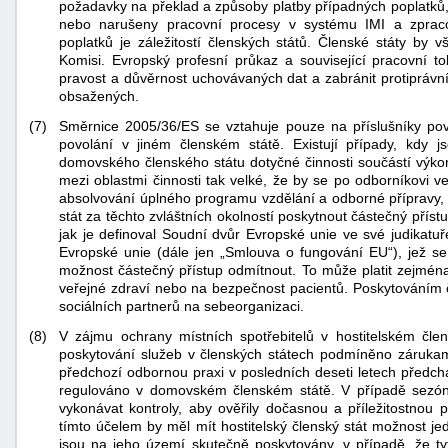
požadavky na překlad a způsoby platby případných poplatků,
"náhradě
nebo narušeny pracovní procesy v systému IMI a zpraco
poplatků je záležitostí členských států. Členské státy by 
škod"
Komisi. Evropský profesní průkaz a související pracovní tok
pravost a důvěrnost uchovávaných dat a zabránit protipráv
obsažených.
(7)
Směrnice 2005/36/ES se vztahuje pouze na příslušníky povo
povolání v jiném členském státě. Existují případy, kdy 
domovského členského státu dotyčné činnosti součástí výkonu 
mezi oblastmi činnosti tak velké, že by se po odborníkovi 
absolvování úplného programu vzdělání a odborné přípravy,
stát za těchto zvláštních okolností poskytnout částečný pří
jak je definoval Soudní dvůr Evropské unie ve své judikatu
Evropské unie (dále jen „Smlouva o fungování EU“), jež se
možnost částečný přístup odmítnout. To může platit zejmén
veřejné zdraví nebo na bezpečnost pacientů. Poskytováním 
sociálních partnerů na sebeorganizaci.
(8)
V zájmu ochrany místních spotřebitelů v hostitelském čle
poskytování služeb v členských státech podmíněno záruka
předchozí odbornou praxi v posledních deseti letech předch
regulováno v domovském členském státě. V případě sezónn
vykonávat kontroly, aby ověřily dočasnou a příležitostnou
tímto účelem by měl mít hostitelský členský stát možnost j
jsou na jeho území skutečně poskytovány, v případě, že ty