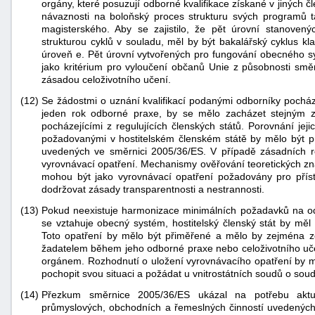
orgány, které posuzují odborné kvalifikace získané v jiných č
návaznosti na boloňský proces strukturu svých programů t
magisterského. Aby se zajistilo, že pět úrovní stanove
strukturou cyklů v souladu, měl by být bakalářský cyklus kl
úroveň e. Pět úrovní vytvořených pro fungování obecného 
jako kritérium pro vyloučení občanů Unie z působnosti směr
zásadou celoživotního učení.
(12)
Se žádostmi o uznání kvalifikací podanými odborníky pocházej
jeden rok odborné praxe, by se mělo zacházet stejným 
pocházejícími z regulujících členských států. Porovnání jeji
požadovanými v hostitelském členském státě by mělo být pr
uvedených ve směrnici 2005/36/ES. V případě zásadních ro
vyrovnávací opatření. Mechanismy ověřování teoretických zna
mohou být jako vyrovnávací opatření požadovány pro přís
dodržovat zásady transparentnosti a nestrannosti.
(13)
Pokud neexistuje harmonizace minimálních požadavků na od
se vztahuje obecný systém, hostitelský členský stát by měl 
Toto opatření by mělo být přiměřené a mělo by zejména zoh
žadatelem během jeho odborné praxe nebo celoživotního učen
orgánem. Rozhodnutí o uložení vyrovnávacího opatření by m
pochopit svou situaci a požádat u vnitrostátních soudů o so
(14)
Přezkum směrnice 2005/36/ES ukázal na potřebu aktua
průmyslových, obchodních a řemeslných činností uvedených v