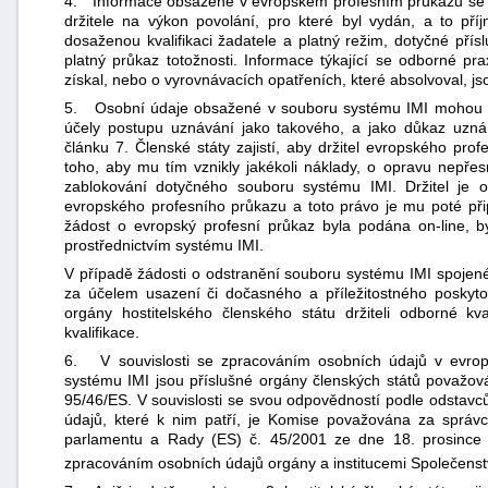
4. Informace obsažené v evropském profesním průkazu se om
držitele na výkon povolání, pro které byl vydán, a to pří
dosaženou kvalifikaci žadatele a platný režim, dotyčné přís
platný průkaz totožnosti. Informace týkající se odborné pr
získal, nebo o vyrovnávacích opatřeních, které absolvoval, j
5. Osobní údaje obsažené v souboru systému IMI mohou bý
účely postupu uznávání jako takového, a jako důkaz uzn
článku 7. Členské státy zajistí, aby držitel evropského pr
toho, aby mu tím vznikly jakékoli náklady, o opravu nepře
zablokování dotyčného souboru systému IMI. Držitel je 
evropského profesního průkazu a toto právo je mu poté př
žádost o evropský profesní průkaz byla podána on-line, b
prostřednictvím systému IMI.
V případě žádosti o odstranění souboru systému IMI spoj
za účelem usazení či dočasného a příležitostného poskytov
orgány hostitelského členského státu držiteli odborné kva
kvalifikace.
6. V souvislosti se zpracováním osobních údajů v evro
systému IMI jsou příslušné orgány členských států považov
95/46/ES. V souvislosti se svou odpovědností podle odstavc
údajů, které k nim patří, je Komise považována za správ
parlamentu a Rady (ES) č. 45/2001 ze dne 18. prosince 
zpracováním osobních údajů orgány a institucemi Společenst