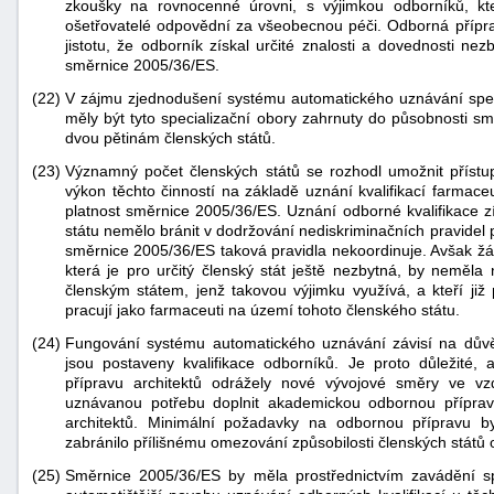
zkoušky na rovnocenné úrovni, s výjimkou odborníků, kteří
ošetřovatelé odpovědní za všeobecnou péči. Odborná přípra
jistotu, že odborník získal určité znalosti a dovednosti ne
směrnice 2005/36/ES.
(22)
V zájmu zjednodušení systému automatického uznávání specia
měly být tyto specializační obory zahrnuty do působnosti 
dvou pětinám členských států.
(23)
Významný počet členských států se rozhodl umožnit přístup
výkon těchto činností na základě uznání kvalifikací farmac
platnost směrnice 2005/36/ES. Uznání odborné kvalifikace 
státu nemělo bránit v dodržování nediskriminačních pravidel
směrnice 2005/36/ES taková pravidla nekoordinuje. Avšak žá
která je pro určitý členský stát ještě nezbytná, by neměla 
členským státem, jenž takovou výjimku využívá, a kteří ji
pracují jako farmaceuti na území tohoto členského státu.
(24)
Fungování systému automatického uznávání závisí na důvě
jsou postaveny kvalifikace odborníků. Je proto důležité
přípravu architektů odrážely nové vývojové směry ve vz
uznávanou potřebu doplnit akademickou odbornou příprav
architektů. Minimální požadavky na odbornou přípravu 
zabránilo přílišnému omezování způsobilosti členských států 
(25)
Směrnice 2005/36/ES by měla prostřednictvím zavádění s