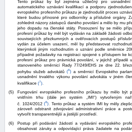
Tento průkaz by byl zejména užitečný pro usnadnění 
automatického uznávání kvalifikací a podporu zjednoduš
evropského profesního průkazu je zjednodušit proces uznává
které budou přínosné pro odborníky a příslušné orgány. 
zohlednit názory zástupců daného povolání a mělo by mu př
jeho dopadu na členské státy. Posouzení by se mělo příp
profesní průkaz by měl být vydáván na základě žádosti odbo
souvisejících přezkumných a ověřovacích postupů přísluš
vydán za účelem usazení, měl by představovat rozhodnut
kterýmkoli jiným rozhodnutím o uznání podle směrnice 200
-
případné požadavky na registraci spojené s přístupem ke k
náhrady
profesní průkaz pro právnická povolání, v jejichž případě 
stanoveného směrnicí Rady 77/249/EHS ze dne 22. břez
6
pohybu služeb advokátů
(
)
a směrnicí Evropského parla
usnadnění trvalého výkonu povolání advokáta v jiném čl
7
kvalifikace
(
)
.
(5)
Fungování evropského profesního průkazu by mělo být 
vnitřním trhu (dále jen systém „IMI“) vytvořeným n
8
č. 1024/2012
(
)
. Tento průkaz a systém IMI by měly zlepš
zároveň odstranit zdvojování administrativní práce a po
vytvořit transparentnější a jistější prostředí.
(6)
Postup při podávání žádostí a vydávání evropského prof
obsahovat záruky a odpovídající práva žadatele na podán