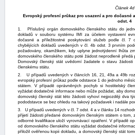
Článek 4d
Evropský profesní průkaz pro usazení a pro dočasné a 
odst. 4
1. Příslušný orgán domovského členského státu do jedno
dokladů v souboru systému IMI za účelem vystavení evr
dočasné a příležitostné poskytování služeb podle čl. 7
chybějících dokladů uvedených v čl. 4b odst. 3 prvním pod
požadovány, okamžikem, kdy uplyne jednotýdenní lhůta z
domovského členského státu poté žádost neprodleně předá p
Domovský členský stát uvědomí žadatele o stavu žádosti 
členskému státu.
2. U případů uvedených v článcích 16, 21, 49a a 49b rozho
evropský profesní průkaz podle odstavce 1 do jednoho měsí
státem. V případě oprávněných pochyb si hostitelský čl
vyžádat dodatečné informace nebo může požádat, aby domovsk
domovský členský stát této žádosti vyhoví nejpozději dva t
pododstavce se bez ohledu na takový požadavek i nadále pou
3. U případů uvedených v čl. 7 odst. 4 a v článku 14 rozhodn
přijetí žádosti předané domovským členským státem o tom, zd
odborné kvalifikace uloží vyrovnávací opatření. V případě o
od domovského členského státu vyžádat dodatečné informa
přiložil ověřenou kopii dokladu, a domovský členský stát to