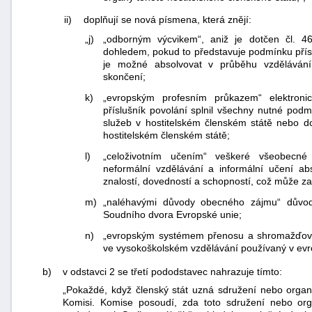
ii)
doplňují se nová písmena, která znějí:
„j)
„odborným výcvikem“, aniž je dotčen čl. 
dohledem, pokud to představuje podmínku přís
je možné absolvovat v průběhu vzděláván
skončení;
k)
„evropským profesním průkazem“ elektroni
příslušník povolání splnil všechny nutné pod
služeb v hostitelském členském státě nebo d
hostitelském členském státě;
l)
„celoživotním učením“ veškeré všeobecné 
neformální vzdělávání a informální učení a
znalostí, dovedností a schopností, což může zah
m)
„naléhavými důvody obecného zájmu“ důvody
Soudního dvora Evropské unie;
n)
„evropským systémem přenosu a shromažďován
ve vysokoškolském vzdělávání používaný v evr
b)
v odstavci 2 se třetí pododstavec nahrazuje tímto:
„Pokaždé, když členský stát uzná sdružení nebo orga
Komisi. Komise posoudí, zda toto sdružení nebo or