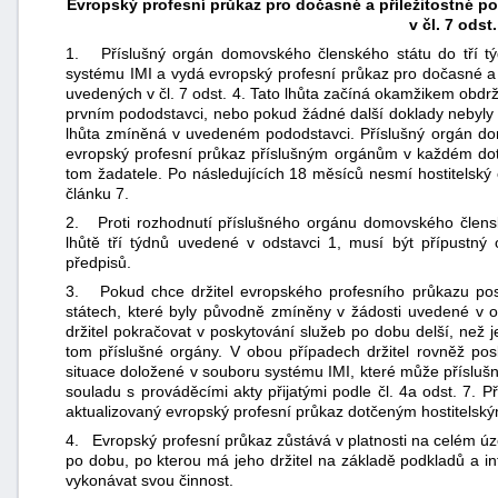
Evropský profesní průkaz pro dočasné a příležitostné p
v čl. 7 odst.
1. Příslušný orgán domovského členského státu do tří t
systému IMI a vydá evropský profesní průkaz pro dočasné a p
uvedených v čl. 7 odst. 4. Tato lhůta začíná okamžikem obdrž
prvním pododstavci, nebo pokud žádné další doklady nebyly
lhůta zmíněná v uvedeném pododstavci. Příslušný orgán d
evropský profesní průkaz příslušným orgánům v každém do
tom žadatele. Po následujících 18 měsíců nesmí hostitelský 
článku 7.
2. Proti rozhodnutí příslušného orgánu domovského člens
lhůtě tří týdnů uvedené v odstavci 1, musí být přípustný 
předpisů.
3. Pokud chce držitel evropského profesního průkazu posk
státech, které byly původně zmíněny v žádosti uvedené v o
držitel pokračovat v poskytování služeb po dobu delší, než
tom příslušné orgány. V obou případech držitel rovněž p
situace doložené v souboru systému IMI, které může příslu
souladu s prováděcími akty přijatými podle čl. 4a odst. 7.
aktualizovaný evropský profesní průkaz dotčeným hostitelsk
4. Evropský profesní průkaz zůstává v platnosti na celém úz
po dobu, po kterou má jeho držitel na základě podkladů a 
vykonávat svou činnost.