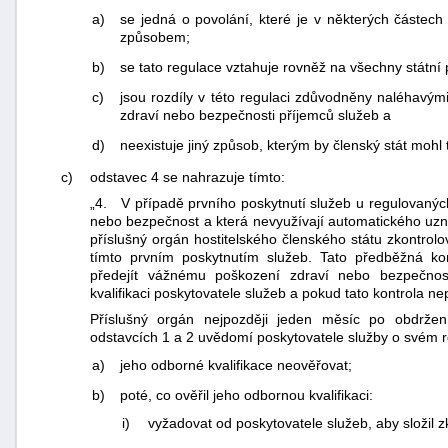
a)
se jedná o povolání, které je v některých částec
způsobem;
b)
se tato regulace vztahuje rovněž na všechny státní 
c)
jsou rozdíly v této regulaci zdůvodněny naléhavý
zdraví nebo bezpečnosti příjemců služeb a
d)
neexistuje jiný způsob, kterým by členský stát mohl t
c)
odstavec 4 se nahrazuje tímto:
„4. V případě prvního poskytnutí služeb u regulovaných
nebo bezpečnost a která nevyužívají automatického uznává
příslušný orgán hostitelského členského státu zkontrolo
tímto prvním poskytnutím služeb. Tato předběžná kon
předejít vážnému poškození zdraví nebo bezpečnost
kvalifikaci poskytovatele služeb a pokud tato kontrola n
Příslušný orgán nejpozději jeden měsíc po obdrže
odstavcích 1 a 2 uvědomí poskytovatele služby o svém r
a)
jeho odborné kvalifikace neověřovat;
b)
poté, co ověřil jeho odbornou kvalifikaci:
i)
vyžadovat od poskytovatele služeb, aby složil 