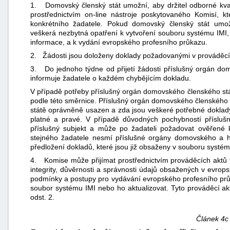
1. Domovský členský stát umožní, aby držitel odborné kval
prostřednictvím on-line nástroje poskytovaného Komisí, k
konkrétního žadatele. Pokud domovský členský stát umož
veškerá nezbytná opatření k vytvoření souboru systému IMI, k
informace, a k vydání evropského profesního průkazu.
2. Žádosti jsou doloženy doklady požadovanými v prováděcích
3. Do jednoho týdne od přijetí žádosti příslušný orgán dom
informuje žadatele o každém chybějícím dokladu.
V případě potřeby příslušný orgán domovského členského s
podle této směrnice. Příslušný orgán domovského členského 
státě oprávněně usazen a zda jsou veškeré potřebné doklad
platné a pravé. V případě důvodných pochybností přísluš
příslušný subjekt a může po žadateli požadovat ověřené 
stejného žadatele nesmí příslušné orgány domovského a h
předložení dokladů, které jsou již obsaženy v souboru systému
4. Komise může přijímat prostřednictvím prováděcích aktů te
integrity, důvěrnosti a správnosti údajů obsažených v evro
podmínky a postupy pro vydávání evropského profesního průka
soubor systému IMI nebo ho aktualizovat. Tyto prováděcí ak
odst. 2.
Článek 4c