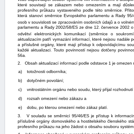
které souvisejí se zákazem nebo omezením a mají důsledk
profesního průkazu vystaveného podle této směrnice. Přito
která stanoví směrnice Evropského parlamentu a Rady 95/
osob v souvislosti se zpracováním osobních údajů a o volné
parlamentu a Rady 2002/58/ES ze dne 12. července 2002 o
odvětví elektronických komunikací (směrnice o soukromí
aktualizacím patří vymazání informací, které nejsou nadále 
a příslušné orgány, které mají přístup k odpovídajícímu so
každé aktualizaci. Touto povinností nejsou dotčeny povinnos
56a.
2. Obsah aktualizací informací podle odstavce 1 je omezen 
a)
totožnosti odborníka;
b)
dotyčném povolání;
c)
vnitrostátním orgánu nebo soudu, který přijal rozhodnu
d)
rozsah omezení nebo zákazu a
e)
dobu, po kterou omezení nebo zákaz platí.
3. V souladu se směrnicí 95/46/ES je přístup k informa
příslušné orgány domovského a hostitelského členského stát
profesního průkazu na jeho žádost o obsahu souboru systém