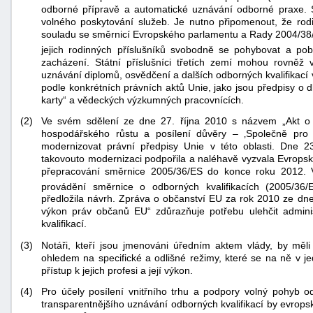
odborné přípravě a automatické uznávání odborné praxe. 
volného poskytování služeb. Je nutno připomenout, že rodi
souladu se směrnicí Evropského parlamentu a Rady 2004/38
jejich rodinných příslušníků svobodně se pohybovat a po
zacházení. Státní příslušníci třetích zemí mohou rovněž
uznávání diplomů, osvědčení a dalších odborných kvalifikací v
podle konkrétních právních aktů Unie, jako jsou předpisy o 
karty“ a vědeckých výzkumných pracovnících.
(2)
Ve svém sdělení ze dne 27. října 2010 s názvem „Akt o 
hospodářského růstu a posílení důvěry – ‚Společně pro 
modernizovat právní předpisy Unie v této oblasti. Dne 
takovouto modernizaci podpořila a naléhavě vyzvala Evropsk
přepracování směrnice 2005/36/ES do konce roku 2012. 
provádění směrnice o odborných kvalifikacích (2005/36/
předložila návrh. Zpráva o občanství EU za rok 2010 ze dne
výkon práv občanů EU“ zdůrazňuje potřebu ulehčit admini
kvalifikací.
+náhrady
(3)
Notáři, kteří jsou jmenováni úředním aktem vlády, by měli
ohledem na specifické a odlišné režimy, které se na ně v je
přístup k jejich profesi a její výkon.
(4)
Pro účely posílení vnitřního trhu a podpory volný pohyb od
transparentnějšího uznávání odborných kvalifikací by evrops