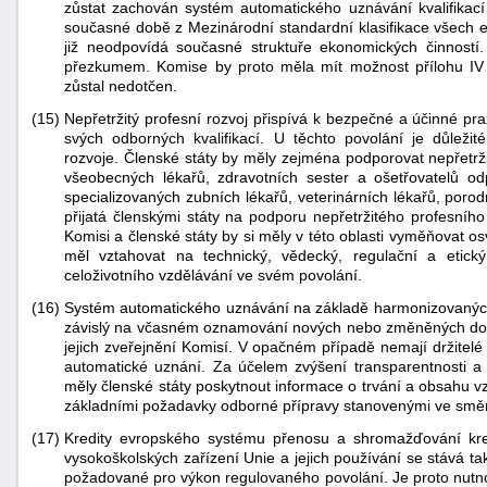
zůstat zachován systém automatického uznávání kvalifikací
současné době z Mezinárodní standardní klasifikace všech e
již neodpovídá současné struktuře ekonomických činností. 
přezkumem. Komise by proto měla mít možnost přílohu IV 
zůstal nedotčen.
(15)
Nepřetržitý profesní rozvoj přispívá k bezpečné a účinné pra
svých odborných kvalifikací. U těchto povolání je důležit
rozvoje. Členské státy by měly zejména podporovat nepřetržit
všeobecných lékařů, zdravotních sester a ošetřovatelů o
specializovaných zubních lékařů, veterinárních lékařů, porod
přijatá členskými státy na podporu nepřetržitého profesníh
Komisi a členské státy by si měly v této oblasti vyměňovat o
měl vztahovat na technický, vědecký, regulační a etický
celoživotního vzdělávání ve svém povolání.
(16)
Systém automatického uznávání na základě harmonizovanýc
závislý na včasném oznamování nových nebo změněných dokla
jejich zveřejnění Komisí. V opačném případě nemají držitelé
automatické uznání. Za účelem zvýšení transparentnosti 
měly členské státy poskytnout informace o trvání a obsahu v
základními požadavky odborné přípravy stanovenými ve směr
(17)
Kredity evropského systému přenosu a shromažďování kred
vysokoškolských zařízení Unie a jejich používání se stává tak
požadované pro výkon regulovaného povolání. Je proto nutno