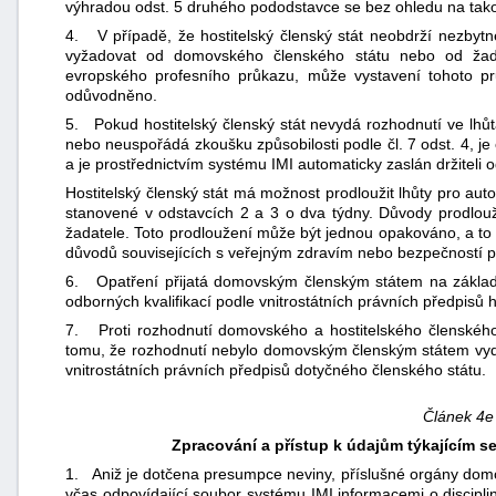
výhradou odst. 5 druhého pododstavce se bez ohledu na tako
4. V případě, že hostitelský členský stát neobdrží nezbytn
vyžadovat od domovského členského státu nebo od žadat
evropského profesního průkazu, může vystavení tohoto pr
odůvodněno.
5. Pokud hostitelský členský stát nevydá rozhodnutí ve lhů
nebo neuspořádá zkoušku způsobilosti podle čl. 7 odst. 4, j
a je prostřednictvím systému IMI automaticky zaslán držiteli o
Hostitelský členský stát má možnost prodloužit lhůty pro au
stanovené v odstavcích 2 a 3 o dva týdny. Důvody prodlouž
žadatele. Toto prodloužení může být jednou opakováno, a to 
důvodů souvisejících s veřejným zdravím nebo bezpečností p
6. Opatření přijatá domovským členským státem na základ
odborných kvalifikací podle vnitrostátních právních předpisů 
7. Proti rozhodnutí domovského a hostitelského členského 
tomu, že rozhodnutí nebylo domovským členským státem vydá
vnitrostátních právních předpisů dotyčného členského státu.
Článek 4e
Zpracování a přístup k údajům týkajícím 
1. Aniž je dotčena presumpce neviny, příslušné orgány domov
včas odpovídající soubor systému IMI informacemi o discipli