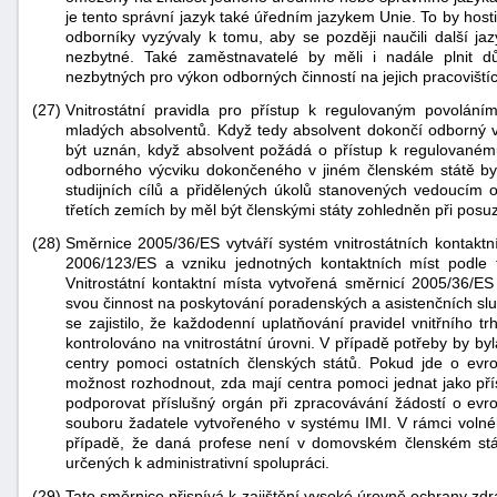
je tento správní jazyk také úředním jazykem Unie. To by hos
odborníky vyzývaly k tomu, aby se později naučili další ja
nezbytné. Také zaměstnavatelé by měli i nadále plnit dů
nezbytných pro výkon odborných činností na jejich pracoviští
(27)
Vnitrostátní pravidla pro přístup k regulovaným povolán
mladých absolventů. Když tedy absolvent dokončí odborný vý
být uznán, když absolvent požádá o přístup k regulované
odborného výcviku dokončeného v jiném členském státě b
studijních cílů a přidělených úkolů stanovených vedoucím
třetích zemích by měl být členskými státy zohledněn při posu
(28)
Směrnice 2005/36/ES vytváří systém vnitrostátních kontaktn
2006/123/ES a vzniku jednotných kontaktních míst podle té
Vnitrostátní kontaktní místa vytvořená směrnicí 2005/36/ES
svou činnost na poskytování poradenských a asistenčních sl
se zajistilo, že každodenní uplatňování pravidel vnitřního t
kontrolováno na vnitrostátní úrovni. V případě potřeby by by
centry pomoci ostatních členských států. Pokud jde o evro
možnost rozhodnout, zda mají centra pomoci jednat jako p
podporovat příslušný orgán při zpracovávání žádostí o evro
souboru žadatele vytvořeného v systému IMI. V rámci voln
případě, že daná profese není v domovském členském stát
určených k administrativní spolupráci.
(29)
Tato směrnice přispívá k zajištění vysoké úrovně ochrany zdr