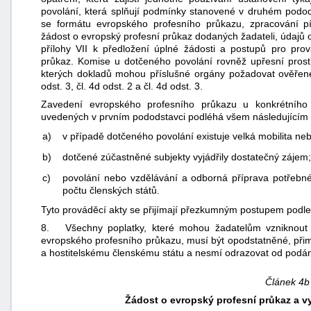
povolání, která splňují podmínky stanovené v druhém podods
se formátu evropského profesního průkazu, zpracování p
žádost o evropský profesní průkaz dodaných žadateli, údajů 
přílohy VII k předložení úplné žádosti a postupů pro pro
průkaz. Komise u dotčeného povolání rovněž upřesní prostř
kterých dokladů mohou příslušné orgány požadovat ověřen
odst. 3, čl. 4d odst. 2 a čl. 4d odst. 3.
Zavedení evropského profesního průkazu u konkrétního p
uvedených v prvním pododstavci podléhá všem následující
a)
v případě dotčeného povolání existuje velká mobilita nebo
b)
dotčené zúčastněné subjekty vyjádřily dostatečný zájem;
c)
povolání nebo vzdělávání a odborná příprava potřebn
počtu členských států.
Tyto prováděcí akty se přijímají přezkumným postupem podle č
8. Všechny poplatky, které mohou žadatelům vzniknout v
evropského profesního průkazu, musí být opodstatněné, p
a hostitelskému členskému státu a nesmí odrazovat od podání
Článek 4b
Žádost o evropský profesní průkaz a v