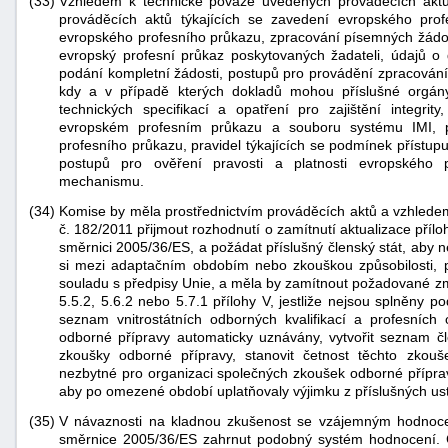
(33)
Vzhledem k technické povaze uvedených prováděcích aktů 
prováděcích aktů týkajících se zavedení evropského prof
evropského profesního průkazu, zpracování písemných žádost
evropský profesní průkaz poskytovaných žadateli, údajů 
podání kompletní žádosti, postupů pro provádění zpracování p
kdy a v případě kterých dokladů mohou příslušné orgán
technických specifikací a opatření pro zajištění integrit
evropském profesním průkazu a souboru systému IMI, 
profesního průkazu, pravidel týkajících se podmínek přístup
postupů pro ověření pravosti a platnosti evropského 
mechanismu.
(34)
Komise by měla prostřednictvím prováděcích aktů a vzhledem 
č. 182/2011 přijmout rozhodnutí o zamítnutí aktualizace pří
směrnici 2005/36/ES, a požádat příslušný členský stát, aby n
si mezi adaptačním obdobím nebo zkouškou způsobilosti, 
souladu s předpisy Unie, a měla by zamítnout požadované změn
5.5.2, 5.6.2 nebo 5.7.1 přílohy V, jestliže nejsou splněny 
seznam vnitrostátních odborných kvalifikací a profesníc
odborné přípravy automaticky uznávány, vytvořit seznam č
zkoušky odborné přípravy, stanovit četnost těchto zko
nezbytné pro organizaci společných zkoušek odborné přípra
aby po omezené období uplatňovaly výjimku z příslušných u
(35)
V návaznosti na kladnou zkušenost se vzájemným hodnoc
směrnice 2005/36/ES zahrnut podobný systém hodnocení. Č