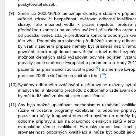
poskytovatel služeb.
(9)
Směrnice 2005/36/ES umožňuje členským státům v případě 
veřejné zdraví či bezpečnost, ověřovat odborné kvalifika
služby. Tato možnost vedla k právní nejistotě, protože
předběžnou kontrolu na volném uvážení příslušného orgánu. V
od počátku vědět, zda je předběžná kontrola odborných kva
této věci. Podmínky pro takovéto předběžné kontroly odborný
by však v žádném případě neměly být přísnější než v rámci
povolání, která mají dopad na veřejné zdraví nebo bezpeč
možnost členských států vyžadovat povinné pojištění vztahu
pravidly podle směrnice Evropského parlamentu a Rady 2011
9
pacientů na přeshraniční zdravotní péči
(
)
a směrnice Evrop
10
prosince 2006 o službách na vnitřním trhu
(
)
.
(10)
Systémy odborného vzdělávání a přípravy se ukázaly být už
mladých lidí a hladkého přechodu z odborného vzdělávání d
by měl tudíž plně zohlednit jejich specifičnost.
(11)
Aby bylo možné uplatňovat mechanismus uznávání kvalifik
různé vnitrostátní programy vzdělávání a odborné příprav
pouze pro účely fungování obecného systému a neměly by 
odborné přípravy a ani na pravomoc členských států v této ob
evropského rámce kvalifikací. Evropský rámec kvalifikací 
srovnatelnosti odborných kvalifikací a může být použit jako