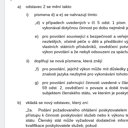
a)
odstavec 2 se mění takto:
i)
písmena d) a e) se nahrazují tímto:
„d)
v případech uvedených v čl. 5 odst. 1 písm. 
vykonával dotyčnou činnost po dobu nejméně je
e)
pro povolání související s bezpečností a veřej
nezletilých, včetně péče o děti a předškolní v
vlastních státních příslušníků, osvědčení pot
výkon povolání a že nebyli odsouzeni za spáchá
ii)
doplňují se nová písmena, která znějí:
„f)
pro povolání, jejichž výkon může mít důsledky
znalosti jazyka nezbytné pro vykonávání tohoto
g)
pro povolání zahrnující činnosti uvedené v člá
59 odst. 2, osvědčení o povaze a době trvá
subjektem členského státu, ve kterém je poskyt
b)
vkládá se nový odstavec, který zní:
„2a. Podání požadovaného ohlášení poskytovatelem s
přístupu k činnosti poskytování služeb nebo k výkonu 
státu. Členský stát může vyžadovat dodatečné infor
kvalifikace poskytovatele služeb, pokud: