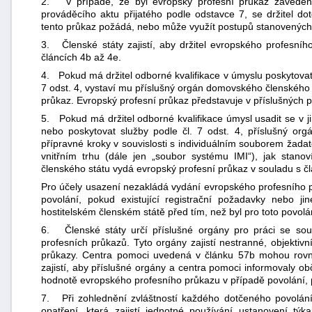
2. V případě, že byl evropský profesní průkaz zaveden p
prováděcího aktu přijatého podle odstavce 7, se držitel d
tento průkaz požádá, nebo může využít postupů stanovených v 
3. Členské státy zajistí, aby držitel evropského profesní
článcích 4b až 4e.
4. Pokud má držitel odborné kvalifikace v úmyslu poskytovat 
7 odst. 4, vystaví mu příslušný orgán domovského členského 
průkaz. Evropský profesní průkaz představuje v příslušných 
5. Pokud má držitel odborné kvalifikace úmysl usadit se v jin
nebo poskytovat služby podle čl. 7 odst. 4, příslušný o
přípravné kroky v souvislosti s individuálním souborem žad
vnitřním trhu (dále jen „soubor systému IMI“), jak stanov
členského státu vydá evropský profesní průkaz v souladu s čl
Pro účely usazení nezakládá vydání evropského profesního 
povolání, pokud existující registrační požadavky nebo jiné
hostitelském členském státě před tím, než byl pro toto povol
6. Členské státy určí příslušné orgány pro práci se so
profesních průkazů. Tyto orgány zajistí nestranné, objektiv
průkazy. Centra pomoci uvedená v článku 57b mohou rovněž
zajistí, aby příslušné orgány a centra pomoci informovaly 
hodnotě evropského profesního průkazu v případě povolání, pr
7. Při zohlednění zvláštností každého dotčeného povolání
opatření, která zajistí jednotné používání ustanovení týk