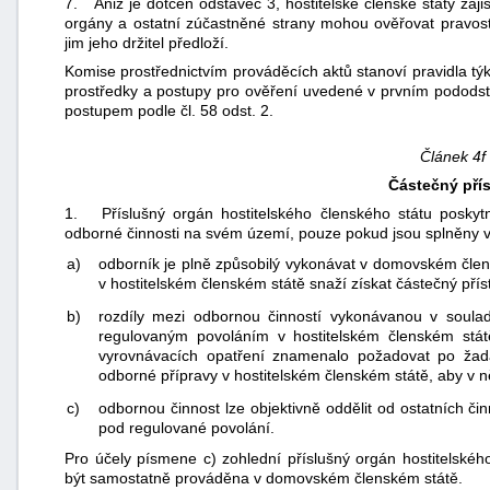
7. Aniž je dotčen odstavec 3, hostitelské členské státy zajis
orgány a ostatní zúčastněné strany mohou ověřovat pravost
jim jeho držitel předloží.
Komise prostřednictvím prováděcích aktů stanoví pravidla týk
prostředky a postupy pro ověření uvedené v prvním pododsta
postupem podle čl. 58 odst. 2.
Článek 4f
Částečný pří
1. Příslušný orgán hostitelského členského státu poskyt
odborné činnosti na svém území, pouze pokud jsou splněny 
a)
odborník je plně způsobilý vykonávat v domovském člen
v hostitelském členském státě snaží získat částečný přís
b)
rozdíly mezi odbornou činností vykonávanou v sou
regulovaným povoláním v hostitelském členském stát
vyrovnávacích opatření znamenalo požadovat po žada
odborné přípravy v hostitelském členském státě, aby v 
c)
odbornou činnost lze objektivně oddělit od ostatních čin
pod regulované povolání.
Pro účely písmene c) zohlední příslušný orgán hostitelskéh
být samostatně prováděna v domovském členském státě.