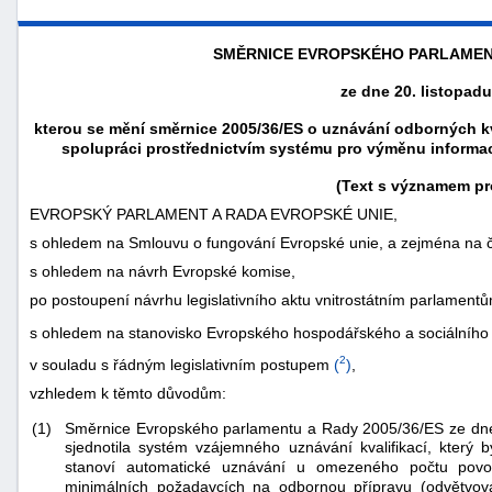
SMĚRNICE EVROPSKÉHO PARLAMENT
ze dne 20. listopadu
kterou se mění směrnice 2005/36/ES o uznávání odborných kval
spolupráci prostřednictvím systému pro výměnu informací 
(Text s významem pr
EVROPSKÝ PARLAMENT A RADA EVROPSKÉ UNIE,
s ohledem na Smlouvu o fungování Evropské unie, a zejména na člá
s ohledem na návrh Evropské komise,
po postoupení návrhu legislativního aktu vnitrostátním parlament
náhrady
s ohledem na stanovisko Evropského hospodářského a sociálního
škody
2
v souladu s řádným legislativním postupem
(
)
,
vzhledem k těmto důvodům:
Směrnice Evropského parlamentu a Rady 2005/36/ES ze dne 7
(1)
sjednotila systém vzájemného uznávání kvalifikací, který
stanoví automatické uznávání u omezeného počtu povol
minimálních požadavcích na odbornou přípravu (odvětvov