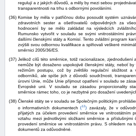
regulují a z jakých důvodů, a měly by mezi sebou projednávat v
transparentnosti na trhu s odbornými povoláními.
(36)
Komise by měla v patřičnou dobu posoudit systém uznávání 
zdravotních sester a ošetřovatelů odpovědných za vš
hodnocení by se mělo zakládat na výsledcích zvláštníh
Rumunsko vytvořit v souladu se svými vnitrostátními práv
dalšími členskými státy a Komisí. Tento zvláštní program ka
zvýšili svou odbornou kvalifikace a splňovali veškeré mini
směrnici 2005/36/ES.
(37)
Jelikož cílů této směrnice, totiž racionalizace, zjednodušení
nemůže být dosaženo uspokojivě členskými státy, neboť by
režimům postupu, což by zvětšilo regulační složitost a 
odborníků, ale spíše jich z důvodů soudržnosti, transparen
úrovni Unie, může Unie přijmout opatření v souladu se zása
Evropské unii. V souladu se zásadou proporcionality s
směrnice rámec toho, co je nezbytné pro dosažení uvedených
(38)
Členské státy se v souladu se Společným politickým prohláše
12
o informativních dokumentech
(
)
zavázaly, že v odůvodn
přijatých za účelem provedení směrnice ve vnitrostátním 
vztahu mezi jednotlivými složkami směrnice a příslušnými č
provedení směrnice ve vnitrostátním právu. S ohledem na t
dokumentů za odůvodněné.