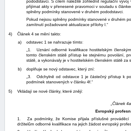
pododstavci. S cílem náležitě zohlednit regulační vývo
přijímat akty v přenesené pravomoci v souladu s článke
splněny podmínky stanovené v druhém pododstavci.
Pokud nejsou splněny podmínky stanovené v druhém pod
zamítnutí požadované aktualizace přílohy I.“
4)
Článek 4 se mění takto:
a)
odstavec 1 se nahrazuje tímto:
„1. Uznání odborné kvalifikace hostitelským člensk
tomto členském státě přístup ke stejnému povolání, pr
státě, a vykonávaly je v hostitelském členském státě za s
b)
doplňuje se nový odstavec, který zní:
„3. Odchylně od odstavce 1 je částečný přístup k po
podmínek stanovených v článku 4f.“
5)
Vkládají se nové články, které znějí:
„Článek 4a
Evropský profesn
1. Za podmínky, že Komise přijala příslušné prováděcí a
držitelům odborné kvalifikace na jejich žádost evropský profe