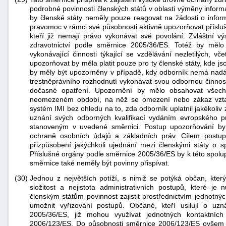
podrobné povinnosti členských států v oblasti výměny informa
by členské státy neměly pouze reagovat na žádosti o inform
pravomoc v rámci své působnosti aktivně upozorňovat přísluš
kteří již nemají právo vykonávat své povolání. Zvláštní v
zdravotnictví podle směrnice 2005/36/ES. Totéž by mělo 
vykonávající činnosti týkající se vzdělávání nezletilých, v
upozorňovat by měla platit pouze pro ty členské státy, kde j
by měly být upozorněny v případě, kdy odborník nemá nadál
trestněprávního rozhodnutí vykonávat svou odbornou činnost
dočasné opatření. Upozornění by mělo obsahovat vše
neomezeném období, na něž se omezení nebo zákaz vztah
systém IMI bez ohledu na to, zda odborník uplatnil jakékoli
uznání svých odborných kvalifikací vydáním evropského p
stanoveným v uvedené směrnici. Postup upozorňování by
ochraně osobních údajů a základních práv. Cílem postu
přizpůsobení jakýchkoli ujednání mezi členskými státy o spo
Příslušné orgány podle směrnice 2005/36/ES by k této spolu
směrnice také neměly být povinny přispívat.
(30)
Jednou z největších potíží, s nimiž se potýká občan, kter
složitost a nejistota administrativních postupů, které je
členským státům povinnost zajistit prostřednictvím jednotný
umožnit vyřizování postupů. Občané, kteří usilují o uzn
2005/36/ES, již mohou využívat jednotných kontaktníc
2006/123/ES. Do působnosti směrnice 2006/123/ES ovšem 