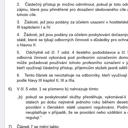
2. Částečný přístup je možno odmítnout, pokud je toto o
zájmu, které jsou přiměřené pro dosažení sledovaného cíle
tohoto cíle.
3. Žádosti, jež jsou podány za účelem usazení v hostitelsk
III kapitolami I a IV.
4. Žádosti, jež jsou podány za účelem poskytování dočasných
státě, které se týkají odborných činností s důsledky pro och
s hlavou II.
5. Odchylně od čl. 7 odst. 4 šestého pododstavce a čl. 
odborná činnost vykonává pod profesním označením domovs
může požadovat používání tohoto profesního označení v jaz
kteří využívají částečný přístup, příjemcům služeb jasně sděl
6. Tento článek se nevztahuje na odborníky, kteří využívají
podle hlavy III kapitol II, III a IIIa.
6)
V čl. 5 odst. 1 se písmeno b) nahrazuje tímto:
„b)
pokud se poskytovatel služby přestěhuje, vykonával-l
státech po dobu nejméně jednoho roku během deseti l
povolání v členském státě usazení regulováno. Pod
neuplatňuje v případě, že se povolání nebo vzdělání a 
regulují.“
7)
Článek 7 se mění takto: