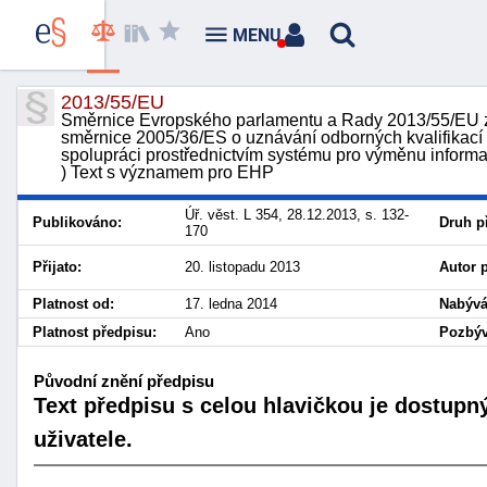
MENU
2013/55/EU
Směrnice Evropského parlamentu a Rady 2013/55/EU ze
směrnice 2005/36/ES o uznávání odborných kvalifikací 
spolupráci prostřednictvím systému pro výměnu informací
) Text s významem pro EHP
Úř. věst. L 354, 28.12.2013, s. 132-
Publikováno:
Druh p
170
Přijato:
20. listopadu 2013
Autor 
Platnost od:
17. ledna 2014
Nabývá
Platnost předpisu:
Ano
Pozbýv
Původní znění předpisu
Text předpisu s celou hlavičkou je dostupn
uživatele.