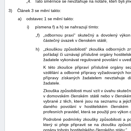
„4. Tato směrnice se nevztahuje na notáře, kteří byli j
3)
Článek 3 se mění takto:
a)
odstavec 1 se mění takto:
i)
písmena f) a h) se nahrazují tímto:
„f)
„odbornou praxí“ skutečný a dovolený výkon
částečný úvazek v členském státě;
h)
„zkouškou způsobilosti“ zkouška odborných zn
pořádají či uznávají příslušné orgány hostitel
žadatele vykonávat regulované povolání v uve
K této zkoušce připraví příslušné orgány s
vzdělání a odborné přípravy vyžadovaných ho
přípravy získaných žadatelem nevztahuje di
žadatele.
Zkouška způsobilosti musí vzít v úvahu skutečno
v domovském členském státě nebo v členském 
vybrané z těch, které jsou na seznamu a jeji
daného povolání v hostitelském členském 
profesních pravidel, která se použijí pro výkon
Podrobné podmínky zkoušky způsobilosti a po
který si přeje připravit se na zkoušku způsob
orgány tohoto hostitelského členského státu;“,