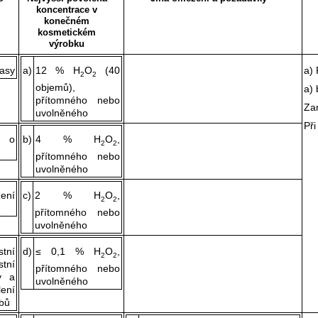
koncentrace v
konečném
kosmetickém
výrobku
lasy
a)
12 % H
O
(40
a) 
2
2
objemů),
a) 
přítomného nebo
Za
uvolněného
Při
i o
b)
4 % H
O
,
2
2
přítomného nebo
uvolněného
ení
c)
2 % H
O
,
2
2
přítomného nebo
uvolněného
tní
d)
≤ 0,1 % H
O
,
2
2
stní
přítomného nebo
y a
uvolněného
ení
ubů