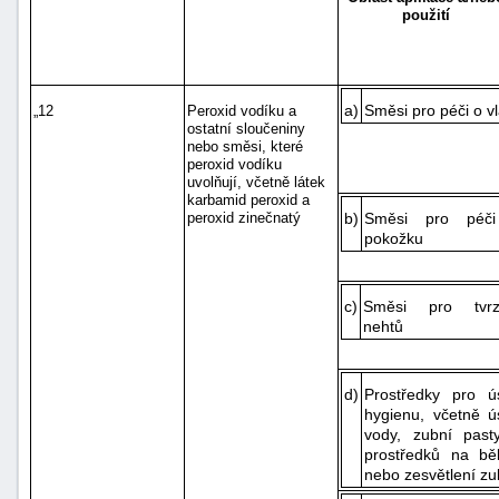
použití
a)
Směsi pro péči o v
„12
Peroxid vodíku a
ostatní sloučeniny
nebo směsi, které
peroxid vodíku
uvolňují, včetně látek
karbamid peroxid a
b)
Směsi pro péč
peroxid zinečnatý
pokožku
c)
Směsi pro tvrz
nehtů
d)
Prostředky pro ús
hygienu, včetně ú
vody, zubní past
prostředků na běl
nebo zesvětlení z