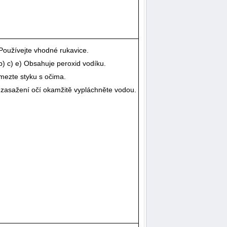
Používejte vhodné rukavice.
b) c) e) Obsahuje peroxid vodíku.
mezte styku s očima.
 zasažení očí okamžitě vypláchněte vodou.