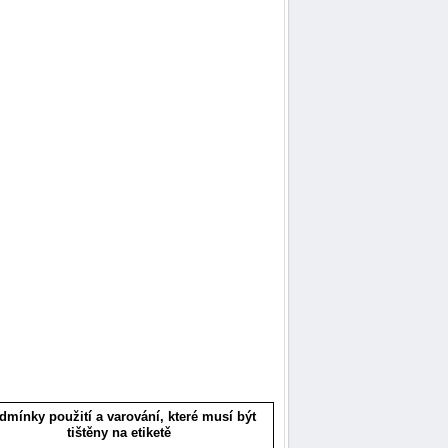
dmínky použití a varování, které musí být
tištěny na etiketě