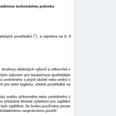
é směrnice technickému pokroku
1
etických prostředků
(
)
, a zejména na čl. 8
í struktury vědeckých výborů a odborníků v
kým výborem pro bezpečnost spotřebitele
bo uvolněného z jiných složek nebo směsí v
h pro ústní hygienu, včetně prostředků na
oxidu vodíku přítomného nebo uvolněného z
příslušné klinické vyšetření pro zajištění
y bylo zajištěno, že budou používány pouze
ředvídatelnému nesprávnému použití.