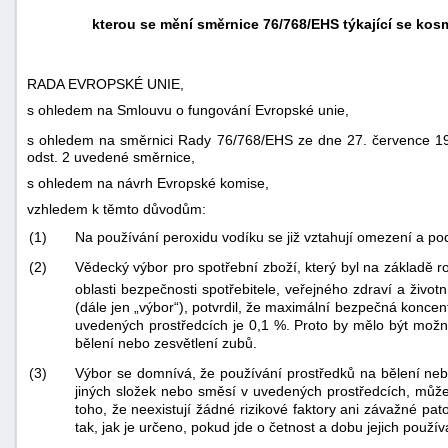
kterou se mění směrnice 76/768/EHS týkající se ko
RADA EVROPSKÉ UNIE,
s ohledem na Smlouvu o fungování Evropské unie,
s ohledem na směrnici Rady 76/768/EHS ze dne 27. července 1976
odst. 2 uvedené směrnice,
s ohledem na návrh Evropské komise,
vzhledem k těmto důvodům:
(1)
Na používání peroxidu vodíku se již vztahují omezení a po
(2)
Vědecký výbor pro spotřební zboží, který byl na základě 
oblasti bezpečnosti spotřebitele, veřejného zdraví a živo
(dále jen „výbor“), potvrdil, že maximální bezpečná konce
uvedených prostředcích je 0,1 %. Proto by mělo být možn
bělení nebo zesvětlení zubů.
(3)
Výbor se domnívá, že používání prostředků na bělení neb
jiných složek nebo směsí v uvedených prostředcích, může 
toho, že neexistují žádné rizikové faktory ani závažné pa
tak, jak je určeno, pokud jde o četnost a dobu jejich pou