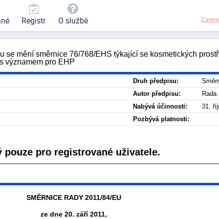
Zaregi
ané
Registr
O službě
ou se mění směrnice 76/768/EHS týkající se kosmetických prost
xt s významem pro EHP
Druh předpisu:
Směrn
Autor předpisu:
Rada 
Nabývá účinnosti:
31. ří
Pozbývá platnosti:
 pouze pro registrované uživatele.
SMĚRNICE RADY 2011/84/EU
ze dne 20. září 2011,