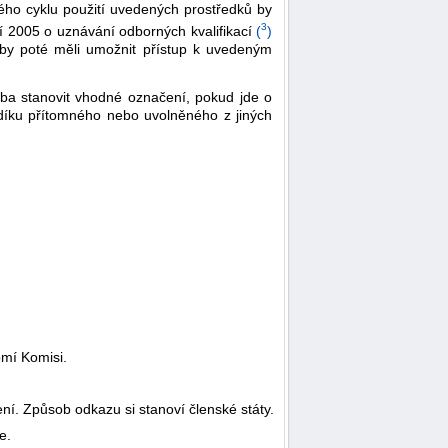
ého cyklu použití uvedených prostředků by
3
 2005 o uznávání odborných kvalifikací
(
)
by poté měli umožnit přístup k uvedeným
řeba stanovit vhodné označení, pokud jde o
odíku přítomného nebo uvolněného z jiných
omí Komisi.
ní. Způsob odkazu si stanoví členské státy.
e.