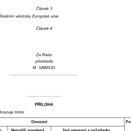
Článek 3
Úředním věstníku Evropské unie
.
Článek 4
Za Radu
předseda
M. SAWICKI
PŘÍLOHA
hrazuje tímto:
Omezení
Po
o
Nejvyšší povolená
Jiná omezení a požadavky