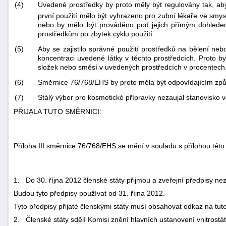
(4)
Uvedené prostředky by proto měly být regulovány tak, ab
první použití mělo být vyhrazeno pro zubní lékaře ve sm
nebo by mělo být prováděno pod jejich přímým dohledem
prostředkům po zbytek cyklu použití.
(5)
Aby se zajistilo správné použití prostředků na bělení ne
koncentraci uvedené látky v těchto prostředcích. Proto 
složek nebo směsí v uvedených prostředcích v procentech
(6)
Směrnice 76/768/EHS by proto měla být odpovídajícím z
(7)
Stálý výbor pro kosmetické přípravky nezaujal stanovisko 
PŘIJALA TUTO SMĚRNICI:
Příloha III směrnice 76/768/EHS se mění v souladu s přílohou této
1. Do 30. října 2012 členské státy přijmou a zveřejní předpisy n
Budou tyto předpisy používat od 31. října 2012.
Tyto předpisy přijaté členskými státy musí obsahovat odkaz na tut
2. Členské státy sdělí Komisi znění hlavních ustanovení vnitrostát