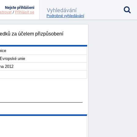
Nejste přihlášeni
strovat
/
Přihlásit se
Podrobné vyhledávání
ředků za účelem přizpůsobení
ice
Evropské unie
jna 2012