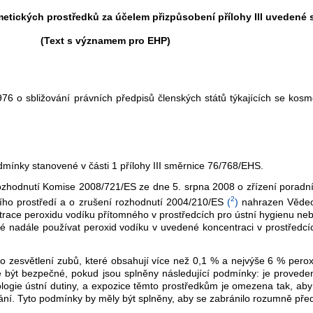
smetických prostředků za účelem přizpůsobení přílohy III uveden
(Text s významem pro EHP)
 o sbližování právních předpisů členských států týkajících se kosm
dmínky stanovené v části 1 přílohy III směrnice 76/768/EHS.
rozhodnutí Komise 2008/721/ES ze dne 5. srpna 2008 o zřízení poradn
2
tního prostředí a o zrušení rozhodnutí 2004/210/ES
(
)
nahrazen Vědec
ntrace peroxidu vodíku přítomného v prostředcích pro ústní hygienu ne
é nadále používat peroxid vodíku v uvedené koncentraci v prostředcíc
o zesvětlení zubů, které obsahují více než 0,1 % a nejvýše 6 % per
být bezpečné, pokud jsou splněny následující podmínky: je provedeno 
tologie ústní dutiny, a expozice těmto prostředkům je omezena tak, ab
žívání. Tyto podmínky by měly být splněny, aby se zabránilo rozumně p