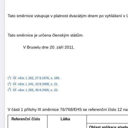
Tato směrnice vstupuje v platnost dvacátým dnem po vyhlášení v
Tato směrnice je určena členským státům.
V Bruselu dne 20. září 2011.
1
(
)
Úř. věst. L 262, 27.9.1976, s. 169
.
2
(
)
Úř. věst. L 241, 10.9.2008, s. 21
.
3
(
)
Úř. věst. L 255, 30.9.2005, s. 22
.
V části 1 přílohy III směrnice 76/768/EHS se referenční číslo 12 na
Referenční číslo
Látka
Oblast aplikace a/neb