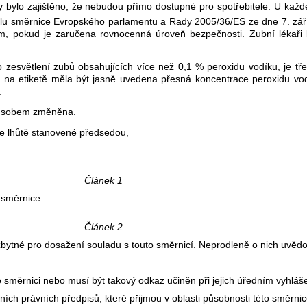
y bylo zajištěno, že nebudou přímo dostupné pro spotřebitele. U každ
yslu směrnice Evropského parlamentu a Rady 2005/36/ES ze dne 7. září
, pokud je zaručena rovnocenná úroveň bezpečnosti. Zubní lékaři 
bo zesvětlení zubů obsahujících více než 0,1 % peroxidu vodíku, je t
by na etiketě měla být jasně uvedena přesná koncentrace peroxidu v
.
působem změněna.
ve lhůtě stanovené předsedou,
Článek 1
 směrnice.
Článek 2
ezbytné pro dosažení souladu s touto směrnicí. Neprodleně o nich uvěd
o směrnici nebo musí být takový odkaz učiněn při jejich úředním vyhláše
ních právních předpisů, které přijmou v oblasti působnosti této směrnic