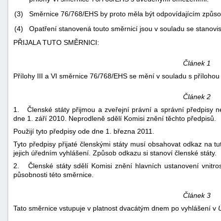
(3)
Směrnice 76/768/EHS by proto měla být odpovídajícím způ
(4)
Opatření stanovená touto směrnicí jsou v souladu se stanovi
PŘIJALA TUTO SMĚRNICI:
Článek 1
Přílohy III a VI směrnice 76/768/EHS se mění v souladu s přílohou
Článek 2
1. Členské státy přijmou a zveřejní právní a správní předpisy 
dne 1. září 2010. Neprodleně sdělí Komisi znění těchto předpisů.
Použijí tyto předpisy ode dne 1. března 2011.
Tyto předpisy přijaté členskými státy musí obsahovat odkaz na tu
jejich úředním vyhlášení. Způsob odkazu si stanoví členské státy.
2. Členské státy sdělí Komisi znění hlavních ustanovení vnitrost
+náhrady
působnosti této směrnice.
Článek 3
Tato směrnice vstupuje v platnost dvacátým dnem po vyhlášení v