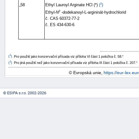
2
„58
Ethyl Lauroyl Arginate HCl (*)
(
)
2
Ethyl-
N
-dodekanoyl-L-argininát-hydrochlorid
č. CAS 60372-77-2
č. ES 434-630-6
1
(
)
Pro použití jako konzervační přísada viz příloha VI část 1 položka č. 58.“
2
(
)
Pro jiná použití než jako konzervační přísada viz příloha III část 1 položka č. 207.“
© Evropská unie,
https://eur-lex.eu
© ESIPA s.r.o. 2002-2026