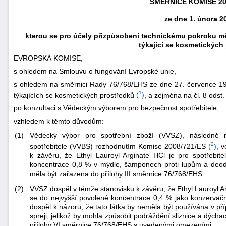
SMĚRNICE KOMISE 20
ze dne 1. února 2
kterou se pro účely přizpůsobení technickému pokroku měn
týkající se kosmetických
EVROPSKÁ KOMISE,
s ohledem na Smlouvu o fungování Evropské unie,
s ohledem na směrnici Rady 76/768/EHS ze dne 27. července 197
1
týkajících se kosmetických prostředků
(
)
, a zejména na čl. 8 odst
po konzultaci s Vědeckým výborem pro bezpečnost spotřebitele,
vzhledem k těmto důvodům:
(1)
Vědecký výbor pro spotřební zboží (VVSZ), následně
náhrady
2
spotřebitele (VVBS) rozhodnutím Komise 2008/721/ES
(
)
, 
škody
k závěru, že Ethyl Lauroyl Arginate HCl je pro spotřebite
koncentrace 0,8 % v mýdle, šamponech proti lupům a deodor
měla být zařazena do přílohy III směrnice 76/768/EHS.
(2)
VVSZ dospěl v témže stanovisku k závěru, že Ethyl Lauroyl Ar
se do nejvyšší povolené koncentrace 0,4 % jako konzervačn
dospěl k názoru, že tato látka by neměla být používána v pří
spreji, jelikož by mohla způsobit podráždění sliznice a dýcha
přílohy VI směrnice 76/768/EHS s uvedenými omezeními.