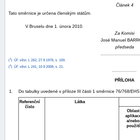
Článek 4
Tato směrnice je určena členským státům.
V Bruselu dne 1. února 2010.
Za Komisi
José Manuel BAR
předseda
-
1
náhrady
(
)
Úř. věst. L 262, 27.9.1976, s. 169
.
2
(
)
Úř. věst. L 241, 10.9.2008, s. 21
.
PŘÍLOHA
1.
Do tabulky uvedené v příloze III části 1 směrnice 76/768/EHS
Referenční
Látka
číslo
Oblast
aplikac
a/nebo
použití