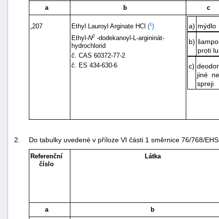
a
b
c
"náhradě
škod"
1
a)
mýdlo
„207
Ethyl Lauroyl Arginate HCl
(
)
2
Ethyl-
N
-dodekanoyl-L-argininát-
b)
šampo
hydrochlorid
proti 
č. CAS 60372-77-2
c)
deodor
č. ES 434-630-6
jiné n
spreji
2.
Do tabulky uvedené v příloze VI části 1 směrnice 76/768/EHS 
Referenční
Látka
číslo
a
b