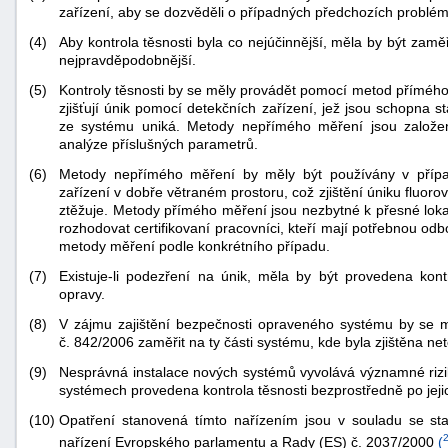
zařízení, aby se dozvěděli o případných předchozích probléme
(4)
Aby kontrola těsnosti byla co nejúčinnější, měla by být zamě
nejpravděpodobnější.
(5)
Kontroly těsnosti by se měly provádět pomocí metod přímé
zjišťují únik pomocí detekčních zařízení, jež jsou schopna s
ze systému uniká. Metody nepřímého měření jsou založe
analýze příslušných parametrů.
(6)
Metody nepřímého měření by měly být používány v přípa
zařízení v dobře větraném prostoru, což zjištění úniku fluo
ztěžuje. Metody přímého měření jsou nezbytné k přesné lokal
rozhodovat certifikovaní pracovníci, kteří mají potřebnou od
metody měření podle konkrétního případu.
(7)
Existuje-li podezření na únik, měla by být provedena kont
opravy.
(8)
V zájmu zajištění bezpečnosti opraveného systému by se 
č. 842/2006 zaměřit na ty části systému, kde byla zjištěna net
+náhrady
(9)
Nesprávná instalace nových systémů vyvolává významné rizik
systémech provedena kontrola těsnosti bezprostředně po jeji
(10)
Opatření stanovená tímto nařízením jsou v souladu se st
nařízení Evropského parlamentu a Rady (ES) č. 2037/2000
(