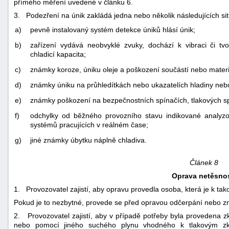
přímého měření uvedené v článku 6.
3. Podezření na únik zakládá jedna nebo několik následujících sit
a)
pevně instalovaný systém detekce úniků hlásí únik;
b)
zařízení vydává neobvyklé zvuky, dochází k vibraci či 
chladicí kapacita;
c)
známky koroze, úniku oleje a poškození součástí nebo mater
d)
známky úniku na průhledítkách nebo ukazatelích hladiny neb
e)
známky poškození na bezpečnostních spínačích, tlakových spí
f)
odchylky od běžného provozního stavu indikované analyzo
systémů pracujících v reálném čase;
g)
jiné známky úbytku náplně chladiva.
Článek 8
Oprava netěsnos
1. Provozovatel zajistí, aby opravu provedla osoba, která je k tako
Pokud je to nezbytné, provede se před opravou odčerpání nebo z
2. Provozovatel zajistí, aby v případě potřeby byla provedena 
nebo pomocí jiného suchého plynu vhodného k tlakovým zk