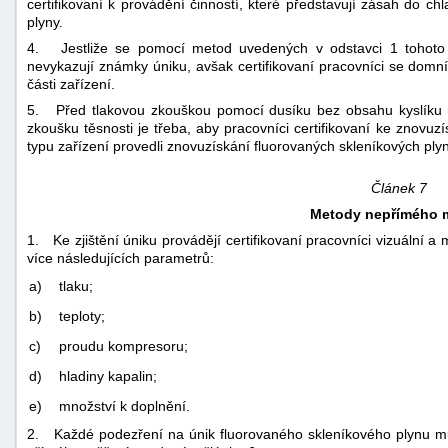
certifikovaní k provádění činností, které představují zásah do ch
plyny.
4. Jestliže se pomocí metod uvedených v odstavci 1 tohoto č
nevykazují známky úniku, avšak certifikovaní pracovníci se domnív
části zařízení.
5. Před tlakovou zkouškou pomocí dusíku bez obsahu kyslíku 
zkoušku těsnosti je třeba, aby pracovníci certifikovaní ke znovu
typu zařízení provedli znovuzískání fluorovaných skleníkových ply
Článek 7
Metody nepřímého 
1. Ke zjištění úniku provádějí certifikovaní pracovníci vizuální 
více následujících parametrů:
a)
tlaku;
b)
teploty;
c)
proudu kompresoru;
d)
hladiny kapalin;
e)
množství k doplnění.
2. Každé podezření na únik fluorovaného skleníkového plynu m