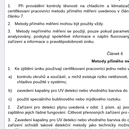
1. Při provádění kontroly těsnosti na chladicím a klimatizač
certifikovaní pracovníci metodu přímého měření uvedenou v čl
článku 7.
2. Metody přímého měření mohou být použity vždy.
3. Metody nepřímého měření se použijí, pouze pokud parametry 
analyzovány, poskytují spolehlivé informace o náplni fluorov
zařízení a informace o pravděpodobnosti úniku.
Článek 6
Metody přímého m
1. Ke zjištění úniku používají certifikovaní pracovníci jednu neb
a)
kontrolu okruhů a součástí, u nichž existuje riziko netěsnost
chladivo použité v systému;
b)
zavedení kapaliny pro UV detekci nebo vhodného barviva do
c)
použití speciálního bublinového nebo mýdlového roztoku.
2. Zařízení pro detekci plynu uvedená v odst. 1 písm. a) jso
zajištěno jejich řádné fungování. Citlivost přenosných zařízení pro
3. Zavedení kapaliny pro UV detekci nebo vhodného barviva do c
zařízení schválil takové detekční metody jako technicky mo