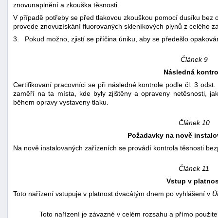
znovunaplnění a zkouška těsnosti.
V případě potřeby se před tlakovou zkouškou pomocí dusíku bez 
provede znovuzískání fluorovaných skleníkových plynů z celého za
3. Pokud možno, zjistí se příčina úniku, aby se předešlo opaková
Článek 9
Následná kontro
Certifikovaní pracovníci se při následné kontrole podle čl. 3 ods
zaměří na ta místa, kde byly zjištěny a opraveny netěsnosti, jako
během opravy vystaveny tlaku.
Článek 10
Požadavky na nově instalo
Na nově instalovaných zařízeních se provádí kontrola těsnosti bez
Článek 11
Vstup v platnos
Toto nařízení vstupuje v platnost dvacátým dnem po vyhlášení v
Ú
Toto nařízení je závazné v celém rozsahu a přímo použite