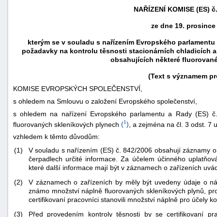
NAŘÍZENÍ KOMISE (ES) č.
ze dne 19. prosince
kterým se v souladu s nařízením Evropského parlamentu 
požadavky na kontrolu těsnosti stacionárních chladicích a 
obsahujících některé fluorovan
(Text s významem pr
KOMISE EVROPSKÝCH SPOLEČENSTVÍ,
s ohledem na Smlouvu o založení Evropského společenství,
s ohledem na nařízení Evropského parlamentu a Rady (ES) č
1
fluorovaných skleníkových plynech
(
)
, a zejména na čl. 3 odst. 7
vzhledem k těmto důvodům:
náhrady
škody
(1)
V souladu s nařízením (ES) č. 842/2006 obsahují záznamy o c
čerpadlech určité informace. Za účelem účinného uplatňová
které další informace mají být v záznamech o zařízeních uvá
(2)
V záznamech o zařízeních by měly být uvedeny údaje o náp
známo množství náplně fluorovaných skleníkových plynů, prov
certifikovaní pracovníci stanovili množství náplně pro účely ko
(3)
Před provedením kontroly těsnosti by se certifikovaní 