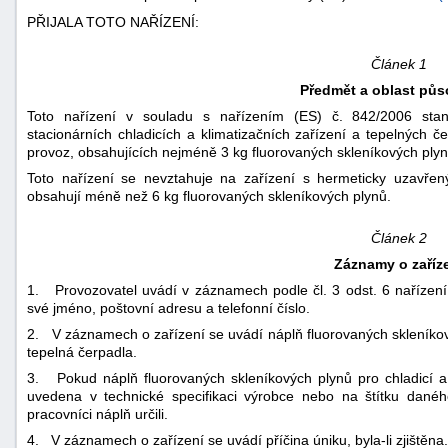
PŘIJALA TOTO NAŘÍZENÍ:
Článek 1
Předmět a oblast půs
Toto nařízení v souladu s nařízením (ES) č. 842/2006 stan
stacionárních chladicích a klimatizačních zařízení a tepelných
provoz, obsahujících nejméně 3 kg fluorovaných skleníkových plyn
-
Toto nařízení se nevztahuje na zařízení s hermeticky uzavřen
náhrady
obsahují méně než 6 kg fluorovaných skleníkových plynů.
Článek 2
Záznamy o zaříz
1. Provozovatel uvádí v záznamech podle čl. 3 odst. 6 nařízení
své jméno, poštovní adresu a telefonní číslo.
2. V záznamech o zařízení se uvádí náplň fluorovaných skleníkový
tepelná čerpadla.
3. Pokud náplň fluorovaných skleníkových plynů pro chladicí a 
uvedena v technické specifikaci výrobce nebo na štítku daného 
pracovníci náplň určili.
4. V záznamech o zařízení se uvádí příčina úniku, byla-li zjištěna.