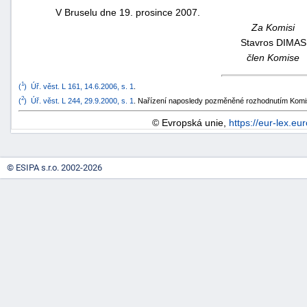
V Bruselu dne 19. prosince 2007.
Za Komisi
Stavros DIMAS
člen Komise
1
(
)
Úř. věst. L 161, 14.6.2006, s. 1
.
2
(
)
Úř. věst. L 244, 29.9.2000, s. 1
. Nařízení naposledy pozměněné rozhodnutím Komi
© Evropská unie,
https://eur-lex.eu
© ESIPA s.r.o. 2002-2026