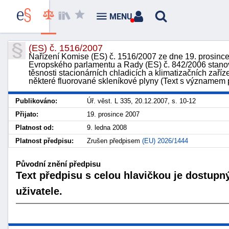
MENU
(ES) č. 1516/2007
Nařízení Komise (ES) č. 1516/2007 ze dne 19. prosince
Evropského parlamentu a Rady (ES) č. 842/2006 stanov
těsnosti stacionárních chladicích a klimatizačních zaří
některé fluorované skleníkové plyny (Text s významem
Publikováno:
Úř. věst. L 335, 20.12.2007, s. 10-12
Přijato:
19. prosince 2007
Platnost od:
9. ledna 2008
Platnost předpisu:
Zrušen předpisem
(EU) 2026/1444
Původní znění předpisu
Text předpisu s celou hlavičkou je dostupn
uživatele.