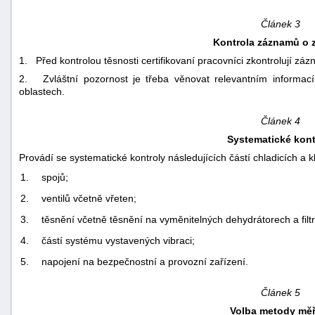
"náhradě
Článek 3
škod"
Kontrola záznamů o z
1. Před kontrolou těsnosti certifikovaní pracovníci zkontrolují záz
2. Zvláštní pozornost je třeba věnovat relevantním informa
oblastech.
Článek 4
Systematické kont
Provádí se systematické kontroly následujících částí chladicích a 
1.
spojů;
2.
ventilů včetně vřeten;
3.
těsnění včetně těsnění na vyměnitelných dehydrátorech a filt
4.
částí systému vystavených vibraci;
5.
napojení na bezpečnostní a provozní zařízení.
Článek 5
Volba metody měř