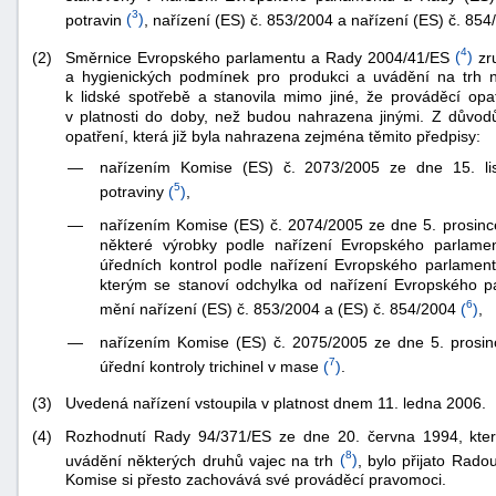
3
potravin
(
)
, nařízení (ES) č. 853/2004 a nařízení (ES) č. 854
4
Směrnice Evropského parlamentu a Rady 2004/41/ES
(
)
zru
(2)
a hygienických podmínek pro produkci a uvádění na trh 
k lidské spotřebě a stanovila mimo jiné, že prováděcí opa
v platnosti do doby, než budou nahrazena jinými. Z důvodů 
opatření, která již byla nahrazena zejména těmito předpisy:
—
nařízením Komise (ES) č. 2073/2005 ze dne 15. list
5
potraviny
(
)
,
—
nařízením Komise (ES) č. 2074/2005 ze dne 5. prosinc
některé výrobky podle nařízení Evropského parlame
úředních kontrol podle nařízení Evropského parlamen
kterým se stanoví odchylka od nařízení Evropského 
6
mění nařízení (ES) č. 853/2004 a (ES) č. 854/2004
(
)
,
—
nařízením Komise (ES) č. 2075/2005 ze dne 5. prosinc
7
úřední kontroly trichinel v mase
(
)
.
+náhrady
(3)
Uvedená nařízení vstoupila v platnost dnem 11. ledna 2006.
(4)
Rozhodnutí Rady 94/371/ES ze dne 20. června 1994, kter
8
uvádění některých druhů vajec na trh
(
)
, bylo přijato Rado
Komise si přesto zachovává své prováděcí pravomoci.