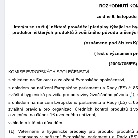
ROZHODNUTÍ KOM
ze dne 6. listopadu
kterým se zrušují některé prováděcí předpisy týkající se 
produkci některých produktů živočišného původu určených k
(oznámeno pod číslem K(
(Text s významem pr
(2006/765/ES)
KOMISE EVROPSKÝCH SPOLEČENSTVÍ,
s ohledem na Smlouvu o založení Evropského společenství,
náhrady
s ohledem na nařízení Evropského parlamentu a Rady (ES) č. 85
1
zvláštní hygienická pravidla pro potraviny živočišného původu
(
)
,
škody
s ohledem na nařízení Evropského parlamentu a Rady (ES) č. 85
zvláštní pravidla pro organizaci úředních kontrol produktů ži
a zejména na článek 16 uvedeného nařízení,
vzhledem k těmto důvodům:
(1)
Veterinární a hygienické předpisy pro produkci produktů 
stanoveny v nařízení Evropského parlamentu a Rady (ES