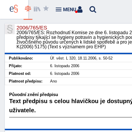
MENU
2006/765/ES
2006/765/ES: Rozhodnutí Komise ze dne 6. listopadu 20
předpisy týkající se hygieny potravin a hygienických p
živočišného původu určených k lidské spotřebě a pro j
K(2006) 5175) (Text s významem pro EHP)
Publikováno:
Úř. věst. L 320, 18.11.2006, s. 50-52
Přijato:
6. listopadu 2006
Platnost od:
6. listopadu 2006
Platnost předpisu:
Ano
Původní znění předpisu
Text předpisu s celou hlavičkou je dostupn
uživatele.