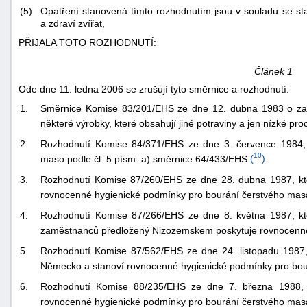
(5)
Opatření stanovená tímto rozhodnutím jsou v souladu se st
a zdraví zvířat,
PŘIJALA TOTO ROZHODNUTÍ:
Článek 1
Ode dne 11. ledna 2006 se zrušují tyto směrnice a rozhodnutí:
1.
Směrnice Komise 83/201/EHS ze dne 12. dubna 1983 o za
-
některé výrobky, které obsahují jiné potraviny a jen nízké 
náhrady
2.
Rozhodnutí Komise 84/371/EHS ze dne 3. července 1984, k
10
maso podle čl. 5 písm. a) směrnice 64/433/EHS
(
)
.
3.
Rozhodnutí Komise 87/260/EHS ze dne 28. dubna 1987, kt
rovnocenné hygienické podmínky pro bourání čerstvého mas
4.
Rozhodnutí Komise 87/266/EHS ze dne 8. května 1987, kt
zaměstnanců předložený Nizozemskem poskytuje rovnocenn
5.
Rozhodnutí Komise 87/562/EHS ze dne 24. listopadu 1987,
Německo a stanoví rovnocenné hygienické podmínky pro bo
6.
Rozhodnutí Komise 88/235/EHS ze dne 7. března 1988, 
rovnocenné hygienické podmínky pro bourání čerstvého mas