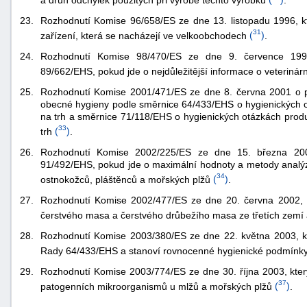
23.
Rozhodnutí Komise 96/658/ES ze dne 13. listopadu 1996, kt
31
zařízení, která se nacházejí ve velkoobchodech
(
)
.
24.
Rozhodnutí Komise 98/470/ES ze dne 9. července 1998
89/662/EHS, pokud jde o nejdůležitější informace o veterinár
25.
Rozhodnutí Komise 2001/471/ES ze dne 8. června 2001 o pra
obecné hygieny podle směrnice 64/433/EHS o hygienických 
na trh a směrnice 71/118/EHS o hygienických otázkách prod
33
trh
(
)
.
26.
Rozhodnutí Komise 2002/225/ES ze dne 15. března 200
91/492/EHS, pokud jde o maximální hodnoty a metody analýz
34
ostnokožců, pláštěnců a mořských plžů
(
)
.
27.
Rozhodnutí Komise 2002/477/ES ze dne 20. června 2002, k
čerstvého masa a čerstvého drůbežího masa ze třetích zemí
28.
Rozhodnutí Komise 2003/380/ES ze dne 22. května 2003, k
Rady 64/433/EHS a stanoví rovnocenné hygienické podmínky
29.
Rozhodnutí Komise 2003/774/ES ze dne 30. října 2003, který
37
patogenních mikroorganismů u mlžů a mořských plžů
(
)
.