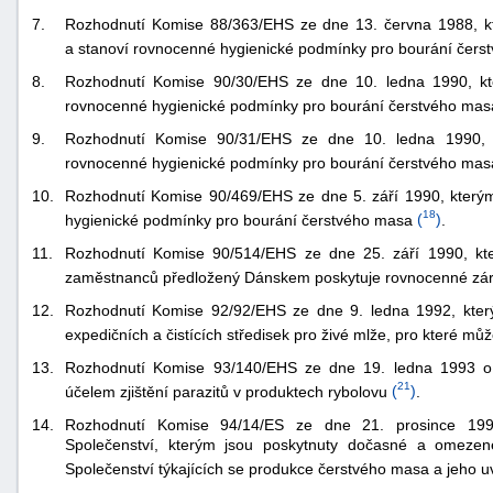
"náhradě
7.
Rozhodnutí Komise 88/363/EHS ze dne 13. června 1988, kt
a stanoví rovnocenné hygienické podmínky pro bourání čers
škod"
8.
Rozhodnutí Komise 90/30/EHS ze dne 10. ledna 1990, kt
rovnocenné hygienické podmínky pro bourání čerstvého mas
9.
Rozhodnutí Komise 90/31/EHS ze dne 10. ledna 1990, k
rovnocenné hygienické podmínky pro bourání čerstvého mas
10.
Rozhodnutí Komise 90/469/EHS ze dne 5. září 1990, kterým 
18
hygienické podmínky pro bourání čerstvého masa
(
)
.
11.
Rozhodnutí Komise 90/514/EHS ze dne 25. září 1990, kte
zaměstnanců předložený Dánskem poskytuje rovnocenné zá
12.
Rozhodnutí Komise 92/92/EHS ze dne 9. ledna 1992, který
expedičních a čistících středisek pro živé mlže, pro které mů
13.
Rozhodnutí Komise 93/140/EHS ze dne 19. ledna 1993 o p
21
účelem zjištění parazitů v produktech rybolovu
(
)
.
14.
Rozhodnutí Komise 94/14/ES ze dne 21. prosince 19
Společenství, kterým jsou poskytnuty dočasné a omezené
Společenství týkajících se produkce čerstvého masa a jeho u