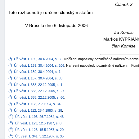
Článek 2
Toto rozhodnutí je určeno členským státům.
V Bruselu dne 6. listopadu 2006.
Za Komisi
Markos
KYPRIAN
člen Komise
1
(
)
Úř. věst. L 139, 30.4.2004, s. 55
. Nařízení naposledy pozměněné nařízením Komise
2
(
)
Úř. věst. L 139, 30.4.2004, s. 206
. Nařízení naposledy pozměněné nařízením Komi
3
(
)
Úř. věst. L 139, 30.4.2004, s. 1
.
4
(
)
Úř. věst. L 157, 30.4.2004, s. 33
.
5
(
)
Úř. věst. L 338, 22.12.2005, s. 1
.
6
(
)
Úř. věst. L 338, 22.12.2005, s. 27
.
7
(
)
Úř. věst. L 338, 22.12.2005, s. 60
.
8
(
)
Úř. věst. L 168, 2.7.1994, s. 34
.
9
(
)
Úř. věst. L 112, 28.4.1983, s. 28
.
10
(
)
Úř. věst. L 196, 26.7.1984, s. 46
.
11
(
)
Úř. věst. L 123, 12.5.1987, s. 8
.
12
(
)
Úř. věst. L 126, 15.5.1987, s. 20
.
13
(
)
Úř. věst. L 341, 3.12.1987, s. 35
.