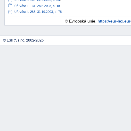
36
(
)
Úř. věst. L 131, 28.5.2003, s. 18
.
37
(
)
Úř. věst. L 283, 31.10.2003, s. 78
.
© Evropská unie,
https://eur-lex.eu
© ESIPA s.r.o. 2002-2026