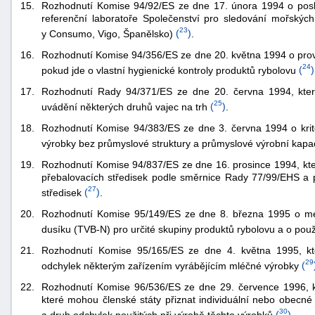
15.
Rozhodnutí Komise 94/92/ES ze dne 17. února 1994 o posk
referenční laboratoře Společenství pro sledování mořských
23
y Consumo, Vigo, Španělsko)
(
)
.
16.
Rozhodnutí Komise 94/356/ES ze dne 20. května 1994 o prov
24
pokud jde o vlastní hygienické kontroly produktů rybolovu
(
)
17.
Rozhodnutí Rady 94/371/ES ze dne 20. června 1994, kter
25
uvádění některých druhů vajec na trh
(
)
.
18.
Rozhodnutí Komise 94/383/ES ze dne 3. června 1994 o krité
výrobky bez průmyslové struktury a průmyslové výrobní kapac
19.
Rozhodnutí Komise 94/837/ES ze dne 16. prosince 1994, kte
přebalovacích středisek podle směrnice Rady 77/99/EHS a p
27
středisek
(
)
.
20.
Rozhodnutí Komise 95/149/ES ze dne 8. března 1995 o me
dusíku (TVB-N) pro určité skupiny produktů rybolovu a o pou
21.
Rozhodnutí Komise 95/165/ES ze dne 4. května 1995, kte
29
odchylek některým zařízením vyrábějícím mléčné výrobky
(
22.
Rozhodnutí Komise 96/536/ES ze dne 29. července 1996, 
které mohou členské státy přiznat individuální nebo obecné
30
a druh odchylek použitých při výrobě těchto výrobků
(
)
.