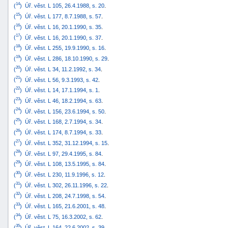
14
(
)
Úř. věst. L 105, 26.4.1988, s. 20
.
15
(
)
Úř. věst. L 177, 8.7.1988, s. 57
.
16
(
)
Úř. věst. L 16, 20.1.1990, s. 35
.
17
(
)
Úř. věst. L 16, 20.1.1990, s. 37
.
18
(
)
Úř. věst. L 255, 19.9.1990, s. 16
.
19
(
)
Úř. věst. L 286, 18.10.1990, s. 29
.
20
(
)
Úř. věst. L 34, 11.2.1992, s. 34
.
21
(
)
Úř. věst. L 56, 9.3.1993, s. 42
.
22
(
)
Úř. věst. L 14, 17.1.1994, s. 1
.
23
(
)
Úř. věst. L 46, 18.2.1994, s. 63
.
24
(
)
Úř. věst. L 156, 23.6.1994, s. 50
.
25
(
)
Úř. věst. L 168, 2.7.1994, s. 34
.
26
(
)
Úř. věst. L 174, 8.7.1994, s. 33
.
27
(
)
Úř. věst. L 352, 31.12.1994, s. 15
.
28
(
)
Úř. věst. L 97, 29.4.1995, s. 84
.
29
(
)
Úř. věst. L 108, 13.5.1995, s. 84
.
30
(
)
Úř. věst. L 230, 11.9.1996, s. 12
.
31
(
)
Úř. věst. L 302, 26.11.1996, s. 22
.
32
(
)
Úř. věst. L 208, 24.7.1998, s. 54
.
33
(
)
Úř. věst. L 165, 21.6.2001, s. 48
.
34
(
)
Úř. věst. L 75, 16.3.2002, s. 62
.
35
(
)
Úř. věst. L 164, 22.6.2002, s. 39
.