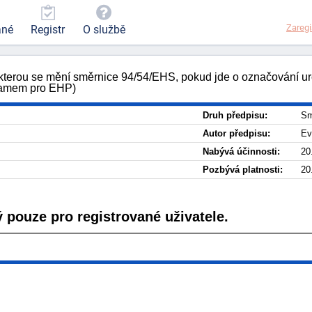
Zaregi
ané
Registr
O službě
erou se mění směrnice 94/54/EHS, pokud jde o označování urči
znamem pro EHP)
Druh předpisu:
Sm
Autor předpisu:
Ev
Nabývá účinnosti:
20
Pozbývá platnosti:
20
 pouze pro registrované uživatele.