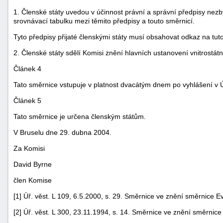
1. Členské státy uvedou v účinnost právní a správní předpisy nezb
srovnávací tabulku mezi těmito předpisy a touto směrnicí.
Tyto předpisy přijaté členskými státy musí obsahovat odkaz na tut
2. Členské státy sdělí Komisi znění hlavních ustanovení vnitrostátn
Článek 4
Tato směrnice vstupuje v platnost dvacátým dnem po vyhlášení v 
Článek 5
Tato směrnice je určena členským státům.
V Bruselu dne 29. dubna 2004.
Za Komisi
David Byrne
člen Komise
[1] Úř. věst. L 109, 6.5.2000, s. 29. Směrnice ve znění směrnice 
[2] Úř. věst. L 300, 23.11.1994, s. 14. Směrnice ve znění směrnice 