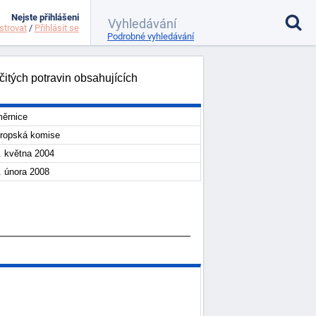
Nejste přihlášeni
strovat
/
Přihlásit se
Podrobné vyhledávání
tých potravin obsahujících
ěrnice
ropská komise
. května 2004
. února 2008