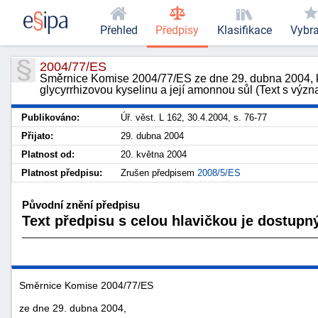
Přehled
Předpisy
Klasifikace
Vybr
2004/77/ES
Směrnice Komise 2004/77/ES ze dne 29. dubna 2004, kt
glycyrrhizovou kyselinu a její amonnou sůl (Text s vý
Publikováno:
Úř. věst. L 162, 30.4.2004, s. 76-77
Přijato:
29. dubna 2004
Platnost od:
20. května 2004
Platnost předpisu:
Zrušen předpisem
2008/5/ES
Původní znění předpisu
Text předpisu s celou hlavičkou je dostupný
Směrnice Komise 2004/77/ES
ze dne 29. dubna 2004,