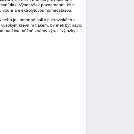
evní tlak. Výbor však poznamenal, že v
nou vodní a elektrolytovou homeostázou.
ny nebo její amonné soli v cukrovinkách a
cí vysokým krevním tlakem, by měli být navíc
tně používat běžně známý výraz "výtažky z