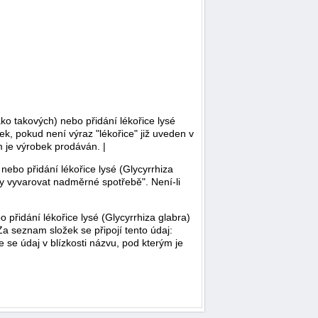
ako takových) nebo přidání lékořice lysé
ek, pokud není výraz "lékořice" již uveden v
 je výrobek prodáván. |
 nebo přidání lékořice lysé (Glycyrrhiza
ly vyvarovat nadměrné spotřebě". Není-li
 přidání lékořice lysé (Glycyrrhiza glabra)
Za seznam složek se připojí tento údaj:
se údaj v blízkosti názvu, pod kterým je