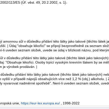
 2002/113/ES (Úř. věst. 49, 20.2.2002, s. 1).
í amonnou sůl v důsledku přidání této látky jako takové (těchto látek j
ší. | Údaj "obsahuje lékořici" se připojí bezprostředně za seznam slož
li uveden seznam složek, uvede se údaj v blízkosti názvu, pod kterým
 v důsledku přidání této látky jako takové (těchto látek jako takových)
 údaj: "Obsahuje lékořici. Osoby trpící vysokým krevním tlakem by se mě
m je výrobek prodáván. |
ůsledku přidání této látky jako takové (těchto látek jako takových) nebo
vyšší v případě nápojů obsahujících více než 1,2 % (obj.) alkoholu. | 
ly vyvarovat nadměrné spotřebě". Není-li uveden seznam složek, uvede 
vropská unie,
https://eur-lex.europa.eu/
, 1998-2022