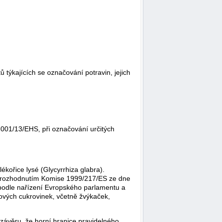
týkajících se označování potravin, jejich
001/13/EHS, při označování určitých
lékořice lysé (Glycyrrhiza glabra).
ho rozhodnutím Komise 1999/217/ES ze dne
 podle nařízení Evropského parlamentu a
cových cukrovinek, včetně žvýkaček,
 závěru, že horní hranice pravidelného