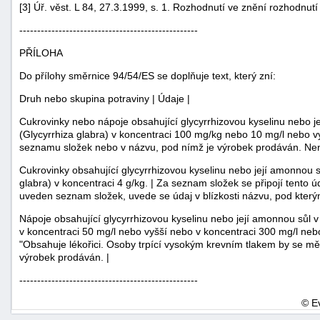
[3] Úř. věst. L 84, 27.3.1999, s. 1. Rozhodnutí ve znění rozhodnutí
--------------------------------------------------
PŘÍLOHA
Do přílohy směrnice 94/54/ES se doplňuje text, který zní:
Druh nebo skupina potraviny | Údaje |
Cukrovinky nebo nápoje obsahující glycyrrhizovou kyselinu nebo jej
(Glycyrrhiza glabra) v koncentraci 100 mg/kg nebo 10 mg/l nebo vyš
seznamu složek nebo v názvu, pod nímž je výrobek prodáván. Není-
Cukrovinky obsahující glycyrrhizovou kyselinu nebo její amonnou sůl
glabra) v koncentraci 4 g/kg. | Za seznam složek se připojí tento
uveden seznam složek, uvede se údaj v blízkosti názvu, pod který
Nápoje obsahující glycyrrhizovou kyselinu nebo její amonnou sůl v d
v koncentraci 50 mg/l nebo vyšší nebo v koncentraci 300 mg/l nebo 
"Obsahuje lékořici. Osoby trpící vysokým krevním tlakem by se mě
výrobek prodáván. |
--------------------------------------------------
© E