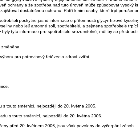
oveň ochrany a že spotřeba nad tuto úroveň může způsobovat vysoký kr
a zajišťovat dostatečnou ochranu. Patří k nim osoby, které trpí poruše
 spotřebiteli poskytne jasné informace o přítomnosti glycyrrhizové kyseli
seliny nebo její amonné soli, spotřebitelé, a zejména spotřebitelé trpí
 byly tyto informace pro spotřebitele srozumitelné, měl by se přednos
m změněna.
výboru pro potravinový řetězec a zdraví zvířat,
nice.
u s touto směrnicí, nejpozději do 20. května 2005.
ladu s touto směrnicí, nejpozději do 20. května 2006.
načeny před 20. květnem 2006, jsou však povoleny do vyčerpání zásob.