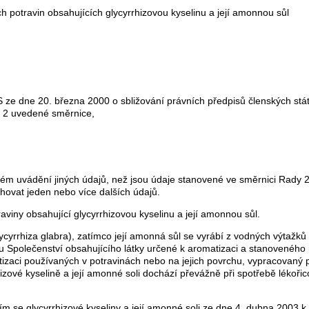
 potravin obsahujících glycyrrhizovou kyselinu a její amonnou sůl
 dne 20. března 2000 o sbližování právních předpisů členských států 
t. 2 uvedené směrnice,
ém uvádění jiných údajů, než jsou údaje stanovené ve směrnici Rady 2
hovat jeden nebo více dalších údajů.
aviny obsahující glycyrrhizovou kyselinu a její amonnou sůl.
lycyrrhiza glabra), zatímco její amonná sůl se vyrábí z vodných výtažků 
mu Společenství obsahujícího látky určené k aromatizaci a stanovené
tizaci používaných v potravinách nebo na jejich povrchu, vypracovaný
hizové kyselině a její amonné soli dochází převážně při spotřebě lékoři
ím se glycyrrhizové kyseliny a její amonné soli ze dne 4. dubna 2003 k