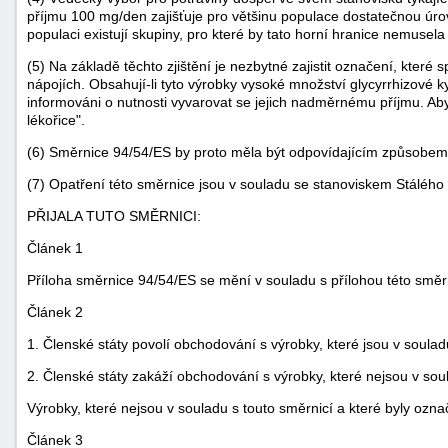
příjmu 100 mg/den zajišťuje pro většinu populace dostatečnou úr
populaci existují skupiny, pro které by tato horní hranice nemusel
(5) Na základě těchto zjištění je nezbytné zajistit označení, které
nápojích. Obsahují-li tyto výrobky vysoké množství glycyrrhizové ky
informováni o nutnosti vyvarovat se jejich nadměrnému příjmu. Aby
lékořice".
(6) Směrnice 94/54/ES by proto měla být odpovídajícím způsobe
(7) Opatření této směrnice jsou v souladu se stanoviskem Stálého 
PŘIJALA TUTO SMĚRNICI:
Článek 1
Příloha směrnice 94/54/ES se mění v souladu s přílohou této směr
Článek 2
1. Členské státy povolí obchodování s výrobky, které jsou v soulad
2. Členské státy zakáží obchodování s výrobky, které nejsou v sou
Výrobky, které nejsou v souladu s touto směrnicí a které byly oz
Článek 3