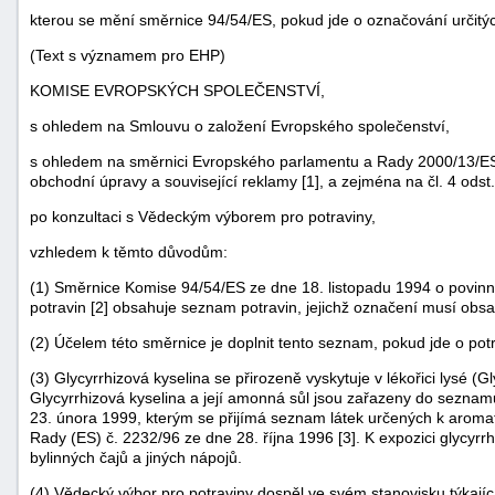
kterou se mění směrnice 94/54/ES, pokud jde o označování určitých
(Text s významem pro EHP)
KOMISE EVROPSKÝCH SPOLEČENSTVÍ,
s ohledem na Smlouvu o založení Evropského společenství,
s ohledem na směrnici Evropského parlamentu a Rady 2000/13/ES ze
obchodní úpravy a související reklamy [1], a zejména na čl. 4 ods
po konzultaci s Vědeckým výborem pro potraviny,
vzhledem k těmto důvodům:
(1) Směrnice Komise 94/54/ES ze dne 18. listopadu 1994 o povinn
potravin [2] obsahuje seznam potravin, jejichž označení musí obsa
(2) Účelem této směrnice je doplnit tento seznam, pokud jde o potr
(3) Glycyrrhizová kyselina se přirozeně vyskytuje v lékořici lysé (G
Glycyrrhizová kyselina a její amonná sůl jsou zařazeny do sezna
23. února 1999, kterým se přijímá seznam látek určených k aroma
Rady (ES) č. 2232/96 ze dne 28. října 1996 [3]. K expozici glycyrr
bylinných čajů a jiných nápojů.
(4) Vědecký výbor pro potraviny dospěl ve svém stanovisku týkajíc