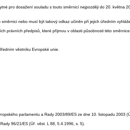
ytné pro dosažení souladu s touto směrnicí nejpozději do 20. května 20
o směrnici nebo musí být takový odkaz učiněn při jejich úředním vyhláše
ích právních předpisů, které přijmou v oblasti působnosti této směrnice
Úředním věstníku Evropské unie.
Evropského parlamentu a Rady 2003/89/ES ze dne 10. listopadu 2003 (Úř.
Rady 96/21/ES (Úř. věst. L 88, 5.4.1996, s. 5).