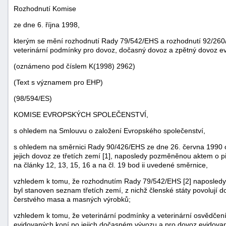
Rozhodnutí Komise
ze dne 6. října 1998,
kterým se mění rozhodnutí Rady 79/542/EHS a rozhodnutí 92/260
veterinární podmínky pro dovoz, dočasný dovoz a zpětný dovoz e
(oznámeno pod číslem K(1998) 2962)
(Text s významem pro EHP)
(98/594/ES)
KOMISE EVROPSKÝCH SPOLEČENSTVÍ,
s ohledem na Smlouvu o založení Evropského společenství,
náhrady
s ohledem na směrnici Rady 90/426/EHS ze dne 26. června 1990 o
škody
jejich dovoz ze třetích zemí [1], naposledy pozměněnou aktem o 
na články 12, 13, 15, 16 a na čl. 19 bod ii uvedené směrnice,
vzhledem k tomu, že rozhodnutím Rady 79/542/EHS [2] naposled
byl stanoven seznam třetích zemí, z nichž členské státy povolují do
čerstvého masa a masných výrobků;
vzhledem k tomu, že veterinární podmínky a veterinární osvědčen
evidovaných koní po jejich dočasném vývozu a pro dovoz evidova