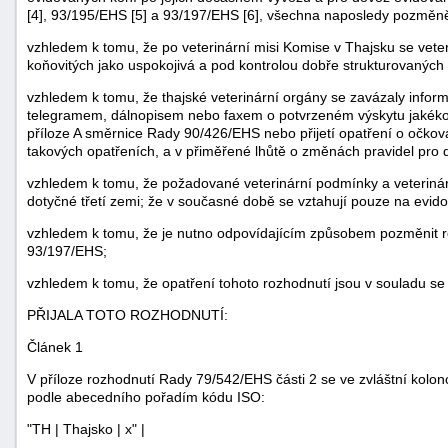
[4], 93/195/EHS [5] a 93/197/EHS [6], všechna naposledy pozměn
vzhledem k tomu, že po veterinární misi Komise v Thajsku se veteri
koňovitých jako uspokojivá a pod kontrolou dobře strukturovaných
vzhledem k tomu, že thajské veterinární orgány se zavázaly inform
telegramem, dálnopisem nebo faxem o potvrzeném výskytu jakékol
příloze A směrnice Rady 90/426/EHS nebo přijetí opatření o očk
takových opatřeních, a v přiměřené lhůtě o změnách pravidel pro 
vzhledem k tomu, že požadované veterinární podmínky a veterinárn
dotyčné třetí zemi; že v současné době se vztahují pouze na evid
vzhledem k tomu, že je nutno odpovídajícím způsobem pozměnit 
93/197/EHS;
vzhledem k tomu, že opatření tohoto rozhodnutí jsou v souladu se
PŘIJALA TOTO ROZHODNUTÍ:
+náhrady
Článek 1
V příloze rozhodnutí Rady 79/542/EHS části 2 se ve zvláštní kolon
podle abecedního pořadím kódu ISO:
"TH | Thajsko | x" |