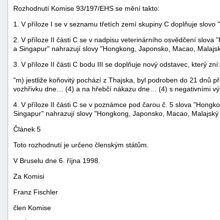
Rozhodnutí Komise 93/197/EHS se mění takto:
"náhradě
škod"
1. V příloze I se v seznamu třetích zemí skupiny C doplňuje slovo 
2. V příloze II části C se v nadpisu veterinárního osvědčení slov
a Singapur" nahrazují slovy "Hongkong, Japonsko, Macao, Malajsk
3. V příloze II části C bodu III se doplňuje nový odstavec, který zní:
"m) jestliže koňovitý pochází z Thajska, byl podroben do 21 dnů
vozhřivku dne… (4) a na hřebčí nákazu dne… (4) s negativními výs
4. V příloze II části C se v poznámce pod čarou č. 5 slova "Hong
Singapur" nahrazují slovy "Hongkong, Japonsko, Macao, Malajský 
Článek 5
Toto rozhodnutí je určeno členským státům.
V Bruselu dne 6. října 1998.
Za Komisi
Franz Fischler
člen Komise