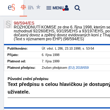
MENU
98/594/ES
ROZHODNUTÍ KOMISE ze dne 6. října 1998, kterým se
rozhodnutí 92/260/EHS, 93/195/EHS a 93/197/EHS, poku
dočasný dovoz a zpětný dovoz evidovaných koní z Tha
(Text s významem pro EHP) (98/594/ES)
Publikováno:
Úř. věst. L 286, 23.10.1998, s. 53-54
Přijato:
6. října 1998
Platnost od:
7. října 1999
Platnost předpisu:
Zrušen předpisem
(EU) 2018/659
Původní znění předpisu
Text předpisu s celou hlavičkou je dostupn
uživatele.