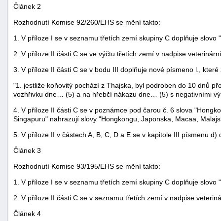
Článek 2
Rozhodnutí Komise 92/260/EHS se mění takto:
1. V příloze I se v seznamu třetích zemí skupiny C doplňuje slovo 
2. V příloze II části C se ve výčtu třetích zemí v nadpise veteriná
3. V příloze II části C se v bodu III doplňuje nové písmeno l., které 
-
"1. jestliže koňovitý pochází z Thajska, byl podroben do 10 dnů
vozhřivku dne… (5) a na hřebčí nákazu dne… (5) s negativními výs
náhrady
4. V příloze II části C se v poznámce pod čarou č. 6 slova "Hong
Singapuru" nahrazují slovy "Hongkongu, Japonska, Macaa, Malajs
5. V příloze II v částech A, B, C, D a E se v kapitole III písmenu d)
Článek 3
Rozhodnutí Komise 93/195/EHS se mění takto:
1. V příloze I se v seznamu třetích zemí skupiny C doplňuje slovo 
2. V příloze II části C se v seznamu třetích zemí v nadpise veteri
Článek 4