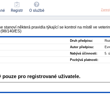
Zaregi
ané
Registr
O službě
oví některá pravidla týkající se kontrol na místě ve veteriná
 (98/140/ES)
Druh předpisu:
Roz
Autor předpisu:
Evr
Nabývá účinnosti:
5. 
Pozbývá platnosti:
 pouze pro registrované uživatele.