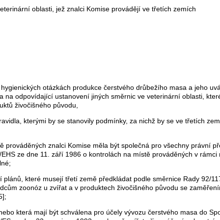
eterinární oblasti, jež znalci Komise provádějí ve třetích zemích
hygienických otázkách produkce čerstvého drůbežího masa a jeho uvá
na odpovídající ustanovení jiných směrnic ve veterinární oblasti, které
uktů živočišného původu,
idla, kterými by se stanovily podmínky, za nichž by se ve třetích zem
stě prováděných znalci Komise měla být společná pro všechny právní př
/EHS ze dne 11. září 1986 o kontrolách na místě prováděných v rámci 
lné;
í plánů, které musejí třetí země předkládat podle směrnice Rady 92/1
dcům zoonóz u zvířat a v produktech živočišného původu se zaměření
];
á nebo která mají být schválena pro účely vývozu čerstvého masa do Spo