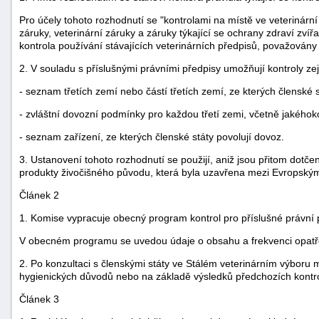
Pro účely tohoto rozhodnutí se "kontrolami na místě ve veterinární
záruky, veterinární záruky a záruky týkající se ochrany zdraví zv
kontrola používání stávajících veterinárních předpisů, považová
2. V souladu s příslušnými právními předpisy umožňují kontroly z
- seznam třetích zemí nebo částí třetích zemí, ze kterých členské s
- zvláštní dovozní podmínky pro každou třetí zemi, včetně jakéhok
- seznam zařízení, ze kterých členské státy povolují dovoz.
3. Ustanovení tohoto rozhodnutí se použijí, aniž jsou přitom dotč
produkty živočišného původu, která byla uzavřena mezi Evropským
Článek 2
1. Komise vypracuje obecný program kontrol pro příslušné právní 
V obecném programu se uvedou údaje o obsahu a frekvenci opatření
2. Po konzultaci s členskými státy ve Stálém veterinárním výboru 
hygienických důvodů nebo na základě výsledků předchozích kontro
Článek 3