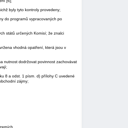
ní [6];
ichž byly tyto kontroly provedeny;
něny do programů vypracovaných po
h států určených Komisí; že znalci
vržena vhodná opatření, která jsou v
na nutnost dodržovat povinnost zachovávat
ají;
u 8 a odst. 1 písm. d) přílohy C uvedené
 obchodní zájmy;
 zemích.