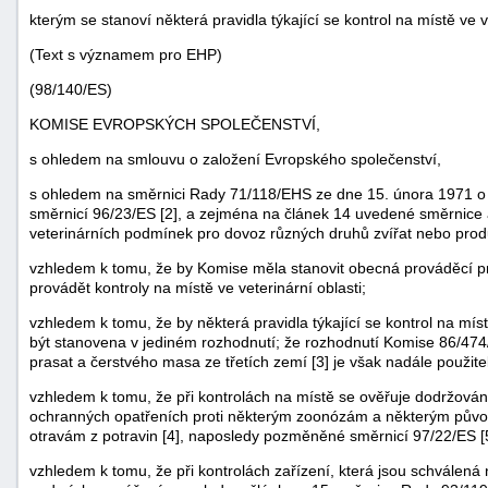
kterým se stanoví některá pravidla týkající se kontrol na místě ve v
(Text s významem pro EHP)
(98/140/ES)
KOMISE EVROPSKÝCH SPOLEČENSTVÍ,
s ohledem na smlouvu o založení Evropského společenství,
s ohledem na směrnici Rady 71/118/EHS ze dne 15. února 1971 o 
směrnicí 96/23/ES [2], a zejména na článek 14 uvedené směrnice a 
veterinárních podmínek pro dovoz různých druhů zvířat nebo prod
vzhledem k tomu, že by Komise měla stanovit obecná prováděcí prav
provádět kontroly na místě ve veterinární oblasti;
vzhledem k tomu, že by některá pravidla týkající se kontrol na mí
být stanovena v jediném rozhodnutí; že rozhodnutí Komise 86/474
prasat a čerstvého masa ze třetích zemí [3] je však nadále použite
vzhledem k tomu, že při kontrolách na místě se ověřuje dodržován
ochranných opatřeních proti některým zoonózám a některým půvo
otravám z potravin [4], naposledy pozměněné směrnicí 97/22/ES [5
vzhledem k tomu, že při kontrolách zařízení, která jsou schválen