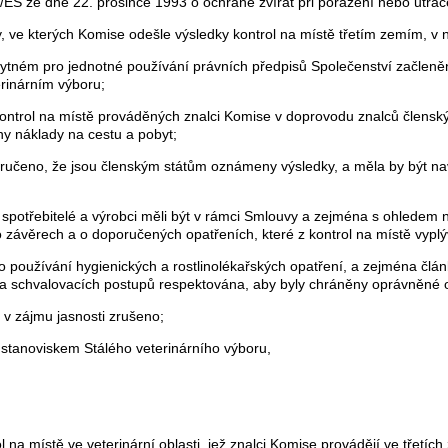
S ze dne 22. prosince 1993 o ochraně zvířat při porážení nebo utráce
, ve kterých Komise odešle výsledky kontrol na místě třetím zemím, v n
zbytném pro jednotné používání právních předpisů Společenství začle
rinárním výboru;
ntrol na místě prováděných znalci Komise v doprovodu znalců členskýc
eny náklady na cestu a pobyt;
aručeno, že jsou členským státům oznámeny výsledky, a měla by být na
spotřebitelé a výrobci měli být v rámci Smlouvy a zejména s ohledem 
 závěrech a o doporučených opatřeních, které z kontrol na místě vyplýv
oužívání hygienických a rostlinolékařských opatření, a zejména článk
cí a schvalovacích postupů respektována, aby byly chráněny oprávněné
v zájmu jasnosti zrušeno;
 stanoviskem Stálého veterinárního výboru,
l na místě ve veterinární oblasti, jež znalci Komise provádějí ve třetích