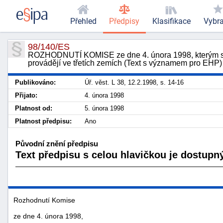
Přehled
Předpisy
Klasifikace
Vybr
98/140/ES
ROZHODNUTÍ KOMISE ze dne 4. února 1998, kterým se stan
provádějí ve třetích zemích (Text s významem pro EHP)
Publikováno:
Úř. věst. L 38, 12.2.1998, s. 14-16
Přijato:
4. února 1998
Platnost od:
5. února 1998
Platnost předpisu:
Ano
Původní znění předpisu
Text předpisu s celou hlavičkou je dostupný
Rozhodnutí Komise
ze dne 4. února 1998,