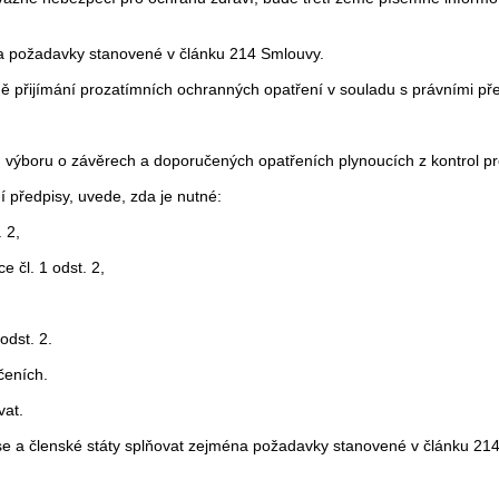
na požadavky stanovené v článku 214 Smlouvy.
 přijímání prozatímních ochranných opatření v souladu s právními před
 výboru o závěrech a doporučených opatřeních plynoucích z kontrol pr
í předpisy, uvede, zda je nutné:
 2,
 čl. 1 odst. 2,
odst. 2.
čeních.
vat.
ise a členské státy splňovat zejména požadavky stanovené v článku 21