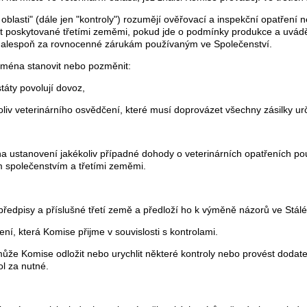
 oblasti" (dále jen "kontroly") rozumějí ověřovací a inspekční opatření
ířat poskytované třetími zeměmi, pokud jde o podmínky produkce a uvádě
ny alespoň za rovnocenné zárukám používaným ve Společenství.
ejména stanovit nebo pozměnit:
táty povolují dovoz,
oliv veterinárního osvědčení, které musí doprovázet všechny zásilky ur
ena ustanovení jakékoliv případné dohody o veterinárních opatřeních po
 společenstvím a třetími zeměmi.
předpisy a příslušné třetí země a předloží ho k výměně názorů ve Stál
, která Komise přijme v souvislosti s kontrolami.
může Komise odložit nebo urychlit některé kontroly nebo provést dodate
l za nutné.