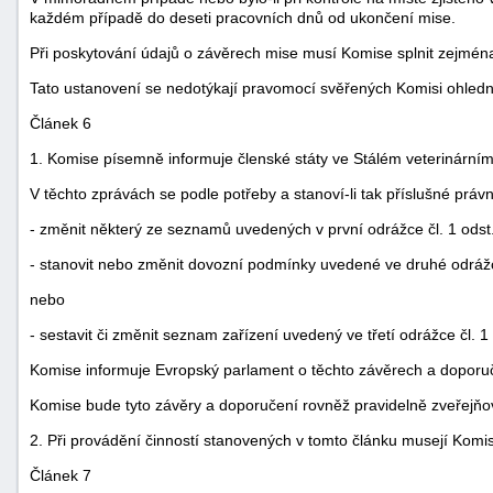
každém případě do deseti pracovních dnů od ukončení mise.
Při poskytování údajů o závěrech mise musí Komise splnit zejmé
Tato ustanovení se nedotýkají pravomocí svěřených Komisi ohledně
Článek 6
1. Komise písemně informuje členské státy ve Stálém veterinárním
V těchto zprávách se podle potřeby a stanoví-li tak příslušné právn
- změnit některý ze seznamů uvedených v první odrážce čl. 1 odst.
- stanovit nebo změnit dovozní podmínky uvedené ve druhé odrážce
nebo
- sestavit či změnit seznam zařízení uvedený ve třetí odrážce čl. 1 
Komise informuje Evropský parlament o těchto závěrech a doporu
Komise bude tyto závěry a doporučení rovněž pravidelně zveřejňo
2. Při provádění činností stanovených v tomto článku musejí Kom
Článek 7