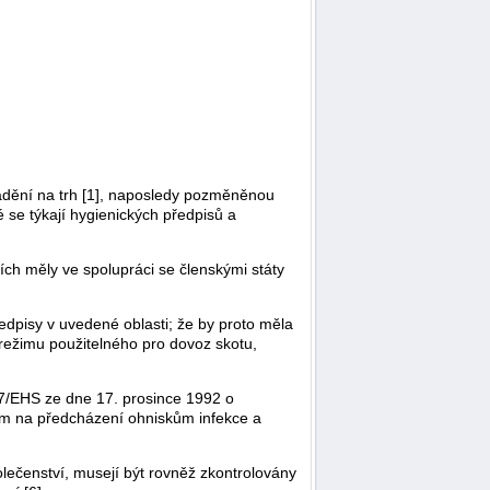
dění na trh [1], naposledy pozměněnou
 se týkají hygienických předpisů a
ích měly ve spolupráci se členskými státy
edpisy v uvedené oblasti; že by proto měla
režimu použitelného pro dovoz skotu,
17/EHS ze dne 17. prosince 1992 o
m na předcházení ohniskům infekce a
lečenství, musejí být rovněž zkontrolovány