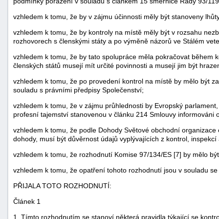
podmínky porážení v souladu s článkem 15 směrnice Rady 93/119/E
vzhledem k tomu, že by v zájmu účinnosti měly být stanoveny lhůty
vzhledem k tomu, že by kontroly na místě měly být v rozsahu ne
rozhovorech s členskými státy a po výměně názorů ve Stálém vete
vzhledem k tomu, že by tato spolupráce měla pokračovat během ko
členských států musejí mít určité povinnosti a musejí jim být hraz
vzhledem k tomu, že po provedení kontrol na místě by mělo být z
souladu s právními předpisy Společenství;
vzhledem k tomu, že v zájmu průhlednosti by Evropský parlament, 
profesní tajemství stanovenou v článku 214 Smlouvy informováni o
vzhledem k tomu, že podle Dohody Světové obchodní organizace o p
dohody, musí být důvěrnost údajů vyplývajících z kontrol, inspek
vzhledem k tomu, že rozhodnutí Komise 97/134/ES [7] by mělo být 
vzhledem k tomu, že opatření tohoto rozhodnutí jsou v souladu se
PŘIJALA TOTO ROZHODNUTÍ:
Článek 1
1. Tímto rozhodnutím se stanoví některá pravidla týkající se kontro