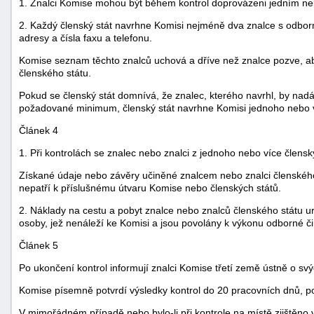
1. Znalci Komise mohou být během kontrol doprovázeni jedním neb
2. Každý členský stát navrhne Komisi nejméně dva znalce s odborno
adresy a čísla faxu a telefonu.
Komise seznam těchto znalců uchová a dříve než znalce pozve, ab
členského státu.
Pokud se členský stát domnívá, že znalec, kterého navrhl, by nad
požadované minimum, členský stát navrhne Komisi jednoho nebo 
Článek 4
1. Při kontrolách se znalec nebo znalci z jednoho nebo více členský
Získané údaje nebo závěry učiněné znalcem nebo znalci členského
nepatří k příslušnému útvaru Komise nebo členských států.
2. Náklady na cestu a pobyt znalce nebo znalců členského státu u
osoby, jež nenáleží ke Komisi a jsou povolány k výkonu odborné či
Článek 5
Po ukončení kontrol informují znalci Komise třetí země ústně o svýc
Komise písemně potvrdí výsledky kontrol do 20 pracovních dnů, po
V mimořádném případě nebo bylo-li při kontrole na místě zjištěno