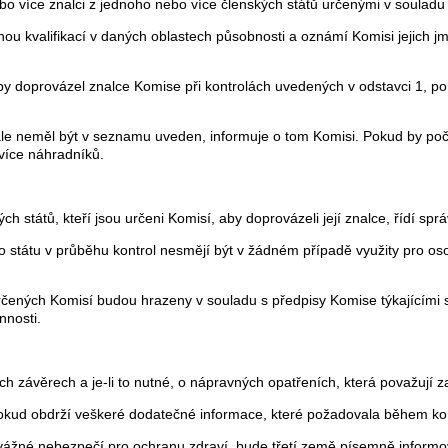
o více znalci z jednoho nebo více členských států určenými v souladu
u kvalifikací v daných oblastech působnosti a oznámí Komisi jejich jm
y doprovázel znalce Komise při kontrolách uvedených v odstavci 1, p
ále neměl být v seznamu uveden, informuje o tom Komisi. Pokud by poče
více náhradníků.
ch států, kteří jsou určeni Komisí, aby doprovázeli její znalce, řídí sp
 státu v průběhu kontrol nesmějí být v žádném případě využity pro o
rčených Komisí budou hrazeny v souladu s předpisy Komise týkajícími s
nnosti.
h závěrech a je-li to nutné, o nápravných opatřeních, která považují za
kud obdrží veškeré dodatečné informace, které požadovala během kontr
 vážné nebezpečí pro ochranu zdraví, bude třetí země písemně informov