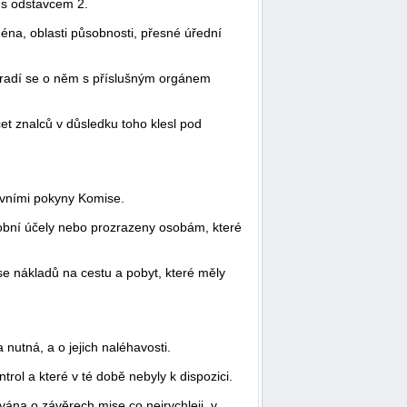
 s odstavcem 2.
éna, oblasti působnosti, přesné úřední
oradí se o něm s příslušným orgánem
t znalců v důsledku toho klesl pod
rávními pokyny Komise.
sobní účely nebo prozrazeny osobám, které
e nákladů na cestu a pobyt, které měly
 nutná, a o jejich naléhavosti.
ol a které v té době nebyly k dispozici.
ána o závěrech mise co nejrychleji, v