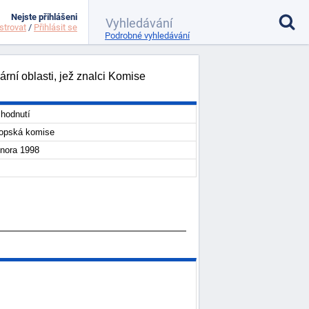
Nejste přihlášeni
strovat
/
Přihlásit se
Podrobné vyhledávání
rní oblasti, jež znalci Komise
hodnutí
opská komise
února 1998