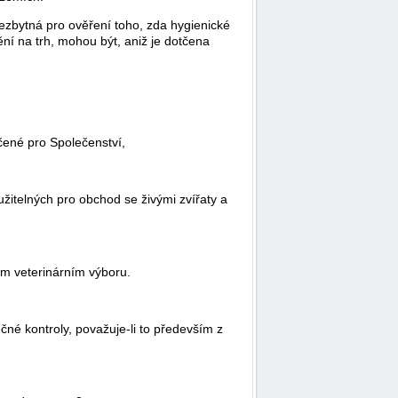
 nezbytná pro ověření toho, zda hygienické
ní na trh, mohou být, aniž je dotčena
čené pro Společenství,
užitelných pro obchod se živými zvířaty a
ém veterinárním výboru.
čné kontroly, považuje-li to především z