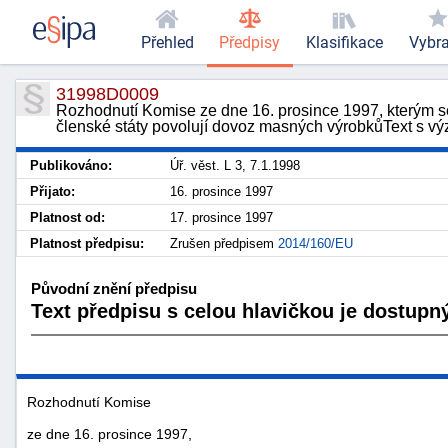
Přehled
Předpisy
Klasifikace
Vybr
31998D0009
Rozhodnutí Komise ze dne 16. prosince 1997, kterým se
členské státy povolují dovoz masných výrobkůText s 
Publikováno:
Úř. věst. L 3, 7.1.1998
Přijato:
16. prosince 1997
Platnost od:
17. prosince 1997
Platnost předpisu:
Zrušen předpisem
2014/160/EU
Původní znění předpisu
Text předpisu s celou hlavičkou je dostupný
Rozhodnutí Komise
ze dne 16. prosince 1997,