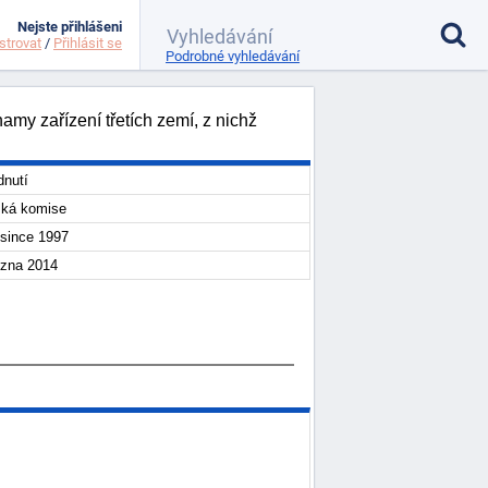
Nejste přihlášeni
strovat
/
Přihlásit se
Podrobné vyhledávání
my zařízení třetích zemí, z nichž
nutí
ská komise
osince 1997
ezna 2014