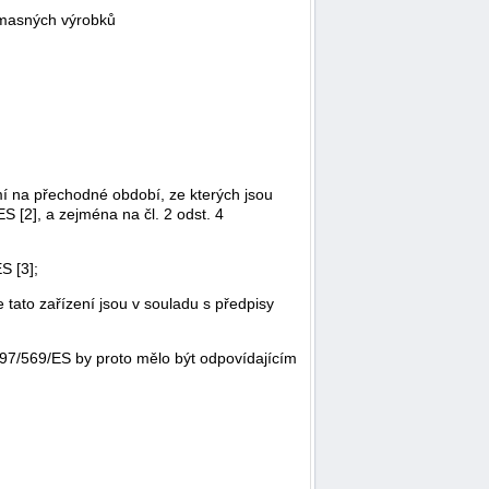
z masných výrobků
í na přechodné období, ze kterých jsou
 [2], a zejména na čl. 2 odst. 4
S [3];
 tato zařízení jsou v souladu s předpisy
 97/569/ES by proto mělo být odpovídajícím