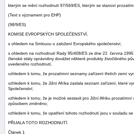
kterým se mění rozhodnutí 97/569/ES, kterým se stanoví prozatímn
(Text s významem pro EHP)
(98/9/ES)
KOMISE EVROPSKÝCH SPOLEČENSTVÍ,
s ohledem na Smlouvu o založení Evropského společenství,
s ohledem na rozhodnutí Rady 95/408/ES ze dne 22. června 1995 
členské státy oprávněny dovážet některé produkty živočišného půvo
uvedeného rozhodnutí,
vzhledem k tomu, že prozatímní seznamy zařízení třetích zemí vy
vzhledem k tomu, že Jižní Afrika zaslala seznam zařízení, které vy
Společenství;
vzhledem k tomu, že je možné sestavit pro Jižní Afriku prozatímn
způsobem změněno;
vzhledem k tomu, že opatření tohoto rozhodnutí jsou v souladu se
PŘIJALA TOTO ROZHODNUTÍ:
Článek 1