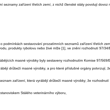
í seznamy zařízení třetích zemí, z nichž členské státy povolují dovo
o podmínkách sestavování prozatímních seznamů zařízení třetích zem
du, produkty rybolovu nebo živé mlže [1], ve znění rozhodnutí 97/34/ES
rábějících masné výrobky byly sestaveny rozhodnutím Komise 97/569/E
rábějí drůbeží masné výrobky, a pro které příslušné orgány potvrzují, že
í seznam zařízení, která vyrábějí drůbeží masné výrobky; že rozhodnutí
 stanoviskem Stálého veterinárního výboru,