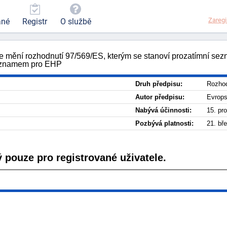
Zaregi
ané
Registr
O službě
 mění rozhodnutí 97/569/ES, kterým se stanoví prozatímní sezna
významem pro EHP
Druh předpisu:
Rozhod
Autor předpisu:
Evrop
Nabývá účinnosti:
15. pr
Pozbývá platnosti:
21. bř
 pouze pro registrované uživatele.