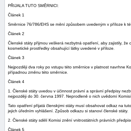
PŘIJALA TUTO SMĚRNICI:
"náhradě
škod"
Článek 1
Směrnice 76/786/EHS se mění způsobem uvedeným v příloze k tét
Článek 2
Členské státy přijmou veškerá nezbytná opatření, aby zajistily, ž
kosmetické prostředky obsahující látky uvedené v příloze.
Článek 3
Nejpozději dva roky po vstupu této směrnice v platnost navrhne Ko
případnou změnu této směrnice.
Článek 4
1. Členské státy uvedou v účinnost právní a správní předpisy nezb
nejpozději do 30. června 1997. Neprodleně o nich uvědomí Komisi
Tato opatření přijatá členskými státy musí obsahovat odkaz na tut
jejich úředním vyhlášení. Způsob odkazu si stanoví členské státy.
2. Členské státy sdělí Komisi znění vnitrostátních právních předpis
Článek 5