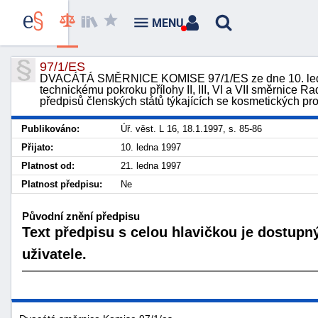
MENU
97/1/ES
DVACÁTÁ SMĚRNICE KOMISE 97/1/ES ze dne 10. ledna
technickému pokroku přílohy II, III, VI a VII směrnice 
předpisů členských států týkajících se kosmetických p
Publikováno:
Úř. věst. L 16, 18.1.1997, s. 85-86
Přijato:
10. ledna 1997
Platnost od:
21. ledna 1997
Platnost předpisu:
Ne
Původní znění předpisu
Text předpisu s celou hlavičkou je dostupn
uživatele.