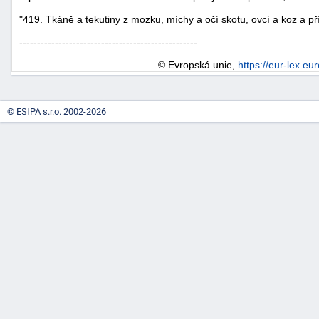
"419. Tkáně a tekutiny z mozku, míchy a očí skotu, ovcí a koz a př
--------------------------------------------------
© Evropská unie,
https://eur-lex.eu
© ESIPA s.r.o. 2002-2026