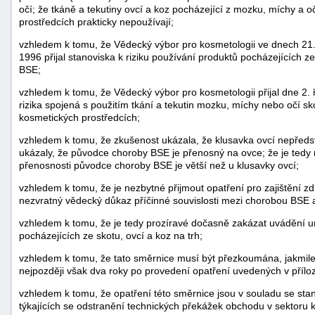
očí; že tkáně a tekutiny ovcí a koz pocházející z mozku, míchy a o
prostředcích prakticky nepoužívají;
vzhledem k tomu, že Vědecký výbor pro kosmetologii ve dnech 21. 
1996 přijal stanoviska k riziku používání produktů pocházejících
BSE;
vzhledem k tomu, že Vědecký výbor pro kosmetologii přijal dne 2. ř
rizika spojená s použitím tkání a tekutin mozku, míchy nebo očí sk
kosmetických prostředcích;
-
náhrady
vzhledem k tomu, že zkušenost ukázala, že klusavka ovcí nepředsta
ukázaly, že původce choroby BSE je přenosný na ovce; že je tedy 
přenosnosti původce choroby BSE je větší než u klusavky ovcí;
vzhledem k tomu, že je nezbytné přijmout opatření pro zajištění zd
nezvratný vědecký důkaz příčinné souvislosti mezi chorobou BSE 
vzhledem k tomu, že je tedy prozíravé dočasně zakázat uvádění u
pocházejících ze skotu, ovcí a koz na trh;
vzhledem k tomu, že tato směrnice musí být přezkoumána, jakmil
nejpozději však dva roky po provedení opatření uvedených v přílo
vzhledem k tomu, že opatření této směrnice jsou v souladu se st
týkajících se odstranění technických překážek obchodu v sektoru