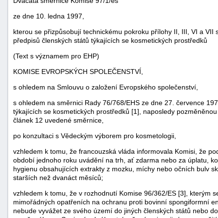
Dvacátá směrnice Komise 97/1/es
ze dne 10. ledna 1997,
kterou se přizpůsobují technickému pokroku přílohy II, III, VI a V
předpisů členských států týkajících se kosmetických prostředků
(Text s významem pro EHP)
KOMISE EVROPSKÝCH SPOLEČENSTVÍ,
s ohledem na Smlouvu o založení Evropského společenství,
s ohledem na směrnici Rady 76/768/EHS ze dne 27. července 1976 
týkajících se kosmetických prostředků [1], naposledy pozměněnou
článek 12 uvedené směrnice,
po konzultaci s Vědeckým výborem pro kosmetologii,
náhrady
škody
vzhledem k tomu, že francouzská vláda informovala Komisi, že po
období jednoho roku uvádění na trh, ať zdarma nebo za úplatu, k
hygienu obsahujících extrakty z mozku, míchy nebo očních bulv sk
starších než dvanáct měsíců;
vzhledem k tomu, že v rozhodnutí Komise 96/362/ES [3], kterým s
mimořádných opatřeních na ochranu proti bovinní spongiformní ence
nebude vyvážet ze svého území do jiných členských států nebo do 