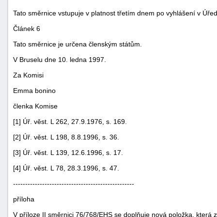
Tato směrnice vstupuje v platnost třetím dnem po vyhlášení v Úře
Článek 6
Tato směrnice je určena členským státům.
V Bruselu dne 10. ledna 1997.
Za Komisi
Emma bonino
členka Komise
[1] Úř. věst. L 262, 27.9.1976, s. 169.
[2] Úř. věst. L 198, 8.8.1996, s. 36.
[3] Úř. věst. L 139, 12.6.1996, s. 17.
[4] Úř. věst. L 78, 28.3.1996, s. 47.
--------------------------------------------------
příloha
V příloze II směrnici 76/768/EHS se doplňuje nová položka, která z