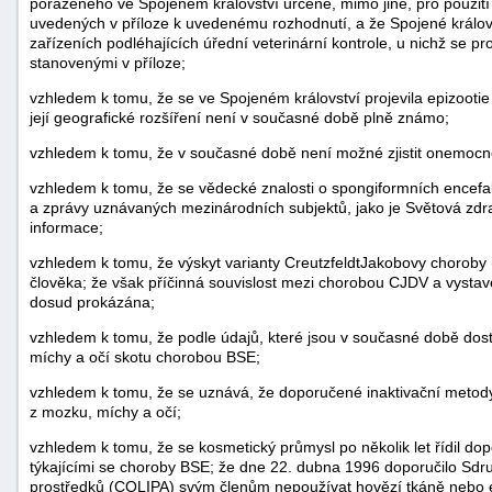
poraženého ve Spojeném království určené, mimo jiné, pro použití
uvedených v příloze k uvedenému rozhodnutí, a že Spojené králo
zařízeních podléhajících úřední veterinární kontrole, u nichž se p
stanovenými v příloze;
vzhledem k tomu, že se ve Spojeném království projevila epizootie
její geografické rozšíření není v současné době plně známo;
vzhledem k tomu, že v současné době není možné zjistit onemocn
vzhledem k tomu, že se vědecké znalosti o spongiformních encefalo
a zprávy uznávaných mezinárodních subjektů, jako je Světová zd
informace;
vzhledem k tomu, že výskyt varianty CreutzfeldtJakobovy chorob
člověka; že však příčinná souvislost mezi chorobou CJDV a vysta
dosud prokázána;
vzhledem k tomu, že podle údajů, které jsou v současné době dos
míchy a očí skotu chorobou BSE;
+náhrady
vzhledem k tomu, že se uznává, že doporučené inaktivační metody
z mozku, míchy a očí;
vzhledem k tomu, že se kosmetický průmysl po několik let řídil d
týkajícími se choroby BSE; že dne 22. dubna 1996 doporučilo Sd
prostředků (COLIPA) svým členům nepoužívat hovězí tkáně nebo ex