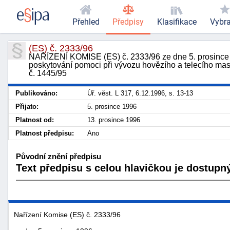
Přehled
Předpisy
Klasifikace
Vybr
(ES) č. 2333/96
NAŘÍZENÍ KOMISE (ES) č. 2333/96 ze dne 5. prosince 19
poskytování pomoci při vývozu hovězího a telecího mas
č. 1445/95
Publikováno:
Úř. věst. L 317, 6.12.1996, s. 13-13
Přijato:
5. prosince 1996
Platnost od:
13. prosince 1996
Platnost předpisu:
Ano
Původní znění předpisu
Text předpisu s celou hlavičkou je dostupný
Nařízení Komise (ES) č. 2333/96