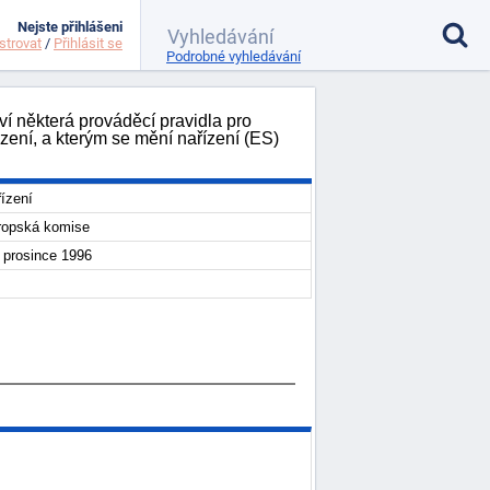
Nejste přihlášeni
strovat
/
Přihlásit se
Podrobné vyhledávání
í některá prováděcí pravidla pro
ení, a kterým se mění nařízení (ES)
ízení
ropská komise
 prosince 1996