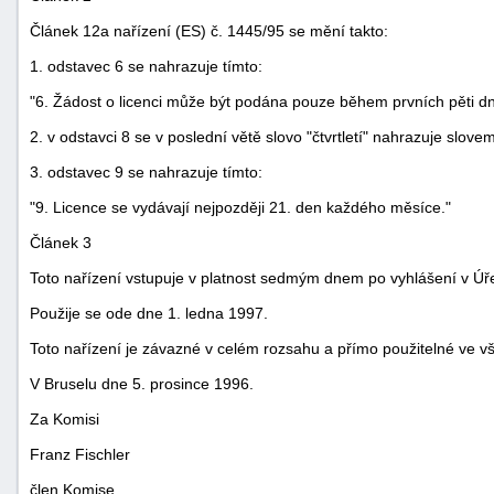
Článek 12a nařízení (ES) č. 1445/95 se mění takto:
1. odstavec 6 se nahrazuje tímto:
"6. Žádost o licenci může být podána pouze během prvních pěti d
2. v odstavci 8 se v poslední větě slovo "čtvrtletí" nahrazuje slove
3. odstavec 9 se nahrazuje tímto:
"9. Licence se vydávají nejpozději 21. den každého měsíce."
Článek 3
Toto nařízení vstupuje v platnost sedmým dnem po vyhlášení v Úř
Použije se ode dne 1. ledna 1997.
Toto nařízení je závazné v celém rozsahu a přímo použitelné ve v
V Bruselu dne 5. prosince 1996.
Za Komisi
Franz Fischler
člen Komise