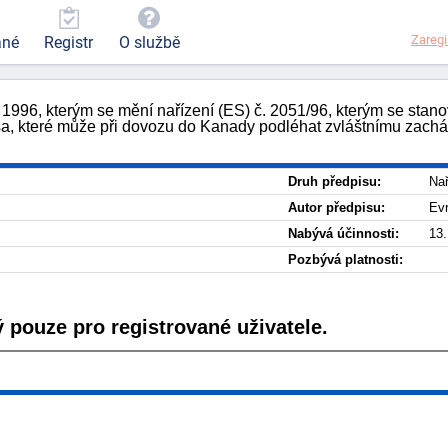
Zaregi
ané
Registr
O službě
96, kterým se mění nařízení (ES) č. 2051/96, kterým se stanov
a, které může při dovozu do Kanady podléhat zvláštnímu zacház
Druh předpisu:
Nař
Autor předpisu:
Ev
Nabývá účinnosti:
13.
Pozbývá platnosti:
 pouze pro registrované uživatele.