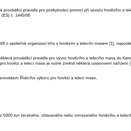
rá prováděcí pravidla pro poskytování pomoci při vývozu hovězího a te
 (ES) č. 1445/95
968 o společné organizaci trhu s hovězím a telecím masem [1], napos
ěkterá prováděcí pravidla pro vývoz hovězího a telecího masa do Kanad
 hovězí a telecí maso je nutné změnit některá ustanovení nařízení (E
tanoviskem Řídícího výboru pro hovězí a telecí maso,
 vývoz 5000 tun čerstvého, chlazeného nebo zmrazeného hovězího a tel