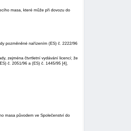
lecího masa, které může při dovozu do
ledy pozměněné nařízením (ES) č. 2222/96
y, zejména čtvrtletní vydávání licencí; že
S) č. 2051/96 a (ES) č. 1445/95 [4],
ecího masa původem ve Společenství do