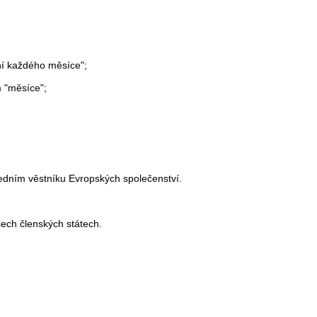
ní každého měsíce";
m "měsíce";
edním věstníku Evropských společenství.
šech členských státech.