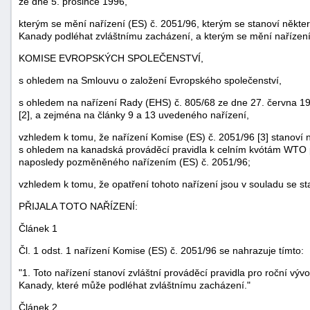
ze dne 5. prosince 1996,
kterým se mění nařízení (ES) č. 2051/96, kterým se stanoví někte
Kanady podléhat zvláštnímu zacházení, a kterým se mění nařízení
KOMISE EVROPSKÝCH SPOLEČENSTVÍ,
s ohledem na Smlouvu o založení Evropského společenství,
s ohledem na nařízení Rady (EHS) č. 805/68 ze dne 27. června 1
[2], a zejména na články 9 a 13 uvedeného nařízení,
vzhledem k tomu, že nařízení Komise (ES) č. 2051/96 [3] stanoví n
s ohledem na kanadská prováděcí pravidla k celním kvótám WTO pro
naposledy pozměněného nařízením (ES) č. 2051/96;
vzhledem k tomu, že opatření tohoto nařízení jsou v souladu se s
PŘIJALA TOTO NAŘÍZENÍ:
Článek 1
Čl. 1 odst. 1 nařízení Komise (ES) č. 2051/96 se nahrazuje tímto:
"1. Toto nařízení stanoví zvláštní prováděcí pravidla pro roční
Kanady, které může podléhat zvláštnímu zacházení."
Článek 2