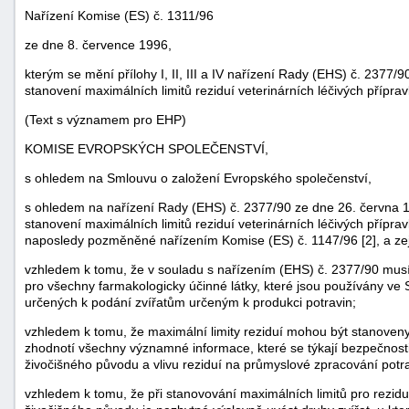
Nařízení Komise (ES) č. 1311/96
ze dne 8. července 1996,
kterým se mění přílohy I, II, III a IV nařízení Rady (EHS) č. 2377/
stanovení maximálních limitů reziduí veterinárních léčivých přípr
(Text s významem pro EHP)
KOMISE EVROPSKÝCH SPOLEČENSTVÍ,
s ohledem na Smlouvu o založení Evropského společenství,
s ohledem na nařízení Rady (EHS) č. 2377/90 ze dne 26. června 1
stanovení maximálních limitů reziduí veterinárních léčivých přípra
naposledy pozměněné nařízením Komise (ES) č. 1147/96 [2], a zej
náhrady
vzhledem k tomu, že v souladu s nařízením (EHS) č. 2377/90 musí 
škody
pro všechny farmakologicky účinné látky, které jsou používány ve S
určených k podání zvířatům určeným k produkci potravin;
vzhledem k tomu, že maximální limity reziduí mohou být stanoveny 
zhodnotí všechny významné informace, které se týkají bezpečnosti r
živočišného původu a vlivu reziduí na průmyslové zpracování potra
vzhledem k tomu, že při stanovování maximálních limitů pro rezidu