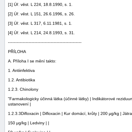
[1] Úř. věst. L 224, 18.8.1990, s. 1.
"náhradě
škod"
[2] Úř. věst. L 151, 26.6.1996, s. 26.
[3] Úř. věst. L 317, 6.11.1981, s. 1.
[4] Úř. věst. L 214, 24.8.1993, s. 31.
--------------------------------------------------
PŘÍLOHA
A. Příloha I se mění takto:
1. Antiinfektiva
1.2. Antibiotika
1.2.3. Chinolony
"Farmakologicky účinná látka (účinné látky) | Indikátorové reziduum
ustanovení |
1.2.3.3Difloxacin | Difloxacin | Kur domácí, krůty | 200 μg/kg | Játra 
150 μg/kg | Ledviny | |