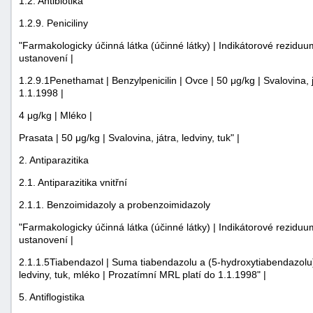
1.2. Antibiotika
1.2.9. Peniciliny
"Farmakologicky účinná látka (účinné látky) | Indikátorové reziduum
ustanovení |
1.2.9.1Penethamat | Benzylpenicilin | Ovce | 50 μg/kg | Svalovina, j
1.1.1998 |
4 μg/kg | Mléko |
Prasata | 50 μg/kg | Svalovina, játra, ledviny, tuk" |
2. Antiparazitika
2.1. Antiparazitika vnitřní
2.1.1. Benzoimidazoly a probenzoimidazoly
"Farmakologicky účinná látka (účinné látky) | Indikátorové reziduum
ustanovení |
2.1.1.5Tiabendazol | Suma tiabendazolu a (5-hydroxytiabendazolu) |
ledviny, tuk, mléko | Prozatímní MRL platí do 1.1.1998" |
5. Antiflogistika