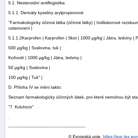
5.1. Nesteroidní antiflogistika
5.1.1. Deriváty kyseliny arylpropionové
"Farmakologicky účinná látka (účinné látky) | Indikátorové reziduum
ustanovení |
5.1.1.2Karprofen | Karprofen | Skot | 1000 μg/kg | Játra, ledviny |
500 μg/kg | Svalovina, tuk |
Koňovití | 1000 μg/kg | Játra, ledviny |
50 μg/kg | Svalovina |
100 μg/kg | Tuk" |
D. Příloha IV se mění takto:
Seznam farmakologicky účinných látek, pro které nemohou být sta
"7. Kolchicin"
.
--------------------------------------------------
© Evropská unie,
https://eur-lex.eu