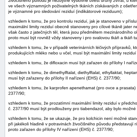
živočišného původu je nezbytné výslovně uvést druhy zvířat, u kt
ve všech významných poživatelných tkáních získávaných z ošetřenýc
je významné pro sledování reziduí (indikátorové reziduum);
vzhledem k tomu, že pro kontrolu reziduí, jak je stanoveno v přís
maximální limity reziduí obecně stanoveny pro cílové tkáně jater n
však často z jatečných těl, která jsou předmětem mezinárodního o
proto musí být rovněž vždy stanoveny i pro svalovou tkáň a tkáň t
vzhledem k tomu, že v případě veterinárních léčivých přípravků, kte
produkujících mléko nebo u včel, musí být maximální limity rezidu
vzhledem k tomu, že difloxacin musí být zařazen do přílohy I naří
vzhledem k tomu, že dimethylftalat, diethylftalat, ethyllaktat, hepta
musí být zařazeny do přílohy II nařízení (EHS) č. 2377/90;
vzhledem k tomu, že karprofen apenethamat (pro ovce a prasata) m
2377/90;
vzhledem k tomu, že prozatímní maximální limity reziduí v předcho
+náhrady
č. 2377/90 musí být prodlouženy pro tiabendazol, aby bylo možné 
vzhledem k tomu, že se ukazuje, že pro kolchicin není možné stanov
při jakékoli hladině v potravinách živočišného původu představují ri
proto zařazen do přílohy IV nařízení (EHS) č. 2377/90;