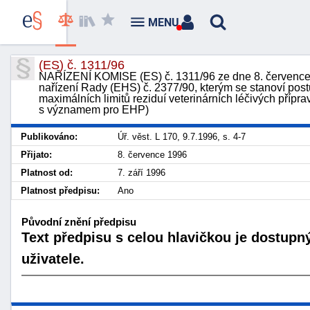
MENU
(ES) č. 1311/96
NAŘÍZENÍ KOMISE (ES) č. 1311/96 ze dne 8. července 1996
nařízení Rady (EHS) č. 2377/90, kterým se stanoví pos
maximálních limitů reziduí veterinárních léčivých přípr
s významem pro EHP)
Publikováno:
Úř. věst. L 170, 9.7.1996, s. 4-7
Přijato:
8. července 1996
Platnost od:
7. září 1996
Platnost předpisu:
Ano
Původní znění předpisu
Text předpisu s celou hlavičkou je dostupn
uživatele.