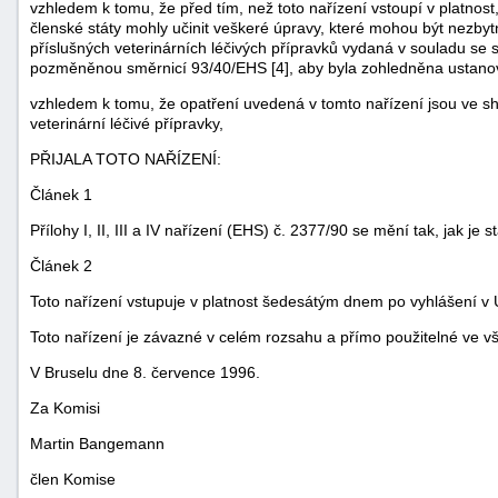
vzhledem k tomu, že před tím, než toto nařízení vstoupí v platnos
členské státy mohly učinit veškeré úpravy, které mohou být nezbyt
příslušných veterinárních léčivých přípravků vydaná v souladu se
pozměněnou směrnicí 93/40/EHS [4], aby byla zohledněna ustanov
vzhledem k tomu, že opatření uvedená v tomto nařízení jsou ve s
veterinární léčivé přípravky,
PŘIJALA TOTO NAŘÍZENÍ:
-
Článek 1
náhrady
Přílohy I, II, III a IV nařízení (EHS) č. 2377/90 se mění tak, jak je 
Článek 2
Toto nařízení vstupuje v platnost šedesátým dnem po vyhlášení v
Toto nařízení je závazné v celém rozsahu a přímo použitelné ve v
V Bruselu dne 8. července 1996.
Za Komisi
Martin Bangemann
člen Komise