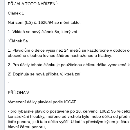
PŘIJALA TOTO NAŘÍZENÍ:
Článek 1
Nařízení (ES) č. 1626/94 se mění takto:
1. Vkládá se nový článek 5a, který zní:
"Článek 5a
1. Plavidlům o délce vyšší než 24 metrů se každoročně v období o
obecného dlouhou lovnou šňůrou nastraženou u hladiny.
2. Pro účely tohoto článku je použitelnou délkou délka vymezená k
2) Doplňuje se nová příloha V, která zní:
"
PŘÍLOHA V
+náhrady
Vymezení délky plavidel podle ICCAT:
- pro rybářské plavidlo postavené po 18. červenci 1982: 96 % cel
konstrukční hloubky, měřeno od vrcholu kýlu, nebo délka od přední
čáře ponoru, je-li tato délka vyšší. U lodí s převislým kýlem je čá
hlavní čárou ponoru,