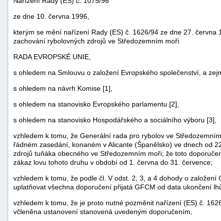
Nařízení Rady (ES) č. 1075/96
ze dne 10. června 1996,
kterým se mění nařízení Rady (ES) č. 1626/94 ze dne 27. června 
zachování rybolovných zdrojů ve Středozemním moři
RADA EVROPSKÉ UNIE,
s ohledem na Smlouvu o založení Evropského společenství, a zej
s ohledem na návrh Komise [1],
s ohledem na stanovisko Evropského parlamentu [2],
s ohledem na stanovisko Hospodářského a sociálního výboru [3],
vzhledem k tomu, že Generální rada pro rybolov ve Středozemní
náhrady
řádném zasedání, konaném v Alicante (Španělsko) ve dnech od 22.
škody
zdrojů tuňáka obecného ve Středozemním moři; že toto doporučení
zákaz lovu tohoto druhu v období od 1. června do 31. července;
vzhledem k tomu, že podle čl. V odst. 2, 3, a 4 dohody o založen
uplatňovat všechna doporučení přijatá GFCM od data ukončení lhů
vzhledem k tomu, že je proto nutné pozměnit nařízení (ES) č. 1626
včleněna ustanovení stanovená uvedeným doporučením,