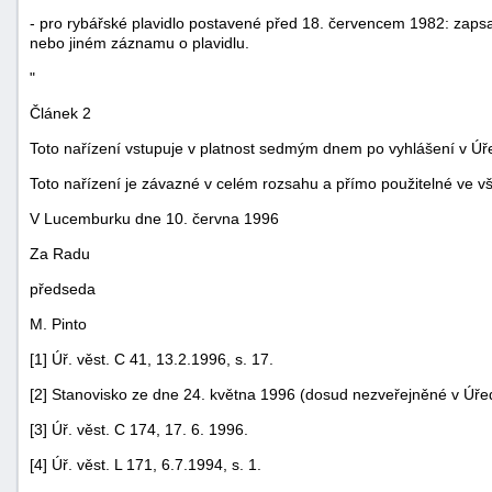
- pro rybářské plavidlo postavené před 18. červencem 1982: zapsa
nebo jiném záznamu o plavidlu.
"
Článek 2
Toto nařízení vstupuje v platnost sedmým dnem po vyhlášení v Úř
Toto nařízení je závazné v celém rozsahu a přímo použitelné ve v
-
náhrady
V Lucemburku dne 10. června 1996
Za Radu
předseda
M. Pinto
[1] Úř. věst. C 41, 13.2.1996, s. 17.
[2] Stanovisko ze dne 24. května 1996 (dosud nezveřejněné v Úře
[3] Úř. věst. C 174, 17. 6. 1996.
[4] Úř. věst. L 171, 6.7.1994, s. 1.