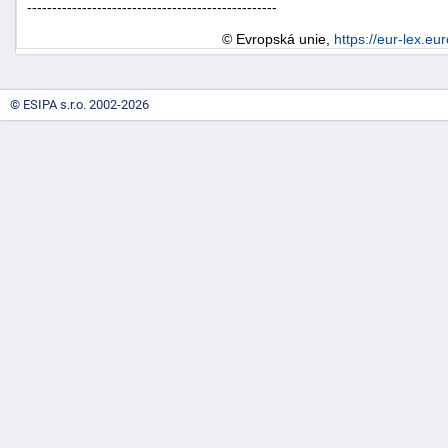
--------------------------------------------------
"náhradě
© Evropská unie,
https://eur-lex.eu
škod"
© ESIPA s.r.o. 2002-2026