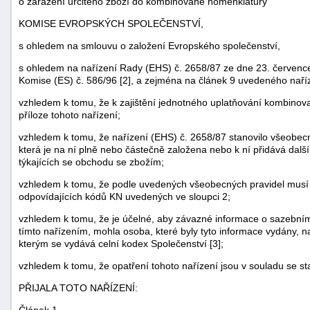
o zařazení určitého zboží do kombinované nomenklatury
KOMISE EVROPSKÝCH SPOLEČENSTVÍ,
s ohledem na smlouvu o založení Evropského společenství,
s ohledem na nařízení Rady (EHS) č. 2658/87 ze dne 23. července
Komise (ES) č. 586/96 [2], a zejména na článek 9 uvedeného naří
vzhledem k tomu, že k zajištění jednotného uplatňování kombinova
příloze tohoto nařízení;
vzhledem k tomu, že nařízení (EHS) č. 2658/87 stanovilo všeobecn
která je na ní plně nebo částečně založena nebo k ní přidává další
týkajících se obchodu se zbožím;
vzhledem k tomu, že podle uvedených všeobecných pravidel musí b
odpovídajících kódů KN uvedených ve sloupci 2;
vzhledem k tomu, že je účelné, aby závazné informace o sazebním
tímto nařízením, mohla osoba, které byly tyto informace vydány, n
kterým se vydává celní kodex Společenství [3];
vzhledem k tomu, že opatření tohoto nařízení jsou v souladu se s
PŘIJALA TOTO NAŘÍZENÍ:
Článek 1