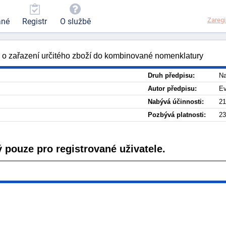
Zaregi
ané
Registr
O službě
6 o zařazení určitého zboží do kombinované nomenklatury
Druh předpisu:
Na
Autor předpisu:
Ev
Nabývá účinnosti:
21
Pozbývá platnosti:
23
 pouze pro registrované uživatele.