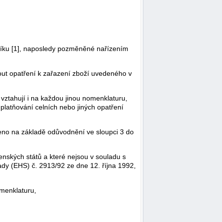
níku [1], naposledy pozměněné nařízením
out opatření k zařazení zboží uvedeného v
vztahují i na každou jinou nomenklaturu,
uplatňování celních nebo jiných opatření
zeno na základě odůvodnění ve sloupci 3 do
nských států a které nejsou v souladu s
ady (EHS) č. 2913/92 ze dne 12. října 1992,
omenklaturu,