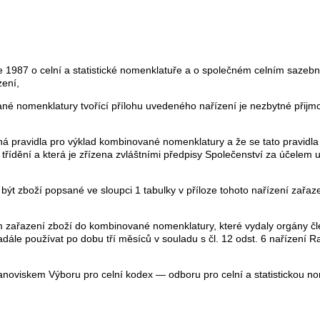
 1987 o celní a statistické nomenklatuře a o společném celním sazeb
zení,
né nomenklatury tvořící přílohu uvedeného nařízení je nezbytné přijm
á pravidla pro výklad kombinované nomenklatury a že se tato pravidla 
 třídění a která je zřízena zvláštními předpisy Společenství za účelem 
ýt zboží popsané ve sloupci 1 tabulky v příloze tohoto nařízení zařa
 zařazení zboží do kombinované nomenklatury, které vydaly orgány čle
adále používat po dobu tří měsíců v souladu s čl. 12 odst. 6 nařízení R
tanoviskem Výboru pro celní kodex — odboru pro celní a statistickou n