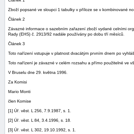
Zboží popsané ve sloupci 1 tabulky v příloze se v kombinované no
Článek 2
Závazné informace o sazebním zařazení zboží vydané celními orgán
Rady (EHS) č. 2913/92 nadále používány po dobu tří měsíců.
Článek 3
Toto nařízení vstupuje v platnost dvacátým prvním dnem po vyhlá
Toto nařízení je závazné v celém rozsahu a přímo použitelné ve v
V Bruselu dne 29. května 1996.
Za Komisi
Mario Monti
člen Komise
[1] Úř. věst. L 256, 7.9.1987, s. 1.
[2] Úř. věst. L 84, 3.4.1996, s. 18.
[3] Úř. věst. L 302, 19.10.1992, s. 1.