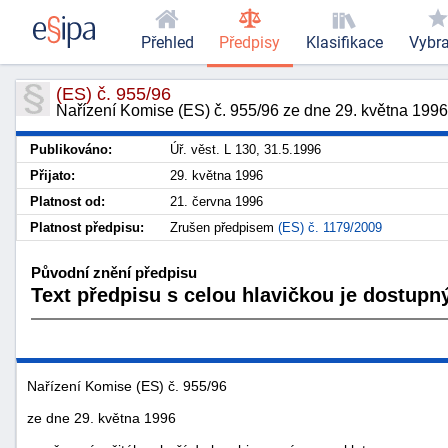
Přehled
Předpisy
Klasifikace
Vybr
(ES) č. 955/96
Nařízení Komise (ES) č. 955/96 ze dne 29. května 199
Publikováno:
Úř. věst. L 130, 31.5.1996
Přijato:
29. května 1996
Platnost od:
21. června 1996
Platnost předpisu:
Zrušen předpisem
(ES) č. 1179/2009
Původní znění předpisu
Text předpisu s celou hlavičkou je dostupný
Nařízení Komise (ES) č. 955/96
ze dne 29. května 1996