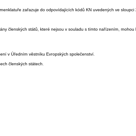
menklatuře zařazuje do odpovídajících kódů KN uvedených ve sloupci 2
y členských států, které nejsou v souladu s tímto nařízením, mohou bý
šení v Úředním věstníku Evropských společenství.
šech členských státech.