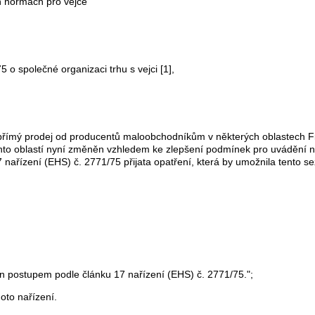
h normách pro vejce
o společné organizaci trhu s vejci [1],
 přímý prodej od producentů maloobchodníkům v některých oblastech F
chto oblastí nyní změněn vzhledem ke zlepšení podmínek pro uvádění na
 nařízení (EHS) č. 2771/75 přijata opatření, která by umožnila tento se
cen postupem podle článku 17 nařízení (EHS) č. 2771/75.";
hoto nařízení.