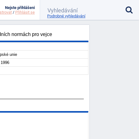
Nejste přihlášeni
strovat
/
Přihlásit se
Podrobné vyhledávání
dních normách pro vejce
pské unie
 1996