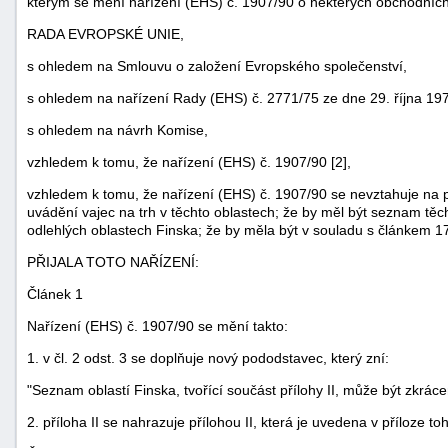
kterým se mění nařízení (EHS) č. 1907/90 o některých obchodníc
RADA EVROPSKÉ UNIE,
s ohledem na Smlouvu o založení Evropského společenství,
s ohledem na nařízení Rady (EHS) č. 2771/75 ze dne 29. října 1975 
s ohledem na návrh Komise,
vzhledem k tomu, že nařízení (EHS) č. 1907/90 [2],
vzhledem k tomu, že nařízení (EHS) č. 1907/90 se nevztahuje na
uvádění vajec na trh v těchto oblastech; že by měl být seznam tě
odlehlých oblastech Finska; že by měla být v souladu s článkem 17
PŘIJALA TOTO NAŘÍZENÍ:
Článek 1
Nařízení (EHS) č. 1907/90 se mění takto:
1. v čl. 2 odst. 3 se doplňuje nový pododstavec, který zní:
"Seznam oblastí Finska, tvořící součást přílohy II, může být zkrá
2. příloha II se nahrazuje přílohou II, která je uvedena v příloze to