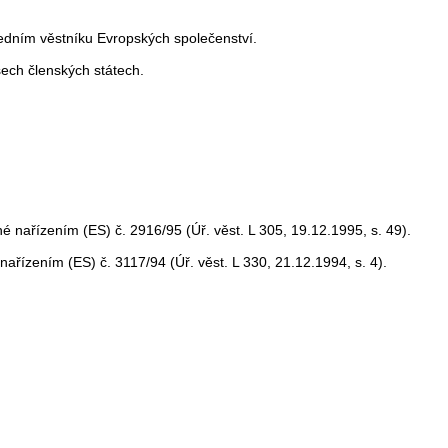
edním věstníku Evropských společenství.
šech členských státech.
é nařízením (ES) č. 2916/95 (Úř. věst. L 305, 19.12.1995, s. 49).
nařízením (ES) č. 3117/94 (Úř. věst. L 330, 21.12.1994, s. 4).