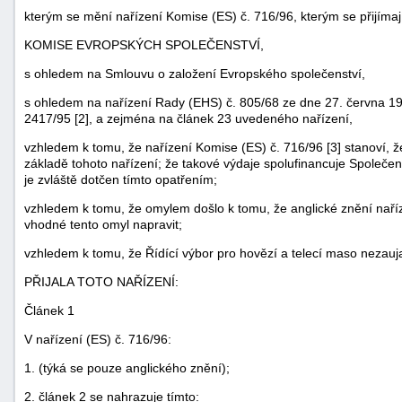
kterým se mění nařízení Komise (ES) č. 716/96, kterým se přijím
KOMISE EVROPSKÝCH SPOLEČENSTVÍ,
s ohledem na Smlouvu o založení Evropského společenství,
s ohledem na nařízení Rady (EHS) č. 805/68 ze dne 27. června 1
2417/95 [2], a zejména na článek 23 uvedeného nařízení,
vzhledem k tomu, že nařízení Komise (ES) č. 716/96 [3] stanoví, 
základě tohoto nařízení; že takové výdaje spolufinancuje Společen
je zvláště dotčen tímto opatřením;
vzhledem k tomu, že omylem došlo k tomu, že anglické znění naří
vhodné tento omyl napravit;
vzhledem k tomu, že Řídící výbor pro hovězí a telecí maso nezauj
PŘIJALA TOTO NAŘÍZENÍ:
Článek 1
V nařízení (ES) č. 716/96:
1. (týká se pouze anglického znění);
2. článek 2 se nahrazuje tímto: