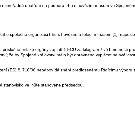
ají mimořádná opatření na podporu trhu s hovězím masem ve Spojeném 
968 o společné organizaci trhu s hovězím a telecím masem [1], napos
že příslušné britské orgány zaplatí 1 ECU za kilogram živé hmotnosti 
ství; že by Spojené království mělo být oprávněno vyplácet na své vlast
zení (ES) č. 716/96 neodpovídá znění předloženému Řídícímu výboru za
al stanovisko ve lhůtě stanovené předsedou,