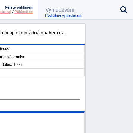
Nejste přihlášeni
strovat
/
Přihlásit se
Podrobné vyhledávání
řijímají mimořádná opatření na
řízení
ropská komise
. dubna 1996