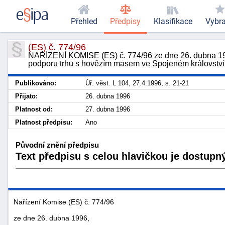
Přehled
Předpisy
Klasifikace
Vybr
(ES) č. 774/96
NAŘÍZENÍ KOMISE (ES) č. 774/96 ze dne 26. dubna 1996
podporu trhu s hovězím masem ve Spojeném království
Publikováno:
Úř. věst. L 104, 27.4.1996, s. 21-21
Přijato:
26. dubna 1996
Platnost od:
27. dubna 1996
Platnost předpisu:
Ano
Původní znění předpisu
Text předpisu s celou hlavičkou je dostupný
Nařízení Komise (ES) č. 774/96
ze dne 26. dubna 1996,