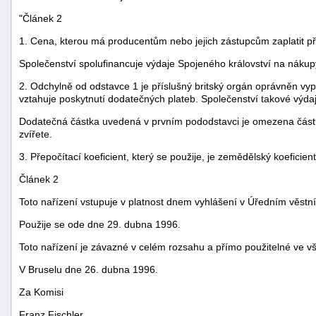
"Článek 2
1. Cena, kterou má producentům nebo jejich zástupcům zaplatit přís
Společenství spolufinancuje výdaje Spojeného království na nákupy
2. Odchylně od odstavce 1 je příslušný britský orgán oprávněn vy
vztahuje poskytnutí dodatečných plateb. Společenství takové výda
Dodatečná částka uvedená v prvním pododstavci je omezena částko
zvířete.
3. Přepočítací koeficient, který se použije, je zemědělský koeficie
Článek 2
Toto nařízení vstupuje v platnost dnem vyhlášení v Úředním věstn
Použije se ode dne 29. dubna 1996.
Toto nařízení je závazné v celém rozsahu a přímo použitelné ve v
V Bruselu dne 26. dubna 1996.
Za Komisi
Franz Fischler