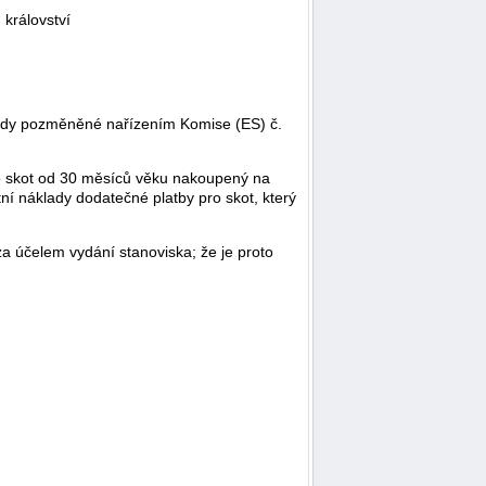
království
ledy pozměněné nařízením Komise (ES) č.
pro skot od 30 měsíců věku nakoupený na
ní náklady dodatečné platby pro skot, který
 účelem vydání stanoviska; že je proto