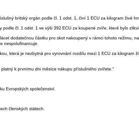
lušný britský orgán podle čl. 1 odst. 1, činí 1 ECU za kilogram živé hm
 podle čl. 1 odst. 1 ve výši 392 ECU za koupené zvíře, které bylo zlikv
plácet dodatečnou částku pro skot nakoupený v rámci tohoto režimu, na
je nespolufinancuje.
u, která je nezbytná pro vyrovnání rozdílu mezi 1 ECU za kilogram ži
nt platný k prvnímu dni měsíce nákupu příslušného zvířete."
íku Evropských společenství.
šech členských státech.