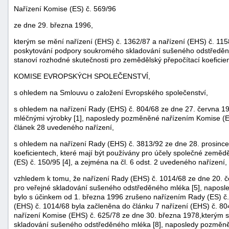
Nařízení Komise (ES) č. 569/96
ze dne 29. března 1996,
kterým se mění nařízení (EHS) č. 1362/87 a nařízení (EHS) č. 115
poskytování podpory soukromého skladování sušeného odstředěné
stanoví rozhodné skutečnosti pro zemědělský přepočítací koeficie
KOMISE EVROPSKÝCH SPOLEČENSTVÍ,
s ohledem na Smlouvu o založení Evropského společenství,
s ohledem na nařízení Rady (EHS) č. 804/68 ze dne 27. června 19
mléčnými výrobky [1], naposledy pozměněné nařízením Komise (ES) 
článek 28 uvedeného nařízení,
s ohledem na nařízení Rady (EHS) č. 3813/92 ze dne 28. prosince
náhrady
koeficientech, které mají být používány pro účely společné zeměd
škody
(ES) č. 150/95 [4], a zejména na čl. 6 odst. 2 uvedeného nařízení,
vzhledem k tomu, že nařízení Rady (EHS) č. 1014/68 ze dne 20. č
pro veřejné skladování sušeného odstředěného mléka [5], naposl
bylo s účinkem od 1. března 1996 zrušeno nařízením Rady (ES) č. 
(EHS) č. 1014/68 byla začleněna do článku 7 nařízení (EHS) č. 804
nařízení Komise (EHS) č. 625/78 ze dne 30. března 1978,kterým se
skladování sušeného odstředěného mléka [8], naposledy pozměněn