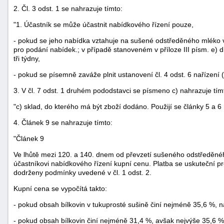
2. Čl. 3 odst. 1 se nahrazuje tímto:
"náhradě
škod"
"1. Účastník se může účastnit nabídkového řízení pouze,
- pokud se jeho nabídka vztahuje na sušené odstředěného mléko 
pro podání nabídek.; v případě stanoveném v příloze III písm. e) d
tři týdny,
- pokud se písemně zaváže plnit ustanovení čl. 4 odst. 6 nařízení 
3. V čl. 7 odst. 1 druhém pododstavci se písmeno c) nahrazuje tím
"c) sklad, do kterého má být zboží dodáno. Použijí se články 5 a 6 
4. Článek 9 se nahrazuje tímto:
"Článek 9
Ve lhůtě mezi 120. a 140. dnem od převzetí sušeného odstředěné
účastníkovi nabídkového řízení kupní cenu. Platba se uskuteční pr
dodrženy podmínky uvedené v čl. 1 odst. 2.
Kupní cena se vypočítá takto:
- pokud obsah bílkovin v tukuprosté sušině činí nejméně 35,6 %,
- pokud obsah bílkovin činí nejméně 31,4 %, avšak nejvýše 35,6 