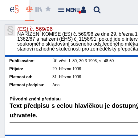
MENU
(ES) č. 569/96
NAŘÍZENÍ KOMISE (ES) č. 569/96 ze dne 29. března 19
1362/87 a nařízení (EHS) č. 1158/91, pokud jde o inte
soukromého skladování sušeného odstředěného mléka, 
stanoví rozhodné skutečnosti pro zemědělský přepočíta
Publikováno:
Úř. věst. L 80, 30.3.1996, s. 48-50
Přijato:
29. března 1996
Platnost od:
31. března 1996
Platnost předpisu:
Ano
Původní znění předpisu
Text předpisu s celou hlavičkou je dostupn
uživatele.