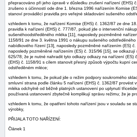
přepracováno při jeho úpravě v důsledku zrušení nařízení (EHS) č.
zrušeno s účinností ode dne 1. března 1996 nařízením Komise (ES
stanoví prováděcí pravidla pro veřejné skladování sušeného odst
vzhledem k tomu, že nařízení Komise (EHS) č. 1362/87 ze dne 18.
pravidla k nařízení (EHS) č. 777/87, pokud jde o intervenční ná
sušenéhoodstředěného mléka [11], naposledy pozměněné nařízením
1158/91 ze dne 3. května 1991 o nákupu sušeného odstředěného m
nabídkového řízení [13], naposledy pozměněné nařízením (ES) č. 
naposledy pozměněné nařízením (ES) č. 315/96 [15], se odkazují n
625/78; že je nutné nahradit tyto odkazy odkazy na nařízení (ES) 
(EHS) č. 1158/91 s cílem stanovit přesný způsob výpočtu kupní c
odstředěném mléce;
vzhledem k tomu, že pokud jde o režim podpory soukromého skl
smluvní strana podle článku 5 nařízení (EHS) č. 1362/87 provést
mléka odchylně od běžně platných ustanovení po uplynutí třicetide
používaná ustanovení zbytečně komplikují správu režimu; že je pro
vzhledem k tomu, že opatření tohoto nařízení jsou v souladu se 
+náhrady
výrobky,
PŘIJALA TOTO NAŘÍZENÍ:
Článek 1