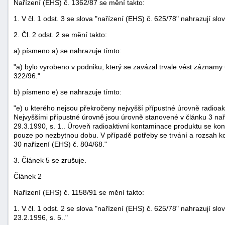
Nařízení (EHS) č. 1362/87 se mění takto:
1. V čl. 1 odst. 3 se slova "nařízení (EHS) č. 625/78" nahrazují slo
2. Čl. 2 odst. 2 se mění takto:
a) písmeno a) se nahrazuje tímto:
"a) bylo vyrobeno v podniku, který se zavázal trvale vést záznamy u
322/96."
-
b) písmeno e) se nahrazuje tímto:
náhrady
"e) u kterého nejsou překročeny nejvyšší přípustné úrovně radioakt
Nejvyššími přípustné úrovně jsou úrovně stanovené v článku 3 naří
29.3.1990, s. 1.. Úroveň radioaktivní kontaminace produktu se kon
pouze po nezbytnou dobu. V případě potřeby se trvání a rozsah k
30 nařízení (EHS) č. 804/68."
3. Článek 5 se zrušuje.
Článek 2
Nařízení (EHS) č. 1158/91 se mění takto:
1. V čl. 1 odst. 2 se slova "nařízení (EHS) č. 625/78" nahrazují slov
23.2.1996, s. 5.."