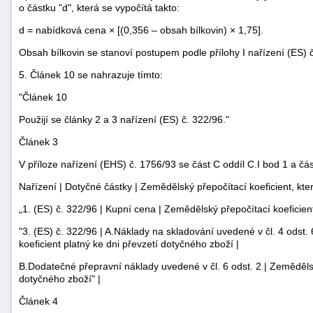
o částku "d", která se vypočítá takto:
d = nabídková cena × [(0,356 – obsah bílkovin) × 1,75].
Obsah bílkovin se stanoví postupem podle přílohy I nařízení (ES) č
5. Článek 10 se nahrazuje tímto:
"Článek 10
Použijí se články 2 a 3 nařízení (ES) č. 322/96."
Článek 3
V příloze nařízení (EHS) č. 1756/93 se část C oddíl C.I bod 1 a čás
Nařízení | Dotyčné částky | Zemědělský přepočítací koeficient, kter
„1. (ES) č. 322/96 | Kupní cena | Zemědělský přepočítací koeficient 
"3. (ES) č. 322/96 | A.Náklady na skladování uvedené v čl. 4 odst
koeficient platný ke dni převzetí dotyčného zboží |
B.Dodatečné přepravní náklady uvedené v čl. 6 odst. 2 | Zemědělský
dotyčného zboží" |
Článek 4