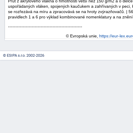
Prut z akrylového vlákna o hmotnosti větší než 150 g/m2 a o délce 
uspořádaných vláken, spojených kaučukem a zahřívaných v peci, 
"náhradě
se rozřezává na míru a zpracovává se na hroty zvýrazňovačů. | 
škod"
pravidlech 1 a 6 pro výklad kombinované nomenklatury a na zněn
--------------------------------------------------
© Evropská unie,
https://eur-lex.eu
© ESIPA s.r.o. 2002-2026