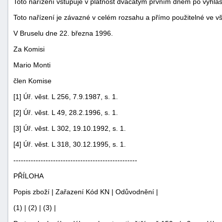
Toto nařízení vstupuje v platnost dvacátým prvním dnem po vyhlá
Toto nařízení je závazné v celém rozsahu a přímo použitelné ve v
V Bruselu dne 22. března 1996.
Za Komisi
Mario Monti
člen Komise
-
náhrady
[1] Úř. věst. L 256, 7.9.1987, s. 1.
[2] Úř. věst. L 49, 28.2.1996, s. 1.
[3] Úř. věst. L 302, 19.10.1992, s. 1.
[4] Úř. věst. L 318, 30.12.1995, s. 1.
--------------------------------------------------
PŘÍLOHA
Popis zboží | Zařazení Kód KN | Odůvodnění |
(1) | (2) | (3) |