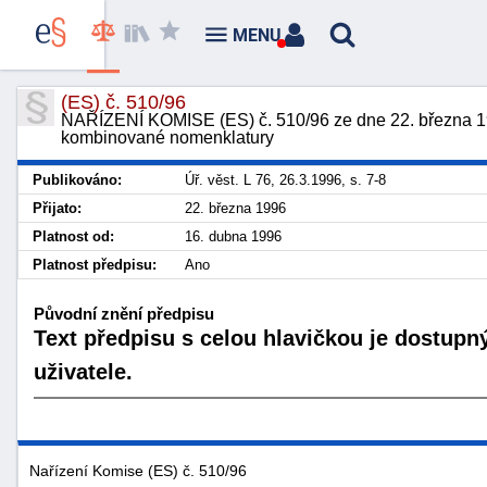
MENU
(ES) č. 510/96
NAŘÍZENÍ KOMISE (ES) č. 510/96 ze dne 22. března 19
kombinované nomenklatury
Publikováno:
Úř. věst. L 76, 26.3.1996, s. 7-8
Přijato:
22. března 1996
Platnost od:
16. dubna 1996
Platnost předpisu:
Ano
Původní znění předpisu
Text předpisu s celou hlavičkou je dostupn
uživatele.
Nařízení Komise (ES) č. 510/96