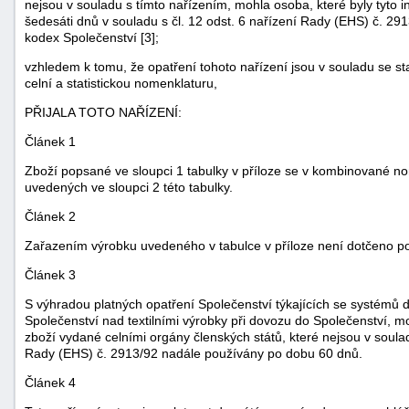
nejsou v souladu s tímto nařízením, mohla osoba, které byly tyto
šedesáti dnů v souladu s čl. 12 odst. 6 nařízení Rady (EHS) č. 29
kodex Společenství [3];
vzhledem k tomu, že opatření tohoto nařízení jsou v souladu se s
celní a statistickou nomenklaturu,
PŘIJALA TOTO NAŘÍZENÍ:
Článek 1
Zboží popsané ve sloupci 1 tabulky v příloze se v kombinované n
uvedených ve sloupci 2 této tabulky.
Článek 2
Zařazením výrobku uvedeného v tabulce v příloze není dotčeno pou
Článek 3
S výhradou platných opatření Společenství týkajících se systémů d
+náhrady
Společenství nad textilními výrobky při dovozu do Společenství,
zboží vydané celními orgány členských států, které nejsou v soulad
Rady (EHS) č. 2913/92 nadále používány po dobu 60 dnů.
Článek 4