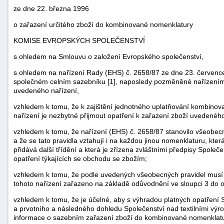
ze dne 22. března 1996
o zařazení určitého zboží do kombinované nomenklatury
KOMISE EVROPSKÝCH SPOLEČENSTVÍ
s ohledem na Smlouvu o založení Evropského společenství,
s ohledem na nařízení Rady (EHS) č. 2658/87 ze dne 23. července 
společném celním sazebníku [1], naposledy pozměněné nařízením 
uvedeného nařízení,
vzhledem k tomu, že k zajištění jednotného uplatňování kombinov
nařízení je nezbytné přijmout opatření k zařazení zboží uvedeného 
vzhledem k tomu, že nařízení (EHS) č. 2658/87 stanovilo všeobec
a že se tato pravidla vztahují i na každou jinou nomenklaturu, kte
náhrady
přidává další třídění a která je zřízena zvláštními předpisy Společ
škody
opatření týkajících se obchodu se zbožím;
vzhledem k tomu, že podle uvedených všeobecných pravidel musí b
tohoto nařízení zařazeno na základě odůvodnění ve sloupci 3 do 
vzhledem k tomu, že je účelné, aby s výhradou platných opatření S
a prvotního a následného dohledu Společenství nad textilními výr
informace o sazebním zařazení zboží do kombinované nomenklatury