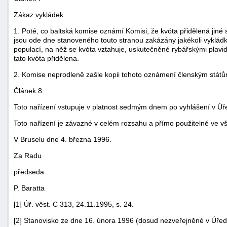
Zákaz vykládek
1. Poté, co baltská komise oznámí Komisi, že kvóta přidělená jiné
jsou ode dne stanoveného touto stranou zakázány jakékoli vyklád
populací, na něž se kvóta vztahuje, uskutečněné rybářskými plavidl
tato kvóta přidělena.
2. Komise neprodleně zašle kopii tohoto oznámení členským států
Článek 8
Toto nařízení vstupuje v platnost sedmým dnem po vyhlášení v Úř
Toto nařízení je závazné v celém rozsahu a přímo použitelné ve v
V Bruselu dne 4. března 1996.
Za Radu
předseda
P. Baratta
[1] Úř. věst. C 313, 24.11.1995, s. 24.
[2] Stanovisko ze dne 16. února 1996 (dosud nezveřejněné v Úřed