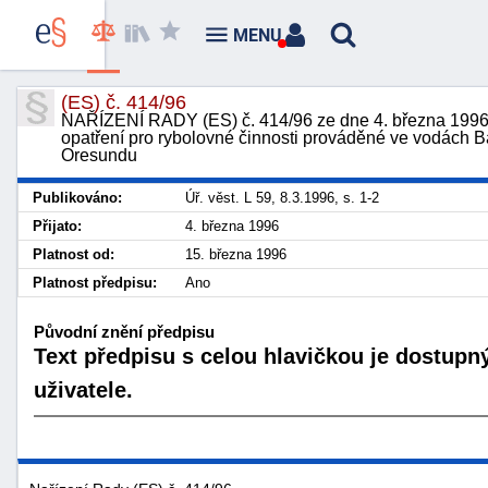
MENU
(ES) č. 414/96
NAŘÍZENÍ RADY (ES) č. 414/96 ze dne 4. března 1996, 
opatření pro rybolovné činnosti prováděné ve vodách B
Oresundu
Publikováno:
Úř. věst. L 59, 8.3.1996, s. 1-2
Přijato:
4. března 1996
Platnost od:
15. března 1996
Platnost předpisu:
Ano
Původní znění předpisu
Text předpisu s celou hlavičkou je dostupn
uživatele.