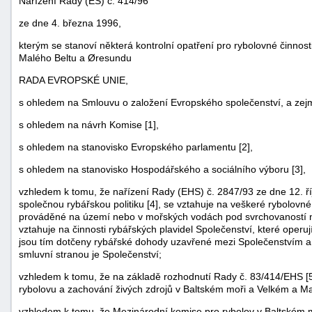
Nařízení Rady (ES) č. 414/96
ze dne 4. března 1996,
kterým se stanoví některá kontrolní opatření pro rybolovné činno
Malého Beltu a Øresundu
RADA EVROPSKÉ UNIE,
s ohledem na Smlouvu o založení Evropského společenství, a zej
s ohledem na návrh Komise [1],
s ohledem na stanovisko Evropského parlamentu [2],
s ohledem na stanovisko Hospodářského a sociálního výboru [3],
vzhledem k tomu, že nařízení Rady (EHS) č. 2847/93 ze dne 12. ří
náhrady
společnou rybářskou politiku [4], se vztahuje na veškeré rybolovné 
škody
prováděné na území nebo v mořských vodách pod svrchovaností neb
vztahuje na činnosti rybářských plavidel Společenství, které operu
jsou tím dotčeny rybářské dohody uzavřené mezi Společenstvím a 
smluvní stranou je Společenství;
vzhledem k tomu, že na základě rozhodnutí Rady č. 83/414/EHS [5
rybolovu a zachování živých zdrojů v Baltském moři a Velkém a Mal
vzhledem k tomu, že Mezinárodní komise pro rybolov v Baltském m