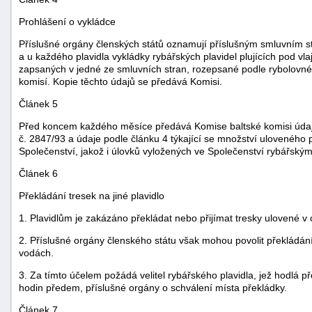
"náhradě
Prohlášení o vykládce
škod"
Příslušné orgány členských států oznamují příslušným smluvním 
a u každého plavidla vykládky rybářských plavidel plujících pod vl
zapsaných v jedné ze smluvních stran, rozepsané podle rybolovné o
komisí. Kopie těchto údajů se předává Komisi.
Článek 5
Před koncem každého měsíce předává Komise baltské komisi údaje 
č. 2847/93 a údaje podle článku 4 týkající se množství uloveného 
Společenství, jakož i úlovků vyložených ve Společenství rybářskými
Článek 6
Překládání tresek na jiné plavidlo
1. Plavidlům je zakázáno překládat nebo přijímat tresky ulovené v o
2. Příslušné orgány členského státu však mohou povolit překládání
vodách.
3. Za tímto účelem požádá velitel rybářského plavidla, jež hodlá p
hodin předem, příslušné orgány o schválení místa překládky.
Článek 7