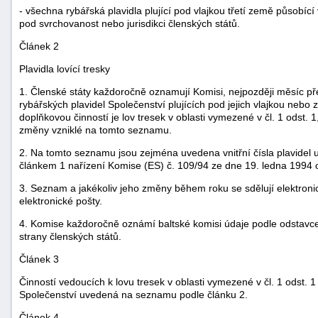
- všechna rybářská plavidla plující pod vlajkou třetí země působíc
pod svrchovanost nebo jurisdikci členských států.
Článek 2
Plavidla lovící tresky
1. Členské státy každoročně oznamují Komisi, nejpozději měsíc p
rybářských plavidel Společenství plujících pod jejich vlajkou nebo z
doplňkovou činností je lov tresek v oblasti vymezené v čl. 1 odst
-
změny vzniklé na tomto seznamu.
náhrady
2. Na tomto seznamu jsou zejména uvedena vnitřní čísla plavidel
článkem 1 nařízení Komise (ES) č. 109/94 ze dne 19. ledna 1994 o r
3. Seznam a jakékoliv jeho změny během roku se sdělují elektron
elektronické pošty.
4. Komise každoročně oznámí baltské komisi údaje podle odstavc
strany členských států.
Článek 3
Činností vedoucích k lovu tresek v oblasti vymezené v čl. 1 odst. 
Společenství uvedená na seznamu podle článku 2.
Článek 4