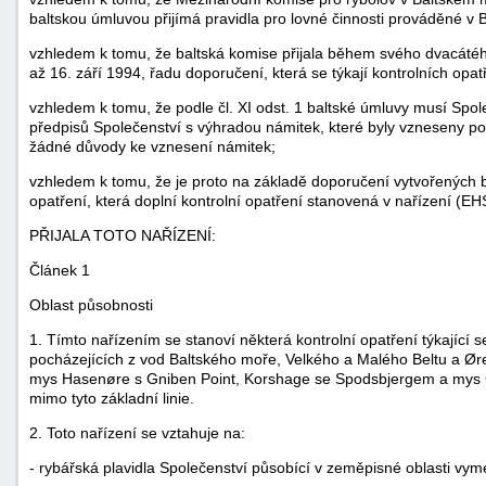
baltskou úmluvou přijímá pravidla pro lovné činnosti prováděné v 
vzhledem k tomu, že baltská komise přijala během svého dvacátéh
až 16. září 1994, řadu doporučení, která se týkají kontrolních opat
vzhledem k tomu, že podle čl. XI odst. 1 baltské úmluvy musí Spol
předpisů Společenství s výhradou námitek, které byly vzneseny 
žádné důvody ke vznesení námitek;
vzhledem k tomu, že je proto na základě doporučení vytvořených b
opatření, která doplní kontrolní opatření stanovená v nařízení (EH
PŘIJALA TOTO NAŘÍZENÍ:
Článek 1
Oblast působnosti
1. Tímto nařízením se stanoví některá kontrolní opatření týkající 
pocházejících z vod Baltského moře, Velkého a Malého Beltu a Ør
+náhrady
mys Hasenøre s Gniben Point, Korshage se Spodsbjergem a mys G
mimo tyto základní linie.
2. Toto nařízení se vztahuje na:
- rybářská plavidla Společenství působící v zeměpisné oblasti vym