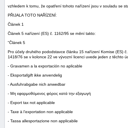
vzhledem k tomu, že opatření tohoto nařízení jsou v souladu se st
PŘIJALA TOTO NAŘÍZENÍ:
Článek 1
Článek 5 nařízení (ES) č. 1162/95 se mění takto:
"Článek 5
Pro účely druhého pododstavce článku 15 nařízení Komise (ES) č. 1
1418/76 se v kolonce 22 ve vývozní licenci uvede jeden z těchto ú
- Gravamen a la exportación no aplicable
- Eksportafgift ikke anvendelig
- Ausfuhrabgabe nich anwedbar
- Μη εφαρμοθόμενος φόρος κατά την εξαγωγή
+náhrady
- Export tax not applicable
- Taxe à l’exportation non applicable
- Tassa allesportazione non applicabile