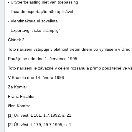
- Uitvoerbelasting niet van toepassing
- Taxa de exportação não aplicável
- Vientimaksua ei sovelleta
- Exportavgift icke tillämplig"
Článek 2
Toto nařízení vstupuje v platnost třetím dnem po vyhlášení v Úře
-
náhrady
Použije se ode dne 1. července 1995.
Toto nařízení je závazné v celém rozsahu a přímo použitelné ve v
V Bruselu dne 14. února 1996.
Za Komisi
Franz Fischler
člen Komise
[1] Úř. věst. L 181, 1.7.1992, s. 21.
[2] Úř. věst. L 179, 29.7.1995, s. 1.