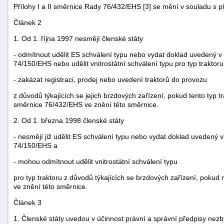
Přílohy I a II směrnice Rady 76/432/EHS [3] se mění v souladu s p
Článek 2
1. Od 1. října 1997 nesmějí členské státy
- odmítnout udělit ES schválení typu nebo vydat doklad uvedený v 
74/150/EHS nebo udělit vnitrostátní schválení typu pro typ traktoru
- zakázat registraci, prodej nebo uvedení traktorů do provozu
z důvodů týkajících se jejich brzdových zařízení, pokud tento typ t
směrnice 76/432/EHS ve znění této směrnice.
2. Od 1. března 1998 členské státy
- nesmějí již udělit ES schválení typu nebo vydat doklad uvedený v
74/150/EHS a
- mohou odmítnout udělit vnitrostátní schválení typu
+náhrady
pro typ traktoru z důvodů týkajících se brzdových zařízení, pok
ve znění této směrnice.
Článek 3
1. Členské státy uvedou v účinnost právní a správní předpisy nezb