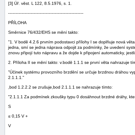
[3] Úř. věst. L 122, 8.5.1976, s. 1.
"náhradě
--------------------------------------------------
škod"
PŘÍLOHA
Směrnice 76/432/EHS se mění takto:
"1. V bodě 4.2.6 prvním podostavci přílohy I se doplňuje nová věta,
jedna, smí se jedna náprava odpojit za podmínky, že uvedení sys
znovu připojí tuto nápravu a že dojde k připojení automaticky, jestli
2. Příloha II se mění takto: v.bodě 1.1.1 se první věta nahrazuje tí
"Účinek systému provozního brzdění se určuje brzdnou dráhou v
2.1.1.1."
,bod 1.2.2.2 se zrušuje,bod 2.1.1.1 se nahrazuje tímto:
"2.1.1.1 Za podmínek zkoušky typu 0 dosáhnout brzdné dráhy, kter
S
≤ 0,15 V +
V