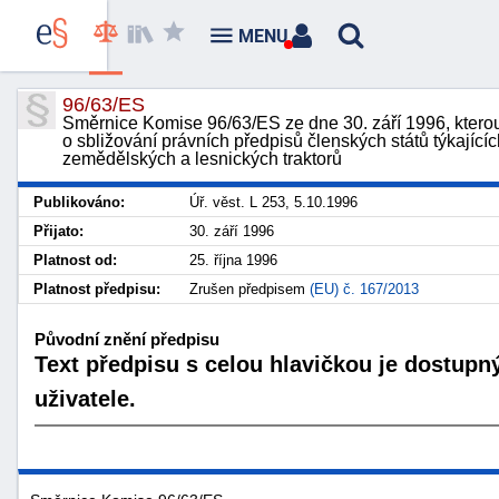
MENU
96/63/ES
Směrnice Komise 96/63/ES ze dne 30. září 1996, kter
o sbližování právních předpisů členských států týkající
zemědělských a lesnických traktorů
Publikováno:
Úř. věst. L 253, 5.10.1996
Přijato:
30. září 1996
Platnost od:
25. října 1996
Platnost předpisu:
Zrušen předpisem
(EU) č. 167/2013
Původní znění předpisu
Text předpisu s celou hlavičkou je dostupn
uživatele.