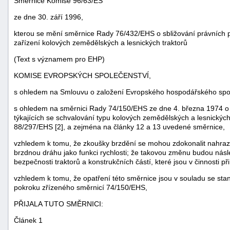
Směrnice Komise 96/63/ES
ze dne 30. září 1996,
kterou se mění směrnice Rady 76/432/EHS o sbližování právních př
zařízení kolových zemědělských a lesnických traktorů
(Text s významem pro EHP)
KOMISE EVROPSKÝCH SPOLEČENSTVÍ,
s ohledem na Smlouvu o založení Evropského hospodářského spole
s ohledem na směrnici Rady 74/150/EHS ze dne 4. března 1974 o s
týkajících se schvalování typu kolových zemědělských a lesnickýc
88/297/EHS [2], a zejména na články 12 a 13 uvedené směrnice,
vzhledem k tomu, že zkoušky brzdění se mohou zdokonalit nahraz
náhrady
brzdnou dráhu jako funkci rychlosti; že takovou změnu budou násle
škody
bezpečnosti traktorů a konstrukčních částí, které jsou v činnosti při
vzhledem k tomu, že opatření této směrnice jsou v souladu se st
pokroku zřízeného směrnicí 74/150/EHS,
PŘIJALA TUTO SMĚRNICI:
Článek 1