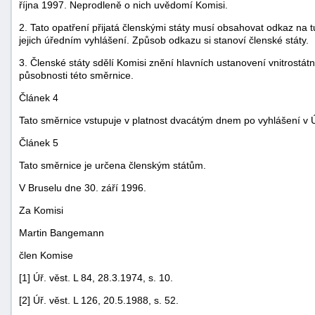
října 1997. Neprodleně o nich uvědomí Komisi.
2. Tato opatření přijatá členskými státy musí obsahovat odkaz na 
jejich úředním vyhlášení. Způsob odkazu si stanoví členské státy.
3. Členské státy sdělí Komisi znění hlavních ustanovení vnitrostátn
působnosti této směrnice.
Článek 4
-
Tato směrnice vstupuje v platnost dvacátým dnem po vyhlášení v 
náhrady
Článek 5
Tato směrnice je určena členským státům.
V Bruselu dne 30. září 1996.
Za Komisi
Martin Bangemann
člen Komise
[1] Úř. věst. L 84, 28.3.1974, s. 10.
[2] Úř. věst. L 126, 20.5.1988, s. 52.