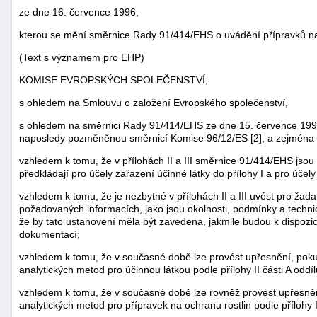
ze dne 16. července 1996,
kterou se mění směrnice Rady 91/414/EHS o uvádění přípravků na 
(Text s významem pro EHP)
KOMISE EVROPSKÝCH SPOLEČENSTVÍ,
s ohledem na Smlouvu o založení Evropského společenství,
s ohledem na směrnici Rady 91/414/EHS ze dne 15. července 1991 o
naposledy pozměněnou směrnicí Komise 96/12/ES [2], a zejména n
vzhledem k tomu, že v přílohách II a III směrnice 91/414/EHS js
předkládají pro účely zařazení účinné látky do přílohy I a pro účel
vzhledem k tomu, že je nezbytné v přílohách II a III uvést pro žad
náhrady
požadovaných informacích, jako jsou okolnosti, podmínky a technic
škody
že by tato ustanovení měla být zavedena, jakmile budou k dispozici
dokumentací;
vzhledem k tomu, že v současné době lze provést upřesnění, pokud
analytických metod pro účinnou látkou podle přílohy II části A oddíl
vzhledem k tomu, že v současné době lze rovněž provést upřesněn
analytických metod pro přípravek na ochranu rostlin podle přílohy II