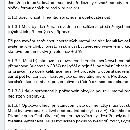
Jestliže je to požadováno, musí být předloženy rovněž metody pro
složek formulačních přísad v přípravku.
5.1.3 Specifičnost, linearita, správnost a opakovatelnost
5.1.3.1 Musí být doložena a uvedena specifičnost předložených me
jiných látek přítomných v přípravku.
Při posuzování správnosti navržených metod lze sice identifikovat
systematické chyby, přesto však musí být uvedeno vysvětlení u každ
stanoveném množství je větší než ± 3 %.
5.1.3.2. Musí být stanovena a uvedena linearita navržených meto
přesahovat (alespoň o 20 %) nejvyšší a nejnižší nominální obsah a
přípravku. Pro účely kalibrace musí být provedeno dvojí stanovení
uznat pět koncentrací, každou jako samostatné měření. Předložené
korelační koeficient a reprezentativní a řádně označenou dokume
5.1.3.3 Údaj o správnosti je požadován obvykle pouze u metod pro 
nečistot v přípravku.
5.1.3.4 Opakovatelnost při stanovení čisté účinné látky musí být 
Musí být uvedena relativní směrodatná odchylka (v %). Odlehlé h
Dixonův nebo Grubbův test) mohou být vyřazeny. Jestliže byly odl
zřetelně vyznačena. Musí být učiněn pokus vysvětlit důvod výskytu