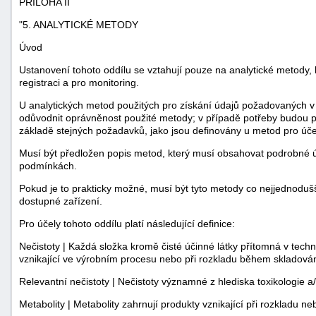
PŘÍLOHA II
"5. ANALYTICKÉ METODY
Úvod
Ustanovení tohoto oddílu se vztahují pouze na analytické metody, 
registraci a pro monitoring.
U analytických metod použitých pro získání údajů požadovaných v 
odůvodnit oprávněnost použité metody; v případě potřeby budou p
základě stejných požadavků, jako jsou definovány u metod pro účel
Musí být předložen popis metod, který musí obsahovat podrobné ú
podmínkách.
Pokud je to prakticky možné, musí být tyto metody co nejjednodu
dostupné zařízení.
Pro účely tohoto oddílu platí následující definice:
Nečistoty | Každá složka kromě čisté účinné látky přítomná v techn
vznikající ve výrobním procesu nebo při rozkladu během skladován
Relevantní nečistoty | Nečistoty významné z hlediska toxikologie a
Metabolity | Metabolity zahrnují produkty vznikající při rozkladu neb