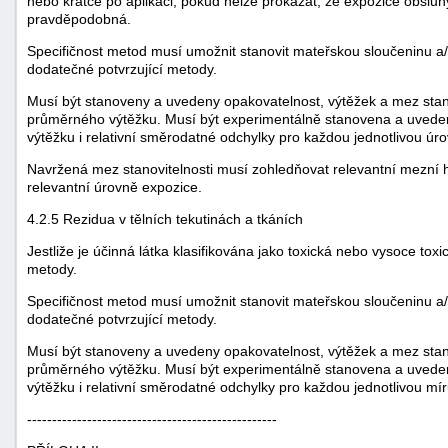
nebo krátce po aplikaci, pokud nelze prokázat, že expozice obslu
pravděpodobná.
Specifičnost metod musí umožnit stanovit mateřskou sloučeninu a/
dodatečné potvrzující metody.
Musí být stanoveny a uvedeny opakovatelnost, výtěžek a mez stanov
průměrného výtěžku. Musí být experimentálně stanovena a uvede
výtěžku i relativní směrodatné odchylky pro každou jednotlivou úr
Navržená mez stanovitelnosti musí zohledňovat relevantní mezní
relevantní úrovně expozice.
4.2.5 Rezidua v tělních tekutinách a tkáních
Jestliže je účinná látka klasifikována jako toxická nebo vysoce tox
metody.
Specifičnost metod musí umožnit stanovit mateřskou sloučeninu a/
dodatečné potvrzující metody.
Musí být stanoveny a uvedeny opakovatelnost, výtěžek a mez stanov
průměrného výtěžku. Musí být experimentálně stanovena a uvede
výtěžku i relativní směrodatné odchylky pro každou jednotlivou mí
--------------------------------------------------