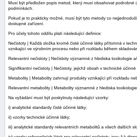
Musí být předložen popis metod, který musí obsahovat podrobné ú
"náhradě
podmínkách.
škod"
Pokud je to prakticky možné, musí být tyto metody co nejjednodu
dostupné zařízení.
Pro účely tohoto oddílu platí následující definice:
Nečistoty | Každá složka kromě čisté účinné látky přítomná v techn
vznikající ve výrobním procesu nebo při rozkladu během skladován
Relevantní nečistoty | Nečistoty významné z hlediska toxikologie a
Signifikantní nečistoty | Nečistoty, jejichž obsah v technické účinné l
Metabolity | Metabolity zahrnují produkty vznikající při rozkladu neb
Relevantní metabolity | Metabolity významné z hlediska toxikologie
Na vyžádání musí být poskytnuty následující vzorky:
i) analytické standardy čisté účinné látky;
ii) vzorky technické účinné látky;
iii) analytické standardy relevantních metabolitů a všech dalších sl
iv) vzorky referenčních látek pro relevantní nečistoty, jsou-li k dispo