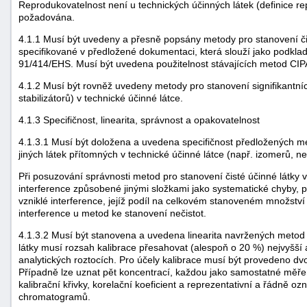
Reprodukovatelnost není u technických účinných látek (definice r
požadována.
4.1.1 Musí být uvedeny a přesně popsány metody pro stanovení čis
specifikované v předložené dokumentaci, která slouží jako podklad
91/414/EHS. Musí být uvedena použitelnost stávajících metod CIP
4.1.2 Musí být rovněž uvedeny metody pro stanovení signifikantníc
stabilizátorů) v technické účinné látce.
4.1.3 Specifičnost, linearita, správnost a opakovatelnost
4.1.3.1 Musí být doložena a uvedena specifičnost předložených m
jiných látek přítomných v technické účinné látce (např. izomerů, ne
Při posuzování správnosti metod pro stanovení čisté účinné látky v 
interference způsobené jinými složkami jako systematické chyby, 
vzniklé interference, jejíž podíl na celkovém stanoveném množství
interference u metod ke stanovení nečistot.
4.1.3.2 Musí být stanovena a uvedena linearita navržených metod 
látky musí rozsah kalibrace přesahovat (alespoň o 20 %) nejvyšší 
analytických roztocích. Pro účely kalibrace musí být provedeno dv
Případně lze uznat pět koncentrací, každou jako samostatné měře
kalibrační křivky, korelační koeficient a reprezentativní a řádně 
chromatogramů.