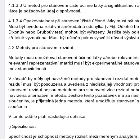
4.1.3.3 U metod pro stanovení čisté účinné látky a signifikantních 
látce je požadován údaj o správnosti.
4.1.3.4 Opakovatelnost při stanovení čisté účinné látky musí být 
Musí být uvedena relativní směrodatná odchylka (v %). Odlehlé h
Dixonův nebo Grubbův test) mohou být vyřazeny. Jestliže byly odl
zřetelně vyznačena. Musí být učiněn pokus vysvětlit důvod výskytu
4.2 Metody pro stanovení reziduí
Metody musí umožňovat stanovení účinné látky a/nebo relevantní
relevantní reprezentativní matrici musí být experimentálně stanov
mez stanovitelnosti.
V zásadě by měly být navržené metody pro stanovení reziduí meto
reziduí musí být posouzena a uvedena z hlediska její vhodnosti pr
stanovení reziduí nejsou metodami pro stanovení více reziduí nebo
navržena alternativní metoda. Jestliže tento požadavek má za násle
sloučeniny, je přijatelná jedna metoda, která umožňuje stanovení s
sloučenin.
V tomto oddíle platí následující definice:
i) Specifičnost
Specifičnost je schopnost metody rozlišit mezi měřeným analytem a