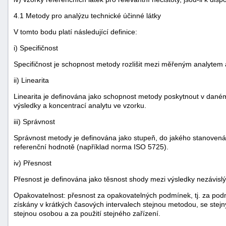
4.1 Metody pro analýzu technické účinné látky
V tomto bodu platí následující definice:
i) Specifičnost
Specifičnost je schopnost metody rozlišit mezi měřeným analytem a
ii) Linearita
Linearita je definována jako schopnost metody poskytnout v daném 
výsledky a koncentrací analytu ve vzorku.
iii) Správnost
Správnost metody je definována jako stupeň, do jakého stanovená
referenční hodnotě (například norma ISO 5725).
iv) Přesnost
Přesnost je definována jako těsnost shody mezi výsledky nezávi
Opakovatelnost: přesnost za opakovatelných podmínek, tj. za pod
získány v krátkých časových intervalech stejnou metodou, se stej
stejnou osobou a za použití stejného zařízení.