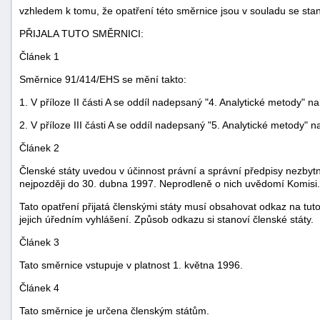
vzhledem k tomu, že opatření této směrnice jsou v souladu se sta
PŘIJALA TUTO SMĚRNICI:
Článek 1
Směrnice 91/414/EHS se mění takto:
1. V příloze II části A se oddíl nadepsaný "4. Analytické metody" na
2. V příloze III části A se oddíl nadepsaný "5. Analytické metody" n
Článek 2
Členské státy uvedou v účinnost právní a správní předpisy nezbyt
nejpozději do 30. dubna 1997. Neprodleně o nich uvědomí Komisi.
Tato opatření přijatá členskými státy musí obsahovat odkaz na tut
jejich úředním vyhlášení. Způsob odkazu si stanoví členské státy.
Článek 3
+náhrady
Tato směrnice vstupuje v platnost 1. května 1996.
Článek 4
Tato směrnice je určena členským státům.