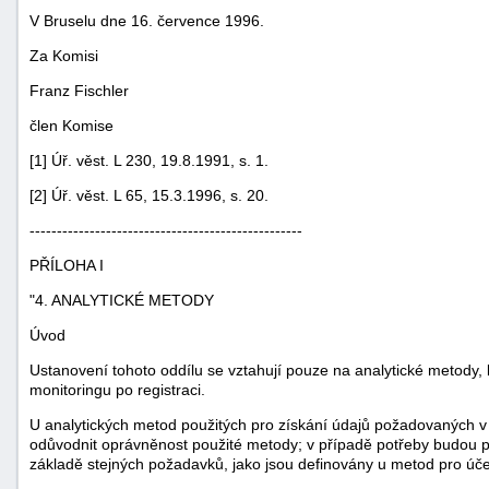
V Bruselu dne 16. července 1996.
Za Komisi
Franz Fischler
člen Komise
[1] Úř. věst. L 230, 19.8.1991, s. 1.
-
[2] Úř. věst. L 65, 15.3.1996, s. 20.
náhrady
--------------------------------------------------
PŘÍLOHA I
"4. ANALYTICKÉ METODY
Úvod
Ustanovení tohoto oddílu se vztahují pouze na analytické metody, 
monitoringu po registraci.
U analytických metod použitých pro získání údajů požadovaných v 
odůvodnit oprávněnost použité metody; v případě potřeby budou p
základě stejných požadavků, jako jsou definovány u metod pro účel