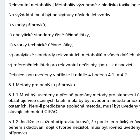
Relevantní metabolity | Metabolity významné z hlediska toxikologie
Na vyžádání musí být poskytnuty následující vzorky:
i) vzorky přípravků;
ii) analytické standardy čisté účinné látky;
iii) vzorky technické účinné látky;
iv) analytické standardy relevantních metabolitů a všech dalších sl
v) referenčních látek pro relevantní nečistoty, jsou-li k dispozici.
Definice jsou uvedeny v příloze II oddíle 4 bodech 4.1. a 4.2.
5.1 Metody pro analýzu přípravku
5.1.1 Musí být uvedeny a přesně popsány metody pro stanovení úči
obsahuje více účinných látek, měla by být uvedena metoda umožňuj
ostatních. Není-li předložena společná metoda, musí být uvedeny 
stávajících metod CIPAC.
5.1.2 Jestliže je složení přípravku takové, že podle teoretických
během skladování dojít k tvorbě nečistot, musí být rovněž uvedeny
přípravku.