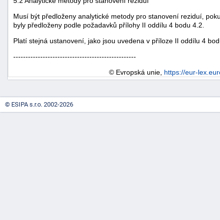
5.2 Analytické metody pro stanovení reziduí
Musí být předloženy analytické metody pro stanovení reziduí, poku
byly předloženy podle požadavků přílohy II oddílu 4 bodu 4.2.
Platí stejná ustanovení, jako jsou uvedena v příloze II oddílu 4 bod
--------------------------------------------------
© Evropská unie,
https://eur-lex.eu
© ESIPA s.r.o. 2002-2026