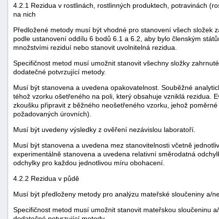
4.2.1 Rezidua v rostlinách, rostlinných produktech, potravinách (
na nich
Předložené metody musí být vhodné pro stanovení všech složek zah
podle ustanovení oddílu 6 bodů 6.1 a 6.2, aby bylo členským států
množstvími reziduí nebo stanovit uvolnitelná rezidua.
Specifičnost metod musí umožnit stanovit všechny složky zahrnuté
dodatečné potvrzující metody.
Musí být stanovena a uvedena opakovatelnost. Souběžné analytické
téhož vzorku ošetřeného na poli, který obsahuje vzniklá rezidua. 
zkoušku připravit z běžného neošetřeného vzorku, jehož poměrné
požadovaných úrovních).
Musí být uvedeny výsledky z ověření nezávislou laboratoří.
Musí být stanovena a uvedena mez stanovitelnosti včetně jednotl
experimentálně stanovena a uvedena relativní směrodatná odchylk
odchylky pro každou jednotlivou míru obohacení.
4.2.2 Rezidua v půdě
Musí být předloženy metody pro analýzu mateřské sloučeniny a/ne
Specifičnost metod musí umožnit stanovit mateřskou sloučeninu a/
dodatečné potvrzující metody.