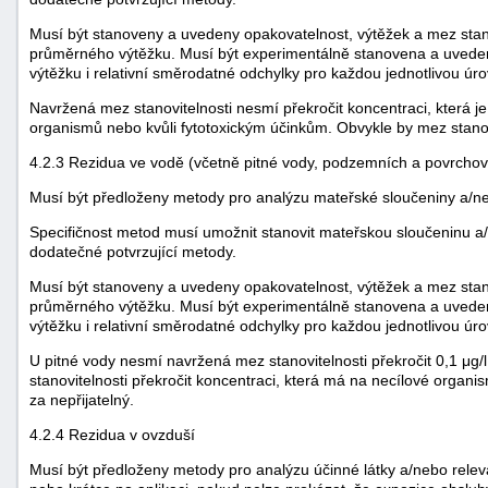
Musí být stanoveny a uvedeny opakovatelnost, výtěžek a mez stanov
průměrného výtěžku. Musí být experimentálně stanovena a uvede
výtěžku i relativní směrodatné odchylky pro každou jednotlivou úr
Navržená mez stanovitelnosti nesmí překročit koncentraci, která j
organismů nebo kvůli fytotoxickým účinkům. Obvykle by mez stano
4.2.3 Rezidua ve vodě (včetně pitné vody, podzemních a povrcho
Musí být předloženy metody pro analýzu mateřské sloučeniny a/ne
Specifičnost metod musí umožnit stanovit mateřskou sloučeninu a/
dodatečné potvrzující metody.
Musí být stanoveny a uvedeny opakovatelnost, výtěžek a mez stanov
průměrného výtěžku. Musí být experimentálně stanovena a uvede
výtěžku i relativní směrodatné odchylky pro každou jednotlivou úr
U pitné vody nesmí navržená mez stanovitelnosti překročit 0,1 μ
stanovitelnosti překročit koncentraci, která má na necílové orga
za nepřijatelný.
4.2.4 Rezidua v ovzduší
Musí být předloženy metody pro analýzu účinné látky a/nebo relevan