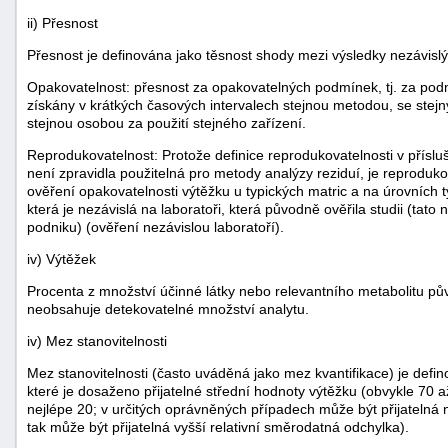
ii) Přesnost
Přesnost je definována jako těsnost shody mezi výsledky nezávi
Opakovatelnost: přesnost za opakovatelných podmínek, tj. za pod
získány v krátkých časových intervalech stejnou metodou, se stej
stejnou osobou za použití stejného zařízení.
Reprodukovatelnost: Protože definice reprodukovatelnosti v přísl
není zpravidla použitelná pro metody analýzy reziduí, je reproduk
ověření opakovatelnosti výtěžku u typických matric a na úrovních t
která je nezávislá na laboratoři, která původně ověřila studii (tato
podniku) (ověření nezávislou laboratoří).
iv) Výtěžek
Procenta z množství účinné látky nebo relevantního metabolitu p
neobsahuje detekovatelné množství analytu.
iv) Mez stanovitelnosti
Mez stanovitelnosti (často uváděná jako mez kvantifikace) je defi
které je dosaženo přijatelné střední hodnoty výtěžku (obvykle 70 
nejlépe 20; v určitých oprávněných případech může být přijatelná 
tak může být přijatelná vyšší relativní směrodatná odchylka).