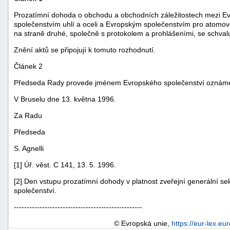
Prozatímní dohoda o obchodu a obchodních záležitostech mezi 
společenstvím uhlí a oceli a Evropským společenstvím pro atomov
na straně druhé, společně s protokolem a prohlášeními, se schva
Znění aktů se připojují k tomuto rozhodnutí.
Článek 2
Předseda Rady provede jménem Evropského společenství oznámení
V Bruselu dne 13. května 1996.
Za Radu
Předseda
S. Agnelli
[1] Úř. věst. C 141, 13. 5. 1996.
+náhrady
[2] Den vstupu prozatímní dohody v platnost zveřejní generální s
společenství.
--------------------------------------------------
© Evropská unie,
https://eur-lex.eu