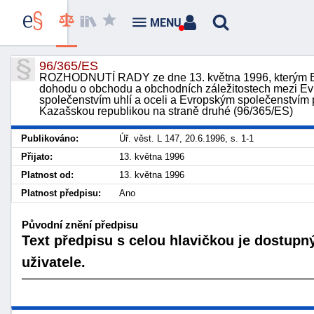
MENU
96/365/ES
ROZHODNUTÍ RADY ze dne 13. května 1996, kterým Evr
dohodu o obchodu a obchodních záležitostech mezi E
společenstvím uhlí a oceli a Evropským společenstvím 
Kazašskou republikou na straně druhé (96/365/ES)
Publikováno:
Úř. věst. L 147, 20.6.1996, s. 1-1
Přijato:
13. května 1996
Platnost od:
13. května 1996
Platnost předpisu:
Ano
Původní znění předpisu
Text předpisu s celou hlavičkou je dostupn
uživatele.