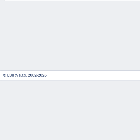
-
náhrady
© ESIPA s.r.o. 2002-2026