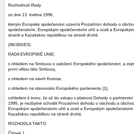
Rozhodnutí Rady
ze dne 13. května 1996,
kterým Evropské společenství uzavírá Prozatímní dohodu o obch
společenstvím, Evropským společenstvím uhlí a oceli a Evropským
straně a Kazašskou republikou na straně druhé
(96/365/ES)
RADA EVROPSKÉ UNIE,
s ohledem na Smlouvu o založení Evropského společenství, a zejmé
první větou této Smlouvy,
s ohledem na návrh Komise,
náhrady
s ohledem na stanovisko Evropského parlamentu [1],
škody
vzhledem k tomu, že až do vstupu v platnost Dohody o partnerství
1995, je nezbytné schválit Prozatímní dohodu o obchodu a obcho
Evropským společenstvím uhlí a oceli a Evropským společenstvím 
Kazašskou republikou na straně druhé,
ROZHODLA TAKTO:
Článek 1