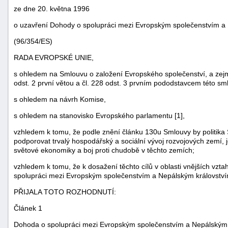
ze dne 20. května 1996
o uzavření Dohody o spolupráci mezi Evropským společenstvím a
(96/354/ES)
RADA EVROPSKÉ UNIE,
s ohledem na Smlouvu o založení Evropského společenství, a zejm
odst. 2 první větou a čl. 228 odst. 3 prvním pododstavcem této sm
s ohledem na návrh Komise,
s ohledem na stanovisko Evropského parlamentu [1],
vzhledem k tomu, že podle znění článku 130u Smlouvy by politika 
podporovat trvalý hospodářský a sociální vývoj rozvojových zemí,
náhrady
světové ekonomiky a boj proti chudobě v těchto zemích;
škody
vzhledem k tomu, že k dosažení těchto cílů v oblasti vnějších vzt
spolupráci mezi Evropským společenstvím a Nepálským království
PŘIJALA TOTO ROZHODNUTÍ:
Článek 1
Dohoda o spolupráci mezi Evropským společenstvím a Nepálským 