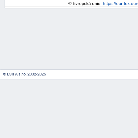
© Evropská unie,
https://eur-lex.eu
-
náhrady
© ESIPA s.r.o. 2002-2026