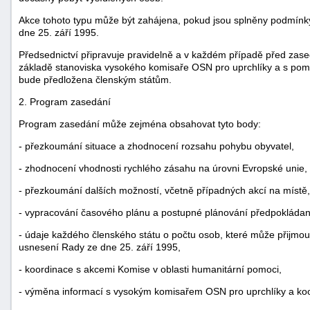
Akce tohoto typu může být zahájena, pokud jsou splněny podmínk
dne 25. září 1995.
Předsednictví připravuje pravidelně a v každém případě před zase
základě stanoviska vysokého komisaře OSN pro uprchlíky a s pomo
bude předložena členským státům.
2. Program zasedání
Program zasedání může zejména obsahovat tyto body:
- přezkoumání situace a zhodnocení rozsahu pohybu obyvatel,
- zhodnocení vhodnosti rychlého zásahu na úrovni Evropské unie,
- přezkoumání dalších možností, včetně případných akcí na místě,
- vypracování časového plánu a postupné plánování předpokládanýc
- údaje každého členského státu o počtu osob, které může přijmou
+náhrady
usnesení Rady ze dne 25. září 1995,
- koordinace s akcemi Komise v oblasti humanitární pomoci,
- výměna informací s vysokým komisařem OSN pro uprchlíky a koor