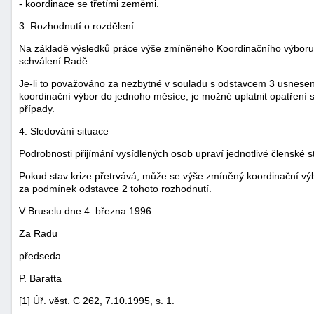
- koordinace se třetími zeměmi.
3. Rozhodnutí o rozdělení
Na základě výsledků práce výše zmíněného Koordinačního výboru
schválení Radě.
Je-li to považováno za nezbytné v souladu s odstavcem 3 usnesen
koordinační výbor do jednoho měsíce, je možné uplatnit opatřen
případy.
-
4. Sledování situace
náhrady
Podrobnosti přijímání vysídlených osob upraví jednotlivé členské st
Pokud stav krize přetrvává, může se výše zmíněný koordinační výbo
za podmínek odstavce 2 tohoto rozhodnutí.
V Bruselu dne 4. března 1996.
Za Radu
předseda
P. Baratta
[1] Úř. věst. C 262, 7.10.1995, s. 1.