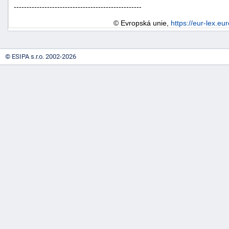
--------------------------------------------------
"náhradě
škod"
© Evropská unie,
https://eur-lex.eu
© ESIPA s.r.o. 2002-2026