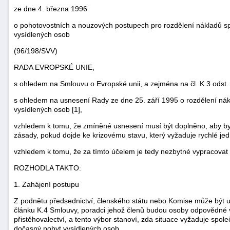
ze dne 4. března 1996
o pohotovostních a nouzových postupech pro rozdělení nákladů s
vysídlených osob
(96/198/SVV)
RADA EVROPSKÉ UNIE,
s ohledem na Smlouvu o Evropské unii, a zejména na čl. K.3 odst. 
s ohledem na usnesení Rady ze dne 25. září 1995 o rozdělení ná
vysídlených osob [1],
vzhledem k tomu, že zmíněné usnesení musí být doplněno, aby b
zásady, pokud dojde ke krizovému stavu, který vyžaduje rychlé jed
náhrady
vzhledem k tomu, že za tímto účelem je tedy nezbytné vypracovat
škody
ROZHODLA TAKTO:
1. Zahájení postupu
Z podnětu předsednictví, členského státu nebo Komise může být u
článku K.4 Smlouvy, poradci jehož členů budou osoby odpovědné v 
přistěhovalectví, a tento výbor stanoví, zda situace vyžaduje spo
dočasný pobyt vysídlených osob.