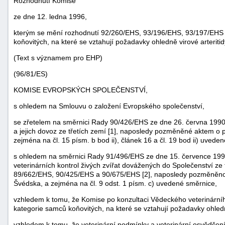
Rozhodnutí Komise
ze dne 12. ledna 1996,
kterým se mění rozhodnutí 92/260/EHS, 93/196/EHS, 93/197/EHS 
koňovitých, na které se vztahují požadavky ohledně virové arteritid
(Text s významem pro EHP)
(96/81/ES)
KOMISE EVROPSKÝCH SPOLEČENSTVÍ,
s ohledem na Smlouvu o založení Evropského společenství,
se zřetelem na směrnici Rady 90/426/EHS ze dne 26. června 1990,
a jejich dovoz ze třetích zemí [1], naposledy pozměněné aktem o 
zejména na čl. 15 písm. b bod ii), článek 16 a čl. 19 bod ii) uvede
náhrady
škody
s ohledem na směrnici Rady 91/496/EHS ze dne 15. července 1991
veterinárních kontrol živých zvířat dovážených do Společenství ze
89/662/EHS, 90/425/EHS a 90/675/EHS [2], naposledy pozměněno
Švédska, a zejména na čl. 9 odst. 1 písm. c) uvedené směrnice,
vzhledem k tomu, že Komise po konzultaci Vědeckého veterinárníh
kategorie samců koňovitých, na které se vztahují požadavky ohledně
vzhledem k tomu, že veterinární podmínky a veterinární osvědčen