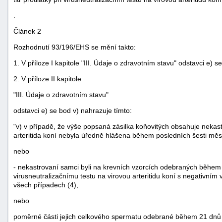
"náhradě
.
škod"
Článek 2
Rozhodnutí 93/196/EHS se mění takto:
1. V příloze I kapitole "III. Údaje o zdravotním stavu" odstavci e) s
2. V příloze II kapitole
"III. Údaje o zdravotním stavu"
odstavci e) se bod v) nahrazuje tímto:
"v) v případě, že výše popsaná zásilka koňovitých obsahuje nekas
arteritida koní nebyla úředně hlášena během posledních šesti měsí
nebo
- nekastrovaní samci byli na krevních vzorcích odebraných běhe
virusneutralizačnímu testu na virovou arteritidu koní s negativním
všech případech (4),
nebo
poměrné části jejich celkového spermatu odebrané během 21 dnů