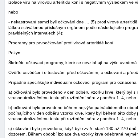
izolace viru na virovou arteritidu koní s negativním výsledkem ve 
nebo
- nekastrovaní samci byli očkováni dne … (5) proti virové arterit
látkou schválenou příslušným orgánem podle následujícího progr
pravidelných intervalech (4);
Programy pro prvoočkování proti virové arteritidě koní:
Pokyn:
Škrtněte očkovací programy, které se nevztahují na výše uvedená 
Ověřte osvědčení o testování před očkováním, o očkování a přeoč
Případně specifikujte individuální očkovací program pro označená 
a) očkování bylo provedeno v den odběru vzorku krve, který byl 
virusneutralizačnímu testu při rozředění séra v poměru 1: 4; nebo
b) očkování bylo provedeno během nejvýše patnáctidenního obdo
počínajícího v den odběru vzorku krve, který byl během této dob
virusneutralizačnímu testu při rozředění séra v poměru 1: 4; nebo
c) očkování bylo provedeno, když bylo zvíře staré 180 až 270 dn
dozorem. Během období izolace dva vzorky krve odebrané nejméně