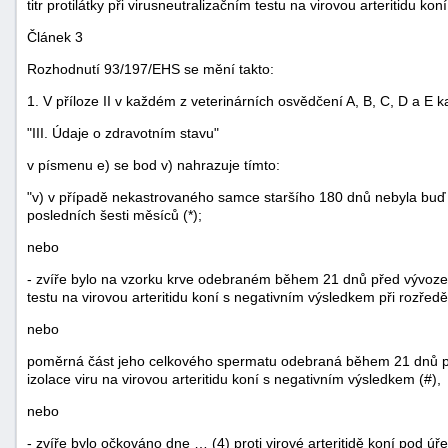
titr protilátky při virusneutralizačním testu na virovou arteritidu koní
Článek 3
Rozhodnutí 93/197/EHS se mění takto:
1. V příloze II v každém z veterinárních osvědčení A, B, C, D a E k
"III. Údaje o zdravotním stavu"
v písmenu e) se bod v) nahrazuje tímto:
"v) v případě nekastrovaného samce staršího 180 dnů nebyla buď 
posledních šesti měsíců (*);
nebo
- zvíře bylo na vzorku krve odebraném během 21 dnů před vývoz
testu na virovou arteritidu koní s negativním výsledkem při rozředě
nebo
poměrná část jeho celkového spermatu odebraná během 21 dnů p
izolace viru na virovou arteritidu koní s negativním výsledkem (#),
nebo
- zvíře bylo očkováno dne … (4) proti virové arteritidě koní pod 