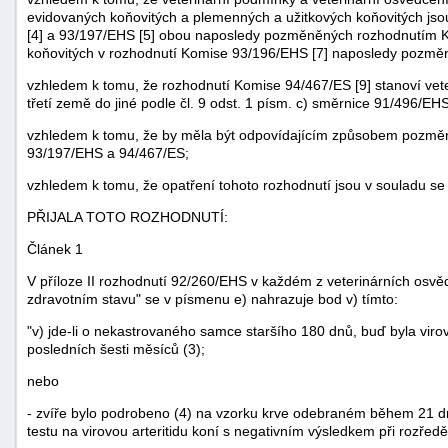
evidovaných koňovitých a plemenných a užitkových koňovitých js
[4] a 93/197/EHS [5] obou naposledy pozměněných rozhodnutím K
koňovitých v rozhodnutí Komise 93/196/EHS [7] naposledy pozmě
vzhledem k tomu, že rozhodnutí Komise 94/467/ES [9] stanoví vete
třetí země do jiné podle čl. 9 odst. 1 písm. c) směrnice 91/496/EHS
vzhledem k tomu, že by měla být odpovídajícím způsobem pozmě
93/197/EHS a 94/467/ES;
vzhledem k tomu, že opatření tohoto rozhodnutí jsou v souladu se
PŘIJALA TOTO ROZHODNUTÍ:
Článek 1
V příloze II rozhodnutí 92/260/EHS v každém z veterinárních osvědče
zdravotním stavu" se v písmenu e) nahrazuje bod v) tímto:
"v) jde-li o nekastrovaného samce staršího 180 dnů, buď byla viro
+náhrady
posledních šesti měsíců (3);
nebo
- zvíře bylo podrobeno (4) na vzorku krve odebraném během 21 d
testu na virovou arteritidu koní s negativním výsledkem při rozřed