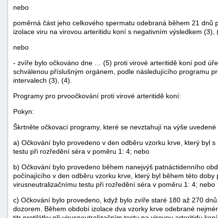
nebo
poměrná část jeho celkového spermatu odebraná během 21 dnů p
izolace viru na virovou arteritidu koní s negativním výsledkem (3), 
nebo
- zvíře bylo očkováno dne … (5) proti virové arteritidě koní pod 
schválenou příslušným orgánem, podle následujícího programu pr
intervalech (3), (4).
-
náhrady
Programy pro prvoočkování proti virové arteritidě koní:
Pokyn:
Škrtněte očkovací programy, které se nevztahují na výše uvedené 
a) Očkování bylo provedeno v den odběru vzorku krve, který byl s
testu při rozředění séra v poměru 1: 4; nebo
b) Očkování bylo provedeno během nanejvýš patnáctidenního obd
počínajícího v den odběru vzorku krve, který byl během této dob
virusneutralizačnímu testu při rozředění séra v poměru 1: 4; nebo
c) Očkování bylo provedeno, když bylo zvíře staré 180 až 270 dn
dozorem. Během období izolace dva vzorky krve odebrané nejméně
titr protilátky při virusneutralizačním testu na virovou arteritidu koní