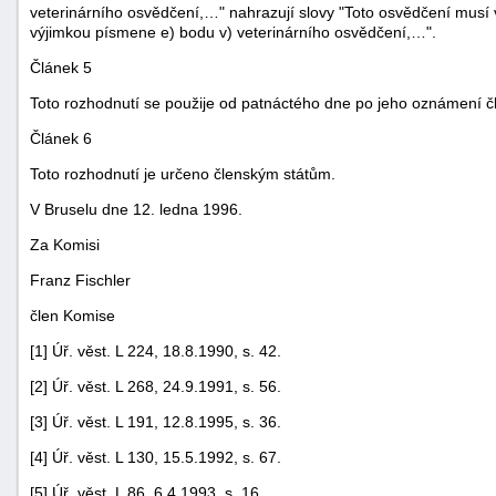
veterinárního osvědčení,…" nahrazují slovy "Toto osvědčení musí v 
výjimkou písmene e) bodu v) veterinárního osvědčení,…".
Článek 5
Toto rozhodnutí se použije od patnáctého dne po jeho oznámení 
Článek 6
Toto rozhodnutí je určeno členským státům.
V Bruselu dne 12. ledna 1996.
Za Komisi
Franz Fischler
člen Komise
[1] Úř. věst. L 224, 18.8.1990, s. 42.
[2] Úř. věst. L 268, 24.9.1991, s. 56.
[3] Úř. věst. L 191, 12.8.1995, s. 36.
[4] Úř. věst. L 130, 15.5.1992, s. 67.
[5] Úř. věst. L 86, 6.4.1993, s. 16.