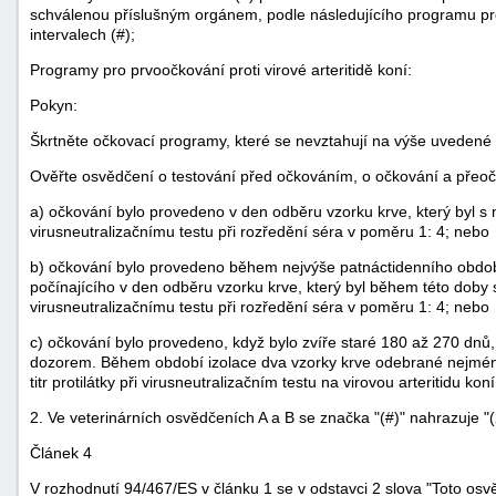
schválenou příslušným orgánem, podle následujícího programu pr
intervalech (#);
Programy pro prvoočkování proti virové arteritidě koní:
Pokyn:
Škrtněte očkovací programy, které se nevztahují na výše uvedené 
Ověřte osvědčení o testování před očkováním, o očkování a přeoč
a) očkování bylo provedeno v den odběru vzorku krve, který byl 
virusneutralizačnímu testu při rozředění séra v poměru 1: 4; nebo
b) očkování bylo provedeno během nejvýše patnáctidenního obdo
počínajícího v den odběru vzorku krve, který byl během této dob
virusneutralizačnímu testu při rozředění séra v poměru 1: 4; nebo
c) očkování bylo provedeno, když bylo zvíře staré 180 až 270 dn
dozorem. Během období izolace dva vzorky krve odebrané nejméně
titr protilátky při virusneutralizačním testu na virovou arteritidu koní
2. Ve veterinárních osvědčeních A a B se značka "(#)" nahrazuje "(
Článek 4
V rozhodnutí 94/467/ES v článku 1 se v odstavci 2 slova "Toto osvěd