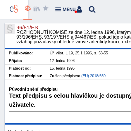
MENU
96/81/ES
ROZHODNUTÍ KOMISE ze dne 12. ledna 1996, kterým 
93/196/EHS, 93/197/EHS a 94/467/ES, pokud jde o kate
vztahují požadavky ohledně virové arteritidy koní (Te
Publikováno:
Úř. věst. L 19, 25.1.1996, s. 53-55
Přijato:
12. ledna 1996
Platnost od:
15. ledna 1996
Platnost předpisu:
Zrušen předpisem
(EU) 2018/659
Původní znění předpisu
Text předpisu s celou hlavičkou je dostupn
uživatele.