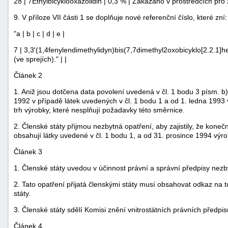
28 | 7Ethylbicyklooxazolidin | 0,3 % | Zakázáno v prostředcích pro 
9. V příloze VII části 1 se doplňuje nové referenční číslo, které zní:
"a | b | c | d | e |
7 | 3,3′(1,4fenylendimethylidyn)bis(7,7dimethyl2oxobicyklo[2.2.1]h
(ve sprejích)." | |
Článek 2
1. Aniž jsou dotčena data povolení uvedená v čl. 1 bodu 3 písm. b),
1992 v případě látek uvedených v čl. 1 bodu 1 a od 1. ledna 1993
trh výrobky, které nesplňují požadavky této směrnice.
2. Členské státy přijmou nezbytná opatření, aby zajistily, že ko
obsahují látky uvedené v čl. 1 bodu 1, a od 31. prosince 1994 výr
Článek 3
1. Členské státy uvedou v účinnost právní a správní předpisy nez
2. Tato opatření přijatá členskými státy musí obsahovat odkaz na 
státy.
3. Členské státy sdělí Komisi znění vnitrostátních právních předpis
Článek 4