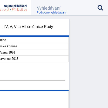
Nejste přihlášeni
strovat
/
Přihlásit se
Podrobné vyhledávání
, IV, V, VI a VII směrnice Rady
nice
pská komise
března 1991
července 2013