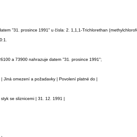
atem "31. prosince 1991" u čísla: 2. 1,1,1-Trichlorethan (methylchloro
0:1.
. 26100 a 73900 nahrazuje datem "31. prosince 1991";
e | Jiná omezení a požadavky | Povolení platné do |
styk se sliznicemi | 31. 12. 1991 |
: