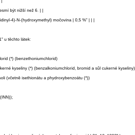
 |
mí být nižší než 6. | |
dinyl-4)-N-(hydroxymethyl) močovina | 0,5 %" | | |
" u těchto látek:
orid (*) (benzethoniumchlorid)
erné kyseliny (*) (benzalkoniumchlorid, bromid a sůl cukerné kyseliny)
oli (včetně isethionátu a phydroxybenzoátu (*))
(INN));