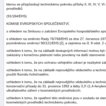
kterou se přizpůsobují technickému pokroku přílohy II, III, IV, V,
prostředků
(91/184/EHS)
KOMISE EVROPSKÝCH SPOLEČENSTVÍ,
s ohledem na Smlouvu o založení Evropského hospodářského spol
s ohledem na směrnici Rady 76/768/EHS ze dne 27. července 1976 o
pozměněnou směrnicí 90/121/EHS [2], a zejména na čl. 8 odst. 2
vzhledem k tomu, že na základě dostupných informací mohou být s 
zakázány s konečnou platností nebo povoleny na další stanovené
vzhledem k tomu, že pro ochranu veřejného zdraví je nezbytné zaká
vzhledem k tomu, že na základě nejnovějšího vědeckého a techni
použití fluoridu hořečnatého;
vzhledem k tomu, že na základě nejnovějšího vědeckého a technic
konzervační přísady do 31. prosince 1992 a látky 3,3′-(1,4-fenylend
ultrafialového záření v kosmetických prostředcích;
vzhledem k tomu, že opatření této směrnice jsou v souladu se sta
kosmetických prostředků technickému pokroku,