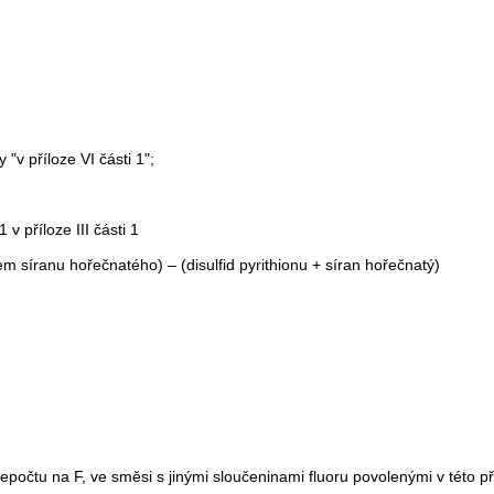
 "v příloze VI části 1";
v příloze III části 1
átem síranu hořečnatého) – (disulfid pyrithionu + síran hořečnatý)
řepočtu na F, ve směsi s jinými sloučeninami fluoru povolenými v této 