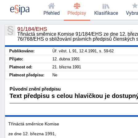
Přehled
Předpisy
Klasifikace
Vybr
91/184/EHS
Třináctá směrnice Komise 91/184/EHS ze dne 12. března 1
76/768/EHS o sbližování právních předpisů členských s
Publikováno:
Úř. věst. L 91, 12.4.1991, s. 59-62
Přijato:
12. dubna 1991
Platnost od:
21. března 1991
Platnost předpisu:
Ne
Původní znění předpisu
Text předpisu s celou hlavičkou je dostupný
Třináctá směrnice Komise
ze dne 12. března 1991,