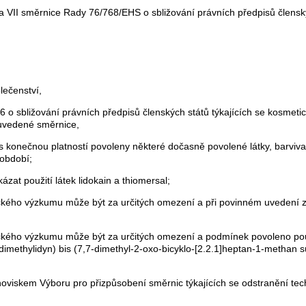
 VI a VII směrnice Rady 76/768/EHS o sbližování právních předpisů člens
ečenství,
 sbližování právních předpisů členských států týkajících se kosmetic
 uvedené směrnice,
konečnou platností povoleny některé dočasně povolené látky, barviva 
 období;
zat použití látek lidokain a thiomersal;
ckého výzkumu může být za určitých omezení a při povinném uvedení z
kého výzkumu může být za určitých omezení a podmínek povoleno použit
imethylidyn) bis (7,7-dimethyl-2-oxo-bicyklo-[2.2.1]heptan-1-methan sulfo
noviskem Výboru pro přizpůsobení směrnic týkajících se odstranění te