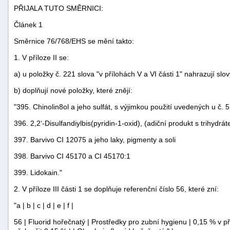
PŘIJALA TUTO SMĚRNICI:
Článek 1
Směrnice 76/768/EHS se mění takto:
1. V příloze II se:
a) u položky č. 221 slova "v přílohách V a VI části 1" nahrazují slovy
b) doplňují nové položky, které znějí:
"395. Chinolin8ol a jeho sulfát, s výjimkou použití uvedených u č. 51 
396. 2,2‘-Disulfandiylbis(pyridin-1-oxid), (adiční produkt s trihydr
397. Barvivo CI 12075 a jeho laky, pigmenty a soli
398. Barvivo CI 45170 a CI 45170:1
399. Lidokain."
2. V příloze III části 1 se doplňuje referenční číslo 56, které zní:
"a | b | c | d | e | f |
56 | Fluorid hořečnatý | Prostředky pro zubní hygienu | 0,15 % v p