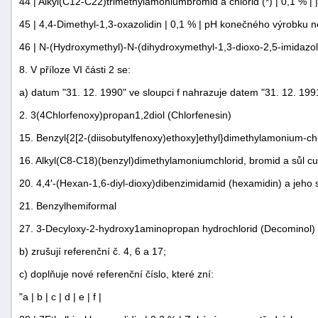
44 | Alkyl(C12-C22)trimethylamoniumbromid a chlorid (*) | 0,1 % | |
45 | 4,4-Dimethyl-1,3-oxazolidin | 0,1 % | pH konečného výrobku nes
46 | N-(Hydroxymethyl)-N-(dihydroxymethyl-1,3-dioxo-2,5-imidazoli
8. V příloze VI části 2 se:
a) datum "31. 12. 1990" ve sloupci f nahrazuje datem "31. 12. 1991
2. 3(4Chlorfenoxy)propan1,2diol (Chlorfenesin)
15. Benzyl{2[2-(diisobutylfenoxy)ethoxy]ethyl}dimethylamonium-chl
16. Alkyl(C8-C18)(benzyl)dimethylamoniumchlorid, bromid a sůl cuk
20. 4,4′-(Hexan-1,6-diyl-dioxy)dibenzimidamid (hexamidin) a jeho s
21. Benzylhemiformal
27. 3-Decyloxy-2-hydroxy1aminopropan hydrochlorid (Decominol) 
b) zrušují referenční č. 4, 6 a 17;
c) doplňuje nové referenční číslo, které zní:
"a | b | c | d | e | f |