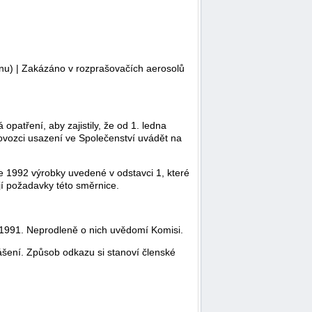
linu) | Zakázáno v rozprašovačích aerosolů
opatření, aby zajistily, že od 1. ledna
dovozci usazení ve Společenství uvádět na
e 1992 výrobky uvedené v odstavci 1, které
jí požadavky této směrnice.
e 1991. Neprodleně o nich uvědomí Komisi.
lášení. Způsob odkazu si stanoví členské