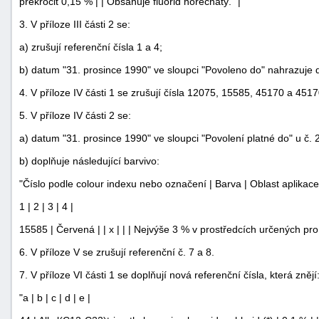
překročit 0,15 % | | Obsahuje fluorid hořečnatý." |
3. V příloze III části 2 se:
a) zrušují referenční čísla 1 a 4;
b) datum "31. prosince 1990" ve sloupci "Povoleno do" nahrazuje d
4. V příloze IV části 1 se zrušují čísla 12075, 15585, 45170 a 4517
5. V příloze IV části 2 se:
a) datum "31. prosince 1990" ve sloupci "Povolení platné do" u č
b) doplňuje následující barvivo:
"Číslo podle colour indexu nebo označení | Barva | Oblast aplikac
1 | 2 | 3 | 4 |
15585 | Červená | | x | | | Nejvýše 3 % v prostředcích určených pro 
6. V příloze V se zrušují referenční č. 7 a 8.
7. V příloze VI části 1 se doplňují nová referenční čísla, která znějí
"a | b | c | d | e |