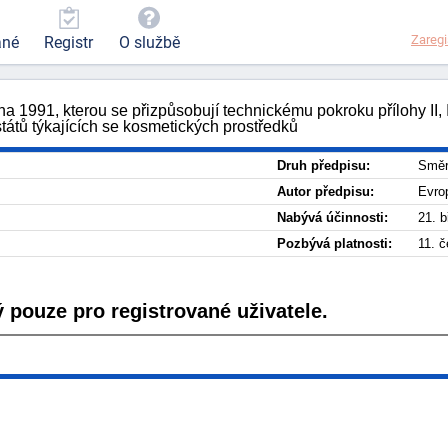
Zaregi
ané
Registr
O službě
991, kterou se přizpůsobují technickému pokroku přílohy II, III
tátů týkajících se kosmetických prostředků
Druh předpisu:
Směr
Autor předpisu:
Evro
Nabývá účinnosti:
21. 
Pozbývá platnosti:
11. 
 pouze pro registrované uživatele.