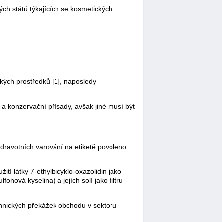
kých států týkajících se kosmetických
kých prostředků [1], naposledy
a konzervační přísady, avšak jiné musí být
dravotních varování na etiketě povoleno
í látky 7-ethylbicyklo-oxazolidin jako
nová kyselina) a jejích solí jako filtru
chnických překážek obchodu v sektoru