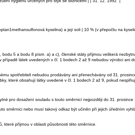
zubní hygienu určených pro styk se sliznicemi | | 31. 12. 1992" |
eptan1methansulfonová kyselina) a její soli | 10 % (v přepočtu na kyse
 bodu 5 a bodu 8 písm. a) a c), členské státy přijmou veškerá nezbytná 
 v případě látek uvedených v čl. 1 bodech 2 až 9 nebudou výrobci ani 
nečnému spotřebiteli nebudou prodávány ani přenechávány od 31. prosinc
obky, které obsahují látky uvedené v čl. 1 bodech 2 až 9, pokud nesplňu
bytné pro dosažení souladu s touto směrnicí nejpozději do 31. prosinc
tuto směrnici nebo musí takový odkaz být učiněn při jejich úředním vyh
ů, které přijmou v oblasti působnosti této směrnice.