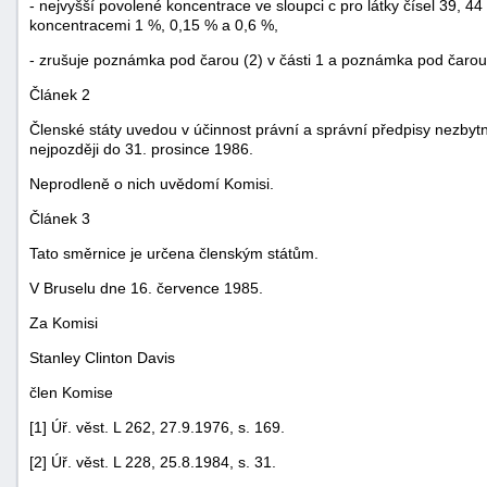
- nejvyšší povolené koncentrace ve sloupci c pro látky čísel 39, 4
"náhradě
koncentracemi 1 %, 0,15 % a 0,6 %,
škod"
- zrušuje poznámka pod čarou (2) v části 1 a poznámka pod čarou (
Článek 2
Členské státy uvedou v účinnost právní a správní předpisy nezbyt
nejpozději do 31. prosince 1986.
Neprodleně o nich uvědomí Komisi.
Článek 3
Tato směrnice je určena členským státům.
V Bruselu dne 16. července 1985.
Za Komisi
Stanley Clinton Davis
člen Komise
[1] Úř. věst. L 262, 27.9.1976, s. 169.
[2] Úř. věst. L 228, 25.8.1984, s. 31.