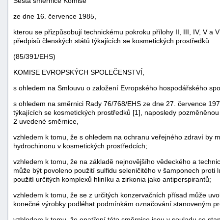
Šestá směrnice Komise
ze dne 16. července 1985,
kterou se přizpůsobují technickému pokroku přílohy II, III, IV, V 
předpisů členských států týkajících se kosmetických prostředků
(85/391/EHS)
KOMISE EVROPSKÝCH SPOLEČENSTVÍ,
s ohledem na Smlouvu o založení Evropského hospodářského spol
s ohledem na směrnici Rady 76/768/EHS ze dne 27. července 1976 
týkajících se kosmetických prostředků [1], naposledy pozměněnou 
2 uvedené směrnice,
vzhledem k tomu, že s ohledem na ochranu veřejného zdraví by mě
náhrady
hydrochinonu v kosmetických prostředcích;
škody
vzhledem k tomu, že na základě nejnovějšího vědeckého a techn
může být povoleno použití sulfidu seleničitého v šamponech proti
použití určitých komplexů hliníku a zirkonia jako antiperspirantů;
vzhledem k tomu, že se z určitých konzervačních přísad může uvo
konečné výrobky podléhat podmínkám označování stanoveným pr
vzhledem k tomu, že opatření této směrnice jsou v souladu se st