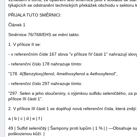
týkajících se odstranění technických překážek obchodu v sektoru
PŘIJALA TUTO SMĚRNICI:
Článek 1
Směrnice 76/768/EHS se mění takto:
1. V příloze II se:
- v referenčním čísle 167 slova "v příloze IV části 1" nahrazují slovy 
- referenční číslo 178 nahrazuje tímto:
"178. 4(Benzyloxy)fenol, 4methoxyfenol a 4ethoxyfenol",
- referenční číslo 297 nahrazuje tímto:
"297. Selen a jeho sloučeniny, s výjimkou sulfidu seleničitého, z
příloze III části 1".
+náhrady
2. V příloze III části 1 se doplňují nová referenční čísla, která znějí:
a | b | c | d | e | f |
49 | Sulfid seleničitý | Šampony proti lupům | 1 % | | —Obsahuje s
poškozenou kůží. |