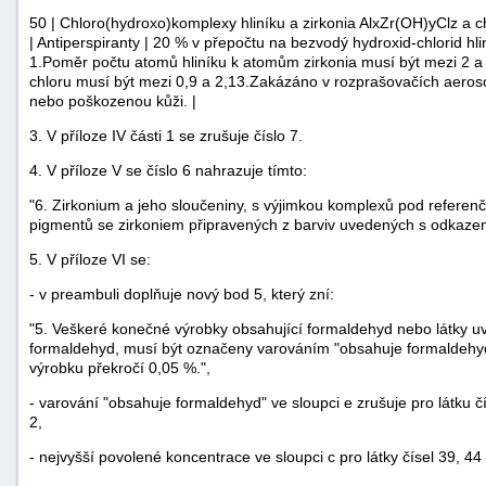
50 | Chloro(hydroxo)komplexy hliníku a zirkonia AlxZr(OH)yClz a c
| Antiperspiranty | 20 % v přepočtu na bezvodý hydroxid-chlorid hlin
1.Poměr počtu atomů hliníku k atomům zirkonia musí být mezi 2 a
chloru musí být mezi 0,9 a 2,13.Zakázáno v rozprašovačích aeroso
nebo poškozenou kůži. |
3. V příloze IV části 1 se zrušuje číslo 7.
4. V příloze V se číslo 6 nahrazuje tímto:
-
"6. Zirkonium a jeho sloučeniny, s výjimkou komplexů pod referenčním
náhrady
pigmentů se zirkoniem připravených z barviv uvedených s odkazem 5 v
5. V příloze VI se:
- v preambuli doplňuje nový bod 5, který zní:
"5. Veškeré konečné výrobky obsahující formaldehyd nebo látky uve
formaldehyd, musí být označeny varováním "obsahuje formaldehyd
výrobku překročí 0,05 %.",
- varování "obsahuje formaldehyd" ve sloupci e zrušuje pro látku čísl
2,
- nejvyšší povolené koncentrace ve sloupci c pro látky čísel 39, 44 a