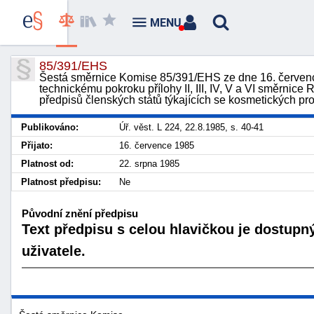
MENU
85/391/EHS
Šestá směrnice Komise 85/391/EHS ze dne 16. července
technickému pokroku přílohy II, III, IV, V a VI směrnic
předpisů členských států týkajících se kosmetických pr
Publikováno:
Úř. věst. L 224, 22.8.1985, s. 40-41
Přijato:
16. července 1985
Platnost od:
22. srpna 1985
Platnost předpisu:
Ne
Původní znění předpisu
Text předpisu s celou hlavičkou je dostupn
uživatele.