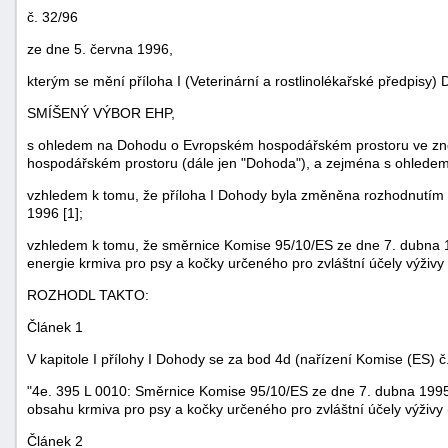
č. 32/96
ze dne 5. června 1996,
kterým se mění příloha I (Veterinární a rostlinolékařské předpisy
SMÍŠENÝ VÝBOR EHP,
s ohledem na Dohodu o Evropském hospodářském prostoru ve zn
hospodářském prostoru (dále jen "Dohoda"), a zejména s ohledem
vzhledem k tomu, že příloha I Dohody byla změněna rozhodnutím
1996 [1];
vzhledem k tomu, že směrnice Komise 95/10/ES ze dne 7. dubna 
energie krmiva pro psy a kočky určeného pro zvláštní účely výživy
náhrady
ROZHODL TAKTO:
škody
Článek 1
V kapitole I přílohy I Dohody se za bod 4d (nařízení Komise (ES) č
"4e. 395 L 0010: Směrnice Komise 95/10/ES ze dne 7. dubna 1995
obsahu krmiva pro psy a kočky určeného pro zvláštní účely výživy (Ú
Článek 2