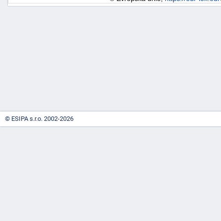
-
náhrady
© ESIPA s.r.o. 2002-2026