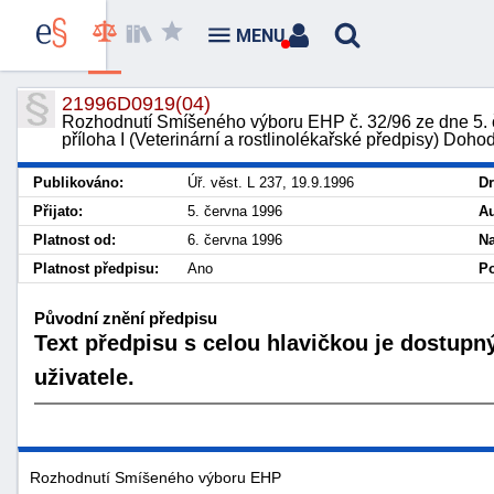
MENU
21996D0919(04)
Rozhodnutí Smíšeného výboru EHP č. 32/96 ze dne 5. 
příloha I (Veterinární a rostlinolékařské předpisy) Doh
Publikováno:
Úř. věst. L 237, 19.9.1996
Dr
Přijato:
5. června 1996
Au
Platnost od:
6. června 1996
Na
Platnost předpisu:
Ano
Po
Původní znění předpisu
Text předpisu s celou hlavičkou je dostupn
uživatele.
Rozhodnutí Smíšeného výboru EHP